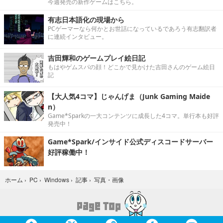
今週発売の新作ゲームはこちら。
有志日本語化の現場から
PCゲーマーなら何かとお世話になっているであろう有志翻訳者
に連続インタビュー。
吉田輝和のゲームプレイ絵日記
もはやゲムスパの顔！どこかで見かけた吉田さんのゲーム絵日
記
【大人気4コマ】じゃんげま（Junk Gaming Maide
n）
Game*Sparkの一大コンテンツに成長した4コマ。単行本も好評
発売中！
Game*Spark/インサイド公式ディスコードサーバー
好評稼働中！
写真・画像
ホーム
›
PC
›
Windows
›
記事
›