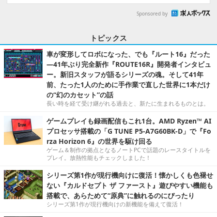
Sponsored by
トピックス
車が変形してロボになった、でも『ルート16』だった
―41年ぶり完全新作『ROUTE16R』開発者インタビュ
ー。新旧スタッフが語るシリーズの魂。そして41年
前、たった1人のために手作業で直した世界に1本だけ
の“幻のカセット”の話
長い時を経て受け継がれる過去と、新たに生まれるものとは。
ゲームプレイも録画配信もこれ1台。AMD Ryzen™ AI
プロセッサ搭載の「G TUNE P5-A7G60BK-D」で『Fo
rza Horizon 6』の世界を駆け回る
ゲーム＆制作の拠点となるノートPCで話題のレースタイトルを
プレイ。放熱性能もチェックしました！
シリーズ第1作が現行機向けに復活！懐かしくも色褪せ
ない『カルドセプト ザ ファースト』遊びやすい機能も
搭載で、あらためて“原典”に触れるのにぴったり
シリーズ第1作が現行機向けの新機能を備えて復活！