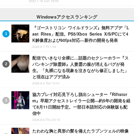
2022.1.16 Sun 19:00
Windowsアクセスランキング
『ゴーストリコン ワイルドランズ』無料アプデ「L
ast Rites」配信。PS5/Xbox Series X/S/PCにて4
K解像度および60fps対応―新作の開発も発表
2026.8.7 Fri 1:54
配信でいきなり全裸に…話題のセクシーホラー『ス
パンキング除霊師』人妻霊の服が消えるバグが発
生。「丸裸になる現象を泣きながら修正しました」
と現在はアプデ済み
2026.8.4 Tue 10:41
協力プレイ対応見下ろし脱出シューター『Riftstor
m』早期アクセストレイラー公開―約5年の開発を経
て8月11日開始予定。一部日本語対応の体験版も配
信中
2026.8.6 Thu 23:15
たわわな胸と異形の髪を備えたラプンツェルの映像