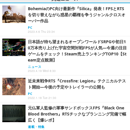
BohemiaのPC向け最新作『Silica』発表！FPSとRTS
を切り替えながら惑星の覇権を争うジャンルクロスオ
ーバー作品
PC
2023.4.6 Thu 23:34
日本語が待ち望まれるオープンワールドSRPGや初日1
0万本売り上げた宇宙空間対戦FPSが人気―今週の注目
ゲームをチェック！Steam売上ランキングTOP10【St
eam定点観測】
ニュース
2023.4.19 Wed 8:30
近未来戦争RTS『Crossfire: Legion』テクニカルテス
ト開始―今後の予定やトレイラーの公開も
PC
2022.1.18 Tue 21:30
元仏軍人監修の軍事サンドボックスFPS『Black One
Blood Brothers』RTSチックなプランニング完備で幅
広く【爆レポ】
連載・特集