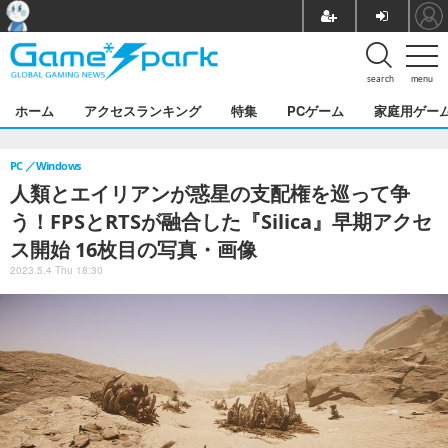
search
menu
ホーム
アクセスランキング
特集
PCゲーム
家庭用ゲー
PC
Windows
人類とエイリアンが惑星の支配権を巡って争
う！FPSとRTSが融合した『Silica』早期アクセ
ス開始 16枚目の写真・画像
2023.5.4 Thu 18:30