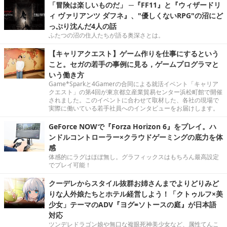
「冒険は楽しいものだ」 ─『FF11』と『ウィザードリ
ィ ヴァリアンツ ダフネ』、"優しくないRPG"の沼にど
っぷり沈んだ4人の話
ふたつの沼の住人たちが語る奥深さとは。
【キャリアクエスト】ゲーム作りを仕事にするという
こと。セガの若手の事例に見る，ゲームプログラマと
いう働き方
Game*Sparkと4Gamerの合同による就活イベント「キャリア
クエスト」の第4回が東京都立産業貿易センター浜松町館で開催
されました。このイベントに合わせて取材した、各社の現場で
実際に働いている若手社員へのインタビューをお届けします。
GeForce NOWで『Forza Horizon 6』をプレイ。ハ
ンドルコントローラー×クラウドゲーミングの底力を体
感
体感的にラグはほぼ無し。グラフィックスはもちろん最高設定
でプレイ可能！
クーデレからスタイル抜群お姉さんまでよりどりみど
りな人外娘たちとホテル経営しよう！「クトゥルフ×美
少女」テーマのADV『ヨグ=ソトースの庭』が日本語
対応
ツンデレドラゴン娘や無口な複眼死神美少女など、属性てんこ