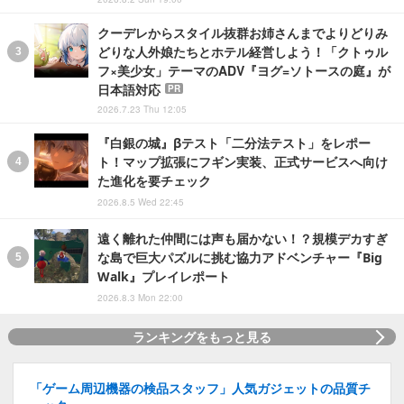
クーデレからスタイル抜群お姉さんまでよりどりみ
どりな人外娘たちとホテル経営しよう！「クトゥル
フ×美少女」テーマのADV『ヨグ=ソトースの庭』が
日本語対応
PR
2026.7.23 Thu 12:05
『白銀の城』βテスト「二分法テスト」をレポー
ト！マップ拡張にフギン実装、正式サービスへ向け
た進化を要チェック
2026.8.5 Wed 22:45
遠く離れた仲間には声も届かない！？規模デカすぎ
な島で巨大パズルに挑む協力アドベンチャー『Big
Walk』プレイレポート
2026.8.3 Mon 22:00
ランキングをもっと見る
「ゲーム周辺機器の検品スタッフ」人気ガジェットの品質チ