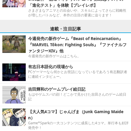
「進化テスト」を体験【プレイレポ】
さまざまなアニマとの出会いや、スキルによってさらに戦略性
が増したバトルなど、本作の注目の要素に迫ります！
連載・注目記事
今週発売の新作ゲーム『Beast of Reincarnation』
『MARVEL Tōkon: Fighting Souls』『ファイナルフ
ァンタジーXIV』他
今週発売の新作ゲームはこちら。
有志日本語化の現場から
PCゲーマーなら何かとお世話になっているであろう有志翻訳者
に連続インタビュー。
吉田輝和のゲームプレイ絵日記
もはやゲムスパの顔！どこかで見かけた吉田さんのゲーム絵日
記
【大人気4コマ】じゃんげま（Junk Gaming Maide
n）
Game*Sparkの一大コンテンツに成長した4コマ。単行本も好評
発売中！