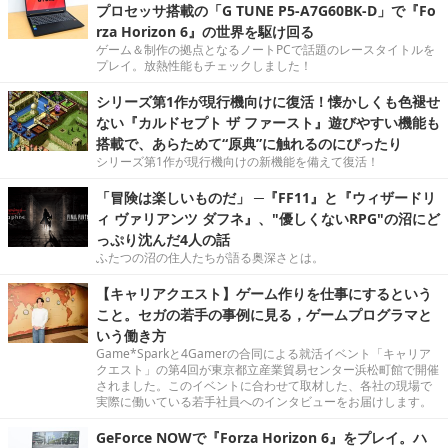
プロセッサ搭載の「G TUNE P5-A7G60BK-D」で『Fo
rza Horizon 6』の世界を駆け回る
ゲーム＆制作の拠点となるノートPCで話題のレースタイトルを
プレイ。放熱性能もチェックしました！
シリーズ第1作が現行機向けに復活！懐かしくも色褪せ
ない『カルドセプト ザ ファースト』遊びやすい機能も
搭載で、あらためて“原典”に触れるのにぴったり
シリーズ第1作が現行機向けの新機能を備えて復活！
「冒険は楽しいものだ」 ─『FF11』と『ウィザードリ
ィ ヴァリアンツ ダフネ』、"優しくないRPG"の沼にど
っぷり沈んだ4人の話
ふたつの沼の住人たちが語る奥深さとは。
【キャリアクエスト】ゲーム作りを仕事にするという
こと。セガの若手の事例に見る，ゲームプログラマと
いう働き方
Game*Sparkと4Gamerの合同による就活イベント「キャリア
クエスト」の第4回が東京都立産業貿易センター浜松町館で開催
されました。このイベントに合わせて取材した、各社の現場で
実際に働いている若手社員へのインタビューをお届けします。
GeForce NOWで『Forza Horizon 6』をプレイ。ハ