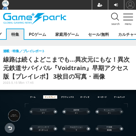
search
menu
グ
特集
PCゲーム
家庭用ゲーム
セール/無料
カルチャ
連載・特集
プレイレポート
線路は続くよどこまでも…異次元にもな！異次
元鉄道サバイバル『Voidtrain』早期アクセス
版【プレイレポ】 3枚目の写真・画像
2023.5.15 Mon 17:45