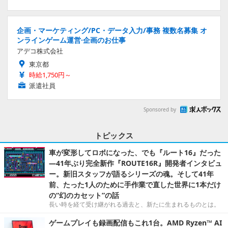
企画・マーケティング/PC・データ入力/事務 複数名募集 オ
ンラインゲーム運営·企画のお仕事
アデコ株式会社
東京都
時給1,750円～
派遣社員
Sponsored by
トピックス
車が変形してロボになった、でも『ルート16』だった
―41年ぶり完全新作『ROUTE16R』開発者インタビュ
ー。新旧スタッフが語るシリーズの魂。そして41年
前、たった1人のために手作業で直した世界に1本だけ
の“幻のカセット”の話
長い時を経て受け継がれる過去と、新たに生まれるものとは。
ゲームプレイも録画配信もこれ1台。AMD Ryzen™ AI