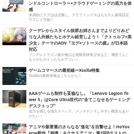
ンドルコントローラー×クラウドゲーミングの底力を体
感
体感的にラグはほぼ無し。グラフィックスはもちろん最高設定
でプレイ可能！
クーデレからスタイル抜群お姉さんまでよりどりみど
りな人外娘たちとホテル経営しよう！「クトゥルフ×美
少女」テーマのADV『ヨグ=ソトースの庭』が日本語
対応
ツンデレドラゴン娘や無口な複眼死神美少女など、属性てんこ
もりのヒロインたちがアツい！
ゲームコマースの最前線ーXsolla特集
Xsollaの最新情報はこちらから！
AAAゲームも制作も妥協なし。「Lenovo Legion To
wer 5」はCore Ultra世代の“全てこなせるゲーミング
デスクトップ”
迫力を感じる強力スペック。メンテナンスしやすい構造もあり
がたい！
アニマや新要素のさらなる“進化”を目撃せよ！HoYov
erse新作『崩壊：ネクサスアニマ』第2回βテストの