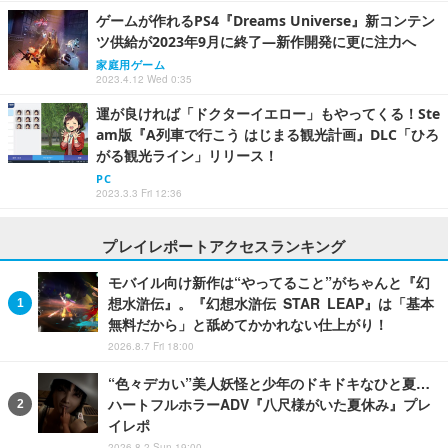
ゲームが作れるPS4『Dreams Universe』新コンテン
ツ供給が2023年9月に終了―新作開発に更に注力へ
家庭用ゲーム
2023.4.12 Wed 0:35
運が良ければ「ドクターイエロー」もやってくる！Ste
am版『A列車で行こう はじまる観光計画』DLC「ひろ
がる観光ライン」リリース！
PC
2023.3.3 Fri 12:36
プレイレポートアクセスランキング
モバイル向け新作は“やってること”がちゃんと『幻
想水滸伝』。『幻想水滸伝 STAR LEAP』は「基本
無料だから」と舐めてかかれない仕上がり！
2026.8.7 Fri 18:00
“色々デカい”美人妖怪と少年のドキドキなひと夏…
ハートフルホラーADV『八尺様がいた夏休み』プレ
イレポ
2026.8.2 Sun 19:00