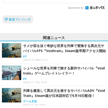
Sponsored by
爆速プレイレポ
関連ニュース
サメが宙を泳ぐ奇妙な世界を列車で冒険する異次元サ
バイバルFPS『Voidtrain』Steam版早期アクセス開始
PC
2023.5.10 Wed 10:14
シュールな世界を列車で旅する新作サバイバル『Void
train』ゲームプレイトレイラー！
PC
2020.6.11 Thu 16:30
列車を建造して異次元を旅するサバイバルADV『Void
Train』Steam版が日本語対応で5月10日配信！
ゲーム文化
2023.5.4 Thu 16:00