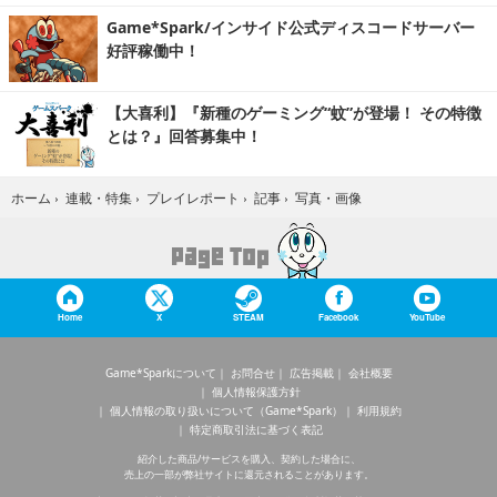
Game*Spark/インサイド公式ディスコードサーバー
好評稼働中！
【大喜利】『新種のゲーミング“蚊”が登場！ その特徴
とは？』回答募集中！
写真・画像
ホーム
›
連載・特集
›
プレイレポート
›
記事
›
Home
X
STEAM
Facebook
YouTube
Game*Sparkについて
お問合せ
広告掲載
会社概要
個人情報保護方針
個人情報の取り扱いについて（Game*Spark）
利用規約
特定商取引法に基づく表記
紹介した商品/サービスを購入、契約した場合に、
売上の一部が弊社サイトに還元されることがあります。