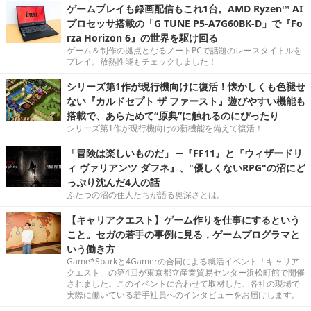
ゲームプレイも録画配信もこれ1台。AMD Ryzen™ AI
プロセッサ搭載の「G TUNE P5-A7G60BK-D」で『Fo
rza Horizon 6』の世界を駆け回る
ゲーム＆制作の拠点となるノートPCで話題のレースタイトルを
プレイ。放熱性能もチェックしました！
シリーズ第1作が現行機向けに復活！懐かしくも色褪せ
ない『カルドセプト ザ ファースト』遊びやすい機能も
搭載で、あらためて“原典”に触れるのにぴったり
シリーズ第1作が現行機向けの新機能を備えて復活！
「冒険は楽しいものだ」 ─『FF11』と『ウィザードリ
ィ ヴァリアンツ ダフネ』、"優しくないRPG"の沼にど
っぷり沈んだ4人の話
ふたつの沼の住人たちが語る奥深さとは。
【キャリアクエスト】ゲーム作りを仕事にするという
こと。セガの若手の事例に見る，ゲームプログラマと
いう働き方
Game*Sparkと4Gamerの合同による就活イベント「キャリア
クエスト」の第4回が東京都立産業貿易センター浜松町館で開催
されました。このイベントに合わせて取材した、各社の現場で
実際に働いている若手社員へのインタビューをお届けします。