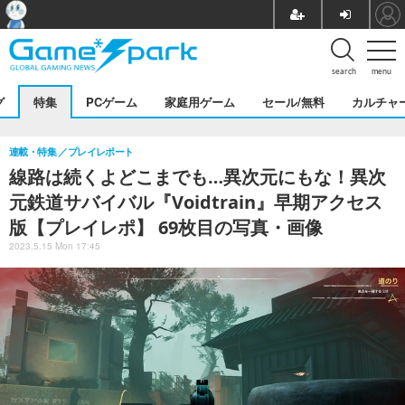
search
menu
グ
特集
PCゲーム
家庭用ゲーム
セール/無料
カルチャ
連載・特集
プレイレポート
線路は続くよどこまでも…異次元にもな！異次
元鉄道サバイバル『Voidtrain』早期アクセス
版【プレイレポ】 69枚目の写真・画像
2023.5.15 Mon 17:45