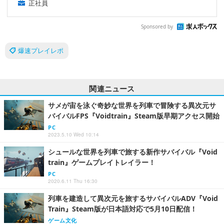
正社員
Sponsored by
爆速プレイレポ
関連ニュース
サメが宙を泳ぐ奇妙な世界を列車で冒険する異次元サ
バイバルFPS『Voidtrain』Steam版早期アクセス開始
PC
2023.5.10 Wed 10:14
シュールな世界を列車で旅する新作サバイバル『Void
train』ゲームプレイトレイラー！
PC
2020.6.11 Thu 16:30
列車を建造して異次元を旅するサバイバルADV『Void
Train』Steam版が日本語対応で5月10日配信！
ゲーム文化