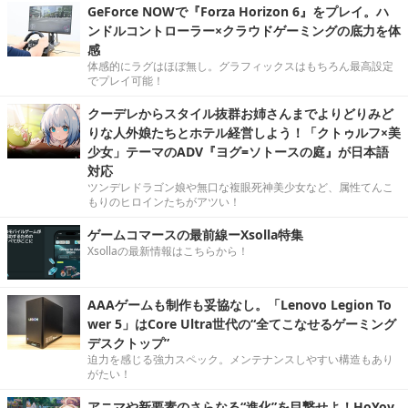
GeForce NOWで『Forza Horizon 6』をプレイ。ハ
ンドルコントローラー×クラウドゲーミングの底力を体
感
体感的にラグはほぼ無し。グラフィックスはもちろん最高設定
でプレイ可能！
クーデレからスタイル抜群お姉さんまでよりどりみど
りな人外娘たちとホテル経営しよう！「クトゥルフ×美
少女」テーマのADV『ヨグ=ソトースの庭』が日本語
対応
ツンデレドラゴン娘や無口な複眼死神美少女など、属性てんこ
もりのヒロインたちがアツい！
ゲームコマースの最前線ーXsolla特集
Xsollaの最新情報はこちらから！
AAAゲームも制作も妥協なし。「Lenovo Legion To
wer 5」はCore Ultra世代の“全てこなせるゲーミング
デスクトップ”
迫力を感じる強力スペック。メンテナンスしやすい構造もあり
がたい！
アニマや新要素のさらなる“進化”を目撃せよ！HoYov