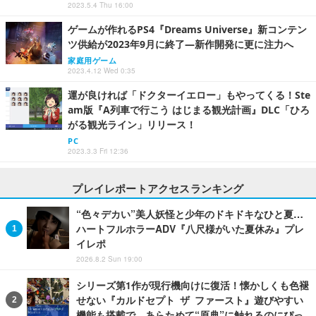
2023.5.4 Thu 16:00
ゲームが作れるPS4『Dreams Universe』新コンテン
ツ供給が2023年9月に終了―新作開発に更に注力へ
家庭用ゲーム
2023.4.12 Wed 0:35
運が良ければ「ドクターイエロー」もやってくる！Ste
am版『A列車で行こう はじまる観光計画』DLC「ひろ
がる観光ライン」リリース！
PC
2023.3.3 Fri 12:36
プレイレポートアクセスランキング
“色々デカい”美人妖怪と少年のドキドキなひと夏…
ハートフルホラーADV『八尺様がいた夏休み』プレ
イレポ
2026.8.2 Sun 19:00
シリーズ第1作が現行機向けに復活！懐かしくも色褪
せない『カルドセプト ザ ファースト』遊びやすい
機能も搭載で、あらためて“原典”に触れるのにぴっ