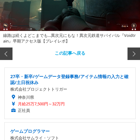
線路は続くよどこまでも…異次元にもな！異次元鉄道サバイバル『Voidtr
ain』早期アクセス版【プレイレポ】
この記事へ戻る
27卒・新卒/ゲームデータ登録事務/アイテム情報の入力と確
認/土日祝休み
株式会社プロジェクトトリガー
神奈川県
月給25万7,500円～32万円
正社員
ゲームプログラマー
株式会社サムライ・ソフト