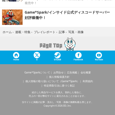
発売中！
Game*Spark/インサイド公式ディスコードサーバー
好評稼働中！
写真・画像
ホーム
›
連載・特集
›
プレイレポート
›
記事
›
Home
X
STEAM
Facebook
YouTube
Game*Sparkについて
お問合せ
広告掲載
会社概要
個人情報保護方針
個人情報の取り扱いについて（Game*Spark）
利用規約
特定商取引法に基づく表記
紹介した商品/サービスを購入、契約した場合に、
売上の一部が弊社サイトに還元されることがあります。
当サイトに掲載の記事・見出し・写真・画像の無断転載を禁じます。
Copyright © 2026 IID, Inc.