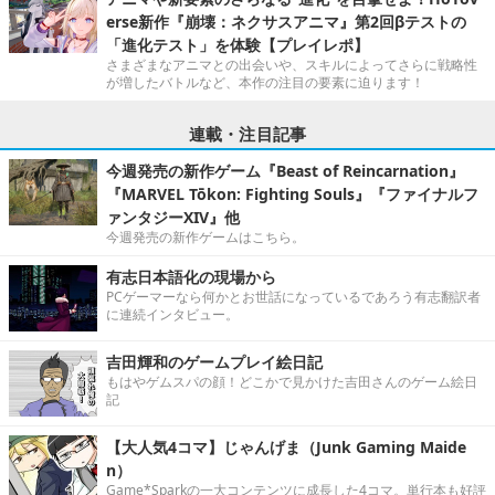
erse新作『崩壊：ネクサスアニマ』第2回βテストの
「進化テスト」を体験【プレイレポ】
さまざまなアニマとの出会いや、スキルによってさらに戦略性
が増したバトルなど、本作の注目の要素に迫ります！
連載・注目記事
今週発売の新作ゲーム『Beast of Reincarnation』
『MARVEL Tōkon: Fighting Souls』『ファイナルフ
ァンタジーXIV』他
今週発売の新作ゲームはこちら。
有志日本語化の現場から
PCゲーマーなら何かとお世話になっているであろう有志翻訳者
に連続インタビュー。
吉田輝和のゲームプレイ絵日記
もはやゲムスパの顔！どこかで見かけた吉田さんのゲーム絵日
記
【大人気4コマ】じゃんげま（Junk Gaming Maide
n）
Game*Sparkの一大コンテンツに成長した4コマ。単行本も好評