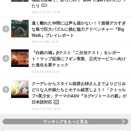
たり
PR
2026.7.30 Thu 12:00
遠く離れた仲間には声も届かない！？規模デカすぎ
な島で巨大パズルに挑む協力アドベンチャー『Big
Walk』プレイレポート
2026.8.3 Mon 22:00
『白銀の城』βテスト「二分法テスト」をレポー
ト！マップ拡張にフギン実装、正式サービスへ向け
た進化を要チェック
2026.8.5 Wed 22:45
クーデレからスタイル抜群お姉さんまでよりどりみ
どりな人外娘たちとホテル経営しよう！「クトゥル
フ×美少女」テーマのADV『ヨグ=ソトースの庭』が
日本語対応
PR
2026.7.23 Thu 12:05
ランキングをもっと見る