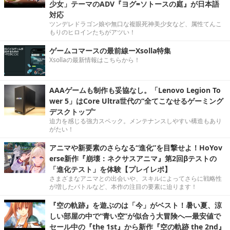
少女」テーマのADV『ヨグ=ソトースの庭』が日本語
対応
ツンデレドラゴン娘や無口な複眼死神美少女など、属性てんこ
もりのヒロインたちがアツい！
ゲームコマースの最前線ーXsolla特集
Xsollaの最新情報はこちらから！
AAAゲームも制作も妥協なし。「Lenovo Legion To
wer 5」はCore Ultra世代の“全てこなせるゲーミング
デスクトップ”
迫力を感じる強力スペック。メンテナンスしやすい構造もあり
がたい！
アニマや新要素のさらなる“進化”を目撃せよ！HoYov
erse新作『崩壊：ネクサスアニマ』第2回βテストの
「進化テスト」を体験【プレイレポ】
さまざまなアニマとの出会いや、スキルによってさらに戦略性
が増したバトルなど、本作の注目の要素に迫ります！
『空の軌跡』を遊ぶのは「今」がベスト！暑い夏、涼
しい部屋の中で“青い空”が似合う大冒険へ―最安値で
セール中の『the 1st』から新作『空の軌跡 the 2nd』