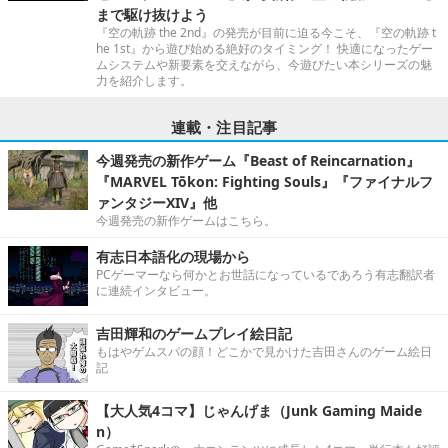
まで駆け抜けよう
『空の軌跡 the 2nd』の発売が目前に迫る今こそ、『空の軌跡 t
he 1st』から遊び始める絶好のタイミング！ 快適になったゲー
ムシステムや新要素を交えながら、今遊びたい本シリーズの魅
力を紹介します。
連載・注目記事
今週発売の新作ゲーム『Beast of Reincarnation』
『MARVEL Tōkon: Fighting Souls』『ファイナルフ
ァンタジーXIV』他
今週発売の新作ゲームはこちら。
有志日本語化の現場から
PCゲーマーなら何かとお世話になっているであろう有志翻訳者
に連続インタビュー。
吉田輝和のゲームプレイ絵日記
もはやゲムスパの顔！どこかで見かけた吉田さんのゲーム絵日
記
【大人気4コマ】じゃんげま（Junk Gaming Maide
n）