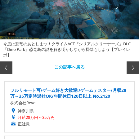
今度は恐竜のあとしまつ！クライムACT『シリアルクリーナーズ』DLC
「Dino Park」恐竜島の謎を解き明かしながら掃除もしよう【プレイレ
ポ】
この記事へ戻る
フルリモート可/ゲーム好き大歓迎!/ゲームテスター/月収28
万～35万定時退社OK/年間休日120日以上 No.2120
株式会社Reve
神奈川県
月給28万円～35万円
正社員