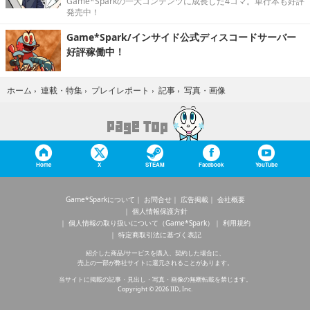
Game*Sparkの一大コンテンツに成長した4コマ。単行本も好評
発売中！
Game*Spark/インサイド公式ディスコードサーバー
好評稼働中！
写真・画像
ホーム
›
連載・特集
›
プレイレポート
›
記事
›
Home
X
STEAM
Facebook
YouTube
Game*Sparkについて
お問合せ
広告掲載
会社概要
個人情報保護方針
個人情報の取り扱いについて（Game*Spark）
利用規約
特定商取引法に基づく表記
紹介した商品/サービスを購入、契約した場合に、
売上の一部が弊社サイトに還元されることがあります。
当サイトに掲載の記事・見出し・写真・画像の無断転載を禁じます。
Copyright © 2026 IID, Inc.