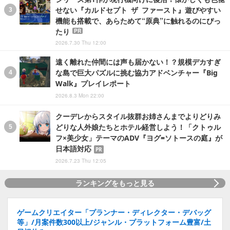
せない『カルドセプト ザ ファースト』遊びやすい
機能も搭載で、あらためて“原典”に触れるのにぴっ
たり
PR
2026.7.30 Thu 12:00
遠く離れた仲間には声も届かない！？規模デカすぎ
な島で巨大パズルに挑む協力アドベンチャー『Big
Walk』プレイレポート
2026.8.3 Mon 22:00
クーデレからスタイル抜群お姉さんまでよりどりみ
どりな人外娘たちとホテル経営しよう！「クトゥル
フ×美少女」テーマのADV『ヨグ=ソトースの庭』が
日本語対応
PR
2026.7.23 Thu 12:05
ランキングをもっと見る
ゲームクリエイター「プランナー・ディレクター・デバッグ
等」/月案件数300以上/ジャンル・プラットフォーム豊富/土