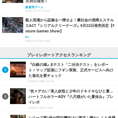
月30日発売！
家庭用ゲーム
2022.12.2 Fri 10:00
殺人現場から証拠を一掃せよ！裏社会の清掃人ステル
スACT『シリアルクリーナーズ』9月22日発売決定【F
uture Games Show】
PC
2022.6.12 Sun 5:29
プレイレポートアクセスランキング
『白銀の城』βテスト「二分法テスト」をレポー
ト！マップ拡張にフギン実装、正式サービスへ向け
た進化を要チェック
2026.8.5 Wed 22:45
“色々デカい”美人妖怪と少年のドキドキなひと夏…
ハートフルホラーADV『八尺様がいた夏休み』プレ
イレポ
2026.8.2 Sun 19:00
シリーズ第1作が現行機向けに復活！懐かしくも色褪