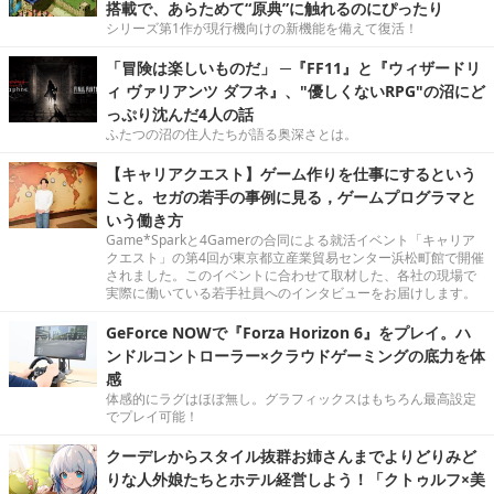
搭載で、あらためて“原典”に触れるのにぴったり
シリーズ第1作が現行機向けの新機能を備えて復活！
「冒険は楽しいものだ」 ─『FF11』と『ウィザードリ
ィ ヴァリアンツ ダフネ』、"優しくないRPG"の沼にど
っぷり沈んだ4人の話
ふたつの沼の住人たちが語る奥深さとは。
【キャリアクエスト】ゲーム作りを仕事にするという
こと。セガの若手の事例に見る，ゲームプログラマと
いう働き方
Game*Sparkと4Gamerの合同による就活イベント「キャリア
クエスト」の第4回が東京都立産業貿易センター浜松町館で開催
されました。このイベントに合わせて取材した、各社の現場で
実際に働いている若手社員へのインタビューをお届けします。
GeForce NOWで『Forza Horizon 6』をプレイ。ハ
ンドルコントローラー×クラウドゲーミングの底力を体
感
体感的にラグはほぼ無し。グラフィックスはもちろん最高設定
でプレイ可能！
クーデレからスタイル抜群お姉さんまでよりどりみど
りな人外娘たちとホテル経営しよう！「クトゥルフ×美