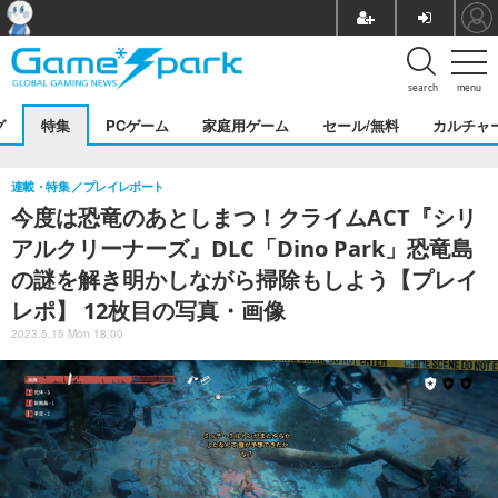
search
menu
グ
特集
PCゲーム
家庭用ゲーム
セール/無料
カルチャ
連載・特集
プレイレポート
今度は恐竜のあとしまつ！クライムACT『シリ
アルクリーナーズ』DLC「Dino Park」恐竜島
の謎を解き明かしながら掃除もしよう【プレイ
レポ】 12枚目の写真・画像
2023.5.15 Mon 18:00