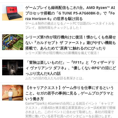
ゲームプレイも録画配信もこれ1台。AMD Ryzen™ AI
プロセッサ搭載の「G TUNE P5-A7G60BK-D」で『Fo
rza Horizon 6』の世界を駆け回る
ゲーム＆制作の拠点となるノートPCで話題のレースタイトルを
プレイ。放熱性能もチェックしました！
シリーズ第1作が現行機向けに復活！懐かしくも色褪せ
ない『カルドセプト ザ ファースト』遊びやすい機能も
搭載で、あらためて“原典”に触れるのにぴったり
シリーズ第1作が現行機向けの新機能を備えて復活！
「冒険は楽しいものだ」 ─『FF11』と『ウィザードリ
ィ ヴァリアンツ ダフネ』、"優しくないRPG"の沼にど
っぷり沈んだ4人の話
ふたつの沼の住人たちが語る奥深さとは。
【キャリアクエスト】ゲーム作りを仕事にするという
こと。セガの若手の事例に見る，ゲームプログラマと
いう働き方
Game*Sparkと4Gamerの合同による就活イベント「キャリア
クエスト」の第4回が東京都立産業貿易センター浜松町館で開催
されました。このイベントに合わせて取材した、各社の現場で
実際に働いている若手社員へのインタビューをお届けします。