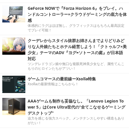
GeForce NOWで『Forza Horizon 6』をプレイ。ハ
ンドルコントローラー×クラウドゲーミングの底力を体
感
体感的にラグはほぼ無し。グラフィックスはもちろん最高設定
でプレイ可能！
クーデレからスタイル抜群お姉さんまでよりどりみど
りな人外娘たちとホテル経営しよう！「クトゥルフ×美
少女」テーマのADV『ヨグ=ソトースの庭』が日本語
対応
ツンデレドラゴン娘や無口な複眼死神美少女など、属性てんこ
もりのヒロインたちがアツい！
ゲームコマースの最前線ーXsolla特集
Xsollaの最新情報はこちらから！
AAAゲームも制作も妥協なし。「Lenovo Legion To
wer 5」はCore Ultra世代の“全てこなせるゲーミング
デスクトップ”
迫力を感じる強力スペック。メンテナンスしやすい構造もあり
がたい！