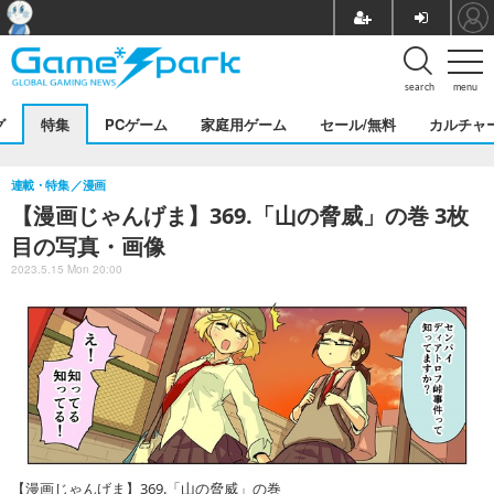
search
menu
グ
特集
PCゲーム
家庭用ゲーム
セール/無料
カルチャ
連載・特集
漫画
【漫画じゃんげま】369.「山の脅威」の巻 3枚
目の写真・画像
2023.5.15 Mon 20:00
【漫画じゃんげま】369.「山の脅威」の巻