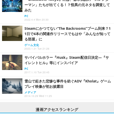
ーマン」たちが出てくる！？怪異の元ネタを調査して
みた
PC
2022.4.4 Mon 20:30
Steamにかつてない“The Backrooms”ブーム到来？1
1日で4本の関連作リリースでもはや「みんなが知って
る部屋」に
ゲーム文化
2023.1.31 Tue 21:26
サバイバルホラー『Husk』Steam配信日決定―『サ
イレントヒル』等にインスパイア
PC
2017.1.10 Tue 20:45
雪山で起きた悲惨な事件を紡ぐADV『Kholat』ゲーム
プレイ映像が初お披露目
メディア
2014.10.29 Wed 11:25
漫画アクセスランキング