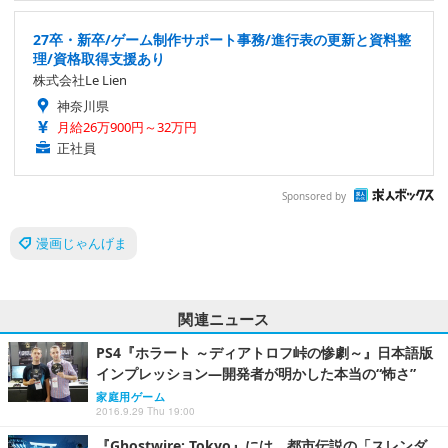
27卒・新卒/ゲーム制作サポート事務/進行表の更新と資料整
理/資格取得支援あり
株式会社Le Lien
神奈川県
月給26万900円～32万円
正社員
Sponsored by
漫画じゃんげま
関連ニュース
PS4『ホラート ～ディアトロフ峠の惨劇～』日本語版
インプレッション―開発者が明かした本当の“怖さ”
家庭用ゲーム
2016.9.29 Thu 19:00
『Ghostwire: Tokyo』には、都市伝説の「スレンダ