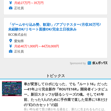
月給27万円～35万円
正社員
「ゲームやり込み勢、歓迎!」/アプリテスター/月収30万可/
未経験OK/リモート面接OK/完全土日祝休み
BCC株式会社
愛知県
月給40万1,000円～44万8,000円
正社員
Sponsored by
トピックス
車が変形してロボになった、でも『ルート16』だった
―41年ぶり完全新作『ROUTE16R』開発者インタビュ
ー。新旧スタッフが語るシリーズの魂。そして41年
前、たった1人のために手作業で直した世界に1本だけ
の“幻のカセット”の話
長い時を経て受け継がれる過去と、新たに生まれるものとは。