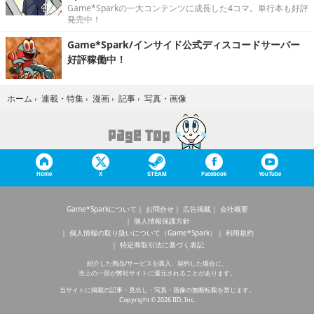
Game*Sparkの一大コンテンツに成長した4コマ。単行本も好評
発売中！
Game*Spark/インサイド公式ディスコードサーバー
好評稼働中！
写真・画像
ホーム
›
連載・特集
›
漫画
›
記事
›
Home
X
STEAM
Facebook
YouTube
Game*Sparkについて
お問合せ
広告掲載
会社概要
個人情報保護方針
個人情報の取り扱いについて（Game*Spark）
利用規約
特定商取引法に基づく表記
紹介した商品/サービスを購入、契約した場合に、
売上の一部が弊社サイトに還元されることがあります。
当サイトに掲載の記事・見出し・写真・画像の無断転載を禁じます。
Copyright © 2026 IID, Inc.