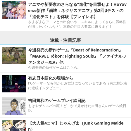
アニマや新要素のさらなる“進化”を目撃せよ！HoYov
erse新作『崩壊：ネクサスアニマ』第2回βテストの
「進化テスト」を体験【プレイレポ】
さまざまなアニマとの出会いや、スキルによってさらに戦略性
が増したバトルなど、本作の注目の要素に迫ります！
連載・注目記事
今週発売の新作ゲーム『Beast of Reincarnation』
『MARVEL Tōkon: Fighting Souls』『ファイナルフ
ァンタジーXIV』他
今週発売の新作ゲームはこちら。
有志日本語化の現場から
PCゲーマーなら何かとお世話になっているであろう有志翻訳者
に連続インタビュー。
吉田輝和のゲームプレイ絵日記
もはやゲムスパの顔！どこかで見かけた吉田さんのゲーム絵日
記
【大人気4コマ】じゃんげま（Junk Gaming Maide
n）