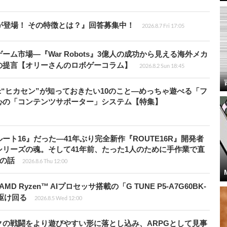
が登場！ その特徴とは？』回答募集中！
2026.8.7 Fri 17:05
ム市場―『War Robots』3億人の成功から見える海外メカ
の提言【オリーさんのロボゲーコラム】
2026.8.2 Sun 18:45
米“ヒカセン”が知っておきたい10のこと―めっちゃ遊べる「フ
心の「コンテンツサポーター」システム【特集】
ト16』だった―41年ぶり完全新作『ROUTE16R』開発者
リーズの魂。そして41年前、たった1人のために手作業で直
”の話
2026.8.6 Thu 12:00
Ryzen™ AIプロセッサ搭載の「G TUNE P5-A7G60BK-
を駆け回る
2026.8.5 Wed 12:00
の戦闘をより遊びやすい形に落とし込み、ARPGとして見事