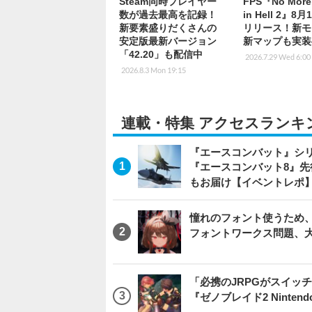
Steam同時プレイヤー
FPS『No More
数が過去最高を記録！
in Hell 2』8
新要素盛りだくさんの
リリース！新モ
安定版最新バージョン
新マップも実装
「42.20」も配信中
2026.7.29 Wed 6:00
2026.8.3 Mon 19:15
連載・特集 アクセスランキ
『エースコンバット』シ
『エースコンバット8』
もお届け【イベントレポ
憧れのフォント使うため、
フォントワークス問題、
「必携のJRPGがスイッ
『ゼノブレイド2 Nintendo S