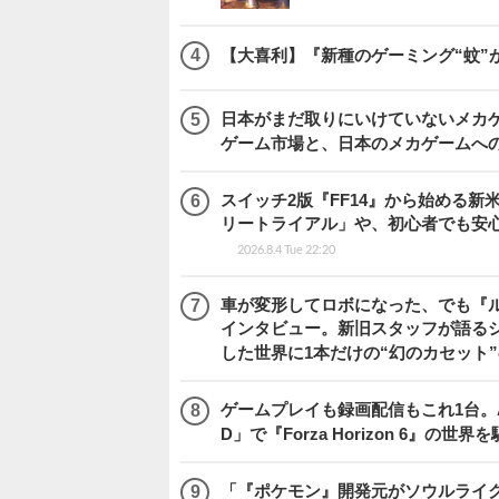
【大喜利】『新種のゲーミング“蚊”
日本がまだ取りにいけていないメカゲー
ゲーム市場と、日本のメカゲームへ
スイッチ2版『FF14』から始める新
リートライアル」や、初心者でも安
2026.8.4 Tue 22:20
車が変形してロボになった、でも『ルー
インタビュー。新旧スタッフが語るシ
した世界に1本だけの“幻のカセット
ゲームプレイも録画配信もこれ1台。AMD 
D」で『Forza Horizon 6』の世界
「『ポケモン』開発元がソウルライク