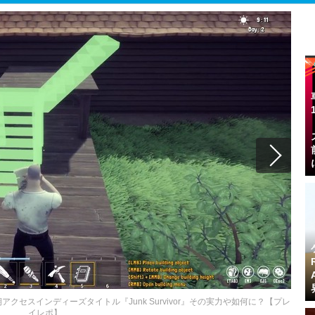
セスインディーズタイトル『Junk Survivor』その実力や如何に？【プレ
イレポ】