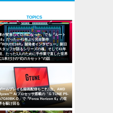
TOPICS
車が変形してロボになった、でも『ルート
16』だった―41年ぶり完全新作
『ROUTE16R』開発者インタビュー。新旧
スタッフが語るシリーズの魂。そして41年
前、たった1人のために手作業で直した世界
に1本だけの“幻のカセット”の話
ゲームプレイも録画配信もこれ1台。AMD
Ryzen™ AIプロセッサ搭載の「G TUNE P5-
A7G60BK-D」で『Forza Horizon 6』の世
界を駆け回る