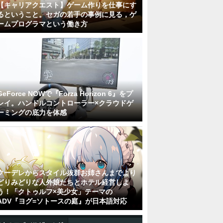
【キャリアクエスト】ゲーム作りを仕事にす
るということ。セガの若手の事例に見る，ゲ
ームプログラマという働き方
GeForce NOWで『Forza Horizon 6』をプ
レイ。ハンドルコントローラー×クラウドゲ
ーミングの底力を体感
クーデレからスタイル抜群お姉さんまでより
どりみどりな人外娘たちとホテル経営しよ
う！「クトゥルフ×美少女」テーマの
ADV『ヨグ=ソトースの庭』が日本語対応