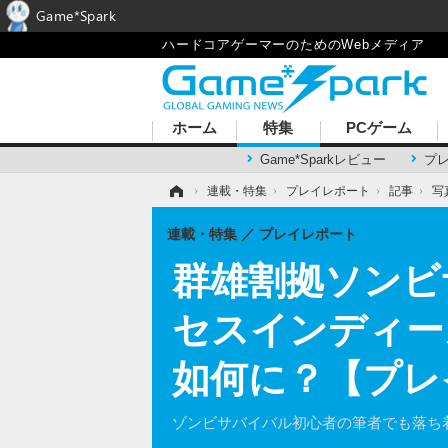
Game*Spark
ハードコアゲーマーのためのWebメディア
ホーム
特集
PCゲーム
Game*Sparkレビュー
プ
ホーム
›
連載・特集
›
プレイレポート
›
記事
›
写
連載・特集
プレイレポート
群雄割拠ソンビ
セスインディーズ
如何に？【プレ
ゾンビサバイバル初心者の筆者でも落ち