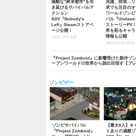
過酷な"終末都市"を生
洗濯、排泄…リ
き延びるサバイバルア
求でも注目のオ
クション
ワールドゾンビ
ADV『Nobody's
バル『Undaw
Left』Steamストアペ
ストーリーPV
ージ公開！
界を彩るキャラ
情報も公開
2023.5.12 Fri 8:00
2023.5.11 Thu 20:26
『Project Zomboid』に影響受けた新
ープンワールドの世界から脱出目指す【プ
ゾンビゲー
ゾンビサバイバル
【最大8人】キ
『Project Zomboid』
トありの過酷ゾ