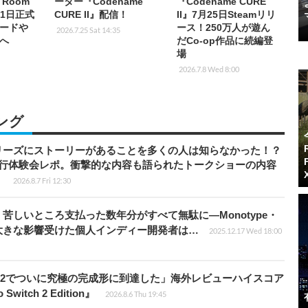
 Room
ーター『Codename
『Codename CURE
月11日正式
CURE II』配信！
II』7月25日Steamリリ
ードや
ース！250万人が遊ん
2026.7.25 Sat 14:35
へ
だCo-op作品に続編登
場
2026.7.8 Wed 8:00
ング
リーズにストーリーがあることを多くの人は知らなかった！？
先行体験会レポ。衝撃的な内容も語られたトークショーの内容
】
2026.8.7 Fri 12:30
苦しいところ支払った数年分がすべて無駄に―Monotype・
大きな影響受けた個人インディー開発者は…
2025.12.17 Wed 18:00
チ2でついに究極の完成形に到達した」海外レビューハイスコア
witch 2 Edition』
2026.8.6 Thu 19:45