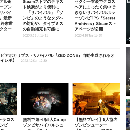
アル追
Steamストアのテキス
セクシー衣装でクロス
ープン
ト検索がより便利に
ヘアにまったく集中で
サバイ
―「サバイバル」「ゾ
きないサバイバルホラ
n』最新
ンビ」のようなタグへ
ーゾンビTPS『Secret
！終末世
の対応や、タイプミス
Archives』Steamスト
クター
の自動補完も可能に
アページが公開
2023.5.6 Sat 16:11
2023.4.18 Tue 16:30
作ゾンビアポカリプス・サバイバル『ZED ZONE』自動生成されるオ
レイレポ】
2023.4.2 Sun 19:30
ャラロス
無料で遊べる5人Co-op
【無料プレイ】5人協力
ンビ
ゾンビサバイバルシュ
ゾンビシューター