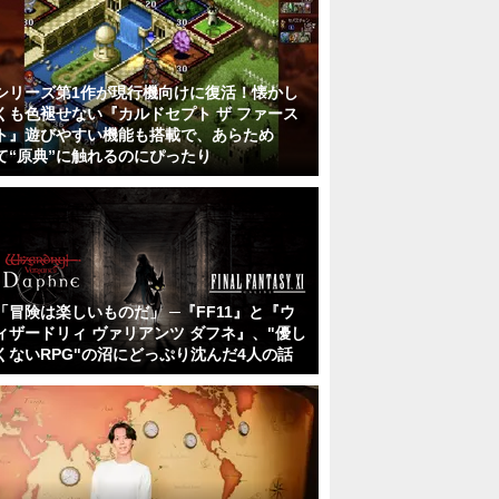
シリーズ第1作が現行機向けに復活！懐かし
くも色褪せない『カルドセプト ザ ファース
ト』遊びやすい機能も搭載で、あらため
て“原典”に触れるのにぴったり
「冒険は楽しいものだ」 ─『FF11』と『ウ
ィザードリィ ヴァリアンツ ダフネ』、"優し
くないRPG"の沼にどっぷり沈んだ4人の話