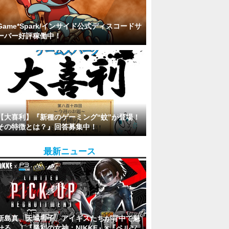
Game*Spark/インサイド公式ディスコードサ
ーバー好評稼働中！
【大喜利】『新種のゲーミング“蚊”が登場！
その特徴とは？』回答募集中！
最新ニュース
新島真、天城雪子、アイギスたちが背中で魅
せる…！『勝利の女神：NIKKE』×『ペルソ