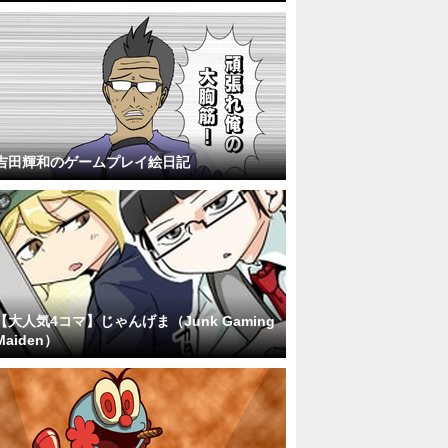
吉田輝和のゲームプレイ絵日記
【大人気4コマ】じゃんげま（Junk Gaming
Maiden）