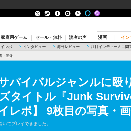
家庭用ゲーム
セール・無料
読者の声
漫画
イン
レイレポ
インタビュー
海外レビュー
注目インディーミニ問
真・画像
サバイバルジャンルに殴
タイトル『Junk Survi
イレポ】 9枚目の写真・
着いてプレイできました。