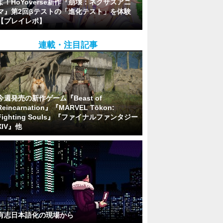
よ！HoYoverse新作『崩壊：ネクサスアニ
マ』第2回βテストの「進化テスト」を体験
【プレイレポ】
連載・注目記事
今週発売の新作ゲーム『Beast of
Reincarnation』『MARVEL Tōkon:
Fighting Souls』『ファイナルファンタジー
XIV』他
有志日本語化の現場から