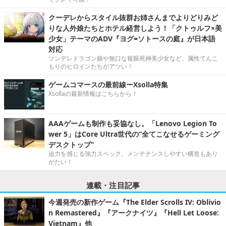
クーデレからスタイル抜群お姉さんまでよりどりみど
りな人外娘たちとホテル経営しよう！「クトゥルフ×美
少女」テーマのADV『ヨグ=ソトースの庭』が日本語
対応
ツンデレドラゴン娘や無口な複眼死神美少女など、属性てんこ
もりのヒロインたちがアツい！
ゲームコマースの最前線ーXsolla特集
Xsollaの最新情報はこちらから！
AAAゲームも制作も妥協なし。「Lenovo Legion To
wer 5」はCore Ultra世代の“全てこなせるゲーミング
デスクトップ”
迫力を感じる強力スペック。メンテナンスしやすい構造もあり
がたい！
連載・注目記事
今週発売の新作ゲーム『The Elder Scrolls IV: Oblivio
n Remastered』『アークナイツ』『Hell Let Loose:
Vietnam』他