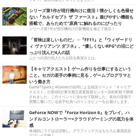
シリーズ第1作が現行機向けに復活！懐かしくも色褪せ
ない『カルドセプト ザ ファースト』遊びやすい機能も
搭載で、あらためて“原典”に触れるのにぴったり
シリーズ第1作が現行機向けの新機能を備えて復活！
「冒険は楽しいものだ」 ─『FF11』と『ウィザードリ
ィ ヴァリアンツ ダフネ』、"優しくないRPG"の沼にど
っぷり沈んだ4人の話
ふたつの沼の住人たちが語る奥深さとは。
【キャリアクエスト】ゲーム作りを仕事にするという
こと。セガの若手の事例に見る，ゲームプログラマと
いう働き方
Game*Sparkと4Gamerの合同による就活イベント「キャリア
クエスト」の第4回が東京都立産業貿易センター浜松町館で開催
されました。このイベントに合わせて取材した、各社の現場で
実際に働いている若手社員へのインタビューをお届けします。
GeForce NOWで『Forza Horizon 6』をプレイ。ハ
ンドルコントローラー×クラウドゲーミングの底力を体
感
体感的にラグはほぼ無し。グラフィックスはもちろん最高設定
でプレイ可能！