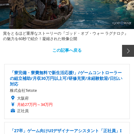
賞をとるほど重厚なストーリーの『ゴッド・オブ・ウォー ラグナロク』
の魅力を60秒で紹介！凝縮された映像公開
この記事へ戻る
「寮完備・寮費無料で新生活応援!」/ゲームコントローラー
の組立補助/月収30万円以上可/研修充実/未経験歓迎/日払い
対応
株式会社Tetote
大阪府
月給27万円～34万円
正社員
「27卒」ゲーム向けUIデザイナーアシスタント「正社員」I