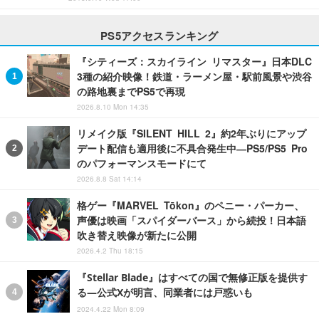
PS5アクセスランキング
『シティーズ：スカイライン リマスター』日本DLC
3種の紹介映像！鉄道・ラーメン屋・駅前風景や渋谷
の路地裏までPS5で再現
2026.8.10 Mon 14:35
リメイク版『SILENT HILL 2』約2年ぶりにアップ
デート配信も適用後に不具合発生中―PS5/PS5 Pro
のパフォーマンスモードにて
2026.8.8 Sat 14:14
格ゲー『MARVEL Tōkon』のペニー・パーカー、
声優は映画「スパイダーバース」から続投！日本語
吹き替え映像が新たに公開
2026.4.2 Thu 18:15
『Stellar Blade』はすべての国で無修正版を提供す
る―公式Xが明言、同業者には戸惑いも
2024.4.22 Mon 8:09