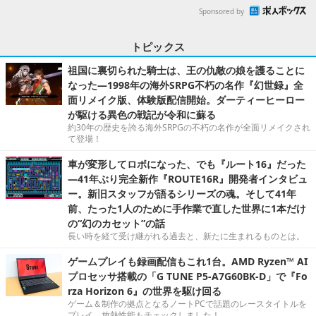
Sponsored by
トピックス
祖国に裏切られた騎士は、王の仇敵の娘を護ることに
なった―1998年の海外SRPG不朽の名作『幻世録』全
面リメイク版、体験版配信開始。ダーティーヒーロー
が駆ける異色の戦記が令和に蘇る
約30年の歴史を誇る海外SRPGの不朽の名作が全面リメイクされ
て登場！
車が変形してロボになった、でも『ルート16』だった
―41年ぶり完全新作『ROUTE16R』開発者インタビュ
ー。新旧スタッフが語るシリーズの魂。そして41年
前、たった1人のために手作業で直した世界に1本だけ
の“幻のカセット”の話
長い時を経て受け継がれる過去と、新たに生まれるものとは。
ゲームプレイも録画配信もこれ1台。AMD Ryzen™ AI
プロセッサ搭載の「G TUNE P5-A7G60BK-D」で『Fo
rza Horizon 6』の世界を駆け回る
ゲーム＆制作の拠点となるノートPCで話題のレースタイトルを
プレイ。放熱性能もチェックしました！