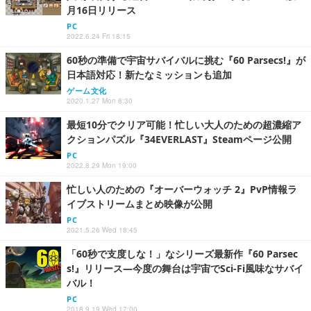
月16日リリース
PC
2022.6.24 Fri 18:15
60秒の準備で宇宙サバイバルに挑む『60 Parsecs!』が
日本語対応！新たなミッションも追加
ゲーム文化
2020.1.27 Mon 8:30
最短10分でクリア可能！忙しい大人のための超濃縮ア
クションパズル『34EVERLAST』Steamページ公開
PC
2022.8.29 Mon 19:00
忙しい人のための『オーバーウォッチ 2』PvP情報ラ
イブストリームまとめ映像が公開
PC
2021.5.26 Wed 18:45
「60秒で支度しな！」なシリーズ最新作『60 Parsec
s!』リリース―今度の舞台は宇宙でSci-Fi風味なサバイ
バル！
PC
2018.9.19 Wed 17:00