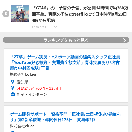
『GTA6』の「予告の予告」が公開14時間で約260万
回再生。実際の予告はNetflixにて日本時間8月28日
4時から配信
2026.8.7 Fri 11:30
ランキングをもっと見る
「27卒」ゲーム実況・eスポーツ動画の編集スタッフ正社員
「YouTube好き歓迎・交通費全額支給」育休実績あり/名古
屋市中村区名駅1丁目
株式会社Le Lien
愛知県
月給24万4,700円～32万円
新卒・インターン
ゲーム開発サポート・資格不問「正社員/土日祝休み/昇給あ
り」第2新卒歓迎・年間休日125日・賞与年2回
株式会社alBee