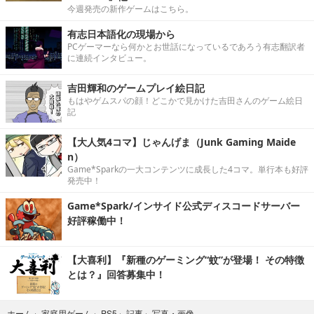
今週発売の新作ゲームはこちら。
有志日本語化の現場から
PCゲーマーなら何かとお世話になっているであろう有志翻訳者
に連続インタビュー。
吉田輝和のゲームプレイ絵日記
もはやゲムスパの顔！どこかで見かけた吉田さんのゲーム絵日
記
【大人気4コマ】じゃんげま（Junk Gaming Maide
n）
Game*Sparkの一大コンテンツに成長した4コマ。単行本も好評
発売中！
Game*Spark/インサイド公式ディスコードサーバー
好評稼働中！
【大喜利】『新種のゲーミング“蚊”が登場！ その特徴
とは？』回答募集中！
写真・画像
ホーム
›
家庭用ゲーム
›
PS5
›
記事
›