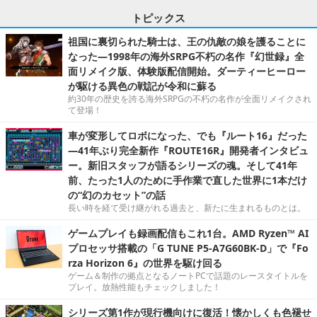
トピックス
祖国に裏切られた騎士は、王の仇敵の娘を護ることに
なった―1998年の海外SRPG不朽の名作『幻世録』全
面リメイク版、体験版配信開始。ダーティーヒーロー
が駆ける異色の戦記が令和に蘇る
約30年の歴史を誇る海外SRPGの不朽の名作が全面リメイクされ
て登場！
車が変形してロボになった、でも『ルート16』だった
―41年ぶり完全新作『ROUTE16R』開発者インタビュ
ー。新旧スタッフが語るシリーズの魂。そして41年
前、たった1人のために手作業で直した世界に1本だけ
の“幻のカセット”の話
長い時を経て受け継がれる過去と、新たに生まれるものとは。
ゲームプレイも録画配信もこれ1台。AMD Ryzen™ AI
プロセッサ搭載の「G TUNE P5-A7G60BK-D」で『Fo
rza Horizon 6』の世界を駆け回る
ゲーム＆制作の拠点となるノートPCで話題のレースタイトルを
プレイ。放熱性能もチェックしました！
シリーズ第1作が現行機向けに復活！懐かしくも色褪せ