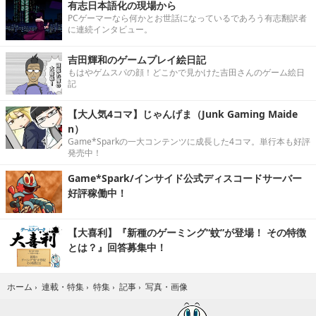
有志日本語化の現場から
PCゲーマーなら何かとお世話になっているであろう有志翻訳者
に連続インタビュー。
吉田輝和のゲームプレイ絵日記
もはやゲムスパの顔！どこかで見かけた吉田さんのゲーム絵日
記
【大人気4コマ】じゃんげま（Junk Gaming Maide
n）
Game*Sparkの一大コンテンツに成長した4コマ。単行本も好評
発売中！
Game*Spark/インサイド公式ディスコードサーバー
好評稼働中！
【大喜利】『新種のゲーミング“蚊”が登場！ その特徴
とは？』回答募集中！
写真・画像
ホーム
›
連載・特集
›
特集
›
記事
›