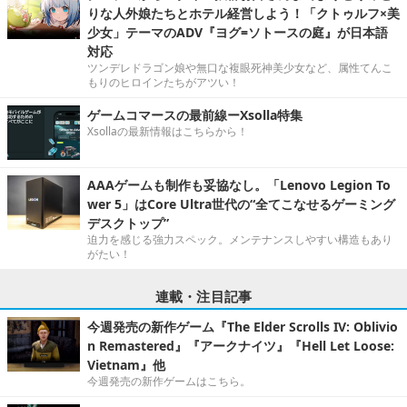
りな人外娘たちとホテル経営しよう！「クトゥルフ×美
少女」テーマのADV『ヨグ=ソトースの庭』が日本語
対応
ツンデレドラゴン娘や無口な複眼死神美少女など、属性てんこ
もりのヒロインたちがアツい！
ゲームコマースの最前線ーXsolla特集
Xsollaの最新情報はこちらから！
AAAゲームも制作も妥協なし。「Lenovo Legion To
wer 5」はCore Ultra世代の“全てこなせるゲーミング
デスクトップ”
迫力を感じる強力スペック。メンテナンスしやすい構造もあり
がたい！
連載・注目記事
今週発売の新作ゲーム『The Elder Scrolls IV: Oblivio
n Remastered』『アークナイツ』『Hell Let Loose:
Vietnam』他
今週発売の新作ゲームはこちら。