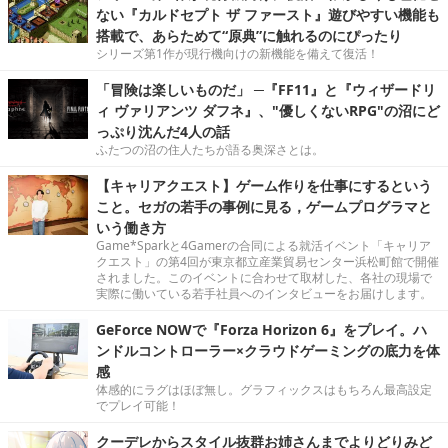
ない『カルドセプト ザ ファースト』遊びやすい機能も
搭載で、あらためて“原典”に触れるのにぴったり
シリーズ第1作が現行機向けの新機能を備えて復活！
「冒険は楽しいものだ」 ─『FF11』と『ウィザードリ
ィ ヴァリアンツ ダフネ』、"優しくないRPG"の沼にど
っぷり沈んだ4人の話
ふたつの沼の住人たちが語る奥深さとは。
【キャリアクエスト】ゲーム作りを仕事にするという
こと。セガの若手の事例に見る，ゲームプログラマと
いう働き方
Game*Sparkと4Gamerの合同による就活イベント「キャリア
クエスト」の第4回が東京都立産業貿易センター浜松町館で開催
されました。このイベントに合わせて取材した、各社の現場で
実際に働いている若手社員へのインタビューをお届けします。
GeForce NOWで『Forza Horizon 6』をプレイ。ハ
ンドルコントローラー×クラウドゲーミングの底力を体
感
体感的にラグはほぼ無し。グラフィックスはもちろん最高設定
でプレイ可能！
クーデレからスタイル抜群お姉さんまでよりどりみど