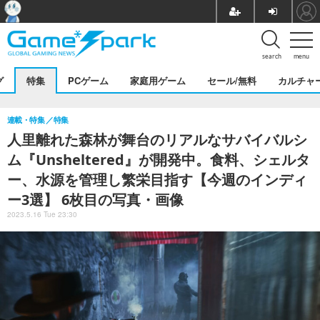
search
menu
グ
特集
PCゲーム
家庭用ゲーム
セール/無料
カルチャ
連載・特集
特集
人里離れた森林が舞台のリアルなサバイバルシ
ム『Unsheltered』が開発中。食料、シェルタ
ー、水源を管理し繁栄目指す【今週のインディ
ー3選】 6枚目の写真・画像
2023.5.16 Tue 23:30