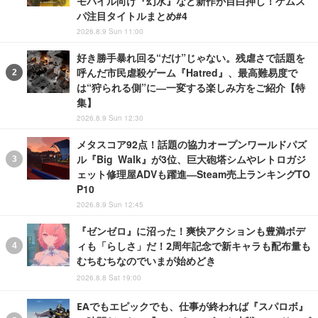
モバイル向け『幻水』など新作が目白押し！ゲムス
パ注目タイトルまとめ#4
2026.8.9 Sun 11:00
好き勝手暴れ回る“だけ”じゃない。残虐さで話題を
呼んだ市民虐殺ゲーム『Hatred』、最高難易度で
は“狩られる側”に―一変する楽しみ方をご紹介【特
集】
2026.8.9 Sun 12:30
メタスコア92点！話題の協力オープンワールドパズ
ル『Big Walk』が3位、巨大砲塔シムやレトロガジ
ェット修理屋ADVも躍進―Steam売上ランキングTO
P10
2026.8.9 Sun 12:45
『ゼンゼロ』に沼った！爽快アクションも豊満ボデ
ィも「らしさ」だ！2周年記念で新キャラも配布量も
むちむちなのでいまが始めどき
2026.8.8 Sat 19:00
EAでもエピックでも、仕事が終われば『スパロボ』