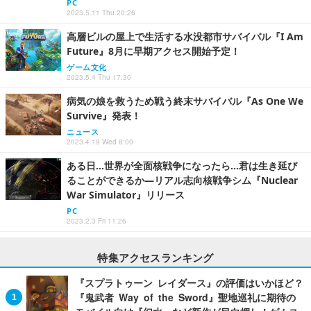
PC
2023.5.11 Thu 20:26
高層ビルの屋上で生活する水没都市サバイバル『I Am
Future』8月に早期アクセス開始予定！
ゲーム文化
2023.5.4 Thu 17:30
病気の娘を救うため戦う終末サバイバル『As One We
Survive』発表！
ニュース
2023.4.19 Wed 8:00
ある日…世界が全面核戦争になったら…君は生き延び
ることができるか―リアル志向核戦争シム『Nuclear
War Simulator』リリース
PC
2023.2.3 Fri 11:26
特集アクセスランキング
『スプラトゥーン レイダース』の評価はいかほど？
『鬼武者 Way of the Sword』聖地巡礼に期待の