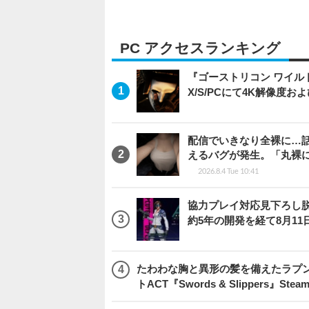
PC アクセスランキング
『ゴーストリコン ワイルドラン
X/S/PCにて4K解像度お
配信でいきなり全裸に…
えるバグが発生。「丸裸
2026.8.4 Tue 10:41
協力プレイ対応見下ろし脱出
約5年の開発を経て8月1
たわわな胸と異形の髪を備えたラプ
トACT『Swords & Slippers』S