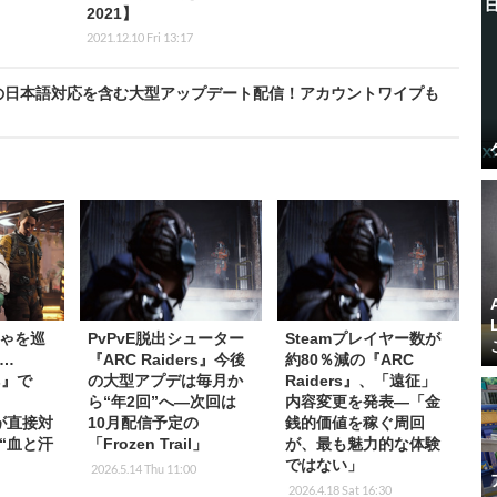
2021】
2021.12.10 Fri 13:17
』待望の日本語対応を含む大型アップデート配信！アカウントワイプも
ゃを巡
PvPvE脱出シューター
Steamプレイヤー数が
…
『ARC Raiders』今後
約80％減の『ARC
rs』で
の大型アプデは毎月か
Raiders』、「遠征」
ら“年2回”へ―次回は
内容変更を発表―「金
Nが直接対
10月配信予定の
銭的価値を稼ぐ周回
“血と汗
「Frozen Trail」
が、最も魅力的な体験
ではない」
2026.5.14 Thu 11:00
2026.4.18 Sat 16:30