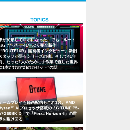
TOPICS
車が変形してロボになった、でも『ルート
16』だった―41年ぶり完全新作
『ROUTE16R』開発者インタビュー。新旧
スタッフが語るシリーズの魂。そして41年
前、たった1人のために手作業で直した世界
に1本だけの“幻のカセット”の話
ゲームプレイも録画配信もこれ1台。AMD
Ryzen™ AIプロセッサ搭載の「G TUNE P5-
A7G60BK-D」で『Forza Horizon 6』の世
界を駆け回る