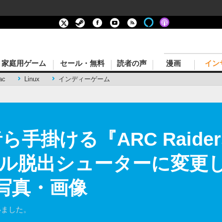
家庭用ゲーム
セール・無料
読者の声
漫画
イン
ac
Linux
インディーゲーム
ら手掛ける『ARC Raid
イバル脱出シューターに変更
の写真・画像
いました。