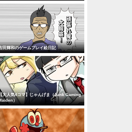
吉田輝和のゲームプレイ絵日記
【大人気4コマ】じゃんげま（Junk Gaming
Maiden）