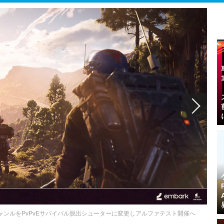
s』ジャンルをPvPvEサバイバル脱出シューターに変更しアルファテスト開催へ