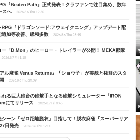
PG『Beaten Path』正式発表！クラファンで注目集め、数年
ースへ
2026.8.6 Thu 12:30
RPG『ドラゴンソード:アウェイクニング』アップデート配
能追加等改善、緩和多数
2026.8.6 Thu 23:45
「D.Mon」のヒーロー・トレイラーが公開！ MEKA部隊
2026.8.7 Fri 1:15
ル麻雀 Venus Returns』「ショウ子」が美貌と抜群のスタ
開
2026.8.6 Thu 20:39
ふれる巨大砲台の砲撃手となる砲撃シミュレーター『IRON
』Steamにてリリース
2026.8.7 Fri 0:45
美シーン「ゼロ距離脱衣」目指して！脱衣麻雀『スーパーリア
月27日発売
2026.8.6 Thu 12:00