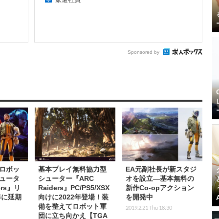
Sponsored by
ロボッ
基本プレイ無料協力型
EA元副社長が新スタジ
シュータ
シューター『ARC
オを設立―基本無料の
ers』リ
Raiders』PC/PS5/XSX
新作Co-opアクション
年に延期
向けに2022年登場！装
を開発中
備を整えてロボット軍
2019.2.21 Thu 18:30
団に立ち向かえ【TGA