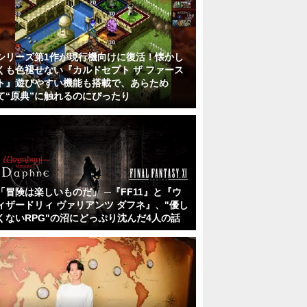
シリーズ第1作が現行機向けに復活！懐かし
くも色褪せない『カルドセプト ザ ファース
ト』遊びやすい機能も搭載で、あらため
て“原典”に触れるのにぴったり
「冒険は楽しいものだ」 ─『FF11』と『ウ
ィザードリィ ヴァリアンツ ダフネ』、"優し
くないRPG"の沼にどっぷり沈んだ4人の話