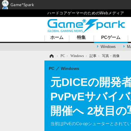
Game*Spark
ハードコアゲーマーのためのWebメディア
ホーム
特集
PCゲーム
Windows
M
ホーム
›
PC
›
Windows
›
記事
›
写真・画像
PC
Windows
元DICEの開発者
PvPvEサバ
開催へ 2枚目
当初はPvEのCo-opシューターとされて