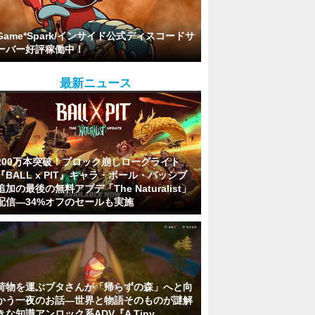
Game*Spark/インサイド公式ディスコードサ
ーバー好評稼働中！
最新ニュース
200万本突破！ブロック崩しローグライト
『BALL x PIT』キャラ・ボール・パッシブ
追加の最後の無料アプデ「The Naturalist」
配信―34%オフのセールも実施
荷物を運ぶブタさんが「帰らずの森」へと向
かう一夜のお話―世界と物語そのものが謎解
きな知識アンロック系ADV『A Tiny