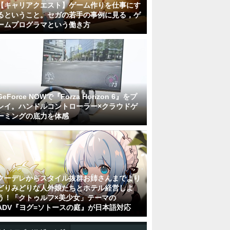
【キャリアクエスト】ゲーム作りを仕事にす
るということ。セガの若手の事例に見る，ゲ
ームプログラマという働き方
GeForce NOWで『Forza Horizon 6』をプ
レイ。ハンドルコントローラー×クラウドゲ
ーミングの底力を体感
クーデレからスタイル抜群お姉さんまでより
どりみどりな人外娘たちとホテル経営しよ
う！「クトゥルフ×美少女」テーマの
ADV『ヨグ=ソトースの庭』が日本語対応