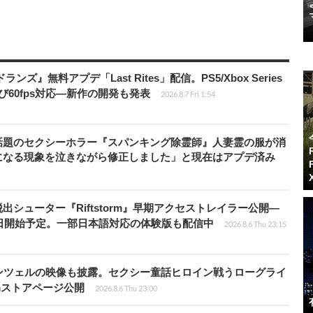
ズ』無料アプデ「Last Rites」配信。PS5/Xbox Series
よび60fps対応―新作の開発も発表
2026.8.7 Fri 1:54
話題のセクシーホラー『スパンキング除霊師』人妻霊の服が消
になる現象を泣きながら修正しました」と現在はアプデ済み
シューター『Riftstorm』早期アクセストレイラー公開―
1日開始予定。一部日本語対応の体験版も配信中
2026.8.6 Thu 23:15
ンツェルの映像も披露。セクシー童話ヒロイン戦うローグライ
teamストアページ公開
2026.8.6 Thu 23:00