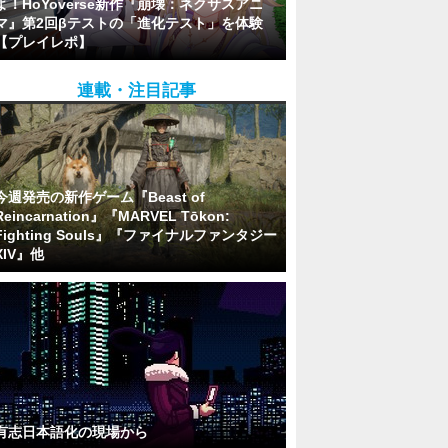
よ！HoYoverse新作『崩壊：ネクサスアニ
マ』第2回βテストの「進化テスト」を体験
【プレイレポ】
連載・注目記事
今週発売の新作ゲーム『Beast of
Reincarnation』『MARVEL Tōkon:
Fighting Souls』『ファイナルファンタジー
XIV』他
有志日本語化の現場から