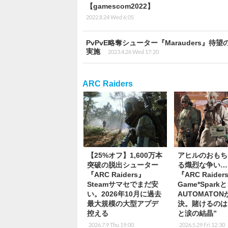
【gamescom2022】
2022.8.24 Wed 6:05
PvPvE略奪シューター『Marauders
実施
2023.4.26 Wed 17:20
ARC Raiders
【25%オフ】1,600万本
アヒルのおもち
突破の脱出シューター
る熾烈な争い…
『ARC Raiders』
『ARC Raide
Steamサマセでまだ安
Game*Sparkと
い。2026年10月に過去
AUTOMATO
最大規模の大型アプデ
決。賭けるのは
控える
と涙の結晶”
2026.7.9 Thu 19:00
2026.5.29 Fri 12:30