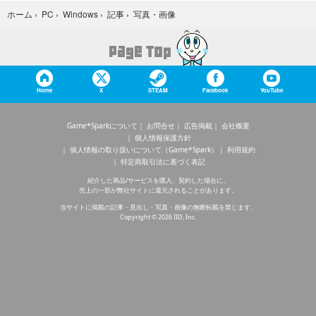
写真・画像
ホーム
›
PC
›
Windows
›
記事
›
Home
X
STEAM
Facebook
YouTube
Game*Sparkについて
お問合せ
広告掲載
会社概要
個人情報保護方針
個人情報の取り扱いについて（Game*Spark）
利用規約
特定商取引法に基づく表記
紹介した商品/サービスを購入、契約した場合に、
売上の一部が弊社サイトに還元されることがあります。
当サイトに掲載の記事・見出し・写真・画像の無断転載を禁じます。
Copyright © 2026 IID, Inc.