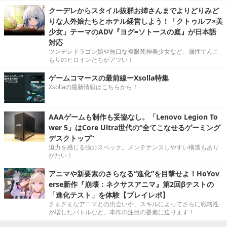
クーデレからスタイル抜群お姉さんまでよりどりみど
りな人外娘たちとホテル経営しよう！「クトゥルフ×美
少女」テーマのADV『ヨグ=ソトースの庭』が日本語
対応
ツンデレドラゴン娘や無口な複眼死神美少女など、属性てんこ
もりのヒロインたちがアツい！
ゲームコマースの最前線ーXsolla特集
Xsollaの最新情報はこちらから！
AAAゲームも制作も妥協なし。「Lenovo Legion To
wer 5」はCore Ultra世代の“全てこなせるゲーミング
デスクトップ”
迫力を感じる強力スペック。メンテナンスしやすい構造もあり
がたい！
アニマや新要素のさらなる“進化”を目撃せよ！HoYov
erse新作『崩壊：ネクサスアニマ』第2回βテストの
「進化テスト」を体験【プレイレポ】
さまざまなアニマとの出会いや、スキルによってさらに戦略性
が増したバトルなど、本作の注目の要素に迫ります！