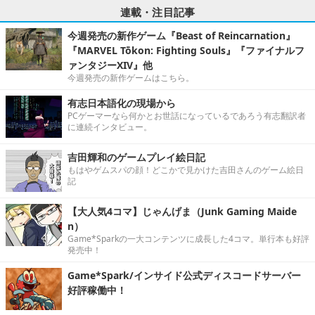
連載・注目記事
今週発売の新作ゲーム『Beast of Reincarnation』
『MARVEL Tōkon: Fighting Souls』『ファイナルフ
ァンタジーXIV』他
今週発売の新作ゲームはこちら。
有志日本語化の現場から
PCゲーマーなら何かとお世話になっているであろう有志翻訳者
に連続インタビュー。
吉田輝和のゲームプレイ絵日記
もはやゲムスパの顔！どこかで見かけた吉田さんのゲーム絵日
記
【大人気4コマ】じゃんげま（Junk Gaming Maide
n）
Game*Sparkの一大コンテンツに成長した4コマ。単行本も好評
発売中！
Game*Spark/インサイド公式ディスコードサーバー
好評稼働中！