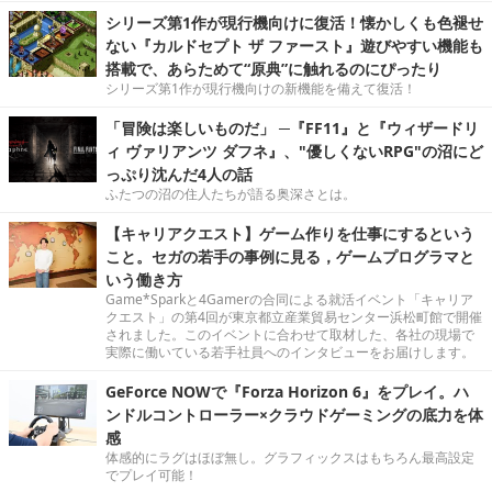
シリーズ第1作が現行機向けに復活！懐かしくも色褪せ
ない『カルドセプト ザ ファースト』遊びやすい機能も
搭載で、あらためて“原典”に触れるのにぴったり
シリーズ第1作が現行機向けの新機能を備えて復活！
「冒険は楽しいものだ」 ─『FF11』と『ウィザードリ
ィ ヴァリアンツ ダフネ』、"優しくないRPG"の沼にど
っぷり沈んだ4人の話
ふたつの沼の住人たちが語る奥深さとは。
【キャリアクエスト】ゲーム作りを仕事にするという
こと。セガの若手の事例に見る，ゲームプログラマと
いう働き方
Game*Sparkと4Gamerの合同による就活イベント「キャリア
クエスト」の第4回が東京都立産業貿易センター浜松町館で開催
されました。このイベントに合わせて取材した、各社の現場で
実際に働いている若手社員へのインタビューをお届けします。
GeForce NOWで『Forza Horizon 6』をプレイ。ハ
ンドルコントローラー×クラウドゲーミングの底力を体
感
体感的にラグはほぼ無し。グラフィックスはもちろん最高設定
でプレイ可能！