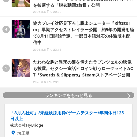
を披露する「脱衣動画3枚目」公開
2026.8.6 Thu 20:39
協力プレイ対応見下ろし脱出シューター『Riftstor
m』早期アクセストレイラー公開―約5年の開発を経
て8月11日開始予定。一部日本語対応の体験版も配
信中
2026.8.6 Thu 23:15
たわわな胸と異形の髪を備えたラプンツェルの映像
も披露。セクシー童話ヒロイン戦うローグライトAC
T『Swords & Slippers』Steamストアページ公開
2026.8.6 Thu 23:00
ランキングをもっと見る
「8月入社可」/未経験採用枠/ゲームテスター/年間休日125
日以上
株式会社HyBridge
埼玉県