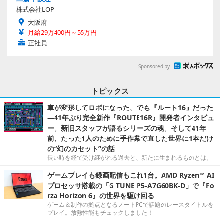
株式会社LOP
大阪府
月給29万400円～55万円
正社員
Sponsored by
トピックス
車が変形してロボになった、でも『ルート16』だった
―41年ぶり完全新作『ROUTE16R』開発者インタビュ
ー。新旧スタッフが語るシリーズの魂。そして41年
前、たった1人のために手作業で直した世界に1本だけ
の“幻のカセット”の話
長い時を経て受け継がれる過去と、新たに生まれるものとは。
ゲームプレイも録画配信もこれ1台。AMD Ryzen™ AI
プロセッサ搭載の「G TUNE P5-A7G60BK-D」で『Fo
rza Horizon 6』の世界を駆け回る
ゲーム＆制作の拠点となるノートPCで話題のレースタイトルを
プレイ。放熱性能もチェックしました！