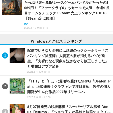
たっぷり遊べるEAレースゲームバンドルがたったの3,
069円！『ファークライ6』もセールで人気―今週の注
目ゲームをチェック！Steam売上ランキングTOP10
【Steam定点観測】
PC
2023.5.17 Wed 9:16
Windowsアクセスランキング
配信でいきなり全裸に…話題のセクシーホラー『ス
パンキング除霊師』人妻霊の服が消えるバグが発
生。「丸裸になる現象を泣きながら修正しました」
と現在はアプデ済み
2026.8.4 Tue 10:41
『FFT』と『FE』に影響を受けたSRPG『Beaten P
ath』正式発表！クラファンで注目集め、数年の個人
開発が生んだ作品2027年リリースへ
2026.8.6 Thu 12:30
8月27日発売の脱衣麻雀『スーパーリアル麻雀 Ven
us Returns』「ショウ子」が美貌と抜群のスタイル