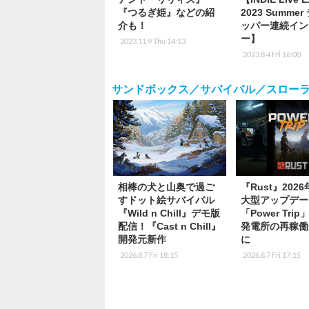
『つるぎ姫』などの紹
2023 Summe
介も！
ッパー連続イン
ー】
2023.11.9 Thu 14:13
2023.8.4 Fri 16:00
サンドボックス／サバイバル／スロー
相棒の犬と山奥で過ご
『Rust』202
すドット絵サバイバル
大型アップデー
『Wild n Chill』デモ版
「Power Tri
配信！『Cast n Chill』
発電所の再稼働
開発元新作
に
2026.8.7 Fri 18:15
2026.8.7 Fri 17:15