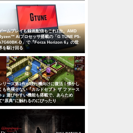
ゲームプレイも録画配信もこれ1台。AMD
Ryzen™ AIプロセッサ搭載の「G TUNE P5-
A7G60BK-D」で『Forza Horizon 6』の世
界を駆け回る
シリーズ第1作が現行機向けに復活！懐かし
くも色褪せない『カルドセプト ザ ファース
ト』遊びやすい機能も搭載で、あらため
て“原典”に触れるのにぴったり