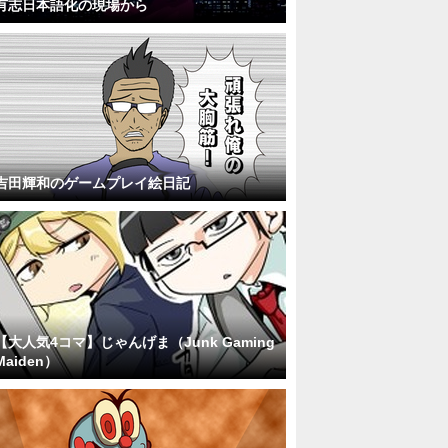
有志日本語化の現場から
吉田輝和のゲームプレイ絵日記
【大人気4コマ】じゃんげま（Junk Gaming
Maiden）