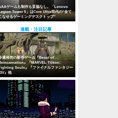
AAAゲームも制作も妥協なし。「Lenovo
Legion Tower 5」はCore Ultra世代の“全て
こなせるゲーミングデスクトップ”
連載・注目記事
今週発売の新作ゲーム『Beast of
Reincarnation』『MARVEL Tōkon:
Fighting Souls』『ファイナルファンタジー
XIV』他