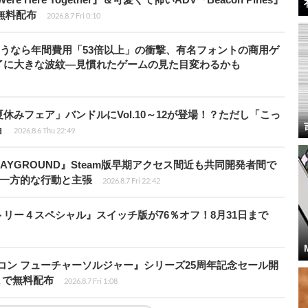
で無料配布
2026.8.7 Fri 0:10
で使うなら年間費用「53倍以上」の衝撃、有名フォントの商用ゲ
了に大きな波紋―見慣れたゲームの見た目変わるかも
ト夏休みフェア」バンドルにVol.10～12が登場！？ただし「こっ
ョ
2026.8.6 Thu 22:49
PLAYGROUND』Steam版早期アクセス間近も共同開発者間で
除き一方的な行動と主張
2026.8.7 Fri 22:42
クトリー４スペシャル』スイッチ版が76％オフ！8月31日まで
トリコン フューチャーソルジャー』シリーズ25周年記念セール開
7時まで無料配布
2026.8.7 Fri 1:08