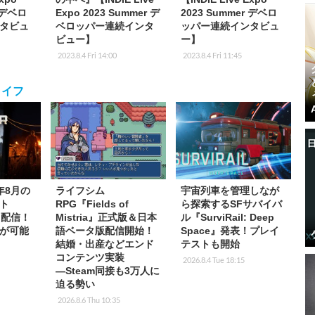
r デベロ
Expo 2023 Summer デ
2023 Summer デベロ
タビュ
ベロッパー連続インタ
ッパー連続インタビュ
ビュー】
ー】
2023.8.4 Fri 14:00
2023.8.4 Fri 11:45
ライフ
6年8月の
ライフシム
宇宙列車を管理しなが
ト
RPG『Fields of
ら探索するSFサバイバ
p」配信！
Mistria』正式版＆日本
ル『SurviRail: Deep
が可能
語ベータ版配信開始！
Space』発表！プレイ
結婚・出産などエンド
テストも開始
コンテンツ実装
2026.8.4 Tue 18:15
―Steam同接も3万人に
迫る勢い
2026.8.6 Thu 10:35