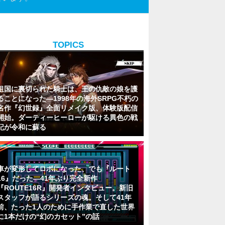
TOPICS
祖国に裏切られた騎士は、王の仇敵の娘を護
ることになった―1998年の海外SRPG不朽の
名作『幻世録』全面リメイク版、体験版配信
開始。ダーティーヒーローが駆ける異色の戦
記が令和に蘇る
車が変形してロボになった、でも『ルート
16』だった―41年ぶり完全新作
『ROUTE16R』開発者インタビュー。新旧
スタッフが語るシリーズの魂。そして41年
前、たった1人のために手作業で直した世界
に1本だけの“幻のカセット”の話