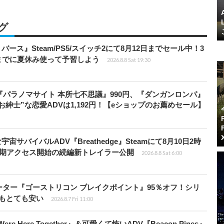
グ
リバース』Steam/PS5/スイッチ2にて8月12日までセール中！3
までに夏休み使って予習しよう
2026.8.8 Sat 19:30
『パラノマサイト 本所七不思議』990円、『ダンガンロンパ』
“お紳士”な恋愛ADVは1,192円！【eショップのお薦めセール】
宇宙サバイバルADV『Breathedge』Steamにて8月10日2時
早期アクセス開始の続編新トレイラー公開
2026.8.8 Sat 6:00
シューター『ゴーストリコン ブレイクポイント』95％オフ！シリ
ルもとても安い
2026.8.7 Fri 11:00
re Here Together』＆可愛くて怖いADV『Beacon Pines』