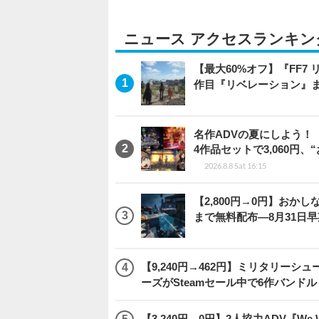
ニュース アクセスランキン
【最大60%オフ】『FF7 
作目『リベレーション』
名作ADVの夏にしよう！
4作品セットで3,060円、
2026.8.8 Sat 16:15
【2,800円→0円】おかしな
まで無料配布―8月31日
【9,240円→462円】ミリタリー
ーズがSteamセール中で6作バンド
【3,240円→0円】2人協力ADV『We We