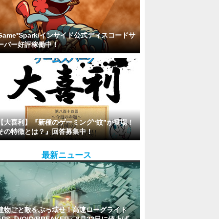
Game*Spark/インサイド公式ディスコードサ
ーバー好評稼働中！
【大喜利】『新種のゲーミング“蚊”が登場！
その特徴とは？』回答募集中！
最新ニュース
建物ごと敵をぶっ壊せ！高速ローグライト