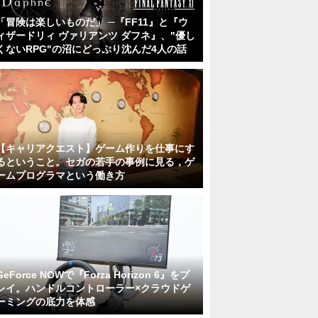
「冒険は楽しいものだ」 ─『FF11』と『ウ
ィザードリィ ヴァリアンツ ダフネ』、"優し
くないRPG"の沼にどっぷり沈んだ4人の話
【キャリアクエスト】ゲーム作りを仕事にす
るということ。セガの若手の事例に見る，ゲ
ームプログラマという働き方
GeForce NOWで『Forza Horizon 6』をプ
レイ。ハンドルコントローラー×クラウドゲ
ーミングの底力を体感