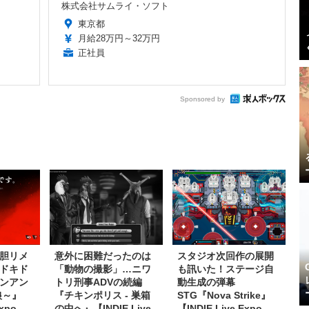
株式会社サムライ・ソフト
東京都
月給28万円～32万円
正社員
Sponsored by
胆リメ
意外に困難だったのは
スタジオ次回作の展開
ドキド
「動物の撮影」…ニワ
も訊いた！ステージ自
ンアン
トリ刑事ADVの続編
動生成の弾幕
狼～』
『チキンポリス - 巣箱
STG『Nova Strike』
Expo
の中へ』【INDIE Live
【INDIE Live Expo