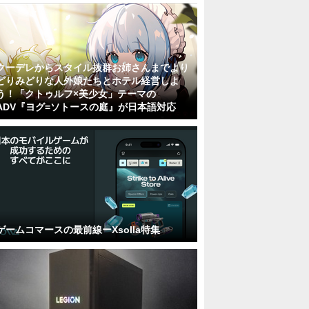
クーデレからスタイル抜群お姉さんまでより
どりみどりな人外娘たちとホテル経営しよ
う！「クトゥルフ×美少女」テーマの
ADV『ヨグ=ソトースの庭』が日本語対応
ゲームコマースの最前線ーXsolla特集