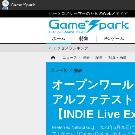
Game*Spark
ハードコアゲーマーのためのWebメディア
ホーム
特集
PCゲーム
アクセスランキング
ホーム
›
ニュース
›
発表
›
記事
›
写真・画像
ニュース
発表
オープンワールド
アルファテスト
【INDIE Live
Preferred Networksは、2023
フトゲーム『Omega Crafter』