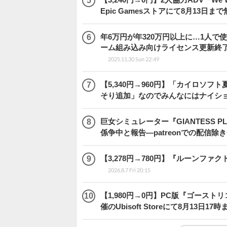
Epic Gamesストアにて8月13日ま
年6万円が年320万円以上に…1人
ーム組み込み向けライセンス更新終
2025.11.30 Sun 22:49
【5,340円→960円】「カイロソフ
そり追加」なのでみんなにはナイシ
巨女シミュレーター『GIANTESS 
係争中と報告―patreonでの配信
【3,278円→780円】『ルーンファ
2026.8.7 Fri 20:15
【1,980円→0円】PC版『ゴース
催のUbisoft Storeにて8月13日1