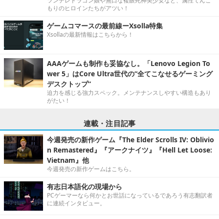
ツンデレドラゴン娘や無口な複眼死神美少女など、属性てんこ
もりのヒロインたちがアツい！
ゲームコマースの最前線ーXsolla特集
Xsollaの最新情報はこちらから！
AAAゲームも制作も妥協なし。「Lenovo Legion To
wer 5」はCore Ultra世代の“全てこなせるゲーミング
デスクトップ”
迫力を感じる強力スペック。メンテナンスしやすい構造もあり
がたい！
連載・注目記事
今週発売の新作ゲーム『The Elder Scrolls IV: Oblivio
n Remastered』『アークナイツ』『Hell Let Loose:
Vietnam』他
今週発売の新作ゲームはこちら。
有志日本語化の現場から
PCゲーマーなら何かとお世話になっているであろう有志翻訳者
に連続インタビュー。