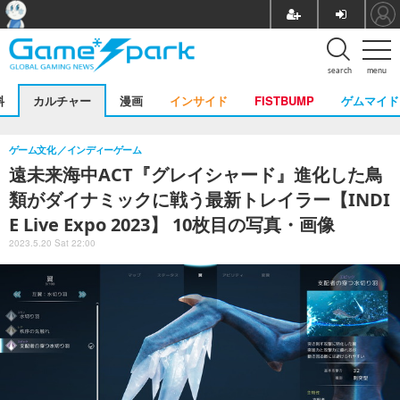
search
menu
料
カルチャー
漫画
インサイド
FISTBUMP
ゲムマイド
ゲーム文化
インディーゲーム
遠未来海中ACT『グレイシャード』進化した鳥
類がダイナミックに戦う最新トレイラー【INDI
E Live Expo 2023】 10枚目の写真・画像
2023.5.20 Sat 22:00