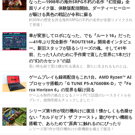
なった―1998年の海外SRPG不朽の名作『幻世録』全
面リメイク版、体験版配信開始。ダーティーヒーロー
が駆ける異色の戦記が令和に蘇る
約30年の歴史を誇る海外SRPGの不朽の名作が全面リメイクされ
て登場！
車が変形してロボになった、でも『ルート16』だった
―41年ぶり完全新作『ROUTE16R』開発者インタビュ
ー。新旧スタッフが語るシリーズの魂。そして41年
前、たった1人のために手作業で直した世界に1本だけ
の“幻のカセット”の話
長い時を経て受け継がれる過去と、新たに生まれるものとは。
ゲームプレイも録画配信もこれ1台。AMD Ryzen™ AI
プロセッサ搭載の「G TUNE P5-A7G60BK-D」で『Fo
rza Horizon 6』の世界を駆け回る
ゲーム＆制作の拠点となるノートPCで話題のレースタイトルを
プレイ。放熱性能もチェックしました！
シリーズ第1作が現行機向けに復活！懐かしくも色褪せ
ない『カルドセプト ザ ファースト』遊びやすい機能も
搭載で、あらためて“原典”に触れるのにぴったり
シリーズ第1作が現行機向けの新機能を備えて復活！