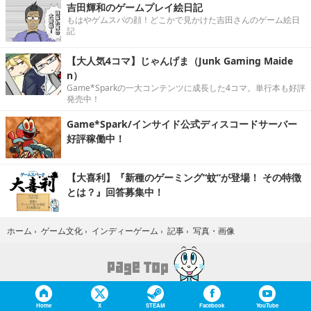
吉田輝和のゲームプレイ絵日記
もはやゲムスパの顔！どこかで見かけた吉田さんのゲーム絵日
記
【大人気4コマ】じゃんげま（Junk Gaming Maide
n）
Game*Sparkの一大コンテンツに成長した4コマ。単行本も好評
発売中！
Game*Spark/インサイド公式ディスコードサーバー
好評稼働中！
【大喜利】『新種のゲーミング“蚊”が登場！ その特徴
とは？』回答募集中！
写真・画像
ホーム
›
ゲーム文化
›
インディーゲーム
›
記事
›
Home
X
STEAM
Facebook
YouTube