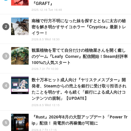
『GRAFT』
2025.12.16 Tue 16:48
南極で行方不明になった妹を探すとともに太古の秘
密を解き明かすサイコホラー『Cryptica』最新トレ
イラー！
2026.8.5 Wed 18:30
観葉植物を育てて自分だけの植物屋さんを開く癒し
のゲーム『Leafy Corner』配信開始！Steam好評率
100%の人気スタート
2026.7.31 Fri 10:30
数十万本ヒット成人向け『ヤリステメスブター』開
発者、Steamからの売上を銀行に受け取り拒否され
たことを明かす。今も続く「銀行による成人向けコ
ンテンツの規制」【UPDATE】
2026.8.5 Wed 13:15
『Rust』2026年8月の大型アップデート「Power Tr
ip」配信！ 発電所の再稼働が可能に
2026.8.7 Fri 17:15