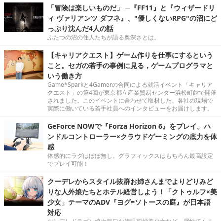
「冒険は楽しいものだ」 ─『FF11』と『ウィザードリ
ィ ヴァリアンツ ダフネ』、"優しくないRPG"の沼にど
っぷり沈んだ4人の話
ふたつの沼の住人たちが語る奥深さとは。
【キャリアクエスト】ゲーム作りを仕事にするという
こと。セガの若手の事例に見る，ゲームプログラマと
いう働き方
Game*Sparkと4Gamerの合同による就活イベント「キャリア
クエスト」の第4回が東京都立産業貿易センター浜松町館で開催
されました。このイベントに合わせて取材した、各社の現場で
実際に働いている若手社員へのインタビューをお届けします。
GeForce NOWで『Forza Horizon 6』をプレイ。ハ
ンドルコントローラー×クラウドゲーミングの底力を体
感
体感的にラグはほぼ無し。グラフィックスはもちろん最高設定
でプレイ可能！
クーデレからスタイル抜群お姉さんまでよりどりみど
りな人外娘たちとホテル経営しよう！「クトゥルフ×美
少女」テーマのADV『ヨグ=ソトースの庭』が日本語
対応