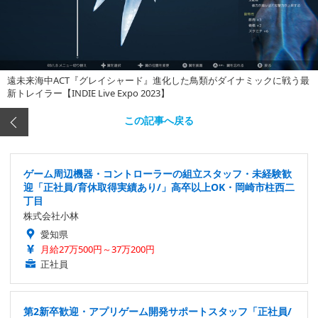
遠未来海中ACT『グレイシャード』進化した鳥類がダイナミックに戦う最
新トレイラー【INDIE Live Expo 2023】
この記事へ戻る
ゲーム周辺機器・コントローラーの組立スタッフ・未経験歓
迎「正社員/育休取得実績あり/」高卒以上OK・岡崎市柱西二
丁目
株式会社小林
愛知県
月給27万500円～37万200円
正社員
第2新卒歓迎・アプリゲーム開発サポートスタッフ「正社員/