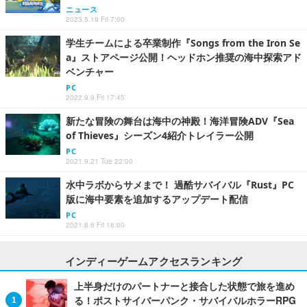
ニュース
2023.5.19 Fri 7:00
学生チームによる卒業制作『Songs from the Iron Se
a』ストアページ公開！ヘッドホン推奨の海中探索アド
ベンチャー
PC
2022.9.9 Fri 17:45
新たな冒険の舞台は海中の神殿！海洋冒険ADV『Sea
of Thieves』シーズン4紹介トレイラー公開
PC
2021.9.21 Tue 22:00
水中ラボからサメまで！ 過酷サバイバル『Rust』PC
版に海中要素を追加するアップデート配信
PC
2021.8.6 Fri 16:00
インディーゲームアクセスランキング
上半身だけのパートナーと接合した状態で旅を進め
る！ポストサイバーパンク・サバイバルホラーRPG