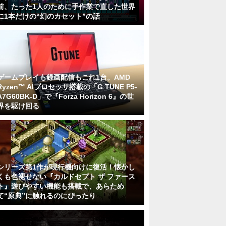
前、たった1人のために手作業で直した世界
に1本だけの“幻のカセット”の話
ゲームプレイも録画配信もこれ1台。AMD
Ryzen™ AIプロセッサ搭載の「G TUNE P5-
A7G60BK-D」で『Forza Horizon 6』の世
界を駆け回る
シリーズ第1作が現行機向けに復活！懐かし
くも色褪せない『カルドセプト ザ ファース
ト』遊びやすい機能も搭載で、あらため
て“原典”に触れるのにぴったり