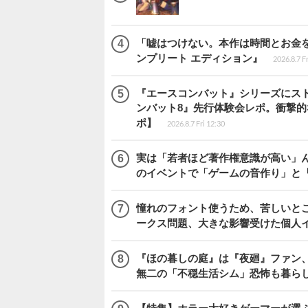
「嘘はつけない。本作は時間とお金を注
ンプリート エディション』
2026.8.7 F
『エースコンバット』シリーズにス
ンバット8』先行体験会レポ。衝撃
ポ】
2026.8.7 Fri 12:30
実は「若者ほど著作権意識が高い」
のイベントで「ゲームの音作り」と
憧れのフォント使うため、苦しいとこ
ークス問題、大きな影響受けた個人
『ほの暮しの庭』は『夜廻』ファン、
無二の「不穏生活シム」恐怖も暮ら