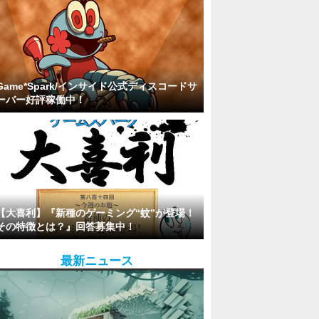
Game*Spark/インサイド公式ディスコードサ
ーバー好評稼働中！
【大喜利】『新種のゲーミング“蚊”が登場！
その特徴とは？』回答募集中！
最新ニュース