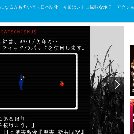
方も多い有志日本語化。今回はレトロ風味なホラーアクションゲーム『FAIT