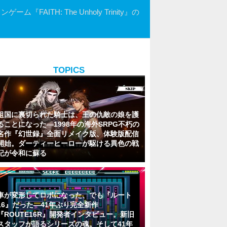
H: The Unholy Trinity』の
TOPICS
祖国に裏切られた騎士は、王の仇敵の娘を護
ることになった―1998年の海外SRPG不朽の
名作『幻世録』全面リメイク版、体験版配信
開始。ダーティーヒーローが駆ける異色の戦
記が令和に蘇る
車が変形してロボになった、でも『ルート
16』だった―41年ぶり完全新作
『ROUTE16R』開発者インタビュー。新旧
スタッフが語るシリーズの魂。そして41年