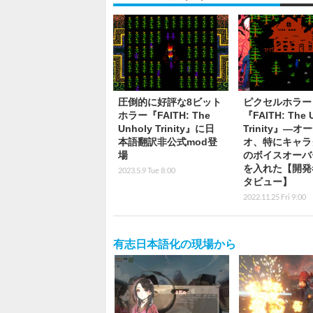
圧倒的に好評な8ビット
ピクセルホラー
ホラー『FAITH: The
『FAITH: The 
Unholy Trinity』に日
Trinity』―オ
本語翻訳非公式mod登
オ、特にキャラ
場
のボイスオーバ
を入れた【開発
2023.5.9 Tue 8:00
タビュー】
2022.11.25 Fri 9:00
有志日本語化の現場から