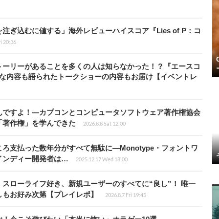
ぎ込むに値する」海外レビューハイスコア『Lies of P：コ
ri 20:36
トーリーがあることを多くの人は知らなかった！？『エースコ
的な内容も語られたトークショーの内容もお届け【イベントレ
んですよ！―カプコンとコンピュータソフトウェア著作権協会
「著作権」を学んできた
2026.8.8 Sat 12:00
ろ支払った数年分がすべて無駄に―Monotype・フォントワ
インディー開発者は…
2025.12.17 Wed 18:00
スローライフ好き、新規ユーザーのすべてに“良し”！ 唯一
しもお好み次第【プレイレポ】
2026.8.7 Fri 19:45