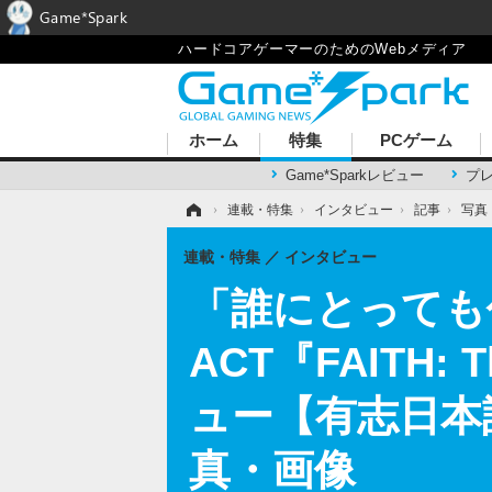
Game*Spark
ハードコアゲーマーのためのWebメディア
ホーム
特集
PCゲーム
Game*Sparkレビュー
プ
ホーム
›
連載・特集
›
インタビュー
›
記事
›
写真
連載・特集
インタビュー
「誰にとっても
ACT『FAITH: T
ュー【有志日本語
真・画像