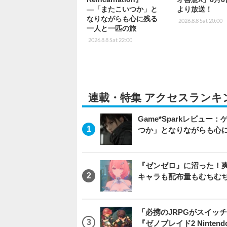
―「またこいつか」と
より放送！
なりながらも心に残る
2026.8.8 Sat 20:00
一人と一匹の旅
2026.8.8 Sat 22:00
連載・特集 アクセスランキ
Game*Sparkレビュー：ゲ
つか」となりながらも心
『ゼンゼロ』に沼った！
キャラも配布量もむちむ
「必携のJRPGがスイッ
『ゼノブレイド2 Nintendo S