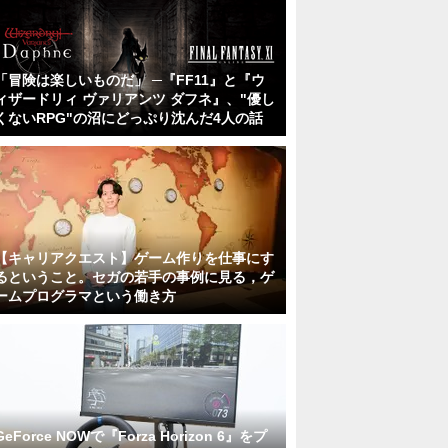
「冒険は楽しいものだ」 ─『FF11』と『ウ
ィザードリィ ヴァリアンツ ダフネ』、"優し
くないRPG"の沼にどっぷり沈んだ4人の話
【キャリアクエスト】ゲーム作りを仕事にす
るということ。セガの若手の事例に見る，ゲ
ームプログラマという働き方
GeForce NOWで『Forza Horizon 6』をプ