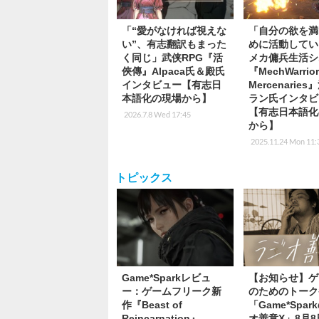
「“愛がなければ視えな
「自分の欲を満
い”、有志翻訳もまった
めに活動してい
く同じ」武侠RPG『活
メカ傭兵生活シ
俠傳』Alpaca氏＆殿氏
『MechWarrior
インタビュー【有志日
Mercenarie
本語化の現場から】
ラン氏インタビ
【有志日本語化
2026.7.8 Wed 17:45
から】
2025.11.24 Mon 11:
トピックス
Game*Sparkレビュ
【お知らせ】ゲ
ー：ゲームフリーク新
のためのトーク
作『Beast of
「Game*Spa
Reincarnation』
オ善意X」8月8