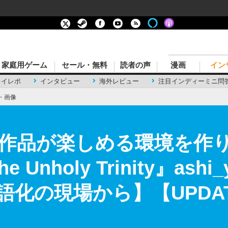
家庭用ゲーム
セール・無料
読者の声
漫画
イン
レイレポ
インタビュー
海外レビュー
注目インディーミニ問
・画像
作品が楽しめる環境を作
he Unholy Trinity』as
化の現場から】【UPDAT