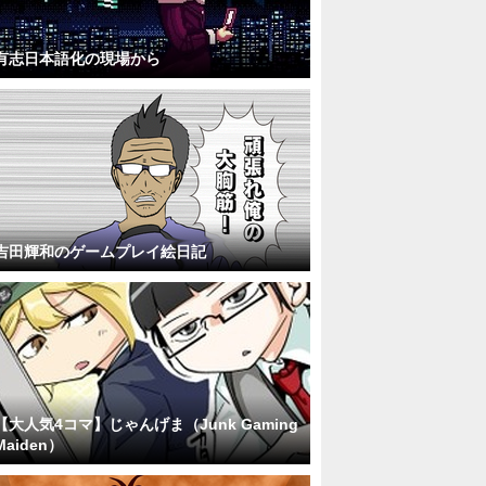
有志日本語化の現場から
吉田輝和のゲームプレイ絵日記
【大人気4コマ】じゃんげま（Junk Gaming
Maiden）