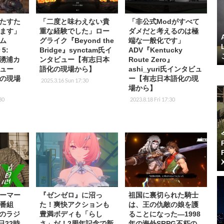
たすた
「二度と味わえない貴
「非公式Modがすべて
ます」
重な経験でした」ロー
ダメだと考えるのは極
ム
グライク『Beyond the
端な一般化です」
 5:
Bridge』synctam氏イ
ADV『Kentucky
s』湧浦カ
ンタビュー【有志日本
Route Zero』
ュー
語化の現場から】
ashi_yuri氏インタビュ
の現場
ー【有志日本語化の現
2025.3.16 Sun 17:30
場から】
30
2023.8.18 Fri 17:30
ーマー
『ゼンゼロ』に沼っ
祖国に裏切られた騎士
番組
た！爽快アクションも
は、王の仇敵の娘を護
rkのラジ
豊満ボディも「らし
ることになった―1998
日22時
さ」だ！2周年記念で新
年の海外SRPG不朽の