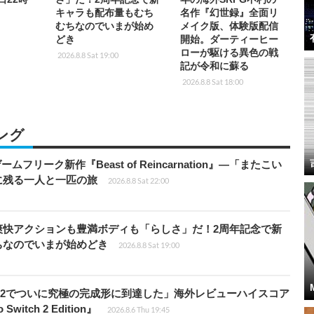
キャラも配布量もむち
名作『幻世録』全面リ
むちなのでいまが始め
メイク版、体験版配信
どき
開始。ダーティーヒー
ローが駆ける異色の戦
2026.8.8 Sat 19:00
記が令和に蘇る
2026.8.8 Sat 18:00
ング
ームフリーク新作『Beast of Reincarnation』―「またこい
に残る一人と一匹の旅
2026.8.8 Sat 22:00
爽快アクションも豊満ボディも「らしさ」だ！2周年記念で新
ちなのでいまが始めどき
2026.8.8 Sat 19:00
チ2でついに究極の完成形に到達した」海外レビューハイスコア
witch 2 Edition』
2026.8.6 Thu 19:45