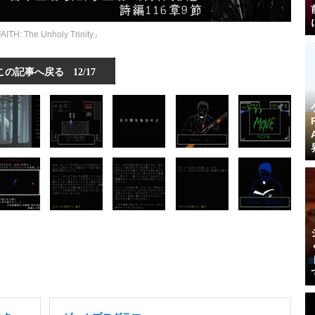
AITH: The Unholy Trinity』
この記事へ戻る
12/17