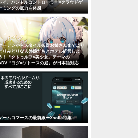
レイ。ハンドルコントローラー×クラウドゲ
ーミングの底力を体感
クーデレからスタイル抜群お姉さんまでより
どりみどりな人外娘たちとホテル経営しよ
う！「クトゥルフ×美少女」テーマの
ADV『ヨグ=ソトースの庭』が日本語対応
ゲームコマースの最前線ーXsolla特集