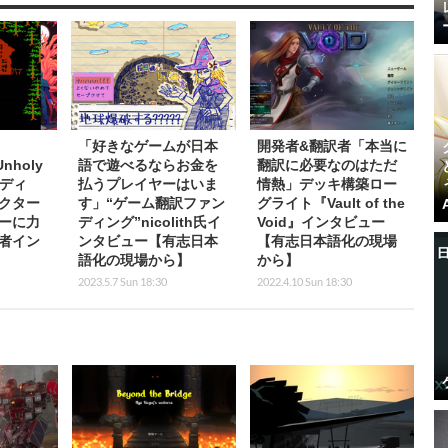
「好きなゲームが日本
開発者&翻訳者「本当に
Unholy
語で遊べるならお金を
翻訳に必要なのはただ
ーディ
払うプレイヤーはいま
情熱」デッキ構築ロー
クター
す」“ゲーム翻訳ファン
グライト『Vault of the
ーに力
ディング”nicolith氏イ
Void』インタビュー
者イン
ンタビュー【有志日本
【有志日本語化の現場
語化の現場から】
から】
2023.5.7 Sun 18:30
2022.4.10 Sun 18:30