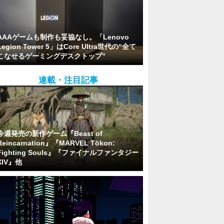
AAAゲームも制作も妥協なし。「Lenovo
Legion Tower 5」はCore Ultra世代の“全て
こなせるゲーミングデスクトップ”
連載・注目記事
今週発売の新作ゲーム『Beast of
Reincarnation』『MARVEL Tōkon:
Fighting Souls』『ファイナルファンタジー
XIV』他