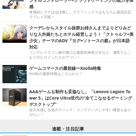
ンドルコントローラー×クラウドゲーミングの底力を体
感
体感的にラグはほぼ無し。グラフィックスはもちろん最高設定
でプレイ可能！
クーデレからスタイル抜群お姉さんまでよりどりみど
りな人外娘たちとホテル経営しよう！「クトゥルフ×美
少女」テーマのADV『ヨグ=ソトースの庭』が日本語
対応
ツンデレドラゴン娘や無口な複眼死神美少女など、属性てんこ
もりのヒロインたちがアツい！
ゲームコマースの最前線ーXsolla特集
Xsollaの最新情報はこちらから！
AAAゲームも制作も妥協なし。「Lenovo Legion To
wer 5」はCore Ultra世代の“全てこなせるゲーミング
デスクトップ”
迫力を感じる強力スペック。メンテナンスしやすい構造もあり
がたい！
連載・注目記事