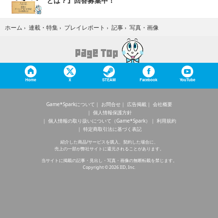
とは？』回答募集中！
写真・画像
ホーム
›
連載・特集
›
プレイレポート
›
記事
›
Home
X
STEAM
Facebook
YouTube
Game*Sparkについて
お問合せ
広告掲載
会社概要
個人情報保護方針
個人情報の取り扱いについて（Game*Spark）
利用規約
特定商取引法に基づく表記
紹介した商品/サービスを購入、契約した場合に、
売上の一部が弊社サイトに還元されることがあります。
当サイトに掲載の記事・見出し・写真・画像の無断転載を禁じます。
Copyright © 2026 IID, Inc.