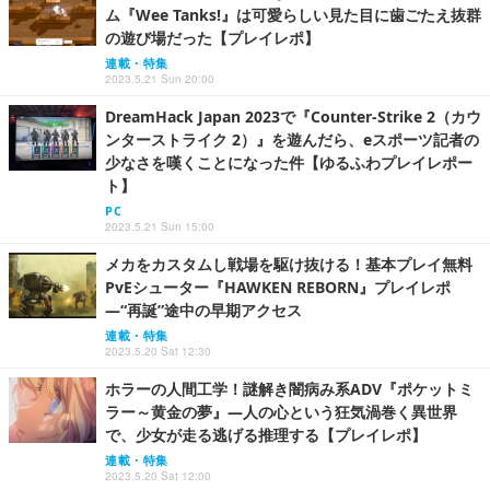
ム『Wee Tanks!』は可愛らしい見た目に歯ごたえ抜群
の遊び場だった【プレイレポ】
連載・特集
2023.5.21 Sun 20:00
DreamHack Japan 2023で『Counter-Strike 2（カウ
ンターストライク 2）』を遊んだら、eスポーツ記者の
少なさを嘆くことになった件【ゆるふわプレイレポー
ト】
PC
2023.5.21 Sun 15:00
メカをカスタムし戦場を駆け抜ける！基本プレイ無料
PvEシューター『HAWKEN REBORN』プレイレポ
―“再誕”途中の早期アクセス
連載・特集
2023.5.20 Sat 12:30
ホラーの人間工学！謎解き闇病み系ADV『ポケットミ
ラー～黄金の夢』―人の心という狂気渦巻く異世界
で、少女が走る逃げる推理する【プレイレポ】
連載・特集
2023.5.20 Sat 12:00