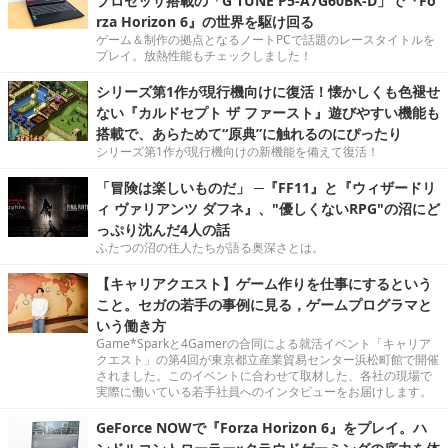
プロセッサ搭載の「G TUNE P5-A7G60BK-D」で『Fo
rza Horizon 6』の世界を駆け回る
ゲーム＆制作の拠点となるノートPCで話題のレースタイトルを
プレイ。放熱性能もチェックしました！
シリーズ第1作が現行機向けに復活！懐かしくも色褪せ
ない『カルドセプト ザ ファースト』遊びやすい機能も
搭載で、あらためて“原典”に触れるのにぴったり
シリーズ第1作が現行機向けの新機能を備えて復活！
「冒険は楽しいものだ」 ─『FF11』と『ウィザードリ
ィ ヴァリアンツ ダフネ』、"優しくないRPG"の沼にど
っぷり沈んだ4人の話
ふたつの沼の住人たちが語る奥深さとは。
【キャリアクエスト】ゲーム作りを仕事にするという
こと。セガの若手の事例に見る，ゲームプログラマと
いう働き方
Game*Sparkと4Gamerの合同による就活イベント「キャリア
クエスト」の第4回が東京都立産業貿易センター浜松町館で開催
されました。このイベントに合わせて取材した、各社の現場で
実際に働いている若手社員へのインタビューをお届けします。
GeForce NOWで『Forza Horizon 6』をプレイ。ハ