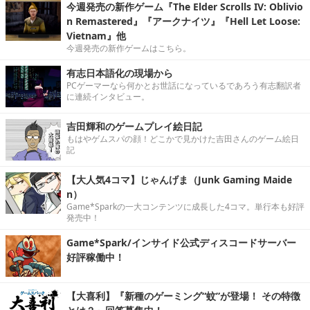
今週発売の新作ゲーム『The Elder Scrolls IV: Oblivio
n Remastered』『アークナイツ』『Hell Let Loose:
Vietnam』他
今週発売の新作ゲームはこちら。
有志日本語化の現場から
PCゲーマーなら何かとお世話になっているであろう有志翻訳者
に連続インタビュー。
吉田輝和のゲームプレイ絵日記
もはやゲムスパの顔！どこかで見かけた吉田さんのゲーム絵日
記
【大人気4コマ】じゃんげま（Junk Gaming Maide
n）
Game*Sparkの一大コンテンツに成長した4コマ。単行本も好評
発売中！
Game*Spark/インサイド公式ディスコードサーバー
好評稼働中！
【大喜利】『新種のゲーミング“蚊”が登場！ その特徴