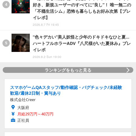
好き、新規ユーザーのすべてに“良し”！ 唯一無二の
「不穏生活シム」恐怖も暮らしもお好み次第【プレ
イレポ】
2026.8.7 Fri 19:45
“色々デカい”美人妖怪と少年のドキドキなひと夏…
ハートフルホラーADV『八尺様がいた夏休み』プレ
イレポ
2026.8.2 Sun 19:00
ランキングをもっと見る
スマホゲームQAスタッフ/動作確認・バグチェック/未経験
歓迎/週休2日制・賞与あり
株式会社Creer
大阪府
月給29万円～40万円
正社員