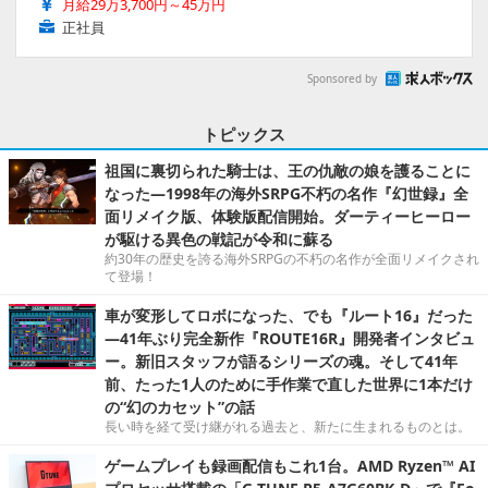
月給29万3,700円～45万円
正社員
Sponsored by
トピックス
祖国に裏切られた騎士は、王の仇敵の娘を護ることに
なった―1998年の海外SRPG不朽の名作『幻世録』全
面リメイク版、体験版配信開始。ダーティーヒーロー
が駆ける異色の戦記が令和に蘇る
約30年の歴史を誇る海外SRPGの不朽の名作が全面リメイクされ
て登場！
車が変形してロボになった、でも『ルート16』だった
―41年ぶり完全新作『ROUTE16R』開発者インタビュ
ー。新旧スタッフが語るシリーズの魂。そして41年
前、たった1人のために手作業で直した世界に1本だけ
の“幻のカセット”の話
長い時を経て受け継がれる過去と、新たに生まれるものとは。
ゲームプレイも録画配信もこれ1台。AMD Ryzen™ AI