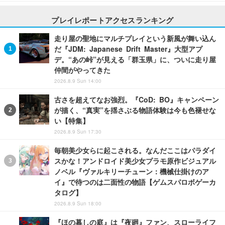
プレイレポートアクセスランキング
走り屋の聖地にマルチプレイという新風が舞い込ん
だ『JDM: Japanese Drift Master』大型アプ
デ。“あの峠”が見える「群玉県」に、ついに走り屋
仲間がやってきた
2026.8.9 Sun 14:00
古さを超えてなお強烈。『CoD: BO』キャンペーン
が描く、“真実”を揺さぶる物語体験は今も色褪せな
い【特集】
2026.8.9 Sun 17:30
毎朝美少女らに起こされる。なんだここはパラダイ
スかな！アンドロイド美少女プラモ原作ビジュアル
ノベル『ヴァルキリーチューン：機械仕掛けのア
イ』で待つのは二面性の物語【ゲムスパロボゲーカ
タログ】
2026.8.9 Sun 18:00
『ほの暮しの庭』は『夜廻』ファン、スローライフ