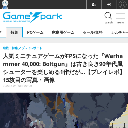
search
menu
グ
特集
PCゲーム
家庭用ゲーム
セール/無料
カルチャ
連載・特集
プレイレポート
人気ミニチュアゲームがFPSになった『Warha
mmer 40,000: Boltgun』は古き良き90年代風
シューターを楽しめる1作だが…【プレイレポ】
15枚目の写真・画像
2023.5.24 Wed 22:00