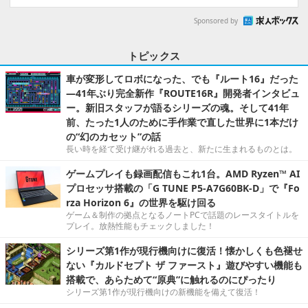
Sponsored by
トピックス
車が変形してロボになった、でも『ルート16』だった
―41年ぶり完全新作『ROUTE16R』開発者インタビュ
ー。新旧スタッフが語るシリーズの魂。そして41年
前、たった1人のために手作業で直した世界に1本だけ
の“幻のカセット”の話
長い時を経て受け継がれる過去と、新たに生まれるものとは。
ゲームプレイも録画配信もこれ1台。AMD Ryzen™ AI
プロセッサ搭載の「G TUNE P5-A7G60BK-D」で『Fo
rza Horizon 6』の世界を駆け回る
ゲーム＆制作の拠点となるノートPCで話題のレースタイトルを
プレイ。放熱性能もチェックしました！
シリーズ第1作が現行機向けに復活！懐かしくも色褪せ
ない『カルドセプト ザ ファースト』遊びやすい機能も
搭載で、あらためて“原典”に触れるのにぴったり
シリーズ第1作が現行機向けの新機能を備えて復活！