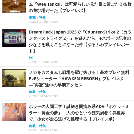
ム『Wee Tanks!』は可愛らしい見た目に歯ごたえ抜群
の遊び場だった【プレイレポ】
連載・特集
2023.5.21 Sun 20:00
DreamHack Japan 2023で『Counter-Strike 2（カウ
ンターストライク 2）』を遊んだら、eスポーツ記者の
少なさを嘆くことになった件【ゆるふわプレイレポー
ト】
PC
2023.5.21 Sun 15:00
メカをカスタムし戦場を駆け抜ける！基本プレイ無料
PvEシューター『HAWKEN REBORN』プレイレポ
―“再誕”途中の早期アクセス
連載・特集
2023.5.20 Sat 12:30
ホラーの人間工学！謎解き闇病み系ADV『ポケットミ
ラー～黄金の夢』―人の心という狂気渦巻く異世界
で、少女が走る逃げる推理する【プレイレポ】
連載・特集
2023.5.20 Sat 12:00