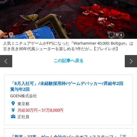
人気ミニチュアゲームがFPSになった『Warhammer 40,000: Boltgun』は
古き良き90年代風シューターを楽しめる1作だが…【プレイレポ】
この記事へ戻る
「8月入社可」/未経験採用枠/ゲームデバッカー/昇給年2回
賞与年2回
GOEN株式会社
東京都
月給30万円～51万8,000円
正社員
「新卒・27卒」ゲーム会社のバックオフィススタッフ・「正