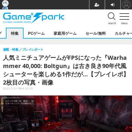
search
menu
グ
特集
PCゲーム
家庭用ゲーム
セール/無料
カルチャ
連載・特集
プレイレポート
人気ミニチュアゲームがFPSになった『Warha
mmer 40,000: Boltgun』は古き良き90年代風
シューターを楽しめる1作だが…【プレイレポ】
2枚目の写真・画像
2023.5.24 Wed 22:00