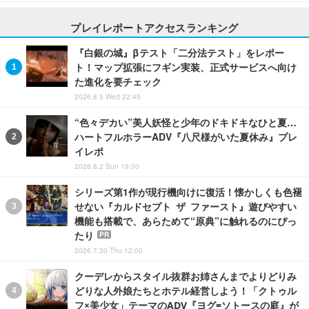
プレイレポートアクセスランキング
『白銀の城』βテスト「二分法テスト」をレポー
ト！マップ拡張にフギン実装、正式サービスへ向け
た進化を要チェック
2026.8.5 Wed 22:45
“色々デカい”美人妖怪と少年のドキドキなひと夏…
ハートフルホラーADV『八尺様がいた夏休み』プレ
イレポ
2026.8.2 Sun 19:00
シリーズ第1作が現行機向けに復活！懐かしくも色褪
せない『カルドセプト ザ ファースト』遊びやすい
機能も搭載で、あらためて“原典”に触れるのにぴっ
たり
PR
2026.7.30 Thu 12:00
クーデレからスタイル抜群お姉さんまでよりどりみ
どりな人外娘たちとホテル経営しよう！「クトゥル
フ×美少女」テーマのADV『ヨグ=ソトースの庭』が