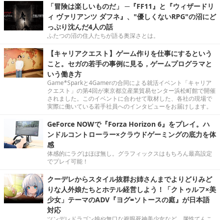
「冒険は楽しいものだ」 ─『FF11』と『ウィザードリ
ィ ヴァリアンツ ダフネ』、"優しくないRPG"の沼にど
っぷり沈んだ4人の話
ふたつの沼の住人たちが語る奥深さとは。
【キャリアクエスト】ゲーム作りを仕事にするという
こと。セガの若手の事例に見る，ゲームプログラマと
いう働き方
Game*Sparkと4Gamerの合同による就活イベント「キャリア
クエスト」の第4回が東京都立産業貿易センター浜松町館で開催
されました。このイベントに合わせて取材した、各社の現場で
実際に働いている若手社員へのインタビューをお届けします。
GeForce NOWで『Forza Horizon 6』をプレイ。ハ
ンドルコントローラー×クラウドゲーミングの底力を体
感
体感的にラグはほぼ無し。グラフィックスはもちろん最高設定
でプレイ可能！
クーデレからスタイル抜群お姉さんまでよりどりみど
りな人外娘たちとホテル経営しよう！「クトゥルフ×美
少女」テーマのADV『ヨグ=ソトースの庭』が日本語
対応
ツンデレドラゴン娘や無口な複眼死神美少女など、属性てんこ