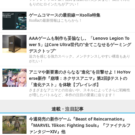
もりのヒロインたちがアツい！
ゲームコマースの最前線ーXsolla特集
Xsollaの最新情報はこちらから！
AAAゲームも制作も妥協なし。「Lenovo Legion To
wer 5」はCore Ultra世代の“全てこなせるゲーミング
デスクトップ”
迫力を感じる強力スペック。メンテナンスしやすい構造もあり
がたい！
アニマや新要素のさらなる“進化”を目撃せよ！HoYov
erse新作『崩壊：ネクサスアニマ』第2回βテストの
「進化テスト」を体験【プレイレポ】
さまざまなアニマとの出会いや、スキルによってさらに戦略性
が増したバトルなど、本作の注目の要素に迫ります！
連載・注目記事
今週発売の新作ゲーム『Beast of Reincarnation』
『MARVEL Tōkon: Fighting Souls』『ファイナルフ
ァンタジーXIV』他