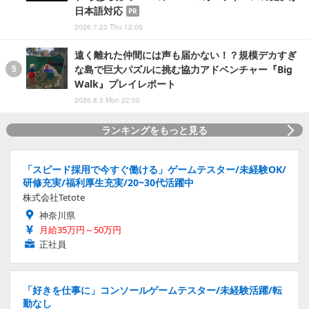
日本語対応
PR
2026.7.23 Thu 12:05
遠く離れた仲間には声も届かない！？規模デカすぎ
な島で巨大パズルに挑む協力アドベンチャー『Big
Walk』プレイレポート
2026.8.3 Mon 22:00
ランキングをもっと見る
「スピード採用で今すぐ働ける」ゲームテスター/未経験OK/
研修充実/福利厚生充実/20~30代活躍中
株式会社Tetote
神奈川県
月給35万円～50万円
正社員
「好きを仕事に」コンソールゲームテスター/未経験活躍/転
勤なし