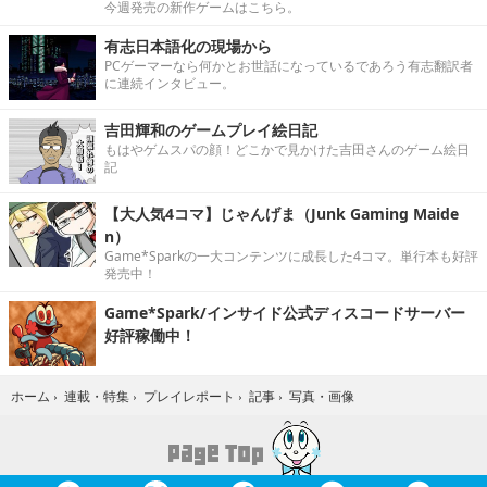
今週発売の新作ゲームはこちら。
有志日本語化の現場から
PCゲーマーなら何かとお世話になっているであろう有志翻訳者
に連続インタビュー。
吉田輝和のゲームプレイ絵日記
もはやゲムスパの顔！どこかで見かけた吉田さんのゲーム絵日
記
【大人気4コマ】じゃんげま（Junk Gaming Maide
n）
Game*Sparkの一大コンテンツに成長した4コマ。単行本も好評
発売中！
Game*Spark/インサイド公式ディスコードサーバー
好評稼働中！
写真・画像
ホーム
›
連載・特集
›
プレイレポート
›
記事
›