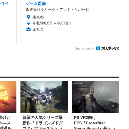
ーサイ
ゲーム監修
株式会社クリーク・アンド・リバー社
東京都
年収500万円～900万円
正社員
Sponsored by
掛けた
待望の人気シリーズ最
PS VR2向け
新作―ス
新作『ドラゴンズドグ
FPS『Crossfire:
砂漠を
マ 2』ファーストトレ
Sierra Squad』新トレ