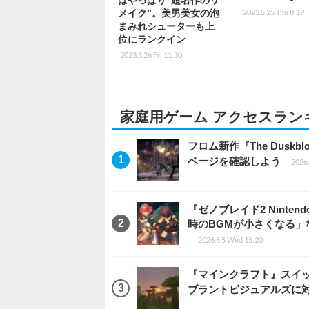
メイク”。美男美女の泡
2023.5.25 Thu 8:19
まみれシューターも上
位にランクイン
2023.5.26 Fri 11:30
家庭用ゲーム アクセスラン
フロム新作『The Dus
ページを確認しよう
2026.
『ゼノブレイド2 Ninten
時のBGMが小さくなる
2026.8.5 Wed 15:20
『マインクラフト』スイッ
ブラントビジュアルズに