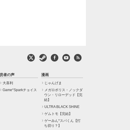
読者の声
漫画
大喜利
じゃんげま
Game*Sparkチョイス
メガロポリス・ノックダ
ウン・リローデッド【完
結】
ULTRA BLACK SHINE
ゲムトモ【完結】
ゲーみん*スパくん【打
ち切り？】