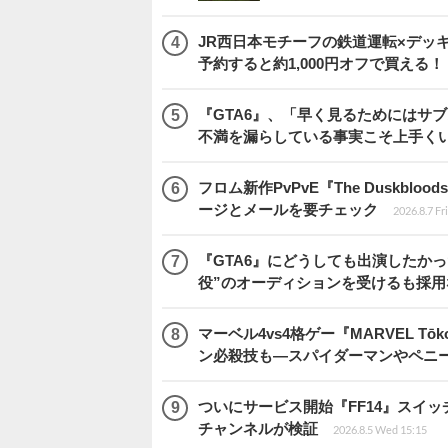
JR西日本モチーフの鉄道運転×デッ
予約すると約1,000円オフで買える！
『GTA6』、「早く見るためにはサブ
不満を漏らしている事実こそ上手く
フロム新作PvPvE『The Duskb
ージとメールを要チェック
2026.8.7 Fr
『GTA6』にどうしても出演したかっ
役”のオーディションを受けるも採用
マーベル4vs4格ゲー『MARVEL 
ン必殺技も―スパイダーマンやペニ
ついにサービス開始『FF14』スイッ
チャンネルが検証
2026.8.5 Wed 15:15