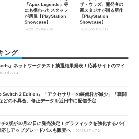
『Apex Legends』等
ザ・ウッズ』開発者の
にも携わったスタッフ
新スタジオが贈る新作
が所属【PlayStation
【PlayStation
Showcase】
Showcase】
2023.5.25 Thu 7:28
2023.5.25 Thu 7:12
キング
kbloods』ネットワークテスト抽選結果発表！応募サイトのマイ
8.7 Fri 22:04
do Switch 2 Edition』「アクセサリーの装備枠が減少」「戦闘
」などの不具合。修正データを近日中に配信予定
チ2版が10月27日に発売決定！グラフィックを強化するバイ
対応しアップグレードパスも販売へ
2026.8.6 Thu 7:24