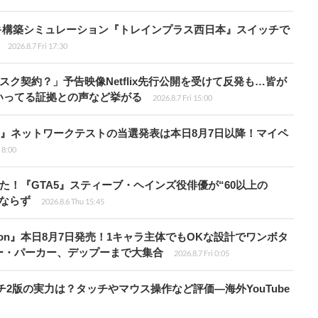
キ構築シミュレーション『トレインプラス西日本』スイッチで
2026.8.7 Fri 17:30
スク契約？」予告映像Netflix先行公開を受けて反発も…皆が
いってる証拠との声など挙がる
2026.8.7 Fri 15:00
loods』ネットワークテストの当選発表は本日8月7日以降！マイペ
i 8:00
た！『GTA5』スティーブ・ヘインズ役俳優が“60以上の
ならず
2026.8.6 Thu 15:45
Tōkon』本日8月7日発売！1キャラ主体でもOKな設計でワンボタ
ー・パーカー、デップーまで大集合
2026.8.7 Fri 0:05
チ2版の実力は？タッチやマウス操作など評価―海外YouTube