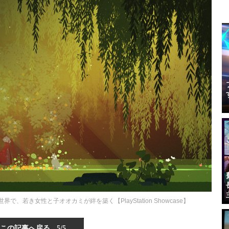
で、若き女性と子オオカミが絆を築く【PlayStation Showcase】
この記事へ戻る
5/5