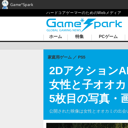
Game*Spark
ハードコアゲーマーのためのWebメディア
ホーム
特集
PCゲーム
家庭用ゲーム
PS5
2DアクションA
女性と子オオカミが
5枚目の写真・
公開された映像は女性とオオカミの出会