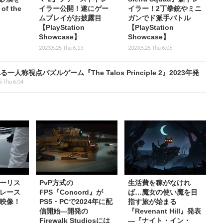
f the
イラー公開！遂にゲー
イラー！2丁拳銃やミニ
ムプレイがお披露目
ガンでド派手バトル
【PlayStation
【PlayStation
Showcase】
Showcase】
2023.5.25 Thu 6:13
2023.5.25 Thu 6:06
点パズルゲーム『The Talos Principle 2』2023年発
5 Thu 6:04
ーリス
PvP方式の
生活費を稼がなけれ
レース
FPS『Concord』が
ば…魔女の使い魔を目
映像！
PS5・PCで2024年に配
指す旅が始まる
信開始―開発の
『Revenant Hill』発表
Firewalk Studiosには
―『ナイト・イン・