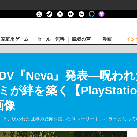
家庭用ゲーム
セール・無料
読者の声
漫画
イン
DV『Neva』発表―呪わ
絆を築く【PlayStation
画像
いと、呪われた世界の恐怖を描いたストーリートレイラーとなって