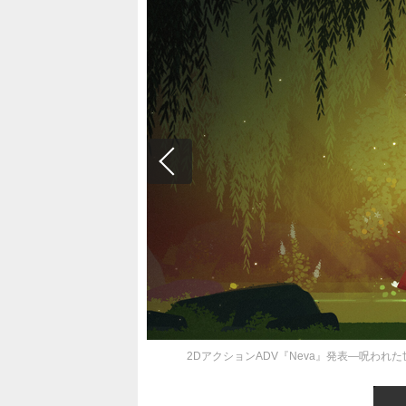
2DアクションADV『Neva』発表―呪われた世界