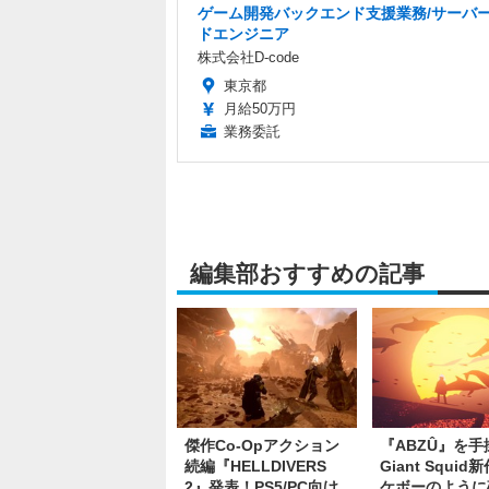
ゲーム開発バックエンド支援業務/サーバ
ドエンジニア
株式会社D-code
東京都
月給50万円
業務委託
編集部おすすめの記事
傑作Co-Opアクション
『ABZÛ』を手
続編『HELLDIVERS
Giant Squid
2』発表！PS5/PC向け
ケボーのように