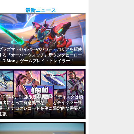
最新ニュース
プラズマ・セイバーやパワー・バリアを駆使
する『オーバーウォッチ』新タンクヒーロー
「D.Mon」ゲームプレイ・トレイラー！
『GTA 6』DL版限定を擁護？「ディスクは消
費者にとって有意義でない」とテイクツー社
長―アナログレコードを例に限定的な需要と
主張