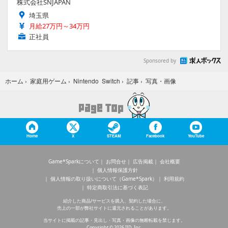
株式会社SNJAPAN
埼玉県
月給27万円～34万円
正社員
Sponsored by
写真・画像
ホーム
›
家庭用ゲーム
›
Nintendo Switch
›
記事
›
Home
X
STEAM
Facebook
YouTube
Game*Sparkについて
お問合せ
広告掲載
会社概要
個人情報保護方針
個人情報の取り扱いについて（Game*Spark）
利用規約
特定商取引法に基づく表記
紹介した商品/サービスを購入、契約した場合に、
売上の一部が弊社サイトに還元されることがあります。
当サイトに掲載の記事・見出し・写真・画像の無断転載を禁じます。
Copyright © 2026 IID, Inc.