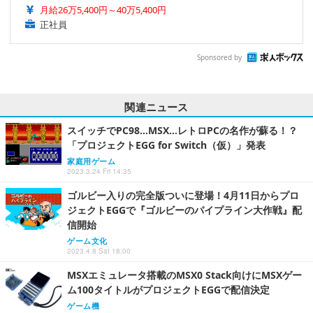
月給26万5,400円～40万5,400円
正社員
Sponsored by
関連ニュース
スイッチでPC98…MSX…レトロPCの名作が蘇る！？
「プロジェクトEGG for Switch（仮）」発表
家庭用ゲーム
2023.3.24 Fri 14:35
ゴルビー入りの完全版ついに登場！4月11日からプロ
ジェクトEGGで『ゴルビーのパイプライン大作戦』配
信開始
ゲーム文化
2023.4.8 Sat 18:00
MSXエミュレータ搭載のMSX0 Stack向けにMSXゲー
ム100タイトルがプロジェクトEGGで配信決定
ゲーム機