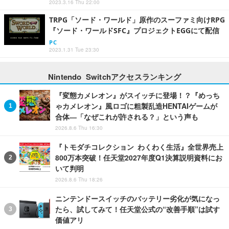
2023.3.16 Thu 22:00
TRPG「ソード・ワールド」原作のスーファミ向けRPG
『ソード・ワールドSFC』プロジェクトEGGにて配信
PC
2023.1.31 Tue 23:30
Nintendo Switchアクセスランキング
『変態カメレオン』がスイッチに登場！？『めっち
ゃカメレオン』風ロゴに粗製乱造HENTAIゲームが
合体―「なぜこれが許される？」という声も
2026.8.6 Thu 16:30
『トモダチコレクション わくわく生活』全世界売上
800万本突破！任天堂2027年度Q1決算説明資料にお
いて判明
2026.8.6 Thu 18:26
ニンテンドースイッチのバッテリー劣化が気になっ
たら、試してみて！任天堂公式の“改善手順”は試す
価値アリ