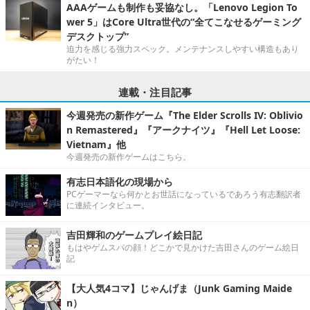
AAAゲームも制作も妥協なし。「Lenovo Legion To
wer 5」はCore Ultra世代の“全てこなせるゲーミング
デスクトップ”
迫力を感じる強力スペック。メンテナンスしやすい構造もあり
がたい！
連載・注目記事
今週発売の新作ゲーム『The Elder Scrolls IV: Oblivio
n Remastered』『アークナイツ』『Hell Let Loose:
Vietnam』他
今週発売の新作ゲームはこちら。
有志日本語化の現場から
PCゲーマーなら何かとお世話になっているであろう有志翻訳者
に連続インタビュー。
吉田輝和のゲームプレイ絵日記
もはやゲムスパの顔！どこかで見かけた吉田さんのゲーム絵日
記
【大人気4コマ】じゃんげま（Junk Gaming Maide
n）