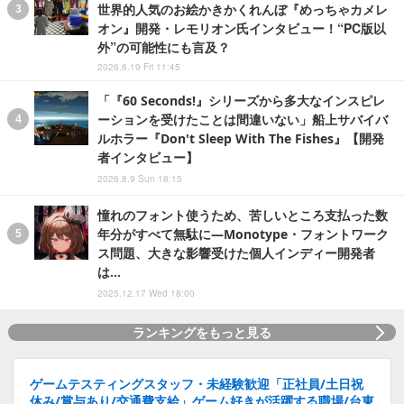
世界的人気のお絵かきかくれんぼ『めっちゃカメレ
オン』開発・レモリオン氏インタビュー！“PC版以
外”の可能性にも言及？
2026.6.19 Fri 11:45
「『60 Seconds!』シリーズから多大なインスピレ
ーションを受けたことは間違いない」船上サバイバ
ルホラー『Don't Sleep With The Fishes』【開発
者インタビュー】
2026.8.9 Sun 18:15
憧れのフォント使うため、苦しいところ支払った数
年分がすべて無駄に―Monotype・フォントワーク
ス問題、大きな影響受けた個人インディー開発者
は…
2025.12.17 Wed 18:00
ランキングをもっと見る
ゲームテスティングスタッフ・未経験歓迎「正社員/土日祝
休み/賞与あり/交通費支給」ゲーム好きが活躍する職場/台東