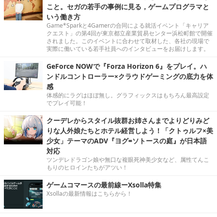
こと。セガの若手の事例に見る，ゲームプログラマと
いう働き方
Game*Sparkと4Gamerの合同による就活イベント「キャリア
クエスト」の第4回が東京都立産業貿易センター浜松町館で開催
されました。このイベントに合わせて取材した、各社の現場で
実際に働いている若手社員へのインタビューをお届けします。
GeForce NOWで『Forza Horizon 6』をプレイ。ハ
ンドルコントローラー×クラウドゲーミングの底力を体
感
体感的にラグはほぼ無し。グラフィックスはもちろん最高設定
でプレイ可能！
クーデレからスタイル抜群お姉さんまでよりどりみど
りな人外娘たちとホテル経営しよう！「クトゥルフ×美
少女」テーマのADV『ヨグ=ソトースの庭』が日本語
対応
ツンデレドラゴン娘や無口な複眼死神美少女など、属性てんこ
もりのヒロインたちがアツい！
ゲームコマースの最前線ーXsolla特集
Xsollaの最新情報はこちらから！