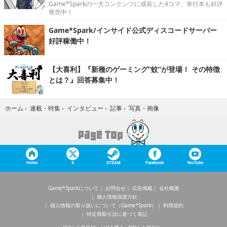
Game*Sparkの一大コンテンツに成長した4コマ。単行本も好評
発売中！
Game*Spark/インサイド公式ディスコードサーバー
好評稼働中！
【大喜利】『新種のゲーミング“蚊”が登場！ その特徴
とは？』回答募集中！
写真・画像
ホーム
›
連載・特集
›
インタビュー
›
記事
›
Home
X
STEAM
Facebook
YouTube
Game*Sparkについて
お問合せ
広告掲載
会社概要
個人情報保護方針
個人情報の取り扱いについて（Game*Spark）
利用規約
特定商取引法に基づく表記