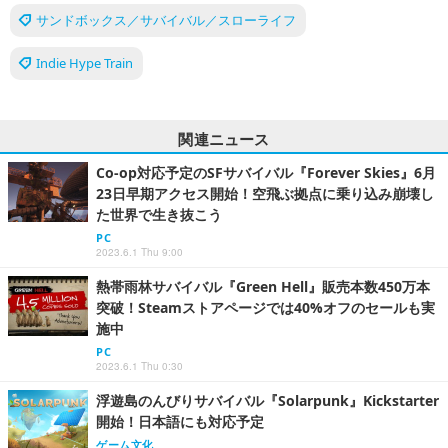
サンドボックス／サバイバル／スローライフ
Indie Hype Train
関連ニュース
Co-op対応予定のSFサバイバル『Forever Skies』6月
23日早期アクセス開始！空飛ぶ拠点に乗り込み崩壊し
た世界で生き抜こう
PC
2023.6.1 Thu 9:00
熱帯雨林サバイバル『Green Hell』販売本数450万本
突破！Steamストアページでは40%オフのセールも実
施中
PC
2023.6.1 Thu 0:30
浮遊島のんびりサバイバル『Solarpunk』Kickstarter
開始！日本語にも対応予定
ゲーム文化