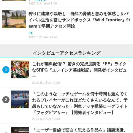
2023.5.31 Wed 8:00
狩りに建築や栽培も―自然の脅威と恵みを体感しサバ
イバル生活を営むサンドボックス『Wild Frontier』St
eamで早期アクセス開始
PC
2023.5.23 Tue 12:45
インタビューアクセスランキング
これが無料配信!? 驚きの完成度誇る『FE』ライク
なSRPG『ユレイシア英雄戦記』開発者インタビュ
ー
2026.8.9 Sun 13:00
「このようなニッチなゲームを何十時間も遊んでく
れるプレイヤーがこれほどたくさんいるなんて、予
想もしていなかった」列車デッキ構築ローグライト
『フォグピアサー』【開発者インタビュー】
2026.8.9 Sun 18:30
「ユーザー目線で面白く思える作品を」話題沸騰、