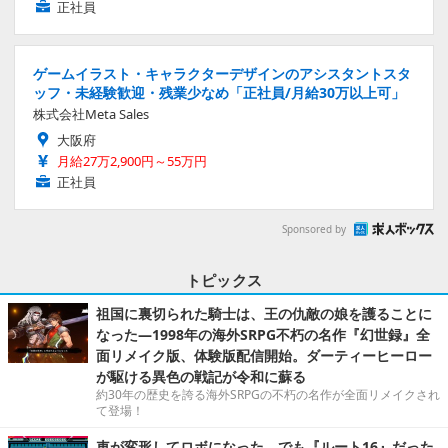
正社員
ゲームイラスト・キャラクターデザインのアシスタントスタ
ッフ・未経験歓迎・残業少なめ「正社員/月給30万以上可」
株式会社Meta Sales
大阪府
月給27万2,900円～55万円
正社員
Sponsored by
トピックス
祖国に裏切られた騎士は、王の仇敵の娘を護ることに
なった―1998年の海外SRPG不朽の名作『幻世録』全
面リメイク版、体験版配信開始。ダーティーヒーロー
が駆ける異色の戦記が令和に蘇る
約30年の歴史を誇る海外SRPGの不朽の名作が全面リメイクされ
て登場！
車が変形してロボになった、でも『ルート16』だった