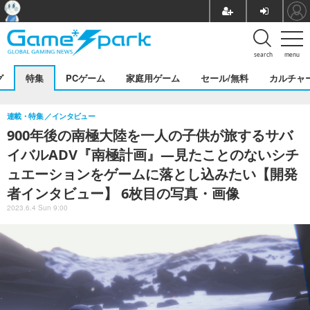
search
menu
グ
特集
PCゲーム
家庭用ゲーム
セール/無料
カルチャ
連載・特集
インタビュー
900年後の南極大陸を一人の子供が旅するサバ
イバルADV『南極計画』―見たことのないシチ
ュエーションをゲームに落とし込みたい【開発
者インタビュー】 6枚目の写真・画像
2023.6.4 Sun 9:00