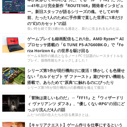
―41年ぶり完全新作『ROUTE16R』開発者インタビュ
ー。新旧スタッフが語るシリーズの魂。そして41年
前、たった1人のために手作業で直した世界に1本だけ
の“幻のカセット”の話
長い時を経て受け継がれる過去と、新たに生まれるものとは。
ゲームプレイも録画配信もこれ1台。AMD Ryzen™ AI
プロセッサ搭載の「G TUNE P5-A7G60BK-D」で『Fo
rza Horizon 6』の世界を駆け回る
ゲーム＆制作の拠点となるノートPCで話題のレースタイトルを
プレイ。放熱性能もチェックしました！
シリーズ第1作が現行機向けに復活！懐かしくも色褪せ
ない『カルドセプト ザ ファースト』遊びやすい機能も
搭載で、あらためて“原典”に触れるのにぴったり
シリーズ第1作が現行機向けの新機能を備えて復活！
「冒険は楽しいものだ」 ─『FF11』と『ウィザードリ
ィ ヴァリアンツ ダフネ』、"優しくないRPG"の沼にど
っぷり沈んだ4人の話
ふたつの沼の住人たちが語る奥深さとは。
【キャリアクエスト】ゲーム作りを仕事にするという