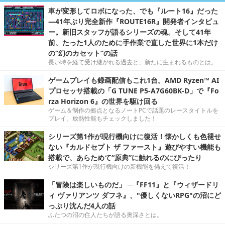
車が変形してロボになった、でも『ルート16』だった
―41年ぶり完全新作『ROUTE16R』開発者インタビュ
ー。新旧スタッフが語るシリーズの魂。そして41年
前、たった1人のために手作業で直した世界に1本だけ
の“幻のカセット”の話
長い時を経て受け継がれる過去と、新たに生まれるものとは。
ゲームプレイも録画配信もこれ1台。AMD Ryzen™ AI
プロセッサ搭載の「G TUNE P5-A7G60BK-D」で『Fo
rza Horizon 6』の世界を駆け回る
ゲーム＆制作の拠点となるノートPCで話題のレースタイトルを
プレイ。放熱性能もチェックしました！
シリーズ第1作が現行機向けに復活！懐かしくも色褪せ
ない『カルドセプト ザ ファースト』遊びやすい機能も
搭載で、あらためて“原典”に触れるのにぴったり
シリーズ第1作が現行機向けの新機能を備えて復活！
「冒険は楽しいものだ」 ─『FF11』と『ウィザードリ
ィ ヴァリアンツ ダフネ』、"優しくないRPG"の沼にど
っぷり沈んだ4人の話
ふたつの沼の住人たちが語る奥深さとは。