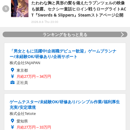
たわわな胸と異形の髪を備えたラプンツェルの映像
も披露。セクシー童話ヒロイン戦うローグライトAC
T『Swords & Slippers』Steamストアページ公開
2026.8.6 Thu 23:00
ランキングをもっと見る
「男女ともに活躍中!企画職デビュー歓迎」ゲームプランナ
ー/未経験OK/研修あり/企画サポート
株式会社SNJAPAN
東京都
月給27万円～34万円
正社員
ゲームテスター/未経験OK/研修あり/シンプル作業/福利厚生
充実/安定環境
株式会社Tetote
愛知県
月給27万円～33万円