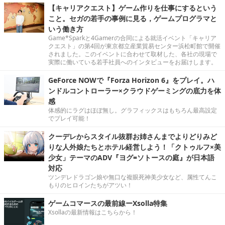
【キャリアクエスト】ゲーム作りを仕事にするという
こと。セガの若手の事例に見る，ゲームプログラマと
いう働き方
Game*Sparkと4Gamerの合同による就活イベント「キャリア
クエスト」の第4回が東京都立産業貿易センター浜松町館で開催
されました。このイベントに合わせて取材した、各社の現場で
実際に働いている若手社員へのインタビューをお届けします。
GeForce NOWで『Forza Horizon 6』をプレイ。ハ
ンドルコントローラー×クラウドゲーミングの底力を体
感
体感的にラグはほぼ無し。グラフィックスはもちろん最高設定
でプレイ可能！
クーデレからスタイル抜群お姉さんまでよりどりみど
りな人外娘たちとホテル経営しよう！「クトゥルフ×美
少女」テーマのADV『ヨグ=ソトースの庭』が日本語
対応
ツンデレドラゴン娘や無口な複眼死神美少女など、属性てんこ
もりのヒロインたちがアツい！
ゲームコマースの最前線ーXsolla特集
Xsollaの最新情報はこちらから！