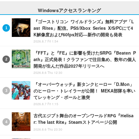
Windowsアクセスランキング
『ゴーストリコン ワイルドランズ』無料アプデ「L
ast Rites」配信。PS5/Xbox Series X/S/PCにて4
K解像度および60fps対応―新作の開発も発表
2026.8.7 Fri 1:54
『FFT』と『FE』に影響を受けたSRPG『Beaten P
ath』正式発表！クラファンで注目集め、数年の個人
開発が生んだ作品2027年リリースへ
2026.8.6 Thu 12:30
『オーバーウォッチ』新タンクヒーロー「D.Mon」
のヒーロー・トレイラーが公開！ MEKA部隊を率い
てレッキング・ボールと激突
2026.8.7 Fri 1:15
古代エジプト舞台のオープンワールドRPG『Helisa
r: The last Rite』Steamストアページ公開
2026.8.6 Thu 23:30