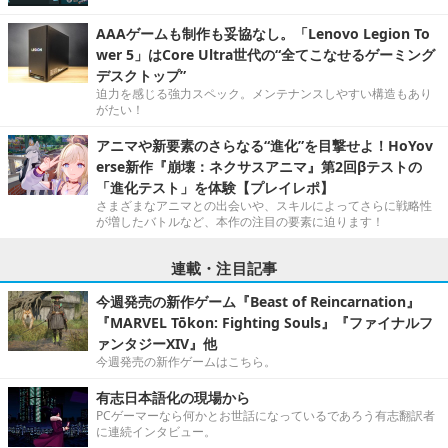
AAAゲームも制作も妥協なし。「Lenovo Legion To
wer 5」はCore Ultra世代の“全てこなせるゲーミング
デスクトップ”
迫力を感じる強力スペック。メンテナンスしやすい構造もあり
がたい！
アニマや新要素のさらなる“進化”を目撃せよ！HoYov
erse新作『崩壊：ネクサスアニマ』第2回βテストの
「進化テスト」を体験【プレイレポ】
さまざまなアニマとの出会いや、スキルによってさらに戦略性
が増したバトルなど、本作の注目の要素に迫ります！
連載・注目記事
今週発売の新作ゲーム『Beast of Reincarnation』
『MARVEL Tōkon: Fighting Souls』『ファイナルフ
ァンタジーXIV』他
今週発売の新作ゲームはこちら。
有志日本語化の現場から
PCゲーマーなら何かとお世話になっているであろう有志翻訳者
に連続インタビュー。