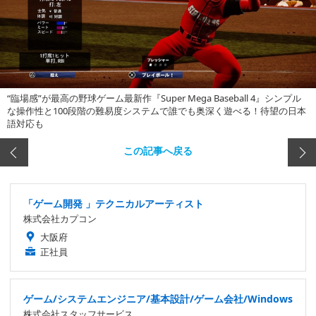
“臨場感”が最高の野球ゲーム最新作『Super Mega Baseball 4』シンプル
な操作性と100段階の難易度システムで誰でも奥深く遊べる！待望の日本
語対応も
この記事へ戻る
「ゲーム開発 」テクニカルアーティスト
株式会社カプコン
大阪府
正社員
ゲーム/システムエンジニア/基本設計/ゲーム会社/Windows
株式会社スタッフサービス