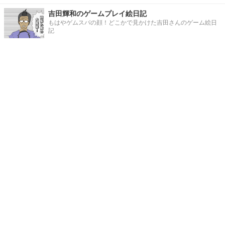
吉田輝和のゲームプレイ絵日記
もはやゲムスパの顔！どこかで見かけた吉田さんのゲーム絵日
記
【大人気4コマ】じゃんげま（Junk Gaming Maide
n）
Game*Sparkの一大コンテンツに成長した4コマ。単行本も好評
発売中！
Game*Spark/インサイド公式ディスコードサーバー
好評稼働中！
写真・画像
ホーム
›
PC
›
Windows
›
記事
›
Home
X
STEAM
Facebook
YouTube
Game*Sparkについて
お問合せ
広告掲載
会社概要
個人情報保護方針