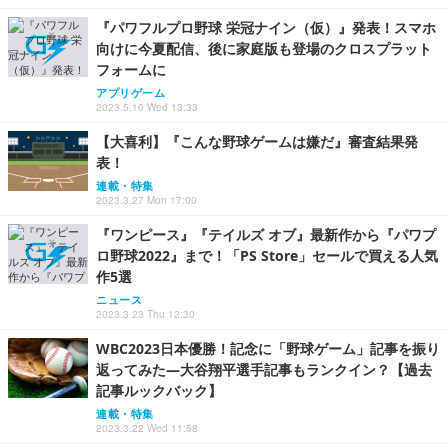
『パワフルプロ野球 栄冠ナイン（仮）』発表！スマホ
向けに今夏配信、後に家庭版も登場のクロスプラット
フォームに
アプリゲーム
2023.5.10 Wed 13:33
【大喜利】『こんな野球ゲームは嫌だ』審査結果発
表！
連載・特集
2023.3.27 Mon 17:00
『ワンピース』『テイルズ オブ』最新作から『パワプ
ロ野球2022』まで！「PS Store」セールで買える人気
作5選
ニュース
2023.3.23 Thu 12:30
WBC2023日本優勝！記念に「野球ゲーム」記事を振り
返ってみた―大谷翔平選手記事もランクイン？【過去
記事ルックバック】
連載・特集
2023.3.22 Wed 11:58