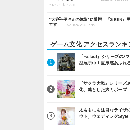
2022.9.1 Thu 17:30
“大谷翔平さんの体型”に驚愕！『SIREN
です」
2021.6.30 Wed 13:45
ゲーム文化 アクセスランキ
『Fallout』シリーズの
型展示中！重厚感あふれ
『サクラ大戦』シリーズ3
化、凛とした抜刀ポーズ
太ももにも注目なライザ
ウト）ウェディングStyl