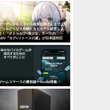
クーデレからスタイル抜群お姉さんまでより
どりみどりな人外娘たちとホテル経営しよ
う！「クトゥルフ×美少女」テーマの
ADV『ヨグ=ソトースの庭』が日本語対応
ゲームコマースの最前線ーXsolla特集