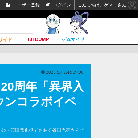
ユーザー登録
ログイン
こんにちは、ゲストさん
サイド
FISTBUMP
ゲムマイド
2023.6.7 Wed 19:00
20周年「異界入
ウンコラボイベ
人公・須田恭也役でもある篠田光亮さんで