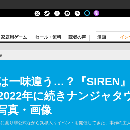
家庭用ゲーム
セール・無料
読者の声
漫画
イン
像
一味違う…？『SIREN』
2022年に続きナンジャタ
の写真・画像
年に渡り非公式ながら異界入りイベントを開催してきた、本作の主