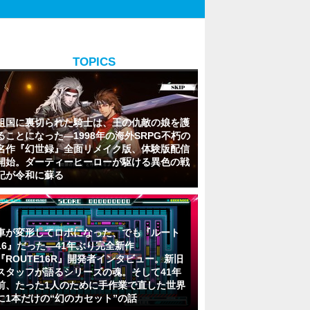
TOPICS
祖国に裏切られた騎士は、王の仇敵の娘を護
ることになった―1998年の海外SRPG不朽の
名作『幻世録』全面リメイク版、体験版配信
開始。ダーティーヒーローが駆ける異色の戦
記が令和に蘇る
車が変形してロボになった、でも『ルート
16』だった―41年ぶり完全新作
『ROUTE16R』開発者インタビュー。新旧
スタッフが語るシリーズの魂。そして41年
前、たった1人のために手作業で直した世界
に1本だけの“幻のカセット”の話