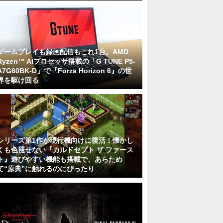
ゲームプレイも録画配信もこれ1台。AMD
Ryzen™ AIプロセッサ搭載の「G TUNE P5-
A7G60BK-D」で『Forza Horizon 6』の世
界を駆け回る
シリーズ第1作が現行機向けに復活！懐かし
くも色褪せない『カルドセプト ザ ファース
ト』遊びやすい機能も搭載で、あらため
て“原典”に触れるのにぴったり