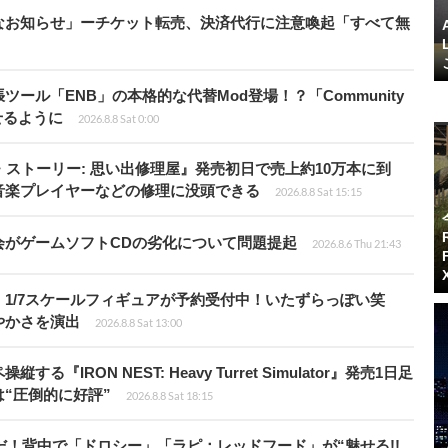
なお知らせ」ーチケット転売、決済代行に注意喚起「すべて無
ール「ENB」の本格的な代替Mod登場！？「Community
せるように
2026.8.8 Sat 0:00
・ストーリー: 思い出修理屋』発売初日で売上約10万本に到
音楽プレイヤーなどの修理に没頭できる
2026.8.8 Sat 15:15
会がゲームソフトCDの劣化について問題提起
2026.8.6 Thu 21:43
1/7スケールフィギュアが予約受付中！いたずらっぽい笑
やかさを演出
2026.8.8 Sat 13:00
RON NEST: Heavy Turret Simulator』発売1日足
は“圧倒的に好評”
2026.8.8 Sat 18:15
だ！背中で「ドロシー」「ラピ：レッドフード」が“魅せる!!