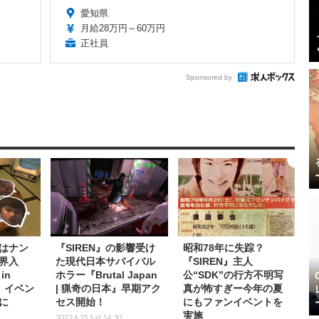
愛知県
月給28万円～60万円
正社員
Sponsored by
年はナン
『SIREN』の影響受け
昭和78年に失踪？
界入
た現代日本サバイバル
『SIREN』主人
in
ホラー『Brutal Japan
公“SDK”の行方不明写
N」イベン
| 猟奇の日本』早期アク
真が怖すぎー今年の夏
に
セス開始！
にもファンイベントを
実施
2022.6.25 Sat 14:30