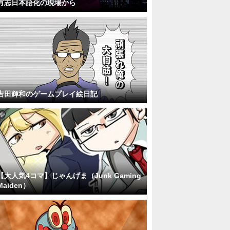
有志日本語化の現場から
吉田輝和のゲームプレイ絵日記
【大人気4コマ】じゃんげま（Junk Gaming
Maiden）