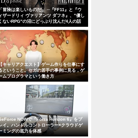
「冒険は楽しいものだ」 ─『FF11』と『ウ
ィザードリィ ヴァリアンツ ダフネ』、"優し
くないRPG"の沼にどっぷり沈んだ4人の話
【キャリアクエスト】ゲーム作りを仕事にす
るということ。セガの若手の事例に見る，ゲ
ームプログラマという働き方
GeForce NOWで『Forza Horizon 6』をプ
レイ。ハンドルコントローラー×クラウドゲ
ーミングの底力を体感