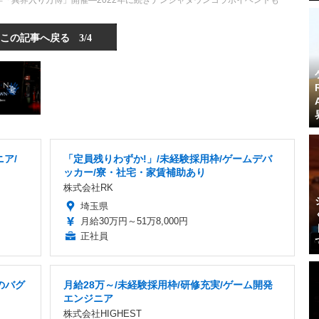
周年「異界入り万博」開催―2022年に続きナンジャタウンコラボイベントも
この記事へ戻る
3/4
ア/
「定員残りわずか!」/未経験採用枠/ゲームデバ
り
ッカー/寮・社宅・家賃補助あり
株式会社RK
埼玉県
月給30万円～51万8,000円
正社員
のバグ
月給28万～/未経験採用枠/研修充実/ゲーム開発
エンジニア
株式会社HIGHEST