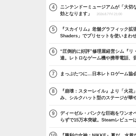
ニンテンドーミュージアムが「大切
効となります」
2026.8.7 Fri 21:00
『スカイリム』老舗グラフィック拡張ツ
Shaders」でプリセットを使いまわ
“圧倒的に好評”修理屋経営シム『リ
達。レトロなゲーム機や携帯電話、
まっぷたつに…日本レトロゲーム協
『崩壊：スターレイル』より「火花」
み、シルクハット型のステージが華
ディーゼル・パンクな巨砲をワンオペ操縦する『I
らずで15万本突破。Steamレビュー
『勝利の女神：NIKKE』夏だ、水着