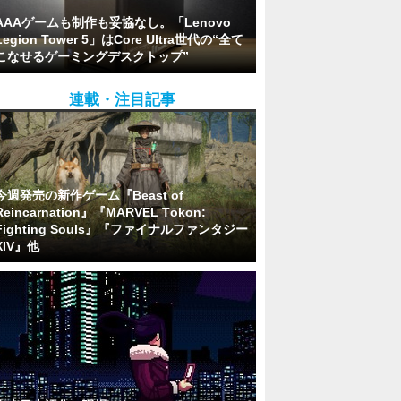
AAAゲームも制作も妥協なし。「Lenovo
Legion Tower 5」はCore Ultra世代の“全て
こなせるゲーミングデスクトップ”
連載・注目記事
今週発売の新作ゲーム『Beast of
Reincarnation』『MARVEL Tōkon:
Fighting Souls』『ファイナルファンタジー
XIV』他