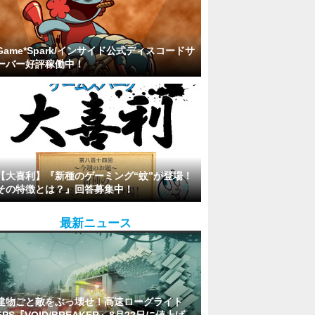
Game*Spark/インサイド公式ディスコードサ
ーバー好評稼働中！
【大喜利】『新種のゲーミング“蚊”が登場！
その特徴とは？』回答募集中！
最新ニュース
建物ごと敵をぶっ壊せ！高速ローグライト