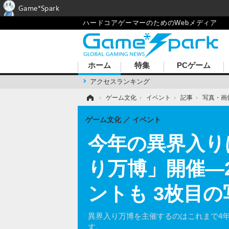
Game*Spark
ハードコアゲーマーのためのWebメディア
ホーム
特集
PCゲーム
アクセスランキング
ホーム
›
ゲーム文化
›
イベント
›
記事
›
写真・画
ゲーム文化
イベント
今年の異界入りは
り万博」開催―
ントも 3枚目
異界入り万博を主催するのはこれまで4
す。