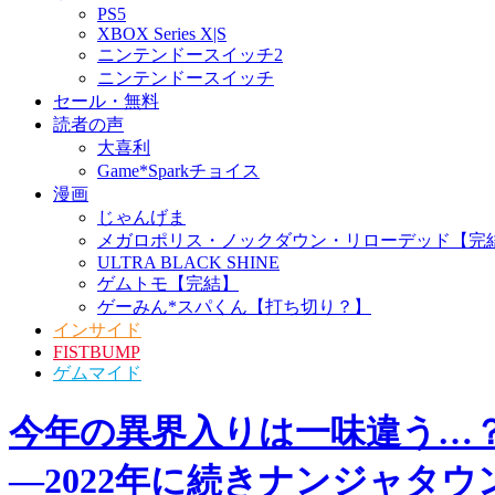
PS5
XBOX Series X|S
ニンテンドースイッチ2
ニンテンドースイッチ
セール・無料
読者の声
大喜利
Game*Sparkチョイス
漫画
じゃんげま
メガロポリス・ノックダウン・リローデッド【完
ULTRA BLACK SHINE
ゲムトモ【完結】
ゲーみん*スパくん【打ち切り？】
インサイド
FISTBUMP
ゲムマイド
今年の異界入りは一味違う…？
―2022年に続きナンジャタ