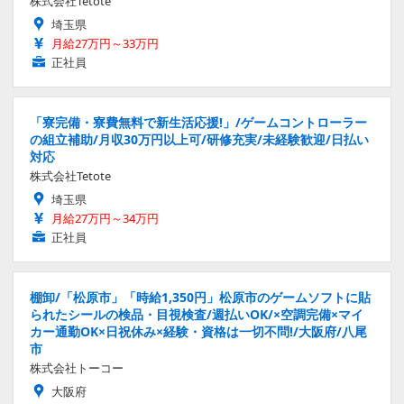
株式会社Tetote
埼玉県
月給27万円～33万円
正社員
「寮完備・寮費無料で新生活応援!」/ゲームコントローラー
の組立補助/月収30万円以上可/研修充実/未経験歓迎/日払い
対応
株式会社Tetote
埼玉県
月給27万円～34万円
正社員
棚卸/「松原市」「時給1,350円」松原市のゲームソフトに貼
られたシールの検品・目視検査/週払いOK/×空調完備×マイ
カー通勤OK×日祝休み×経験・資格は一切不問!/大阪府/八尾
市
株式会社トーコー
大阪府