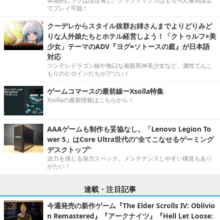
体感的にラグはほぼ無し。グラフィックスはもちろん最高設定
でプレイ可能！
クーデレからスタイル抜群お姉さんまでよりどりみど
りな人外娘たちとホテル経営しよう！「クトゥルフ×美
少女」テーマのADV『ヨグ=ソトースの庭』が日本語
対応
ツンデレドラゴン娘や無口な複眼死神美少女など、属性てんこ
もりのヒロインたちがアツい！
ゲームコマースの最前線ーXsolla特集
Xsollaの最新情報はこちらから！
AAAゲームも制作も妥協なし。「Lenovo Legion To
wer 5」はCore Ultra世代の“全てこなせるゲーミング
デスクトップ”
迫力を感じる強力スペック。メンテナンスしやすい構造もあり
がたい！
連載・注目記事
今週発売の新作ゲーム『The Elder Scrolls IV: Oblivio
n Remastered』『アークナイツ』『Hell Let Loose: