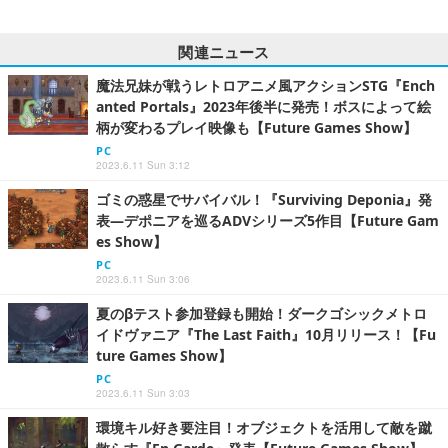
関連ニュース
魔法兄妹が戦うレトロアニメ風アクションSTG『Ench
anted Portals』2023年後半に発売！ボスによって絵
柄が変わるプレイ映像も【Future Games Show】
PC
2023.6.11 Sun 3:12
ゴミの惑星でサバイバル！『Surviving Deponia』発
表―デポニアを巡るADVシリーズ5作目【Future Gam
es Show】
PC
2023.6.11 Sun 3:06
夏のβテスト参加登録も開始！ダークゴシックメトロ
イドヴァニア『The Last Faith』10月リリース！【Fu
ture Games Show】
PC
2023.6.11 Sun 3:03
環境キル好き要注目！オブジェクトを活用して敵を蹴