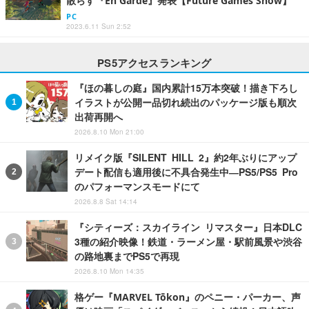
散らす『En Garde』発表【Future Games Show】
PC
2023.6.11 Sun 2:52
PS5アクセスランキング
『ほの暮しの庭』国内累計15万本突破！描き下ろし
イラストが公開ー品切れ続出のパッケージ版も順次
出荷再開へ
2026.8.10 Mon 21:00
リメイク版『SILENT HILL 2』約2年ぶりにアップ
デート配信も適用後に不具合発生中―PS5/PS5 Pro
のパフォーマンスモードにて
2026.8.8 Sat 14:14
『シティーズ：スカイライン リマスター』日本DLC
3種の紹介映像！鉄道・ラーメン屋・駅前風景や渋谷
の路地裏までPS5で再現
2026.8.10 Mon 14:35
格ゲー『MARVEL Tōkon』のペニー・パーカー、声