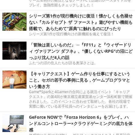
ゲーム＆制作の拠点となるノートPCで話題のレースタイトルを
プレイ。放熱性能もチェックしました！
シリーズ第1作が現行機向けに復活！懐かしくも色褪せ
ない『カルドセプト ザ ファースト』遊びやすい機能も
搭載で、あらためて“原典”に触れるのにぴったり
シリーズ第1作が現行機向けの新機能を備えて復活！
「冒険は楽しいものだ」 ─『FF11』と『ウィザードリ
ィ ヴァリアンツ ダフネ』、"優しくないRPG"の沼にど
っぷり沈んだ4人の話
ふたつの沼の住人たちが語る奥深さとは。
【キャリアクエスト】ゲーム作りを仕事にするという
こと。セガの若手の事例に見る，ゲームプログラマと
いう働き方
Game*Sparkと4Gamerの合同による就活イベント「キャリア
クエスト」の第4回が東京都立産業貿易センター浜松町館で開催
されました。このイベントに合わせて取材した、各社の現場で
実際に働いている若手社員へのインタビューをお届けします。
GeForce NOWで『Forza Horizon 6』をプレイ。ハ
ンドルコントローラー×クラウドゲーミングの底力を体
感