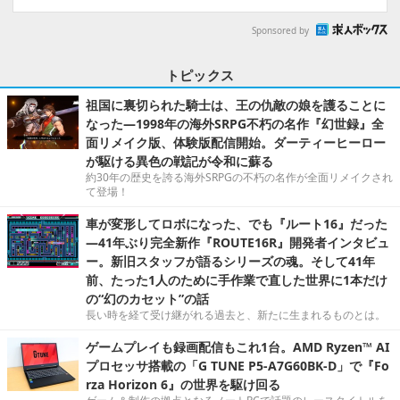
Sponsored by
トピックス
祖国に裏切られた騎士は、王の仇敵の娘を護ることに
なった―1998年の海外SRPG不朽の名作『幻世録』全
面リメイク版、体験版配信開始。ダーティーヒーロー
が駆ける異色の戦記が令和に蘇る
約30年の歴史を誇る海外SRPGの不朽の名作が全面リメイクされ
て登場！
車が変形してロボになった、でも『ルート16』だった
―41年ぶり完全新作『ROUTE16R』開発者インタビュ
ー。新旧スタッフが語るシリーズの魂。そして41年
前、たった1人のために手作業で直した世界に1本だけ
の“幻のカセット”の話
長い時を経て受け継がれる過去と、新たに生まれるものとは。
ゲームプレイも録画配信もこれ1台。AMD Ryzen™ AI
プロセッサ搭載の「G TUNE P5-A7G60BK-D」で『Fo
rza Horizon 6』の世界を駆け回る