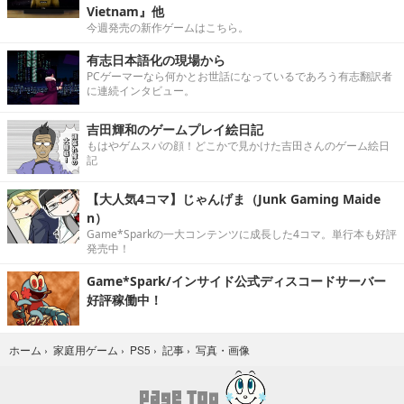
Vietnam』他
今週発売の新作ゲームはこちら。
有志日本語化の現場から
PCゲーマーなら何かとお世話になっているであろう有志翻訳者
に連続インタビュー。
吉田輝和のゲームプレイ絵日記
もはやゲムスパの顔！どこかで見かけた吉田さんのゲーム絵日
記
【大人気4コマ】じゃんげま（Junk Gaming Maide
n）
Game*Sparkの一大コンテンツに成長した4コマ。単行本も好評
発売中！
Game*Spark/インサイド公式ディスコードサーバー
好評稼働中！
写真・画像
ホーム
›
家庭用ゲーム
›
PS5
›
記事
›