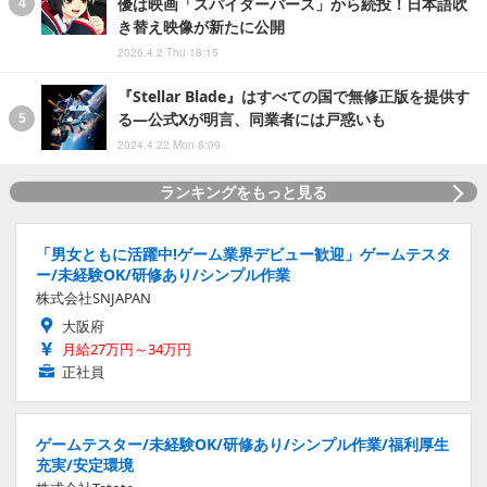
優は映画「スパイダーバース」から続投！日本語吹
き替え映像が新たに公開
2026.4.2 Thu 18:15
『Stellar Blade』はすべての国で無修正版を提供す
る―公式Xが明言、同業者には戸惑いも
2024.4.22 Mon 8:09
ランキングをもっと見る
「男女ともに活躍中!ゲーム業界デビュー歓迎」ゲームテスタ
ー/未経験OK/研修あり/シンプル作業
株式会社SNJAPAN
大阪府
月給27万円～34万円
正社員
ゲームテスター/未経験OK/研修あり/シンプル作業/福利厚生
充実/安定環境