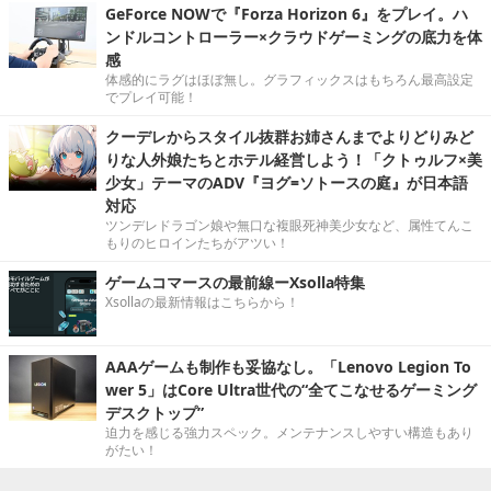
GeForce NOWで『Forza Horizon 6』をプレイ。ハ
ンドルコントローラー×クラウドゲーミングの底力を体
感
体感的にラグはほぼ無し。グラフィックスはもちろん最高設定
でプレイ可能！
クーデレからスタイル抜群お姉さんまでよりどりみど
りな人外娘たちとホテル経営しよう！「クトゥルフ×美
少女」テーマのADV『ヨグ=ソトースの庭』が日本語
対応
ツンデレドラゴン娘や無口な複眼死神美少女など、属性てんこ
もりのヒロインたちがアツい！
ゲームコマースの最前線ーXsolla特集
Xsollaの最新情報はこちらから！
AAAゲームも制作も妥協なし。「Lenovo Legion To
wer 5」はCore Ultra世代の“全てこなせるゲーミング
デスクトップ”
迫力を感じる強力スペック。メンテナンスしやすい構造もあり
がたい！