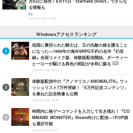
月6日に発売！6月11日「Starfield Direct」でさらな
る情報も
PC
2023.3.9 Thu 14:56
Windowsアクセスランキング
祖国に裏切られた騎士は、王の仇敵の娘を護ること
になった―1998年の海外SRPG不朽の名作『幻世
録』全面リメイク版、体験版配信開始。ダーティー
ヒーローが駆ける異色の戦記が令和に蘇る
PR
2026.8.8 Sat 18:00
体験版配信中の『アノマリス／ANOMALITH』ウィ
ッシュリスト7万件突破！「6万件記念コンテンツ」
を兼ねた記念映像も公開
2026.8.8 Sat 16:45
時間内に格ゲーコマンドを入力して生き残れ！『CO
MMAND MONSTER』Steam向けに配信―1P/2P側
も選択可能
2026.8.8 Sat 0:30