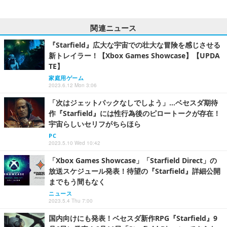
関連ニュース
『Starfield』広大な宇宙での壮大な冒険を感じさせる
新トレイラー！【Xbox Games Showcase】【UPDA
TE】
家庭用ゲーム
2023.6.12 Mon 3:06
「次はジェットパックなしでしよう」…ベセスダ期待
作『Starfield』には性行為後のピロートークが存在！
宇宙らしいセリフがちらほら
PC
2023.5.10 Wed 10:42
「Xbox Games Showcase」「Starfield Direct」の
放送スケジュール発表！待望の『Starfield』詳細公開
までもう間もなく
ニュース
2023.5.4 Thu 7:00
国内向けにも発表！ベセスダ新作RPG『Starfield』9