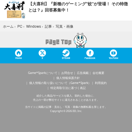
【大喜利】『新種のゲーミング“蚊”が登場！ その特徴
とは？』回答募集中！
写真・画像
ホーム
›
PC
›
Windows
›
記事
›
Home
X
STEAM
Facebook
YouTube
Game*Sparkについて
お問合せ
広告掲載
会社概要
個人情報保護方針
個人情報の取り扱いについて（Game*Spark）
利用規約
特定商取引法に基づく表記
紹介した商品/サービスを購入、契約した場合に、
売上の一部が弊社サイトに還元されることがあります。
当サイトに掲載の記事・見出し・写真・画像の無断転載を禁じます。
Copyright © 2026 IID, Inc.