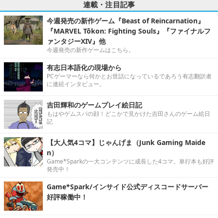
連載・注目記事
今週発売の新作ゲーム『Beast of Reincarnation』
『MARVEL Tōkon: Fighting Souls』『ファイナルフ
ァンタジーXIV』他
今週発売の新作ゲームはこちら。
有志日本語化の現場から
PCゲーマーなら何かとお世話になっているであろう有志翻訳者
に連続インタビュー。
吉田輝和のゲームプレイ絵日記
もはやゲムスパの顔！どこかで見かけた吉田さんのゲーム絵日
記
【大人気4コマ】じゃんげま（Junk Gaming Maide
n）
Game*Sparkの一大コンテンツに成長した4コマ。単行本も好評
発売中！
Game*Spark/インサイド公式ディスコードサーバー
好評稼働中！