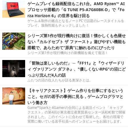
ゲームプレイも録画配信もこれ1台。AMD Ryzen™ AI
プロセッサ搭載の「G TUNE P5-A7G60BK-D」で『Fo
rza Horizon 6』の世界を駆け回る
ゲーム＆制作の拠点となるノートPCで話題のレースタイトルを
プレイ。放熱性能もチェックしました！
シリーズ第1作が現行機向けに復活！懐かしくも色褪せ
ない『カルドセプト ザ ファースト』遊びやすい機能も
搭載で、あらためて“原典”に触れるのにぴったり
シリーズ第1作が現行機向けの新機能を備えて復活！
「冒険は楽しいものだ」 ─『FF11』と『ウィザードリ
ィ ヴァリアンツ ダフネ』、"優しくないRPG"の沼にど
っぷり沈んだ4人の話
ふたつの沼の住人たちが語る奥深さとは。
【キャリアクエスト】ゲーム作りを仕事にするという
こと。セガの若手の事例に見る，ゲームプログラマと
いう働き方
Game*Sparkと4Gamerの合同による就活イベント「キャリア
クエスト」の第4回が東京都立産業貿易センター浜松町館で開催
されました。このイベントに合わせて取材した、各社の現場で
実際に働いている若手社員へのインタビューをお届けします。