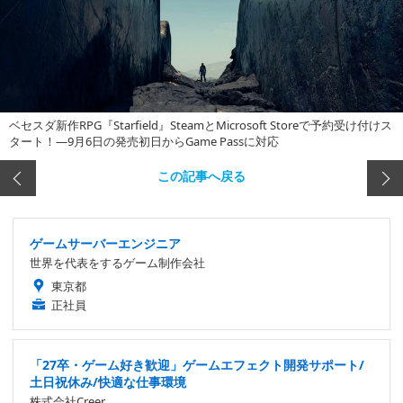
ベセスダ新作RPG『Starfield』SteamとMicrosoft Storeで予約受け付けス
タート！―9月6日の発売初日からGame Passに対応
この記事へ戻る
ゲームサーバーエンジニア
世界を代表をするゲーム制作会社
東京都
正社員
「27卒・ゲーム好き歓迎」ゲームエフェクト開発サポート/
土日祝休み/快適な仕事環境
株式会社Creer