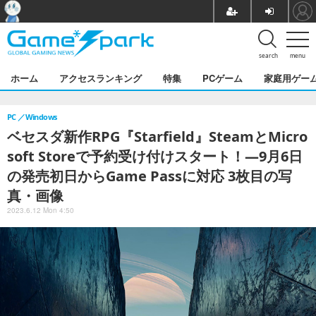
search
menu
ホーム
アクセスランキング
特集
PCゲーム
家庭用ゲー
PC
Windows
ベセスダ新作RPG『Starfield』SteamとMicro
soft Storeで予約受け付けスタート！―9月6日
の発売初日からGame Passに対応 3枚目の写
真・画像
2023.6.12 Mon 4:50