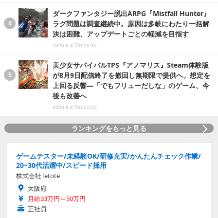
ダークファンタジー脱出ARPG『Mistfall Hunter』
ラグ問題は調査継続中。原因は多岐にわたり一括解
決は困難、アップデートごとの軽減を目指す
2026.8.8 Sat 15:45
美少女サバイバルTPS『アノマリス』Steam体験版
が8月9日配信終了を撤回し無期限で提供へ。想定を
上回る反響―「でもフリューだしな」のゲーム、今
後も改善へ
2026.8.8 Sat 20:00
ランキングをもっと見る
ゲームテスター/未経験OK/研修充実/かんたんチェック作業/
20~30代活躍中/スピード採用
株式会社Tetote
大阪府
月給33万円～50万円
正社員