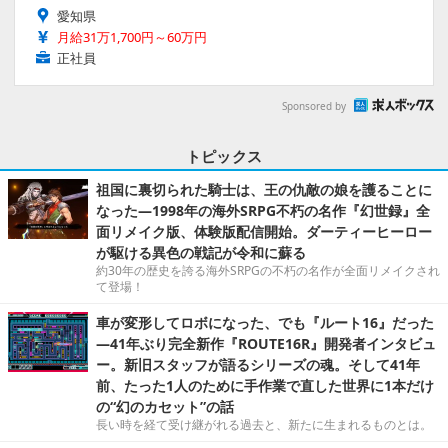
愛知県
月給31万1,700円～60万円
正社員
Sponsored by
トピックス
祖国に裏切られた騎士は、王の仇敵の娘を護ることに
なった―1998年の海外SRPG不朽の名作『幻世録』全
面リメイク版、体験版配信開始。ダーティーヒーロー
が駆ける異色の戦記が令和に蘇る
約30年の歴史を誇る海外SRPGの不朽の名作が全面リメイクされ
て登場！
車が変形してロボになった、でも『ルート16』だった
―41年ぶり完全新作『ROUTE16R』開発者インタビュ
ー。新旧スタッフが語るシリーズの魂。そして41年
前、たった1人のために手作業で直した世界に1本だけ
の“幻のカセット”の話
長い時を経て受け継がれる過去と、新たに生まれるものとは。