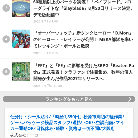
60種類以上のパーツを実装！「ベイブレード」×ロ
ーグライトな『Slayblade』8月20日リリース決定。
デモ版配信中
2026.8.7 Fri 8:00
『オーバーウォッチ』新タンクヒーロー「D.Mon」
のヒーロー・トレイラーが公開！ MEKA部隊を率い
てレッキング・ボールと激突
2026.8.7 Fri 1:15
『FFT』と『FE』に影響を受けたSRPG『Beaten Pa
th』正式発表！クラファンで注目集め、数年の個人
開発が生んだ作品2027年リリースへ
2026.8.6 Thu 12:30
ランキングをもっと見る
仕分け・シール貼り/「時給1,350円」松原市周辺の軽作業/
ゲームパッケージ検品スタッフ/週払いOK/×空調完備×マイ
カー通勤OK×日祝休み×経験・資格は一切不問!/大阪府
株式会社トーコー