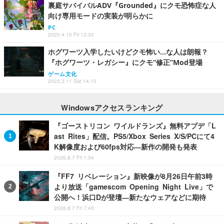
裏庭サバイバルADV『Grounded』にクモ恐怖症な人
向け専用モードの実装が明らかに
PC
2020.4.10 Fri 13:30
ホグワーツ入学したいけどクモ怖い…な人は朗報？
『ホグワーツ・レガシー』にクモ“修正”Mod登場
ゲーム文化
2023.2.11 Sat 14:15
Windowsアクセスランキング
『ゴーストリコン ワイルドランズ』無料アプデ「L
ast Rites」配信。PS5/Xbox Series X/S/PCにて4
K解像度および60fps対応―新作の開発も発表
2026.8.7 Fri 1:54
『FF7 リベレーション』新映像が8月26日午前3時
より放送「gamescom Opening Night Live」で
公開へ！浜口Dが登壇―新たなウェアなどに期待
2026.8.7 Fri 7:45