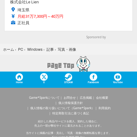
株式会社Le Lien
埼玉県
月給31万7,300円～40万円
正社員
Sponsored by
写真・画像
ホーム
›
PC
›
Windows
›
記事
›
Home
X
STEAM
Facebook
YouTube
Game*Sparkについて
お問合せ
広告掲載
会社概要
個人情報保護方針
個人情報の取り扱いについて（Game*Spark）
利用規約
特定商取引法に基づく表記
紹介した商品/サービスを購入、契約した場合に、
売上の一部が弊社サイトに還元されることがあります。
当サイトに掲載の記事・見出し・写真・画像の無断転載を禁じます。