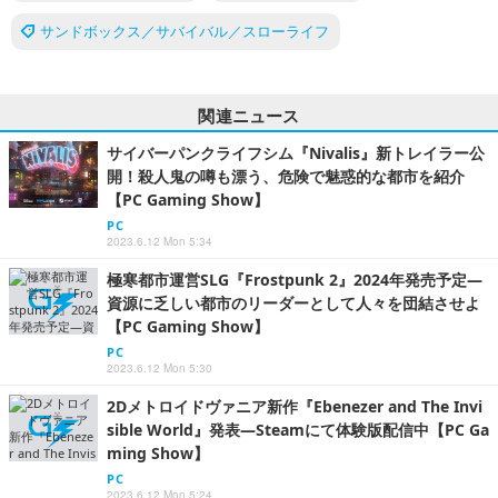
サンドボックス／サバイバル／スローライフ
関連ニュース
サイバーパンクライフシム『Nivalis』新トレイラー公
開！殺人鬼の噂も漂う、危険で魅惑的な都市を紹介
【PC Gaming Show】
PC
2023.6.12 Mon 5:34
極寒都市運営SLG『Frostpunk 2』2024年発売予定―
資源に乏しい都市のリーダーとして人々を団結させよ
【PC Gaming Show】
PC
2023.6.12 Mon 5:30
2Dメトロイドヴァニア新作『Ebenezer and The Invi
sible World』発表―Steamにて体験版配信中【PC Ga
ming Show】
PC
2023.6.12 Mon 5:24