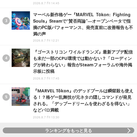
2026.8.7 Fri 14:45
マーベル新作格ゲー『MARVEL Tōkon: Fighting
Souls』Steamで“賛否両論”―オープンベータで指
摘のPC版パフォーマンス、発売直前に改善報告も不
満の声
2026.8.7 Fri 12:21
『ゴーストリコン ワイルドランズ』最新アプデ配信
も未だ一部のCPU環境では動かない？「ローディン
グが終わらない」報告がSteamフォーラムや海外掲
示板に投稿
2026.8.7 Fri 17:45
『MARVEL Tōkon』のデッドプールは瞬獄殺も使え
る！？格ゲー乱舞技が元ネタの隠しコマンドが発見
される。「デップードリームを使わざるを得ない」
などパロ満載
2026.8.7 Fri 13:30
ランキングをもっと見る