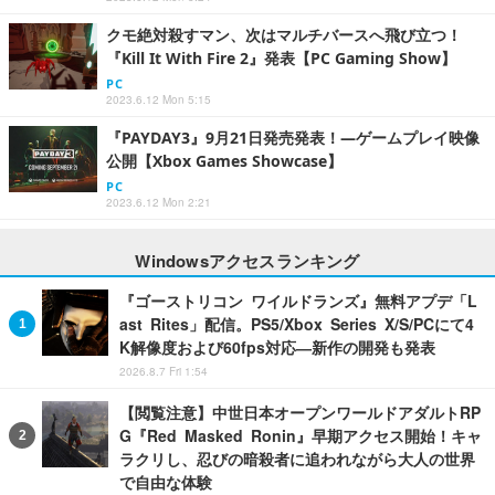
クモ絶対殺すマン、次はマルチバースへ飛び立つ！
『Kill It With Fire 2』発表【PC Gaming Show】
PC
2023.6.12 Mon 5:15
『PAYDAY3』9月21日発売発表！―ゲームプレイ映像
公開【Xbox Games Showcase】
PC
2023.6.12 Mon 2:21
Windowsアクセスランキング
『ゴーストリコン ワイルドランズ』無料アプデ「L
ast Rites」配信。PS5/Xbox Series X/S/PCにて4
K解像度および60fps対応―新作の開発も発表
2026.8.7 Fri 1:54
【閲覧注意】中世日本オープンワールドアダルトRP
G『Red Masked Ronin』早期アクセス開始！キャ
ラクリし、忍びの暗殺者に追われながら大人の世界
で自由な体験