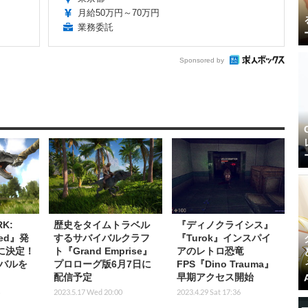
月給50万円～70万円
業務委託
Sponsored by
K:
歴史をタイムトラベル
『ディノクライシス』
lved』発
するサバイバルクラフ
『Turok』インスパイ
に決定！
ト『Grand Emprise』
アのレトロ恐竜
バルを
プロローグ版6月7日に
FPS『Dino Trauma』
配信予定
早期アクセス開始
2023.5.17 Wed 20:00
2023.4.29 Sat 17:36