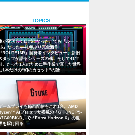
TOPICS
車が変形してロボになった、でも『ルート
16』だった―41年ぶり完全新作
『ROUTE16R』開発者インタビュー。新旧
スタッフが語るシリーズの魂。そして41年
前、たった1人のために手作業で直した世界
に1本だけの“幻のカセット”の話
ゲームプレイも録画配信もこれ1台。AMD
Ryzen™ AIプロセッサ搭載の「G TUNE P5-
A7G60BK-D」で『Forza Horizon 6』の世
界を駆け回る