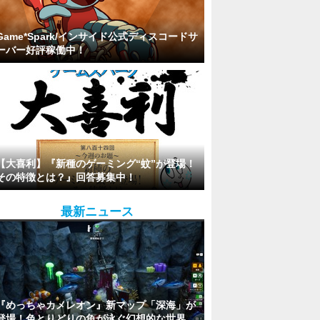
Game*Spark/インサイド公式ディスコードサ
ーバー好評稼働中！
【大喜利】『新種のゲーミング“蚊”が登場！
その特徴とは？』回答募集中！
最新ニュース
『めっちゃカメレオン』新マップ「深海」が
登場！色とりどりの魚が泳ぐ幻想的な世界。