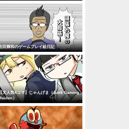
吉田輝和のゲームプレイ絵日記
【大人気4コマ】じゃんげま（Junk Gaming
Maiden）