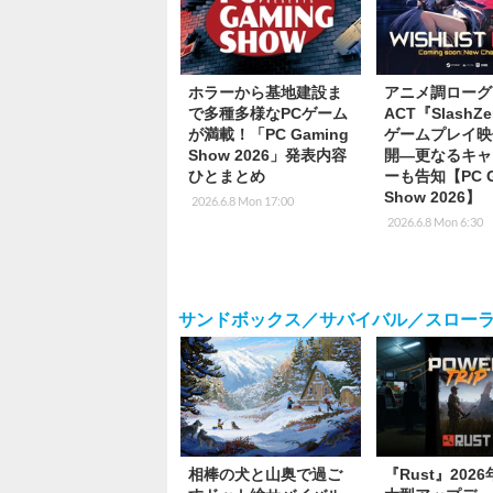
ホラーから基地建設ま
アニメ調ローグ
で多種多様なPCゲーム
ACT『SlashZ
が満載！「PC Gaming
ゲームプレイ映
Show 2026」発表内容
開―更なるキャ
ひとまとめ
ーも告知【PC G
Show 2026】
2026.6.8 Mon 17:00
2026.6.8 Mon 6:30
サンドボックス／サバイバル／スロー
相棒の犬と山奥で過ご
『Rust』202