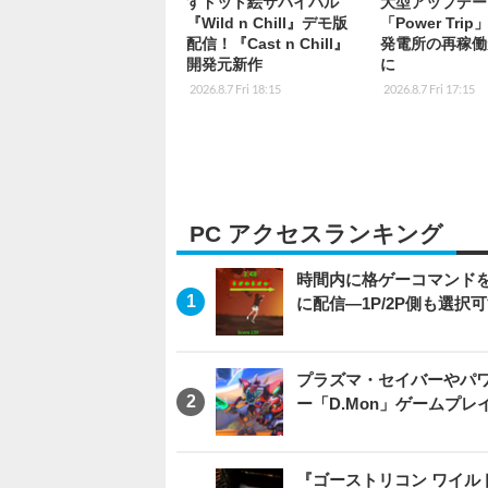
すドット絵サバイバル
大型アップデー
『Wild n Chill』デモ版
「Power Tri
配信！『Cast n Chill』
発電所の再稼働
開発元新作
に
2026.8.7 Fri 18:15
2026.8.7 Fri 17:15
PC アクセスランキング
時間内に格ゲーコマンドを入
に配信―1P/2P側も選択
プラズマ・セイバーやパ
ー「D.Mon」ゲームプ
『ゴーストリコン ワイルドラン