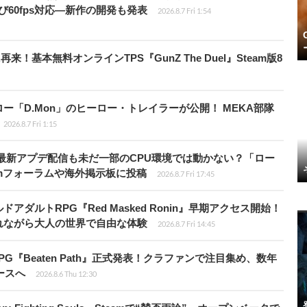
よび60fps対応―新作の開発も発表
2026.8.7 Fri 1:54
基本無料オンラインTPS『GunZ The Duel』Steam版8
「D.Mon」のヒーロー・トレイラーが公開！ MEKA部隊
2026.8.7 Fri 1:15
最新アプデ配信も未だ一部のCPU環境では動かない？「ロー
amフォーラムや海外掲示板に投稿
2026.8.7 Fri 17:45
ダルトRPG『Red Masked Ronin』早期アクセス開始！
れながら大人の世界で自由な体験
2026.8.7 Fri 14:45
PG『Beaten Path』正式発表！クラファンで注目集め、数年
ースへ
2026.8.6 Thu 12:30