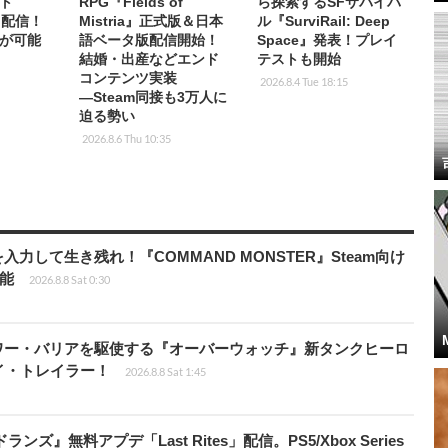
ト
RPG『Fields of
ら探索するSFサバイバ
p」配信！
Mistria』正式版＆日本
ル『SurviRail: Deep
が可能
語ベータ版配信開始！
Space』発表！プレイ
結婚・出産などエンド
テストも開始
コンテンツ実装
2026.8.4 Tue 18:15
―Steam同接も3万人に
迫る勢い
2026.8.6 Thu 10:35
力して生き残れ！『COMMAND MONSTER』Steam向け
可能
2026.8.8 Sat 0:30
ワー・バリアを駆使する『オーバーウォッチ』新タンクヒーロ
レイ・トレイラー！
2026.8.8 Sat 1:45
ズ』無料アプデ「Last Rites」配信。PS5/Xbox Series