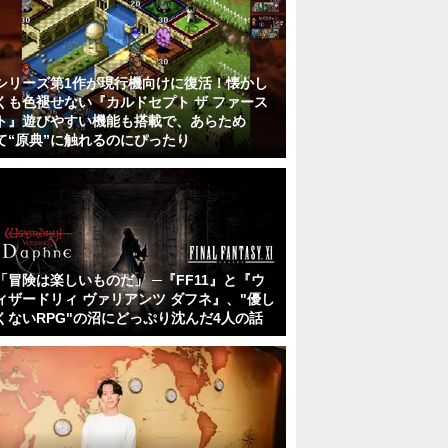
シリーズ第1作が現行機向けに復活！懐かし
くも色褪せない『カルドセプト ザ ファース
ト』遊びやすい機能も搭載で、あらため
て“原典”に触れるのにぴったり
「冒険は楽しいものだ」 ─『FF11』と『ウ
ィザードリィ ヴァリアンツ ダフネ』、"優し
くないRPG"の沼にどっぷり沈んだ4人の話