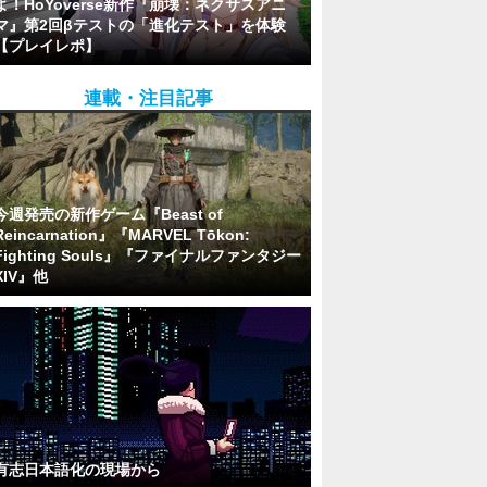
よ！HoYoverse新作『崩壊：ネクサスアニ
マ』第2回βテストの「進化テスト」を体験
【プレイレポ】
連載・注目記事
今週発売の新作ゲーム『Beast of
Reincarnation』『MARVEL Tōkon:
Fighting Souls』『ファイナルファンタジー
XIV』他
有志日本語化の現場から