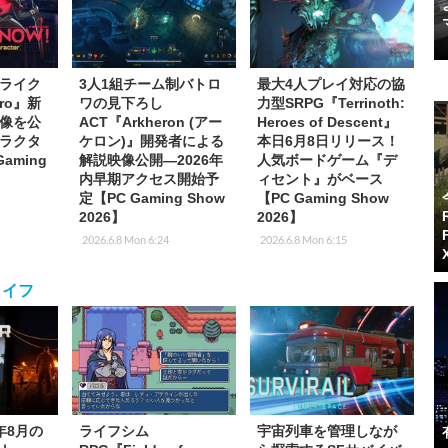
ライク
3人1組チーム制バトロ
最大4人プレイ対応の協
ero』新
ワの見下ろし
力型SRPG『Terrinoth:
像を公
ACT『Arkheron (アー
Heroes of Descent』
ラクタ
ケロン)』開発者による
本日6月8日リリース！
aming
解説映像公開―2026年
人気ボードゲーム『デ
内早期アクセス開始予
ィセント』がベース
定【PC Gaming Show
【PC Gaming Show
2026】
2026】
2026.6.8 Mon 6:24
2026.6.8 Mon 6:15
ライフ
6年8月の
ライフシム
宇宙列車を管理しなが