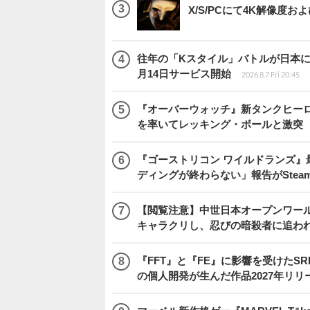
X/S/PCにて4K解像度お
往年の「Kスタイル」バトルが日本に再来！
月14日サービス開始
2026.8.7 Fri 20:45
『オーバーウォッチ』新タンクヒーロー
を率いてレッキング・ボールと激突
『ゴーストリコン ワイルドランズ』
ディングが終わらない」報告がSte
【閲覧注意】中世日本オープンワールドア
キャラクリし、忍びの暗殺者に追わ
『FFT』と『FE』に影響を受けたSR
の個人開発が生んだ作品2027年リリ