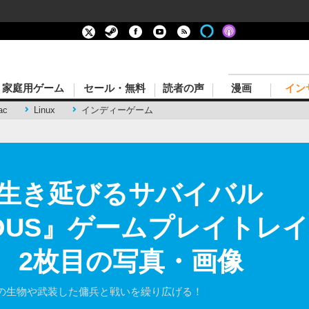
家庭用ゲーム
セール・無料
読者の声
漫画
イン
ac
Linux
インディーゲーム
生き延びるサバイバル
CIOUS』ゲームプレイトレ
ow】 2枚目の写真・画像
の生物や武装した傭兵と戦いを繰り広げる！