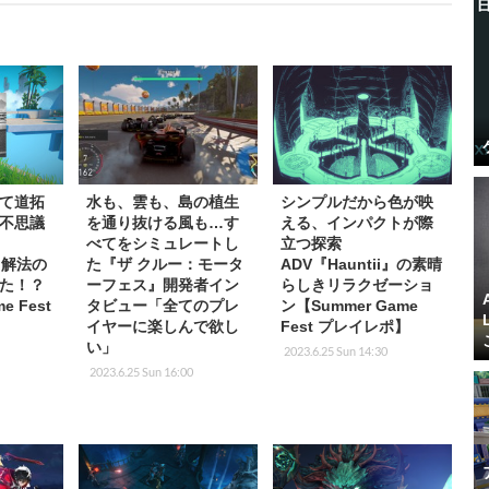
て道拓
水も、雲も、島の植生
シンプルだから色が映
不思議
を通り抜ける風も…す
える、インパクトが際
べてをシミュレートし
立つ探索
r』解法の
た『ザ クルー：モータ
ADV『Hauntii』の素晴
た！？
ーフェス』開発者イン
らしきリラクゼーショ
e Fest
タビュー「全てのプレ
ン【Summer Game
イヤーに楽しんで欲し
Fest プレイレポ】
い」
2023.6.25 Sun 14:30
2023.6.25 Sun 16:00