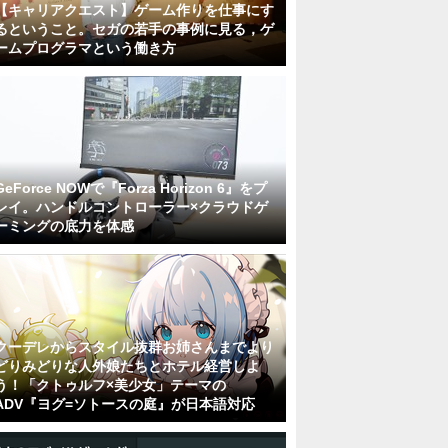
【キャリアクエスト】ゲーム作りを仕事にす
るということ。セガの若手の事例に見る，ゲ
ームプログラマという働き方
GeForce NOWで『Forza Horizon 6』をプ
レイ。ハンドルコントローラー×クラウドゲ
ーミングの底力を体感
クーデレからスタイル抜群お姉さんまでより
どりみどりな人外娘たちとホテル経営しよ
う！「クトゥルフ×美少女」テーマの
ADV『ヨグ=ソトースの庭』が日本語対応