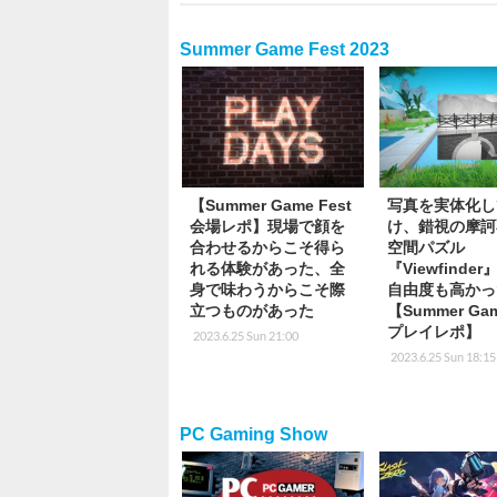
Summer Game Fest 2023
【Summer Game Fest
写真を実体化し
会場レポ】現場で顔を
け、錯視の摩訶
合わせるからこそ得ら
空間パズル
れる体験があった、全
『Viewfinde
身で味わうからこそ際
自由度も高かっ
立つものがあった
【Summer Gam
プレイレポ】
2023.6.25 Sun 21:00
2023.6.25 Sun 18:15
PC Gaming Show