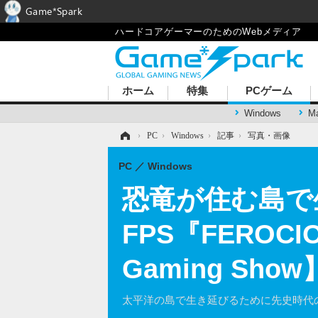
Game*Spark
ハードコアゲーマーのためのWebメディア
ホーム
特集
PCゲーム
Windows
M
ホーム
›
PC
›
Windows
›
記事
›
写真・画像
PC
Windows
恐竜が住む島で
FPS『FERO
Gaming Sh
太平洋の島で生き延びるために先史時代