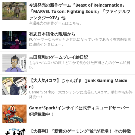
今週発売の新作ゲーム『Beast of Reincarnation』
『MARVEL Tōkon: Fighting Souls』『ファイナルフ
ァンタジーXIV』他
今週発売の新作ゲームはこちら。
有志日本語化の現場から
PCゲーマーなら何かとお世話になっているであろう有志翻訳者
に連続インタビュー。
吉田輝和のゲームプレイ絵日記
もはやゲムスパの顔！どこかで見かけた吉田さんのゲーム絵日
記
【大人気4コマ】じゃんげま（Junk Gaming Maide
n）
Game*Sparkの一大コンテンツに成長した4コマ。単行本も好評
発売中！
Game*Spark/インサイド公式ディスコードサーバー
好評稼働中！
【大喜利】『新種のゲーミング“蚊”が登場！ その特徴