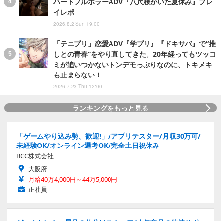
ハートフルホラーADV『八尺様がいた夏休み』プレ
イレポ
2026.8.2 Sun 19:00
「テニプリ」恋愛ADV『学プリ』『ドキサバ』で“推
しとの青春”をやり直してきた。20年経ってもツッコ
ミが追いつかないトンデモっぷりなのに、トキメキ
も止まらない！
2026.7.23 Thu 12:00
ランキングをもっと見る
「ゲームやり込み勢、歓迎!」/アプリテスター/月収30万可/
未経験OK/オンライン選考OK/完全土日祝休み
BCC株式会社
大阪府
月給40万4,000円～44万5,000円
正社員