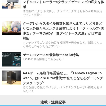
ンドルコントローラー×クラウドゲーミングの底力を体
感
体感的にラグはほぼ無し。グラフィックスはもちろん最高設定
でプレイ可能！
クーデレからスタイル抜群お姉さんまでよりどりみど
りな人外娘たちとホテル経営しよう！「クトゥルフ×美
少女」テーマのADV『ヨグ=ソトースの庭』が日本語
対応
ツンデレドラゴン娘や無口な複眼死神美少女など、属性てんこ
もりのヒロインたちがアツい！
ゲームコマースの最前線ーXsolla特集
Xsollaの最新情報はこちらから！
AAAゲームも制作も妥協なし。「Lenovo Legion To
wer 5」はCore Ultra世代の“全てこなせるゲーミング
デスクトップ”
迫力を感じる強力スペック。メンテナンスしやすい構造もあり
がたい！
連載・注目記事