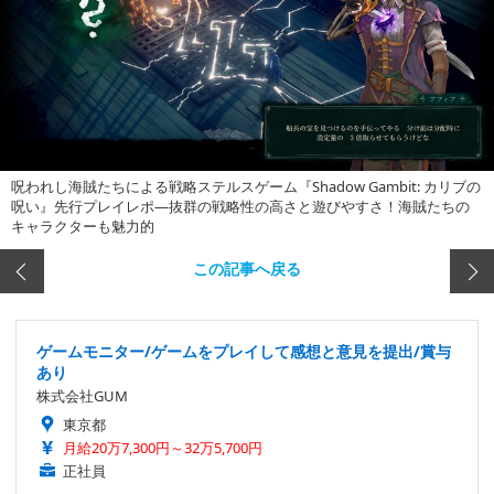
呪われし海賊たちによる戦略ステルスゲーム『Shadow Gambit: カリブの
呪い』先行プレイレポ―抜群の戦略性の高さと遊びやすさ！海賊たちの
キャラクターも魅力的
この記事へ戻る
ゲームモニター/ゲームをプレイして感想と意見を提出/賞与
あり
株式会社GUM
東京都
月給20万7,300円～32万5,700円
正社員