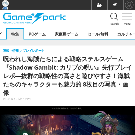
search
menu
グ
特集
PCゲーム
家庭用ゲーム
セール/無料
カルチャ
連載・特集
プレイレポート
呪われし海賊たちによる戦略ステルスゲーム
『Shadow Gambit: カリブの呪い』先行プレイ
レポ―抜群の戦略性の高さと遊びやすさ！海賊
たちのキャラクターも魅力的 8枚目の写真・画
像
2023.6.12 Mon 22:00