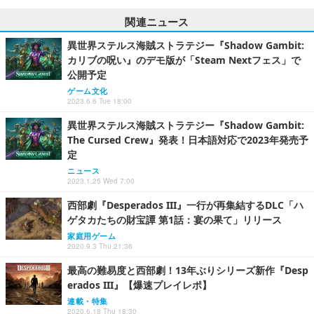
関連ニュース
異世界ステルス海賊ストラテジー『Shadow Gambit:
カリブの呪い』のデモ版が「Steam Nextフェス」で
公開予定
ゲーム文化
2023.6.6 Tue 18:00
異世界ステルス海賊ストラテジー『Shadow Gambit:
The Cursed Crew』発表！日本語対応で2023年発売予
定
ニュース
2023.1.25 Wed 7:00
西部劇『Desperados III』一行が再集結するDLC「ハ
ゲタカたちの財宝譚 第1話：宴の果て」リリース
家庭用ゲーム
2020.9.3 Thu 21:36
最高の難易度と西部劇！13年ぶりシリーズ新作『Desp
erados III』【爆速プレイレポ】
連載・特集
2020.6.18 Thu 18:30