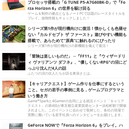
プロセッサ搭載の「G TUNE P5-A7G60BK-D」で『Fo
rza Horizon 6』の世界を駆け回る
ゲーム＆制作の拠点となるノートPCで話題のレースタイトルを
プレイ。放熱性能もチェックしました！
シリーズ第1作が現行機向けに復活！懐かしくも色褪せ
ない『カルドセプト ザ ファースト』遊びやすい機能も
搭載で、あらためて“原典”に触れるのにぴったり
シリーズ第1作が現行機向けの新機能を備えて復活！
「冒険は楽しいものだ」 ─『FF11』と『ウィザードリ
ィ ヴァリアンツ ダフネ』、"優しくないRPG"の沼にど
っぷり沈んだ4人の話
ふたつの沼の住人たちが語る奥深さとは。
【キャリアクエスト】ゲーム作りを仕事にするという
こと。セガの若手の事例に見る，ゲームプログラマと
いう働き方
Game*Sparkと4Gamerの合同による就活イベント「キャリア
クエスト」の第4回が東京都立産業貿易センター浜松町館で開催
されました。このイベントに合わせて取材した、各社の現場で
実際に働いている若手社員へのインタビューをお届けします。
GeForce NOWで『Forza Horizon 6』をプレイ。ハ