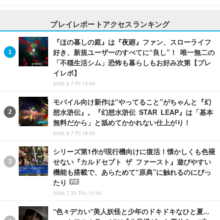
プレイレポートアクセスランキング
『ほの暮しの庭』は『夜廻』ファン、スローライフ
好き、新規ユーザーのすべてに“良し”！ 唯一無二の
「不穏生活シム」恐怖も暮らしもお好み次第【プレ
イレポ】
2026.8.7 Fri 19:45
モバイル向け新作は“やってること”がちゃんと『幻
想水滸伝』。『幻想水滸伝 STAR LEAP』は「基本
無料だから」と舐めてかかれない仕上がり！
2026.8.7 Fri 18:00
シリーズ第1作が現行機向けに復活！懐かしくも色褪
せない『カルドセプト ザ ファースト』遊びやすい
機能も搭載で、あらためて“原典”に触れるのにぴっ
たり
PR
2026.7.30 Thu 12:00
“色々デカい”美人妖怪と少年のドキドキなひと夏…