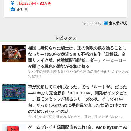
月給25万円～32万円
正社員
Sponsored by
トピックス
祖国に裏切られた騎士は、王の仇敵の娘を護ることに
なった―1998年の海外SRPG不朽の名作『幻世録』全
面リメイク版、体験版配信開始。ダーティーヒーロー
が駆ける異色の戦記が令和に蘇る
約30年の歴史を誇る海外SRPGの不朽の名作が全面リメイクされ
て登場！
車が変形してロボになった、でも『ルート16』だった
―41年ぶり完全新作『ROUTE16R』開発者インタビュ
ー。新旧スタッフが語るシリーズの魂。そして41年
前、たった1人のために手作業で直した世界に1本だけ
の“幻のカセット”の話
長い時を経て受け継がれる過去と、新たに生まれるものとは。
ゲームプレイも録画配信もこれ1台。AMD Ryzen™ AI