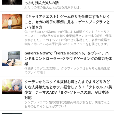
っぷり沈んだ4人の話
ふたつの沼の住人たちが語る奥深さとは。
【キャリアクエスト】ゲーム作りを仕事にするという
こと。セガの若手の事例に見る，ゲームプログラマと
いう働き方
Game*Sparkと4Gamerの合同による就活イベント「キャリア
クエスト」の第4回が東京都立産業貿易センター浜松町館で開催
されました。このイベントに合わせて取材した、各社の現場で
実際に働いている若手社員へのインタビューをお届けします。
GeForce NOWで『Forza Horizon 6』をプレイ。ハ
ンドルコントローラー×クラウドゲーミングの底力を体
感
体感的にラグはほぼ無し。グラフィックスはもちろん最高設定
でプレイ可能！
クーデレからスタイル抜群お姉さんまでよりどりみど
りな人外娘たちとホテル経営しよう！「クトゥルフ×美
少女」テーマのADV『ヨグ=ソトースの庭』が日本語
対応
ツンデレドラゴン娘や無口な複眼死神美少女など、属性てんこ
もりのヒロインたちがアツい！