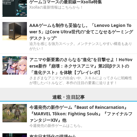
ゲームコマースの最前線ーXsolla特集
Xsollaの最新情報はこちらから！
AAAゲームも制作も妥協なし。「Lenovo Legion To
wer 5」はCore Ultra世代の“全てこなせるゲーミング
デスクトップ”
迫力を感じる強力スペック。メンテナンスしやすい構造もあり
がたい！
アニマや新要素のさらなる“進化”を目撃せよ！HoYov
erse新作『崩壊：ネクサスアニマ』第2回βテストの
「進化テスト」を体験【プレイレポ】
さまざまなアニマとの出会いや、スキルによってさらに戦略性
が増したバトルなど、本作の注目の要素に迫ります！
連載・注目記事
今週発売の新作ゲーム『Beast of Reincarnation』
『MARVEL Tōkon: Fighting Souls』『ファイナルフ
ァンタジーXIV』他
今週発売の新作ゲームはこちら。
有志日本語化の現場から