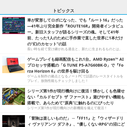
トピックス
車が変形してロボになった、でも『ルート16』だった
―41年ぶり完全新作『ROUTE16R』開発者インタビュ
ー。新旧スタッフが語るシリーズの魂。そして41年
前、たった1人のために手作業で直した世界に1本だけ
の“幻のカセット”の話
長い時を経て受け継がれる過去と、新たに生まれるものとは。
ゲームプレイも録画配信もこれ1台。AMD Ryzen™ AI
プロセッサ搭載の「G TUNE P5-A7G60BK-D」で『Fo
rza Horizon 6』の世界を駆け回る
ゲーム＆制作の拠点となるノートPCで話題のレースタイトルを
プレイ。放熱性能もチェックしました！
シリーズ第1作が現行機向けに復活！懐かしくも色褪せ
ない『カルドセプト ザ ファースト』遊びやすい機能も
搭載で、あらためて“原典”に触れるのにぴったり
シリーズ第1作が現行機向けの新機能を備えて復活！
「冒険は楽しいものだ」 ─『FF11』と『ウィザードリ
ィ ヴァリアンツ ダフネ』、"優しくないRPG"の沼にど