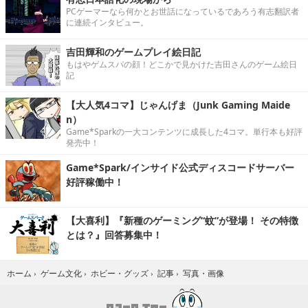
PCゲーマーなら何かとお世話になっているであろう有志翻訳者
に連続インタビュー。
吉田輝和のゲームプレイ絵日記
もはやゲムスパの顔！どこかで見かけた吉田さんのゲーム絵日
記
【大人気4コマ】じゃんげま（Junk Gaming Maide
n）
Game*Sparkの一大コンテンツに成長した4コマ。単行本も好評
発売中！
Game*Spark/インサイド公式ディスコードサーバー
好評稼働中！
【大喜利】『新種のゲーミング“蚊”が登場！ その特徴
とは？』回答募集中！
写真・画像
ホーム
›
ゲーム文化
›
ホビー・グッズ
›
記事
›