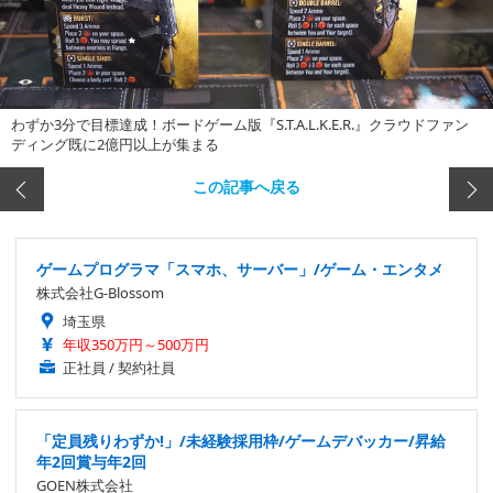
わずか3分で目標達成！ボードゲーム版『S.T.A.L.K.E.R.』クラウドファン
ディング既に2億円以上が集まる
この記事へ戻る
ゲームプログラマ「スマホ、サーバー」/ゲーム・エンタメ
株式会社G-Blossom
埼玉県
年収350万円～500万円
正社員 / 契約社員
「定員残りわずか!」/未経験採用枠/ゲームデバッカー/昇給
年2回賞与年2回
GOEN株式会社