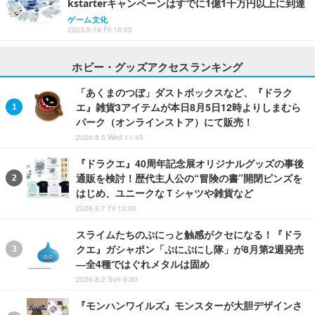
kstarterキャンペーンはすでに1億1千万円以上に到達
ゲーム文化
2023.5.19 Fri 16:05
ホビー・グッズアクセスランキング
「あくまのつぼ」ダストボックスなど、『ドラク
エ』雑貨3アイテムが本日8月5日12時よりしまむら
パーク（オンラインストア）にて販売！
2026.8.5 Wed 11:45
『ドラクエ』40周年記念展オリジナルグッズの事後
通販を検討！歴代主人公の“冒険の書”開閉ピンズを
はじめ、ユニークなＴシャツや雑貨など
2026.8.7 Fri 13:00
スライムたちのぷにっと触感がクセになる！『ドラ
クエ』ガシャポン「ぷにぷにし隊」が8月第2週発売
―全4種ではぐれメタルは固め
2026.8.2 Sun 9:30
『モンハンワイルズ』モンスターが大胆デザインさ