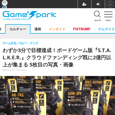
search
menu
料
カルチャー
漫画
インサイド
FISTBUMP
ゲムマイド
ゲーム文化
ホビー・グッズ
わずか3分で目標達成！ボードゲーム版『S.T.A.
L.K.E.R.』クラウドファンディング既に2億円以
上が集まる 5枚目の写真・画像
2023.6.15 Thu 8:00