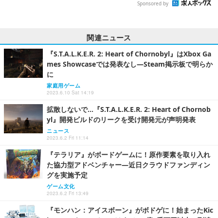
Sponsored by
関連ニュース
『S.T.A.L.K.E.R. 2: Heart of Chornobyl』はXbox Ga
mes Showcaseでは発表なし―Steam掲示板で明らか
に
家庭用ゲーム
2023.6.10 Sat 14:19
拡散しないで…『S.T.A.L.K.E.R. 2: Heart of Chornob
yl』開発ビルドのリークを受け開発元が声明発表
ニュース
2023.6.2 Fri 11:14
『テラリア』がボードゲームに！原作要素を取り入れ
た協力型アドベンチャー―近日クラウドファンディン
グを実施予定
ゲーム文化
2023.6.2 Fri 13:49
『モンハン：アイスボーン』がボドゲに！始まったKic