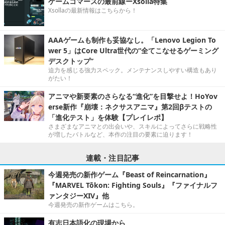
ゲームコマースの最前線ーXsolla特集
Xsollaの最新情報はこちらから！
AAAゲームも制作も妥協なし。「Lenovo Legion To
wer 5」はCore Ultra世代の“全てこなせるゲーミング
デスクトップ”
迫力を感じる強力スペック。メンテナンスしやすい構造もあり
がたい！
アニマや新要素のさらなる“進化”を目撃せよ！HoYov
erse新作『崩壊：ネクサスアニマ』第2回βテストの
「進化テスト」を体験【プレイレポ】
さまざまなアニマとの出会いや、スキルによってさらに戦略性
が増したバトルなど、本作の注目の要素に迫ります！
連載・注目記事
今週発売の新作ゲーム『Beast of Reincarnation』
『MARVEL Tōkon: Fighting Souls』『ファイナルフ
ァンタジーXIV』他
今週発売の新作ゲームはこちら。
有志日本語化の現場から