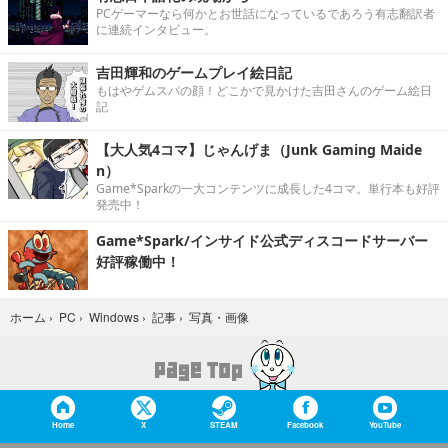
PCゲーマーなら何かとお世話になっているであろう有志翻訳者
に連続インタビュー。
吉田輝和のゲームプレイ絵日記
もはやゲムスパの顔！どこかで見かけた吉田さんのゲーム絵日
記
【大人気4コマ】じゃんげま（Junk Gaming Maide
n）
Game*Sparkの一大コンテンツに成長した4コマ。単行本も好評
発売中！
Game*Spark/インサイド公式ディスコードサーバー
好評稼働中！
写真・画像
ホーム
›
PC
›
Windows
›
記事
›
Home
X
STEAM
Facebook
YouTube