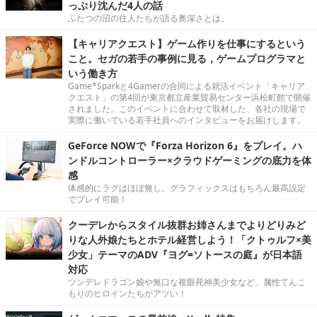
っぷり沈んだ4人の話
ふたつの沼の住人たちが語る奥深さとは。
【キャリアクエスト】ゲーム作りを仕事にするという
こと。セガの若手の事例に見る，ゲームプログラマと
いう働き方
Game*Sparkと4Gamerの合同による就活イベント「キャリア
クエスト」の第4回が東京都立産業貿易センター浜松町館で開催
されました。このイベントに合わせて取材した、各社の現場で
実際に働いている若手社員へのインタビューをお届けします。
GeForce NOWで『Forza Horizon 6』をプレイ。ハ
ンドルコントローラー×クラウドゲーミングの底力を体
感
体感的にラグはほぼ無し。グラフィックスはもちろん最高設定
でプレイ可能！
クーデレからスタイル抜群お姉さんまでよりどりみど
りな人外娘たちとホテル経営しよう！「クトゥルフ×美
少女」テーマのADV『ヨグ=ソトースの庭』が日本語
対応
ツンデレドラゴン娘や無口な複眼死神美少女など、属性てんこ
もりのヒロインたちがアツい！