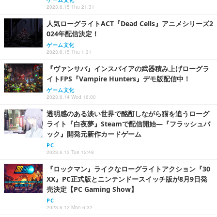
2023.6.15 Thu 21:31
人気ローグライトACT『Dead Cells』アニメシリーズ2
024年配信決定！
ゲーム文化
2023.6.15 Thu 1:31
『ヴァンサバ』インスパイアの武器積み上げローグラ
イトFPS『Vampire Hunters』デモ版配信中！
ゲーム文化
2023.6.14 Wed 16:00
透明感のある淡い世界で酩酊しながら猫を追うローグ
ライト『白夜夢』Steamで配信開始―『フラッシュバ
ック』開発元新作カードゲーム
PC
2023.6.13 Tue 12:48
『ロックマン』ライクなローグライトアクション『30
XX』PC正式版とニンテンドースイッチ版が8月9日発
売決定【PC Gaming Show】
PC
2023.6.12 Mon 6:32