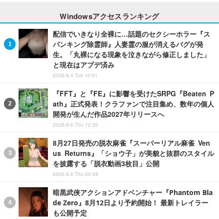
Windowsアクセスランキング
配信でいきなり全裸に…話題のセクシーホラー『ス
パンキング除霊師』人妻霊の服が消えるバグが発
生。「丸裸になる現象を泣きながら修正しました」
と現在はアプデ済み
2026.8.4 Tue 10:41
『FFT』と『FE』に影響を受けたSRPG『Beaten P
ath』正式発表！クラファンで注目集め、数年の個人
開発が生んだ作品2027年リリースへ
2026.8.6 Thu 12:30
8月27日発売の脱衣麻雀『スーパーリアル麻雀 Ven
us Returns』「ショウ子」が美貌と抜群のスタイル
を披露する「脱衣動画3枚目」公開
2026.8.6 Thu 20:39
暗黒武侠アクションアドベンチャー『Phantom Bla
de Zero』8月12日より予約開始！ 最新トレイラー
も公開予定