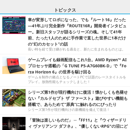
トピックス
車が変形してロボになった、でも『ルート16』だった
―41年ぶり完全新作『ROUTE16R』開発者インタビュ
ー。新旧スタッフが語るシリーズの魂。そして41年
前、たった1人のために手作業で直した世界に1本だけ
の“幻のカセット”の話
長い時を経て受け継がれる過去と、新たに生まれるものとは。
ゲームプレイも録画配信もこれ1台。AMD Ryzen™ AI
プロセッサ搭載の「G TUNE P5-A7G60BK-D」で『Fo
rza Horizon 6』の世界を駆け回る
ゲーム＆制作の拠点となるノートPCで話題のレースタイトルを
プレイ。放熱性能もチェックしました！
シリーズ第1作が現行機向けに復活！懐かしくも色褪せ
ない『カルドセプト ザ ファースト』遊びやすい機能も
搭載で、あらためて“原典”に触れるのにぴったり
シリーズ第1作が現行機向けの新機能を備えて復活！
「冒険は楽しいものだ」 ─『FF11』と『ウィザードリ
ィ ヴァリアンツ ダフネ』、"優しくないRPG"の沼にど