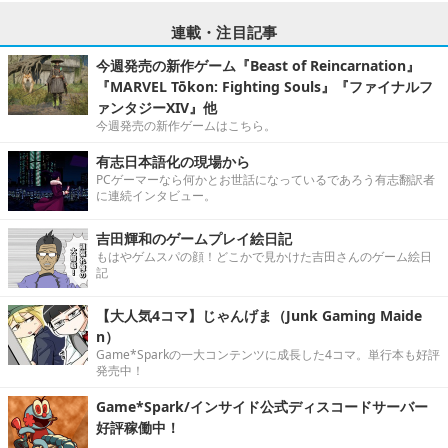
連載・注目記事
今週発売の新作ゲーム『Beast of Reincarnation』
『MARVEL Tōkon: Fighting Souls』『ファイナルフ
ァンタジーXIV』他
今週発売の新作ゲームはこちら。
有志日本語化の現場から
PCゲーマーなら何かとお世話になっているであろう有志翻訳者
に連続インタビュー。
吉田輝和のゲームプレイ絵日記
もはやゲムスパの顔！どこかで見かけた吉田さんのゲーム絵日
記
【大人気4コマ】じゃんげま（Junk Gaming Maide
n）
Game*Sparkの一大コンテンツに成長した4コマ。単行本も好評
発売中！
Game*Spark/インサイド公式ディスコードサーバー
好評稼働中！