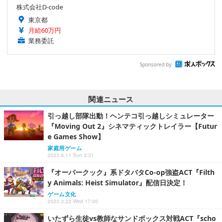
株式会社D-code
東京都
月給60万円
業務委託
Sponsored by
関連ニュース
引っ越し部隊出動！ヘンテコ引っ越しシミュレーター
『Moving Out 2』シネマティックトレイラー【Futur
e Games Show】
家庭用ゲーム
2023.6.11 Sun 3:31
『オーバークック』系ドタバタCo-op強盗ACT『Filth
y Animals: Heist Simulator』配信日決定！
ゲーム文化
2023.3.22 Wed 17:00
いたずら生徒vs教師なサンドボックス対戦ACT『scho