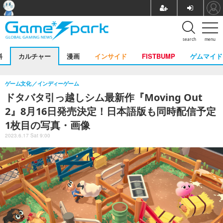
search
menu
料
カルチャー
漫画
インサイド
FISTBUMP
ゲムマイド
ゲーム文化
インディーゲーム
ドタバタ引っ越しシム最新作『Moving Out
2』8月16日発売決定！日本語版も同時配信予定
1枚目の写真・画像
2023.6.17 Sat 9:00