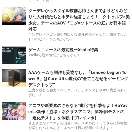
クーデレからスタイル抜群お姉さんまでよりどりみど
りな人外娘たちとホテル経営しよう！「クトゥルフ×美
少女」テーマのADV『ヨグ=ソトースの庭』が日本語
対応
ツンデレドラゴン娘や無口な複眼死神美少女など、属性てんこ
もりのヒロインたちがアツい！
ゲームコマースの最前線ーXsolla特集
Xsollaの最新情報はこちらから！
AAAゲームも制作も妥協なし。「Lenovo Legion To
wer 5」はCore Ultra世代の“全てこなせるゲーミング
デスクトップ”
迫力を感じる強力スペック。メンテナンスしやすい構造もあり
がたい！
アニマや新要素のさらなる“進化”を目撃せよ！HoYov
erse新作『崩壊：ネクサスアニマ』第2回βテストの
「進化テスト」を体験【プレイレポ】
さまざまなアニマとの出会いや、スキルによってさらに戦略性
が増したバトルなど、本作の注目の要素に迫ります！