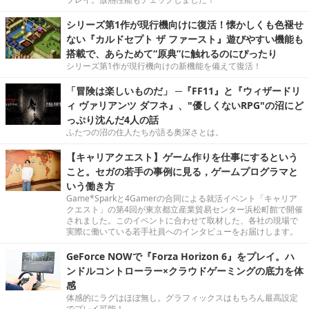
シリーズ第1作が現行機向けに復活！懐かしくも色褪せ
ない『カルドセプト ザ ファースト』遊びやすい機能も
搭載で、あらためて“原典”に触れるのにぴったり
シリーズ第1作が現行機向けの新機能を備えて復活！
「冒険は楽しいものだ」 ─『FF11』と『ウィザードリ
ィ ヴァリアンツ ダフネ』、"優しくないRPG"の沼にど
っぷり沈んだ4人の話
ふたつの沼の住人たちが語る奥深さとは。
【キャリアクエスト】ゲーム作りを仕事にするという
こと。セガの若手の事例に見る，ゲームプログラマと
いう働き方
Game*Sparkと4Gamerの合同による就活イベント「キャリア
クエスト」の第4回が東京都立産業貿易センター浜松町館で開催
されました。このイベントに合わせて取材した、各社の現場で
実際に働いている若手社員へのインタビューをお届けします。
GeForce NOWで『Forza Horizon 6』をプレイ。ハ
ンドルコントローラー×クラウドゲーミングの底力を体
感
体感的にラグはほぼ無し。グラフィックスはもちろん最高設定
でプレイ可能！