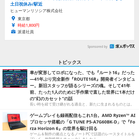
土日祝休み/駅近
ヒューマンリソシア株式会社
東京都
時給1,800円
派遣社員
Sponsored by
トピックス
車が変形してロボになった、でも『ルート16』だった
―41年ぶり完全新作『ROUTE16R』開発者インタビュ
ー。新旧スタッフが語るシリーズの魂。そして41年
前、たった1人のために手作業で直した世界に1本だけ
の“幻のカセット”の話
長い時を経て受け継がれる過去と、新たに生まれるものとは。
ゲームプレイも録画配信もこれ1台。AMD Ryzen™ AI
プロセッサ搭載の「G TUNE P5-A7G60BK-D」で『Fo
rza Horizon 6』の世界を駆け回る
ゲーム＆制作の拠点となるノートPCで話題のレースタイトルを
プレイ。放熱性能もチェックしました！