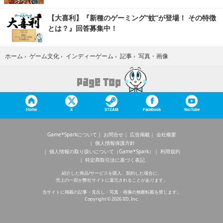
【大喜利】『新種のゲーミング“蚊”が登場！ その特徴
とは？』回答募集中！
写真・画像
ホーム
›
ゲーム文化
›
インディーゲーム
›
記事
›
Home
X
STEAM
Facebook
YouTube
Game*Sparkについて
お問合せ
広告掲載
会社概要
個人情報保護方針
個人情報の取り扱いについて（Game*Spark）
利用規約
特定商取引法に基づく表記
紹介した商品/サービスを購入、契約した場合に、
売上の一部が弊社サイトに還元されることがあります。
当サイトに掲載の記事・見出し・写真・画像の無断転載を禁じます。
Copyright © 2026 IID, Inc.