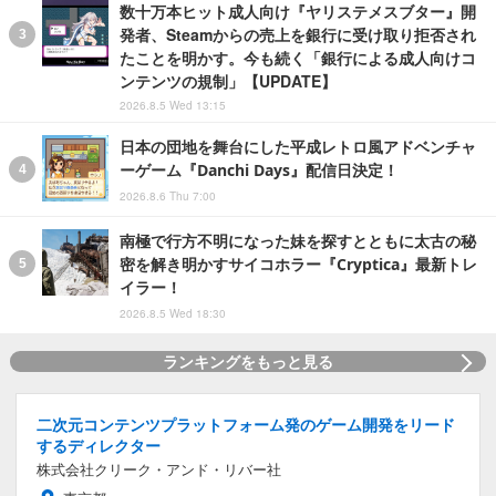
数十万本ヒット成人向け『ヤリステメスブター』開
発者、Steamからの売上を銀行に受け取り拒否され
たことを明かす。今も続く「銀行による成人向けコ
ンテンツの規制」【UPDATE】
2026.8.5 Wed 13:15
日本の団地を舞台にした平成レトロ風アドベンチャ
ーゲーム『Danchi Days』配信日決定！
2026.8.6 Thu 7:00
南極で行方不明になった妹を探すとともに太古の秘
密を解き明かすサイコホラー『Cryptica』最新トレ
イラー！
2026.8.5 Wed 18:30
ランキングをもっと見る
二次元コンテンツプラットフォーム発のゲーム開発をリード
するディレクター
株式会社クリーク・アンド・リバー社