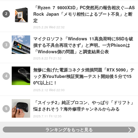
「Ryzen 7 9800X3D」PC突然死の報告相次ぐ―AS
Rock Japan「メモリ相性によるブート不良」と断
定
2025.2.26 Wed 22:32
マイクロソフト「Windows 11高負荷時にSSDを破
損する不具合再現できず」と声明。一方Phisonは
「Windows側の問題」と調査結果公表
2025.8.22 Fri 21:52
無惨に焦げた電源コネクタ焼損問題「RTX 5090」テ
ック系YouTuber検証実施―テスト開始後５分で15
0℃以上に！
2025.2.12 Wed 22:00
「スイッチ2」純正プロコン、やっぱり「ドリフト」
悩まされそう？海外修理チャンネルからみる
2025.7.11 Fri 12:35
ランキングをもっと見る