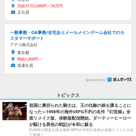
月給31万5,000円～50万円
正社員
一般事務・OA事務/在宅ありメールメインゲーム会社でのカ
スタマーサポート
アデコ株式会社
東京都
時給1,900円～
派遣社員
Sponsored by
トピックス
祖国に裏切られた騎士は、王の仇敵の娘を護ることに
なった―1998年の海外SRPG不朽の名作『幻世録』全
面リメイク版、体験版配信開始。ダーティーヒーロー
が駆ける異色の戦記が令和に蘇る
約30年の歴史を誇る海外SRPGの不朽の名作が全面リメイクされ
て登場！