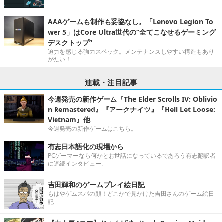
AAAゲームも制作も妥協なし。「Lenovo Legion To
wer 5」はCore Ultra世代の“全てこなせるゲーミング
デスクトップ”
迫力を感じる強力スペック。メンテナンスしやすい構造もあり
がたい！
連載・注目記事
今週発売の新作ゲーム『The Elder Scrolls IV: Oblivio
n Remastered』『アークナイツ』『Hell Let Loose:
Vietnam』他
今週発売の新作ゲームはこちら。
有志日本語化の現場から
PCゲーマーなら何かとお世話になっているであろう有志翻訳者
に連続インタビュー。
吉田輝和のゲームプレイ絵日記
もはやゲムスパの顔！どこかで見かけた吉田さんのゲーム絵日
記