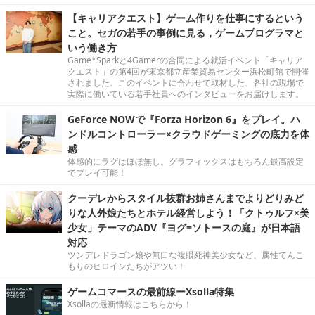
【キャリアクエスト】ゲーム作りを仕事にするという
こと。セガの若手の事例に見る，ゲームプログラマと
いう働き方
Game*Sparkと4Gamerの合同による就活イベント「キャリア
クエスト」の第4回が東京都立産業貿易センター浜松町館で開催
されました。このイベントに合わせて取材した、各社の現場で
実際に働いている若手社員へのインタビューをお届けします。
GeForce NOWで『Forza Horizon 6』をプレイ。ハ
ンドルコントローラー×クラウドゲーミングの底力を体
感
体感的にラグはほぼ無し。グラフィックスはもちろん最高設定
でプレイ可能！
クーデレからスタイル抜群お姉さんまでよりどりみど
りな人外娘たちとホテル経営しよう！「クトゥルフ×美
少女」テーマのADV『ヨグ=ソトースの庭』が日本語
対応
ツンデレドラゴン娘や無口な複眼死神美少女など、属性てんこ
もりのヒロインたちがアツい！
ゲームコマースの最前線ーXsolla特集
Xsollaの最新情報はこちらから！