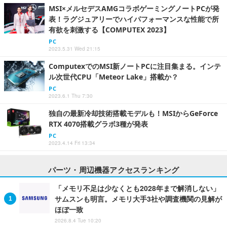
MSI×メルセデスAMGコラボゲーミングノートPCが発
表！ラグジュアリーでハイパフォーマンスな性能で所
有欲を刺激する【COMPUTEX 2023】
PC
2023.5.31 Wed 21:15
ComputexでのMSI新ノートPCに注目集まる。インテ
ル次世代CPU「Meteor Lake」搭載か？
PC
2023.6.1 Thu 7:30
独自の最新冷却技術搭載モデルも！MSIからGeForce
RTX 4070搭載グラボ3種が発表
PC
2023.4.14 Fri 13:34
パーツ・周辺機器アクセスランキング
「メモリ不足は少なくとも2028年まで解消しない」
サムスンも明言。メモリ大手3社や調査機関の見解が
ほぼ一致
2026.8.4 Tue 10:20