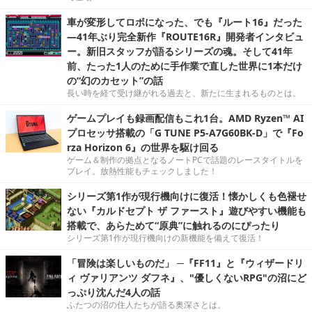
車が変形してロボになった、でも『ルート16』だった
―41年ぶり完全新作『ROUTE16R』開発者インタビュ
ー。新旧スタッフが語るシリーズの魂。そして41年
前、たった1人のために手作業で直した世界に1本だけ
の“幻のカセット”の話
長い時を経て受け継がれる過去と、新たに生まれるものとは。
ゲームプレイも録画配信もこれ1台。AMD Ryzen™ AI
プロセッサ搭載の「G TUNE P5-A7G60BK-D」で『Fo
rza Horizon 6』の世界を駆け回る
ゲーム＆制作の拠点となるノートPCで話題のレースタイトルを
プレイ。放熱性能もチェックしました！
シリーズ第1作が現行機向けに復活！懐かしくも色褪せ
ない『カルドセプト ザ ファースト』遊びやすい機能も
搭載で、あらためて“原典”に触れるのにぴったり
シリーズ第1作が現行機向けの新機能を備えて復活！
「冒険は楽しいものだ」 ─『FF11』と『ウィザードリ
ィ ヴァリアンツ ダフネ』、"優しくないRPG"の沼にど
っぷり沈んだ4人の話
ふたつの沼の住人たちが語る奥深さとは。