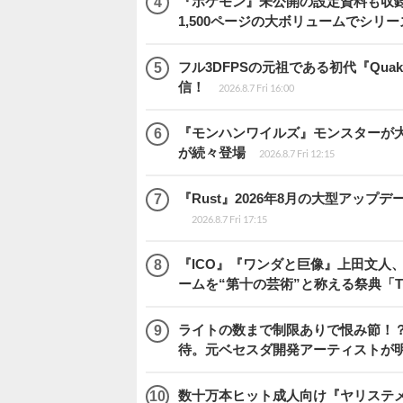
『ポケモン』未公開の設定資料も収録
1,500ページの大ボリュームでシリー
フル3DFPSの元祖である初代『Quake
信！
2026.8.7 Fri 16:00
『モンハンワイルズ』モンスターが
が続々登場
2026.8.7 Fri 12:15
『Rust』2026年8月の大型アップデ
2026.8.7 Fri 17:15
『ICO』『ワンダと巨像』上田文人
ームを“第十の芸術”と称える祭典「The 
ライトの数まで制限ありで恨み節！？『
待。元ベセスダ開発アーティストが
数十万本ヒット成人向け『ヤリステメ