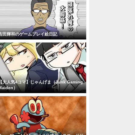
吉田輝和のゲームプレイ絵日記
【大人気4コマ】じゃんげま（Junk Gaming
Maiden）