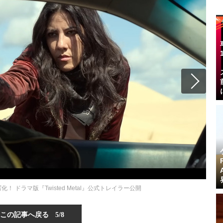
実写化！ ドラマ版『Twisted Metal』公式トレイラー公開
この記事へ戻る
5/8