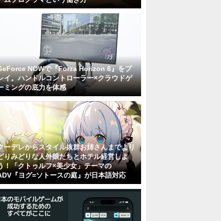
GeForce NOWで『Forza Horizon 6』をプ
レイ。ハンドルコントローラー×クラウドゲ
ーミングの底力を体感
クーデレからスタイル抜群お姉さんまでより
どりみどりな人外娘たちとホテル経営しよ
う！「クトゥルフ×美少女」テーマの
ADV『ヨグ=ソトースの庭』が日本語対応