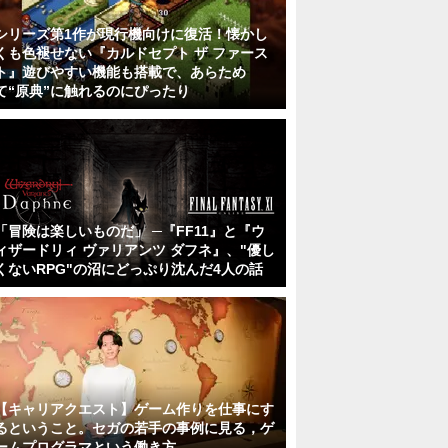
シリーズ第1作が現行機向けに復活！懐かし
くも色褪せない『カルドセプト ザ ファース
ト』遊びやすい機能も搭載で、あらため
て“原典”に触れるのにぴったり
「冒険は楽しいものだ」 ─『FF11』と『ウ
ィザードリィ ヴァリアンツ ダフネ』、"優し
くないRPG"の沼にどっぷり沈んだ4人の話
【キャリアクエスト】ゲーム作りを仕事にす
るということ。セガの若手の事例に見る，ゲ
ームプログラマという働き方