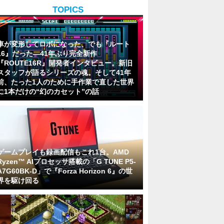
TOPICS
車が変形してロボになった、でも『ルート
16』だった―41年ぶり完全新作
『ROUTE16R』開発者インタビュー。新旧
スタッフが語るシリーズの魂。そして41年
前、たった1人のために手作業で直した世界
に1本だけの“幻のカセット”の話
ゲームプレイも録画配信もこれ1台。AMD
Ryzen™ AIプロセッサ搭載の「G TUNE P5-
A7G60BK-D」で『Forza Horizon 6』の世
界を駆け回る