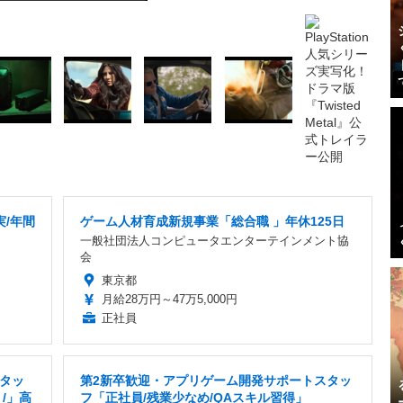
実/年間
ゲーム人材育成新規事業「総合職 」年休125日
一般社団法人コンピュータエンターテインメント協
会
東京都
月給28万円～47万5,000円
正社員
タッ
第2新卒歓迎・アプリゲーム開発サポートスタッ
/」高
フ「正社員/残業少なめ/QAスキル習得」