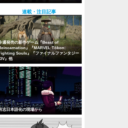
連載・注目記事
今週発売の新作ゲーム『Beast of
Reincarnation』『MARVEL Tōkon:
Fighting Souls』『ファイナルファンタジー
XIV』他
有志日本語化の現場から