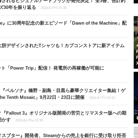
されるビジュアルアートブックが発売決定！ 全3冊、合計約
ズ30年を振り返る
2026.8.7 Fri 15:30
』に30周年記念の新エピソード「Dawn of the Machine」配
大胆デザインされたTシャツも！カプコンストアに新アイテム
ート「Power Trip」配信！ 発電所の再稼働が可能に
、『ペルソナ』橋野・副島・目黒ら豪華クリエイター集結！ゲ
Tenth Mosaic」9月22日・23日に開催
2026.8.7 Fri 10:10
Fallout 3』オリジナル版開発の苦労とリマスター版への期
明かす
2026.8.6 Thu 22:30
スブター』開発者、Steamからの売上を銀行に受け取り拒否