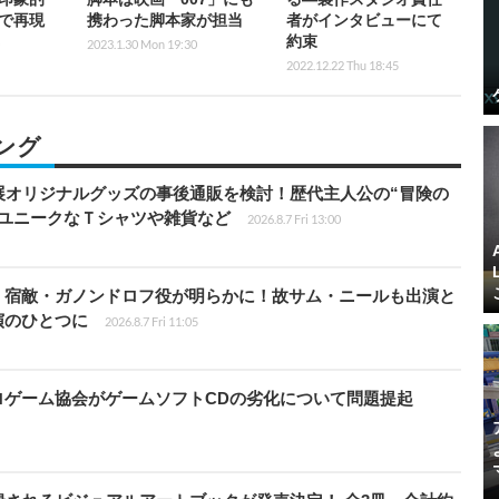
で再現
携わった脚本家が担当
者がインタビューにて
約束
2023.1.30 Mon 19:30
2022.12.22 Thu 18:45
ング
展オリジナルグッズの事後通販を検討！歴代主人公の“冒険の
、ユニークなＴシャツや雑貨など
2026.8.7 Fri 13:00
」宿敵・ガノンドロフ役が明らかに！故サム・ニールも出演と
演のひとつに
2026.8.7 Fri 11:05
ロゲーム協会がゲームソフトCDの劣化について問題提起