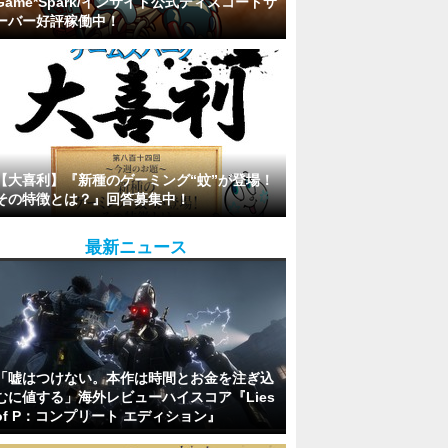
Game*Spark/インサイド公式ディスコードサ
ーバー好評稼働中！
【大喜利】『新種のゲーミング“蚊”が登場！
その特徴とは？』回答募集中！
最新ニュース
「嘘はつけない。本作は時間とお金を注ぎ込
むに値する」海外レビューハイスコア『Lies
of P：コンプリート エディション』