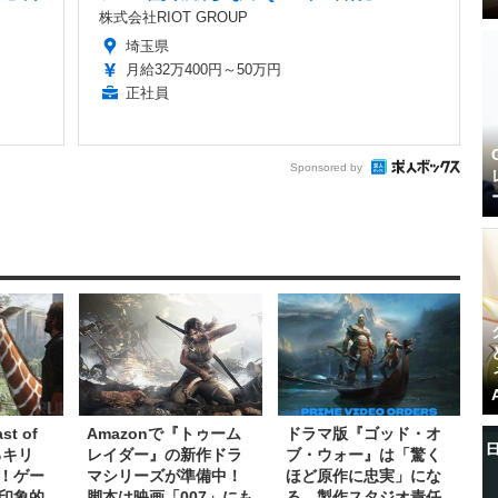
株式会社RIOT GROUP
埼玉県
月給32万400円～50万円
正社員
Sponsored by
st of
Amazonで『トゥーム
ドラマ版『ゴッド・オ
るキリ
レイダー』の新作ドラ
ブ・ウォー』は「驚く
！ゲー
マシリーズが準備中！
ほど原作に忠実」にな
印象的
脚本は映画「007」にも
る―製作スタジオ責任