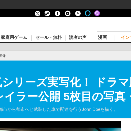
家庭用ゲーム
セール・無料
読者の声
漫画
イン
画像
n人気シリーズ実写化！ ドラマ版
トレイラー公開 5枚目の写真
市から都市へと武装した車で配達を行うJohn Doeを描く。