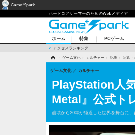
Game*Spark
ハードコアゲーマーのためのWebメディア
ホーム
特集
PCゲーム
アクセスランキング
ホーム
›
ゲーム文化
›
カルチャー
›
記事
›
写真・
ゲーム文化
カルチャー
PlayStatio
Metal』公式
崩壊から20年が経過した世界を舞台に、都