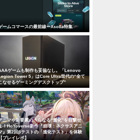
ゲームコマースの最前線ーXsolla特集
AAAゲームも制作も妥協なし。「Lenovo
Legion Tower 5」はCore Ultra世代の“全て
こなせるゲーミングデスクトップ”
アニマや新要素のさらなる“進化”を目撃せ
よ！HoYoverse新作『崩壊：ネクサスアニ
マ』第2回βテストの「進化テスト」を体験
【プレイレポ】