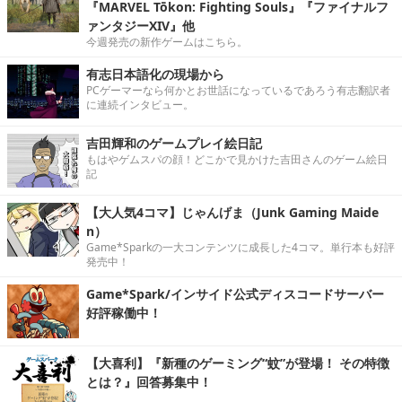
『MARVEL Tōkon: Fighting Souls』『ファイナルフ
ァンタジーXIV』他
今週発売の新作ゲームはこちら。
有志日本語化の現場から
PCゲーマーなら何かとお世話になっているであろう有志翻訳者
に連続インタビュー。
吉田輝和のゲームプレイ絵日記
もはやゲムスパの顔！どこかで見かけた吉田さんのゲーム絵日
記
【大人気4コマ】じゃんげま（Junk Gaming Maide
n）
Game*Sparkの一大コンテンツに成長した4コマ。単行本も好評
発売中！
Game*Spark/インサイド公式ディスコードサーバー
好評稼働中！
【大喜利】『新種のゲーミング“蚊”が登場！ その特徴
とは？』回答募集中！