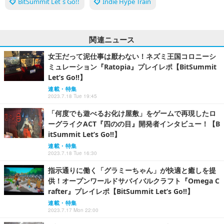
BitSummit Let`s Go!!
Indie Hype Train
関連ニュース
女王だって泥仕事は厭わない！ネズミ王国コロニーシ
ミュレーション『Ratopia』プレイレポ【BitSummit
Let’s Go!!】
連載・特集
2023.7.18 Tue 19:45
「何度でも遊べるお化け屋敷」をゲームで再現したロ
ーグライクACT『四のの目』開発者インタビュー！【B
itSummit Let’s Go!!】
連載・特集
2023.7.18 Tue 16:30
指示通りに働く「グラミーちゃん」が快適と癒しを提
供！オープンワールドサバイバルクラフト『Omega C
rafter』プレイレポ【BitSummit Let’s Go!!】
連載・特集
2023.7.17 Mon 22:00