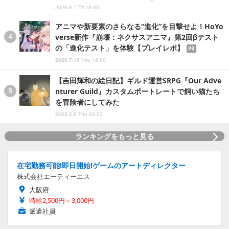
2026.8.7 Fri 18:00
アニマや新要素のさらなる“進化”を目撃せよ！HoYo
verse新作『崩壊：ネクサスアニマ』第2回βテスト
の「進化テスト」を体験【プレイレポ】
PR
2026.7.16 Thu 12:00
【吉田輝和の絵日記】ギルド運営SRPG『Our Adve
nturer Guild』カスタムポートレートで飼い猫たち
を冒険者にしてみた
2025.2.6 Thu 20:00
ランキングをもっと見る
在宅勤務可能!即日開始!ゲームのアートディレクター
株式会社エーティーエス
大阪府
時給2,500円～3,000円
派遣社員