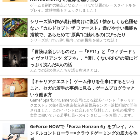
ゲーム＆制作の拠点となるノートPCで話題のレースタイトルを
プレイ。放熱性能もチェックしました！
シリーズ第1作が現行機向けに復活！懐かしくも色褪せ
ない『カルドセプト ザ ファースト』遊びやすい機能も
搭載で、あらためて“原典”に触れるのにぴったり
シリーズ第1作が現行機向けの新機能を備えて復活！
「冒険は楽しいものだ」 ─『FF11』と『ウィザードリ
ィ ヴァリアンツ ダフネ』、"優しくないRPG"の沼にど
っぷり沈んだ4人の話
ふたつの沼の住人たちが語る奥深さとは。
【キャリアクエスト】ゲーム作りを仕事にするという
こと。セガの若手の事例に見る，ゲームプログラマと
いう働き方
Game*Sparkと4Gamerの合同による就活イベント「キャリア
クエスト」の第4回が東京都立産業貿易センター浜松町館で開催
されました。このイベントに合わせて取材した、各社の現場で
実際に働いている若手社員へのインタビューをお届けします。
GeForce NOWで『Forza Horizon 6』をプレイ。ハ
ンドルコントローラー×クラウドゲーミングの底力を体
感