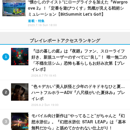
“懐かしのテイスト”にローグライクを加えた『Wargro
ove 2』！「定番を遊びつくす」気概が見える戦術シ
ミュレーション【BitSummit Let’s Go!!】
連載・特集
2023.7.16 Sun 18:00
プレイレポートアクセスランキング
『ほの暮しの庭』は『夜廻』ファン、スローライフ
好き、新規ユーザーのすべてに“良し”！ 唯一無二の
「不穏生活シム」恐怖も暮らしもお好み次第【プレ
イレポ】
2026.8.7 Fri 19:45
“色々デカい”美人妖怪と少年のドキドキなひと夏…
ハートフルホラーADV『八尺様がいた夏休み』プレ
イレポ
2026.8.2 Sun 19:00
モバイル向け新作は“やってること”がちゃんと『幻
想水滸伝』。『幻想水滸伝 STAR LEAP』は「基本
無料だから」と舐めてかかれない仕上がり！