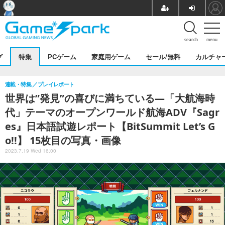
search
menu
グ
特集
PCゲーム
家庭用ゲーム
セール/無料
カルチャ
連載・特集
プレイレポート
世界は”発見”の喜びに満ちている―「大航海時
代」テーマのオープンワールド航海ADV『Sagr
es』日本語試遊レポート【BitSummit Let’s G
o!!】 15枚目の写真・画像
2023.7.19 Wed 16:00