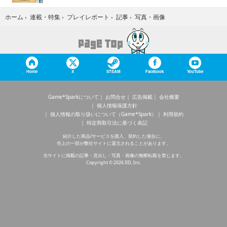
写真・画像
ホーム
›
連載・特集
›
プレイレポート
›
記事
›
Home
X
STEAM
Facebook
YouTube
Game*Sparkについて
お問合せ
広告掲載
会社概要
個人情報保護方針
個人情報の取り扱いについて（Game*Spark）
利用規約
特定商取引法に基づく表記
紹介した商品/サービスを購入、契約した場合に、
売上の一部が弊社サイトに還元されることがあります。
当サイトに掲載の記事・見出し・写真・画像の無断転載を禁じます。
Copyright © 2026 IID, Inc.