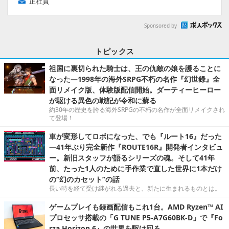
正社員
Sponsored by
トピックス
祖国に裏切られた騎士は、王の仇敵の娘を護ることに
なった―1998年の海外SRPG不朽の名作『幻世録』全
面リメイク版、体験版配信開始。ダーティーヒーロー
が駆ける異色の戦記が令和に蘇る
約30年の歴史を誇る海外SRPGの不朽の名作が全面リメイクされ
て登場！
車が変形してロボになった、でも『ルート16』だった
―41年ぶり完全新作『ROUTE16R』開発者インタビュ
ー。新旧スタッフが語るシリーズの魂。そして41年
前、たった1人のために手作業で直した世界に1本だけ
の“幻のカセット”の話
長い時を経て受け継がれる過去と、新たに生まれるものとは。
ゲームプレイも録画配信もこれ1台。AMD Ryzen™ AI
プロセッサ搭載の「G TUNE P5-A7G60BK-D」で『Fo
rza Horizon 6』の世界を駆け回る