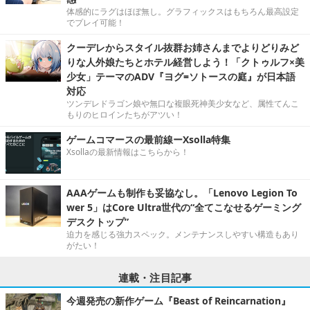
体感的にラグはほぼ無し。グラフィックスはもちろん最高設定
でプレイ可能！
クーデレからスタイル抜群お姉さんまでよりどりみど
りな人外娘たちとホテル経営しよう！「クトゥルフ×美
少女」テーマのADV『ヨグ=ソトースの庭』が日本語
対応
ツンデレドラゴン娘や無口な複眼死神美少女など、属性てんこ
もりのヒロインたちがアツい！
ゲームコマースの最前線ーXsolla特集
Xsollaの最新情報はこちらから！
AAAゲームも制作も妥協なし。「Lenovo Legion To
wer 5」はCore Ultra世代の“全てこなせるゲーミング
デスクトップ”
迫力を感じる強力スペック。メンテナンスしやすい構造もあり
がたい！
連載・注目記事
今週発売の新作ゲーム『Beast of Reincarnation』