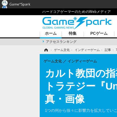
Game*Spark
ハードコアゲーマーのためのWebメディア
ホーム
特集
PCゲーム
アクセスランキング
ホーム
›
ゲーム文化
›
インディーゲーム
›
記事
›
ゲーム文化
インディーゲーム
カルト教団の指
トラテジー『Unit
真・画像
1つの州から徐々に影響力を拡大してい