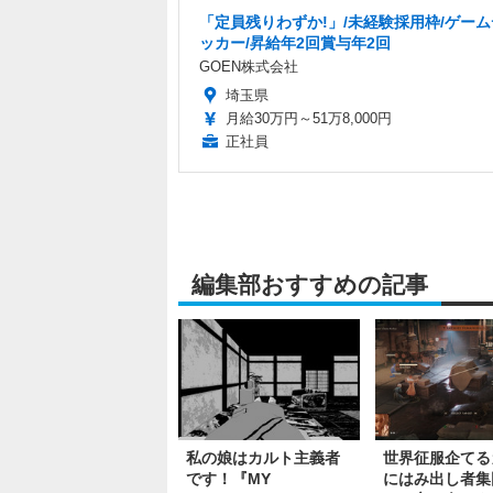
「定員残りわずか!」/未経験採用枠/ゲー
ッカー/昇給年2回賞与年2回
GOEN株式会社
埼玉県
月給30万円～51万8,000円
正社員
編集部おすすめの記事
私の娘はカルト主義者
世界征服企てる
です！『MY
にはみ出し者集