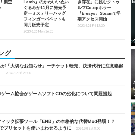
！架空
Lamb』のかわいいぬい
き存在」に挑むクトゥ
の
ぐるみが11月に発売予
ルフCo-opホラー
定―ミステリーバッグ
『Eresys』Steamで早
フィンガーパペットも
期アクセス開始
同月販売予定
2023.4.21 Fri 12:30
2023.6.26 Mon 16:23
ング
ムが「大切なお知らせ」ーチケット転売、決済代行に注意喚起
」
2026.8.7 Fri 21:00
ロゲーム協会がゲームソフトCDの劣化について問題提起
ィック拡張ツール「ENB」の本格的な代替Mod登場！？
ders」でプリセットを使いまわせるように
2026.8.8 Sat 0:00