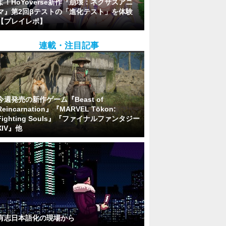
よ！HoYoverse新作『崩壊：ネクサスアニ
マ』第2回βテストの「進化テスト」を体験
【プレイレポ】
連載・注目記事
今週発売の新作ゲーム『Beast of
Reincarnation』『MARVEL Tōkon:
Fighting Souls』『ファイナルファンタジー
XIV』他
有志日本語化の現場から