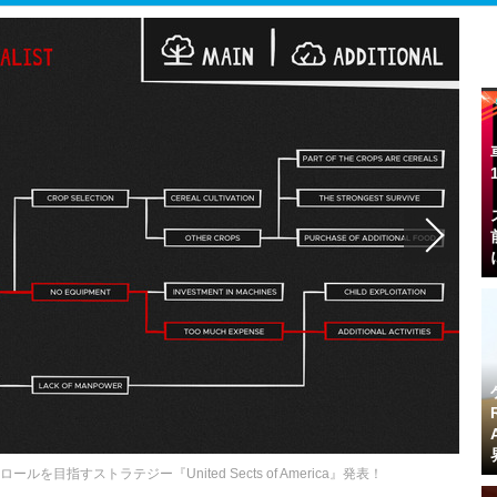
目指すストラテジー『United Sects of America』発表！