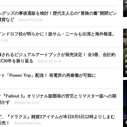
ルグッズの事後通販を検討！歴代主人公の“冒険の書”開閉ピン
雑貨など
2026.8.7 Fri 13:00
ノンドロフ役が明らかに！故サム・ニールも出演と海外報道。
i 11:05
されるビジュアルアートブックが発売決定！ 全3冊、合計約
ズ30年を振り返る
2026.8.7 Fri 15:30
ート「Power Trip」配信！ 発電所の再稼働が可能に
Fallout 3』オリジナル版開発の苦労とリマスター版への期
明かす
2026.8.6 Thu 22:30
、『ドラクエ』雑貨3アイテムが本日8月5日12時よりしまむ
販売！
2026.8.5 Wed 11:45