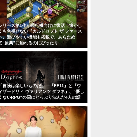
シリーズ第1作が現行機向けに復活！懐かし
くも色褪せない『カルドセプト ザ ファース
ト』遊びやすい機能も搭載で、あらため
て“原典”に触れるのにぴったり
「冒険は楽しいものだ」 ─『FF11』と『ウ
ィザードリィ ヴァリアンツ ダフネ』、"優し
くないRPG"の沼にどっぷり沈んだ4人の話