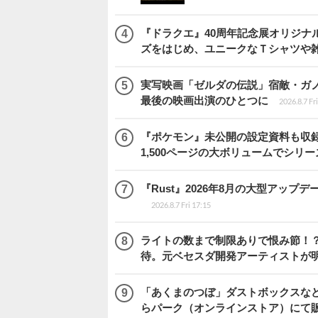
『ドラクエ』40周年記念展オリジナ
ズをはじめ、ユニークなＴシャツや
実写映画「ゼルダの伝説」宿敵・ガ
最後の映画出演のひとつに
2026.8.7 Fr
『ポケモン』未公開の設定資料も収録
1,500ページの大ボリュームでシリー
『Rust』2026年8月の大型アップデ
2026.8.7 Fri 17:15
ライトの数まで制限ありで恨み節！？『
待。元ベセスダ開発アーティストが
「あくまのつぼ」ダストボックスなど
らパーク（オンラインストア）にて