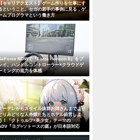
【キャリアクエスト】ゲーム作りを仕事にす
るということ。セガの若手の事例に見る，ゲ
ームプログラマという働き方
GeForce NOWで『Forza Horizon 6』をプ
レイ。ハンドルコントローラー×クラウドゲ
ーミングの底力を体感
クーデレからスタイル抜群お姉さんまでより
どりみどりな人外娘たちとホテル経営しよ
う！「クトゥルフ×美少女」テーマの
ADV『ヨグ=ソトースの庭』が日本語対応