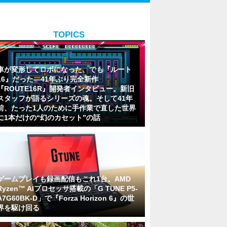
TOPICS
車が変形してロボになった、でも『ルート
16』だった―41年ぶり完全新作
『ROUTE16R』開発者インタビュー。新旧
スタッフが語るシリーズの魂。そして41年
前、たった1人のために手作業で直した世界
に1本だけの“幻のカセット”の話
ゲームプレイも録画配信もこれ1台。AMD
Ryzen™ AIプロセッサ搭載の「G TUNE P5-
A7G60BK-D」で『Forza Horizon 6』の世
界を駆け回る