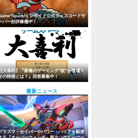
Game*Spark/インサイド公式ディスコードサ
ーバー好評稼働中！
【大喜利】『新種のゲーミング“蚊”が登場！
その特徴とは？』回答募集中！
最新ニュース
プラズマ・セイバーやパワー・バリアを駆使
する『オーバーウォッチ』新タンクヒーロー