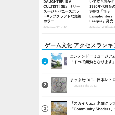
DAUGHTER IS A
いて立ち向かえ
CULTIST! SE』リリー
1930年代舞台
ス―ジャパニーズホラ
SRPG『The
ー×ラブクラフトな短編
Lamplighters
ホラー
League』発売
2023.10.27 Fri 7:30
2023.10.4 Wed 10:15
ゲーム文化 アクセスランキ
ニンテンドーミュージア
「すべて無効となります
まっぷたつに…日本レト
2026.8.6 Thu 21:43
『スカイリム』老舗グラフ
「Community Sha