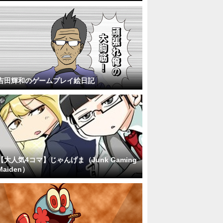
吉田輝和のゲームプレイ絵日記
【大人気4コマ】じゃんげま（Junk Gaming
Maiden）