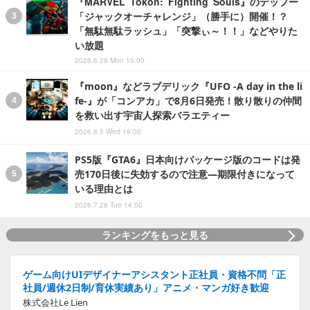
『MARVEL Tōkon: Fighting Souls』のデップー
「ジャックオーチャレンジ」（勝手に）開催！？
「無駄無駄ラッシュ」「突撃ぃ～！！」などやりた
い放題
2026.6.29 Mon 15:00
『moon』などラブデリック『UFO -A day in the li
fe-』が「コンアカ」で8月6日発売！散り散りの仲間
を救い出す宇宙人探索バラエティー
2026.8.5 Wed 19:00
PS5版『GTA6』日本向けパッケージ版のコードは発
売170日後に失効するので注意―期限付きになって
いる理由とは
2026.7.28 Tue 14:00
ランキングをもっと見る
ゲーム向けUIデザイナーアシスタント正社員・資格不問「正
社員/週休2日制/育休実績あり」アニメ・マンガ好き歓迎
株式会社Le Lien