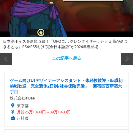
日本語ボイスを新規収録！『UFOロボ グレンダイザー：たとえ我が命つ
きるとも』PS4/PS5向け"完全日本語版"が2024年春登場
この記事へ戻る
ゲーム向けUIデザイナーアシスタント・未経験歓迎・転職初
挑戦歓迎「完全週休2日制/社会保険完備」・新宿区西新宿六
丁目
株式会社alBee
東京都
月給25万1,400円～39万1,400円
正社員