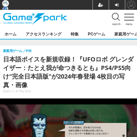
search
menu
ホーム
アクセスランキング
特集
PCゲーム
家庭用ゲー
家庭用ゲーム
PS5
日本語ボイスを新規収録！『UFOロボ グレンダ
イザー：たとえ我が命つきるとも』PS4/PS5向
け"完全日本語版"が2024年春登場 4枚目の写
真・画像
2023.11.9 Thu 9:51