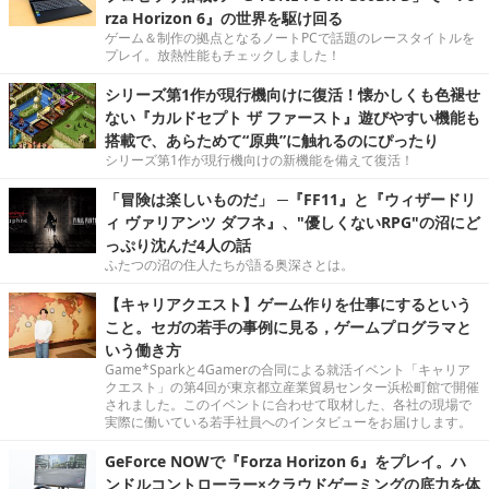
rza Horizon 6』の世界を駆け回る
ゲーム＆制作の拠点となるノートPCで話題のレースタイトルを
プレイ。放熱性能もチェックしました！
シリーズ第1作が現行機向けに復活！懐かしくも色褪せ
ない『カルドセプト ザ ファースト』遊びやすい機能も
搭載で、あらためて“原典”に触れるのにぴったり
シリーズ第1作が現行機向けの新機能を備えて復活！
「冒険は楽しいものだ」 ─『FF11』と『ウィザードリ
ィ ヴァリアンツ ダフネ』、"優しくないRPG"の沼にど
っぷり沈んだ4人の話
ふたつの沼の住人たちが語る奥深さとは。
【キャリアクエスト】ゲーム作りを仕事にするという
こと。セガの若手の事例に見る，ゲームプログラマと
いう働き方
Game*Sparkと4Gamerの合同による就活イベント「キャリア
クエスト」の第4回が東京都立産業貿易センター浜松町館で開催
されました。このイベントに合わせて取材した、各社の現場で
実際に働いている若手社員へのインタビューをお届けします。
GeForce NOWで『Forza Horizon 6』をプレイ。ハ
ンドルコントローラー×クラウドゲーミングの底力を体