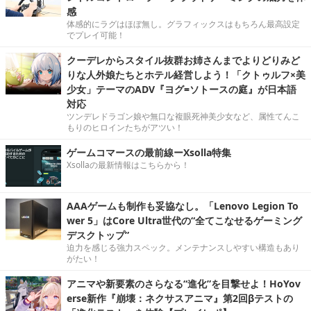
感
体感的にラグはほぼ無し。グラフィックスはもちろん最高設定
でプレイ可能！
クーデレからスタイル抜群お姉さんまでよりどりみど
りな人外娘たちとホテル経営しよう！「クトゥルフ×美
少女」テーマのADV『ヨグ=ソトースの庭』が日本語
対応
ツンデレドラゴン娘や無口な複眼死神美少女など、属性てんこ
もりのヒロインたちがアツい！
ゲームコマースの最前線ーXsolla特集
Xsollaの最新情報はこちらから！
AAAゲームも制作も妥協なし。「Lenovo Legion To
wer 5」はCore Ultra世代の“全てこなせるゲーミング
デスクトップ”
迫力を感じる強力スペック。メンテナンスしやすい構造もあり
がたい！
アニマや新要素のさらなる“進化”を目撃せよ！HoYov
erse新作『崩壊：ネクサスアニマ』第2回βテストの