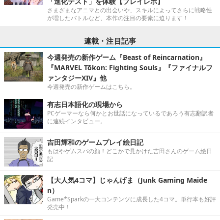
「進化テスト」を体験【プレイレポ】
さまざまなアニマとの出会いや、スキルによってさらに戦略性
が増したバトルなど、本作の注目の要素に迫ります！
連載・注目記事
今週発売の新作ゲーム『Beast of Reincarnation』
『MARVEL Tōkon: Fighting Souls』『ファイナルフ
ァンタジーXIV』他
今週発売の新作ゲームはこちら。
有志日本語化の現場から
PCゲーマーなら何かとお世話になっているであろう有志翻訳者
に連続インタビュー。
吉田輝和のゲームプレイ絵日記
もはやゲムスパの顔！どこかで見かけた吉田さんのゲーム絵日
記
【大人気4コマ】じゃんげま（Junk Gaming Maide
n）
Game*Sparkの一大コンテンツに成長した4コマ。単行本も好評
発売中！