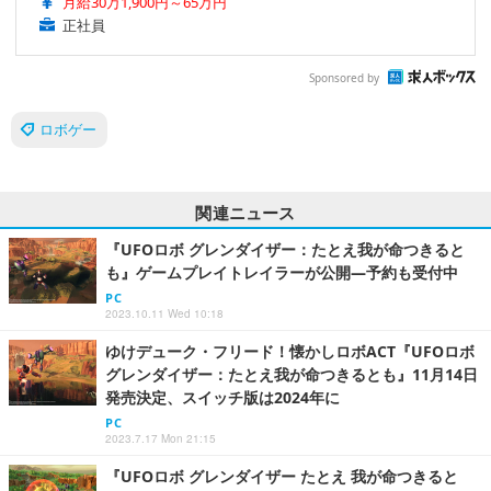
月給30万1,900円～65万円
正社員
Sponsored by
ロボゲー
関連ニュース
『UFOロボ グレンダイザー：たとえ我が命つきると
も』ゲームプレイトレイラーが公開―予約も受付中
PC
2023.10.11 Wed 10:18
ゆけデューク・フリード！懐かしロボACT『UFOロボ
グレンダイザー：たとえ我が命つきるとも』11月14日
発売決定、スイッチ版は2024年に
PC
2023.7.17 Mon 21:15
『UFOロボ グレンダイザー たとえ 我が命つきると