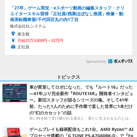
「27卒」ゲーム実況・eスポーツ動画の編集スタッフ・クリ
エイタースキル習得「正社員/残業ほぼなし推奨」映像・動
画系転職希望/千代田区丸の内1丁目
株式会社ELシステム
東京都
月給25万3,800円～32万円
正社員
Sponsored by
トピックス
車が変形してロボになった、でも『ルート16』だった
―41年ぶり完全新作『ROUTE16R』開発者インタビュ
ー。新旧スタッフが語るシリーズの魂。そして41年
前、たった1人のために手作業で直した世界に1本だけ
の“幻のカセット”の話
長い時を経て受け継がれる過去と、新たに生まれるものとは。
ゲームプレイも録画配信もこれ1台。AMD Ryzen™ AI
プロセッサ搭載の「G TUNE P5-A7G60BK-D」で『Fo