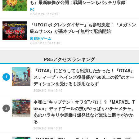
も』最新映像が公開！戦闘シーンもバッチリ収録
PC
2023.2.24 Fri 12:12
「UFOロボ グレンダイザー」も参戦決定！『メガトン
級ムサシX』が基本プレイ無料で配信開始
家庭用ゲーム
2022.12.16 Fri 11:45
PS5アクセスランキング
『GTA6』にどうしても出演したかった！『GTA5』
スティーブ・ヘインズ役俳優が“60以上の役”のオー
ディションを受けるも採用ならず
2026.8.6 Thu 15:45
令和に“キャプテン・サワダ”パロ！？『MARVEL T
ōkon』デッドプールの技がやっぱりハチャメチャ。
あのハラキリや馬乗り爆発技など無法に磨きがかか
る
2026.8.6 Thu 13:22