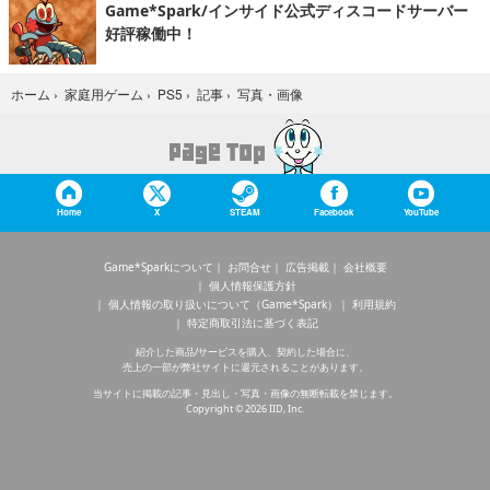
Game*Spark/インサイド公式ディスコードサーバー
好評稼働中！
写真・画像
ホーム
›
家庭用ゲーム
›
PS5
›
記事
›
Home
X
STEAM
Facebook
YouTube
Game*Sparkについて
お問合せ
広告掲載
会社概要
個人情報保護方針
個人情報の取り扱いについて（Game*Spark）
利用規約
特定商取引法に基づく表記
紹介した商品/サービスを購入、契約した場合に、
売上の一部が弊社サイトに還元されることがあります。
当サイトに掲載の記事・見出し・写真・画像の無断転載を禁じます。
Copyright © 2026 IID, Inc.