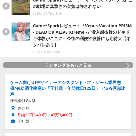
の戦場に真摯さの欠如は許されない
2026.4.29 Wed 8:30
Game*Sparkレビュー：『Venus Vacation PRISM
- DEAD OR ALIVE Xtreme -』没入感抜群のドキド
キ体験がここに―今後の利便性改善にも期待大【ネ
タバレあり】
2025.4.1 Tue 20:00
ランキングをもっと見る
ゲーム向けUIデザイナーアシスタント・IT・ゲーム業界志
望/有給消化率高い「正社員・年間休日125日」・渋谷区恵比
寿
株式会社GUM
東京都
月給33万3,400円～47万3,400円
正社員