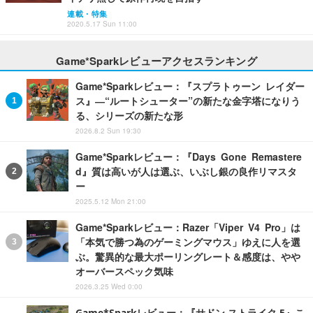
連載・特集
2020.5.17 Sun 11:00
Game*Sparkレビューアクセスランキング
Game*Sparkレビュー：『スプラトゥーン レイダー
ス』―“ルートシューター”の新たな金字塔になりう
る、シリーズの新たな形
2026.8.2 Sun 19:30
Game*Sparkレビュー：『Days Gone Remastere
d』質は高いが人は選ぶ、いぶし銀の良作リマスタ
ー
2025.5.12 Mon 21:00
Game*Sparkレビュー：Razer「Viper V4 Pro」は
「本気で勝つ為のゲーミングマウス」ゆえに人を選
ぶ。驚異的な最大ポーリングレート＆感度は、やや
オーバースペック気味
2026.3.25 Wed 0:00
Game*Sparkレビュー：『サドン ストライク 5』こ