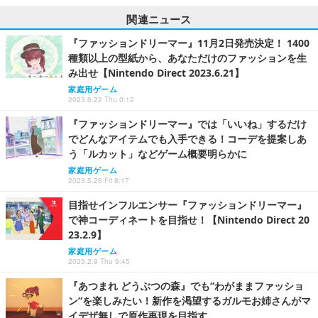
関連ニュース
『ファッションドリーマー』11月2日発売決定！ 1400
種類以上の型紙から、あなただけのファッションを生
み出せ【Nintendo Direct 2023.6.21】
家庭用ゲーム
2023.6.22 Thu 0:12
『ファッションドリーマー』では「いいね」するだけ
でどんなアイテムでも入手できる！コーデを提案しあ
う「ルカット」などゲーム概要明らかに
家庭用ゲーム
2023.5.26 Fri 8:17
目指せインフルエンサー『ファッションドリーマー』
で神コーディネートを目指せ！【Nintendo Direct 20
23.2.9】
家庭用ゲーム
2023.2.9 Thu 9:45
『あつまれ どうぶつの森』でも“わがままファッショ
ン”を楽しみたい！新作を渇望するガルモお姉さんがマ
イデザ無しで原作再現を目指す