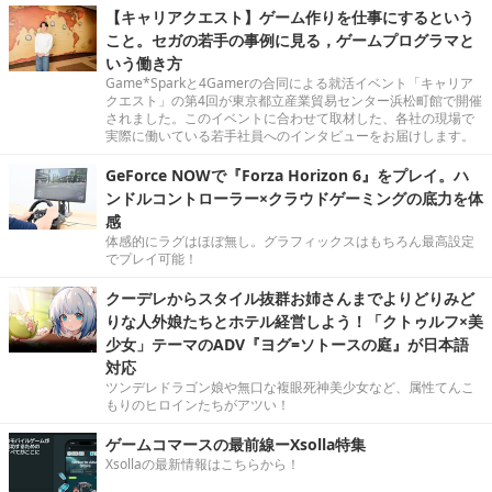
【キャリアクエスト】ゲーム作りを仕事にするという
こと。セガの若手の事例に見る，ゲームプログラマと
いう働き方
Game*Sparkと4Gamerの合同による就活イベント「キャリア
クエスト」の第4回が東京都立産業貿易センター浜松町館で開催
されました。このイベントに合わせて取材した、各社の現場で
実際に働いている若手社員へのインタビューをお届けします。
GeForce NOWで『Forza Horizon 6』をプレイ。ハ
ンドルコントローラー×クラウドゲーミングの底力を体
感
体感的にラグはほぼ無し。グラフィックスはもちろん最高設定
でプレイ可能！
クーデレからスタイル抜群お姉さんまでよりどりみど
りな人外娘たちとホテル経営しよう！「クトゥルフ×美
少女」テーマのADV『ヨグ=ソトースの庭』が日本語
対応
ツンデレドラゴン娘や無口な複眼死神美少女など、属性てんこ
もりのヒロインたちがアツい！
ゲームコマースの最前線ーXsolla特集
Xsollaの最新情報はこちらから！