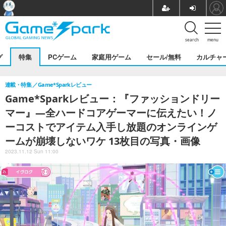
search
menu
グ
特集
PCゲーム
家庭用ゲーム
セール/無料
カルチャ
連載・特集
Game*Sparkレビュー
Game*Sparkレビュー：『ファッションドリー
マー』―全ハードコアゲーマーに伝えたい！ノ
ーコストでアイテム入手し放題のオンラインゲ
ームが崩壊しないワケ 13枚目の写真・画像
2023.11.12 Sun 11:00