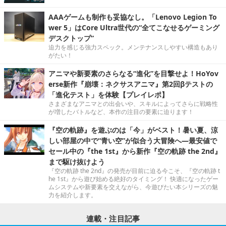
AAAゲームも制作も妥協なし。「Lenovo Legion To
wer 5」はCore Ultra世代の“全てこなせるゲーミング
デスクトップ”
迫力を感じる強力スペック。メンテナンスしやすい構造もあり
がたい！
アニマや新要素のさらなる“進化”を目撃せよ！HoYov
erse新作『崩壊：ネクサスアニマ』第2回βテストの
「進化テスト」を体験【プレイレポ】
さまざまなアニマとの出会いや、スキルによってさらに戦略性
が増したバトルなど、本作の注目の要素に迫ります！
『空の軌跡』を遊ぶのは「今」がベスト！暑い夏、涼
しい部屋の中で“青い空”が似合う大冒険へ―最安値で
セール中の『the 1st』から新作『空の軌跡 the 2nd』
まで駆け抜けよう
『空の軌跡 the 2nd』の発売が目前に迫る今こそ、『空の軌跡 t
he 1st』から遊び始める絶好のタイミング！ 快適になったゲー
ムシステムや新要素を交えながら、今遊びたい本シリーズの魅
力を紹介します。
連載・注目記事