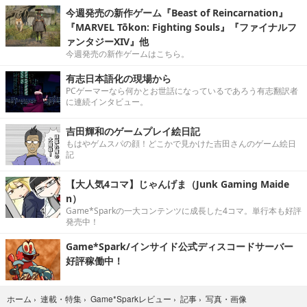
今週発売の新作ゲーム『Beast of Reincarnation』
『MARVEL Tōkon: Fighting Souls』『ファイナルフ
ァンタジーXIV』他
今週発売の新作ゲームはこちら。
有志日本語化の現場から
PCゲーマーなら何かとお世話になっているであろう有志翻訳者
に連続インタビュー。
吉田輝和のゲームプレイ絵日記
もはやゲムスパの顔！どこかで見かけた吉田さんのゲーム絵日
記
【大人気4コマ】じゃんげま（Junk Gaming Maide
n）
Game*Sparkの一大コンテンツに成長した4コマ。単行本も好評
発売中！
Game*Spark/インサイド公式ディスコードサーバー
好評稼働中！
写真・画像
ホーム
›
連載・特集
›
Game*Sparkレビュー
›
記事
›