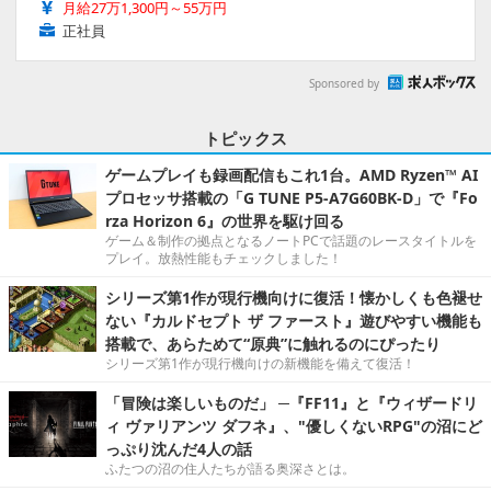
月給27万1,300円～55万円
正社員
Sponsored by
トピックス
ゲームプレイも録画配信もこれ1台。AMD Ryzen™ AI
プロセッサ搭載の「G TUNE P5-A7G60BK-D」で『Fo
rza Horizon 6』の世界を駆け回る
ゲーム＆制作の拠点となるノートPCで話題のレースタイトルを
プレイ。放熱性能もチェックしました！
シリーズ第1作が現行機向けに復活！懐かしくも色褪せ
ない『カルドセプト ザ ファースト』遊びやすい機能も
搭載で、あらためて“原典”に触れるのにぴったり
シリーズ第1作が現行機向けの新機能を備えて復活！
「冒険は楽しいものだ」 ─『FF11』と『ウィザードリ
ィ ヴァリアンツ ダフネ』、"優しくないRPG"の沼にど
っぷり沈んだ4人の話
ふたつの沼の住人たちが語る奥深さとは。