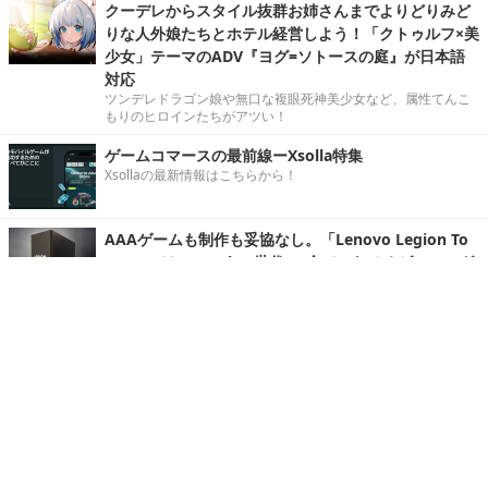
クーデレからスタイル抜群お姉さんまでよりどりみど
りな人外娘たちとホテル経営しよう！「クトゥルフ×美
少女」テーマのADV『ヨグ=ソトースの庭』が日本語
対応
ツンデレドラゴン娘や無口な複眼死神美少女など、属性てんこ
もりのヒロインたちがアツい！
ゲームコマースの最前線ーXsolla特集
Xsollaの最新情報はこちらから！
AAAゲームも制作も妥協なし。「Lenovo Legion To
wer 5」はCore Ultra世代の“全てこなせるゲーミング
デスクトップ”
迫力を感じる強力スペック。メンテナンスしやすい構造もあり
がたい！
アニマや新要素のさらなる“進化”を目撃せよ！HoYov
erse新作『崩壊：ネクサスアニマ』第2回βテストの
「進化テスト」を体験【プレイレポ】
さまざまなアニマとの出会いや、スキルによってさらに戦略性
が増したバトルなど、本作の注目の要素に迫ります！