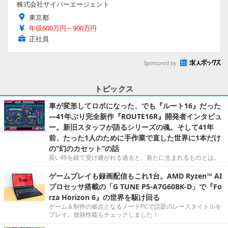
株式会社サイバーエージェント
東京都
年収600万円～900万円
正社員
Sponsored by
トピックス
車が変形してロボになった、でも『ルート16』だった
―41年ぶり完全新作『ROUTE16R』開発者インタビュ
ー。新旧スタッフが語るシリーズの魂。そして41年
前、たった1人のために手作業で直した世界に1本だけ
の“幻のカセット”の話
長い時を経て受け継がれる過去と、新たに生まれるものとは。
ゲームプレイも録画配信もこれ1台。AMD Ryzen™ AI
プロセッサ搭載の「G TUNE P5-A7G60BK-D」で『Fo
rza Horizon 6』の世界を駆け回る
ゲーム＆制作の拠点となるノートPCで話題のレースタイトルを
プレイ。放熱性能もチェックしました！