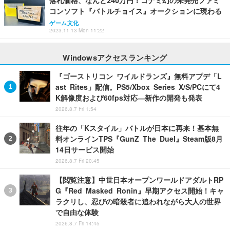
落札価格、なんと240万円！コナミ幻の未発売ファミ
コンソフト『バトルチョイス』オークションに現わる
ゲーム文化
2023.11.13 Mon 11:22
Windowsアクセスランキング
『ゴーストリコン ワイルドランズ』無料アプデ「L
ast Rites」配信。PS5/Xbox Series X/S/PCにて4
K解像度および60fps対応―新作の開発も発表
2026.8.7 Fri 1:54
往年の「Kスタイル」バトルが日本に再来！基本無
料オンラインTPS『GunZ The Duel』Steam版8月
14日サービス開始
2026.8.7 Fri 20:45
【閲覧注意】中世日本オープンワールドアダルトRP
G『Red Masked Ronin』早期アクセス開始！キャ
ラクリし、忍びの暗殺者に追われながら大人の世界
で自由な体験
2026.8.7 Fri 14:45