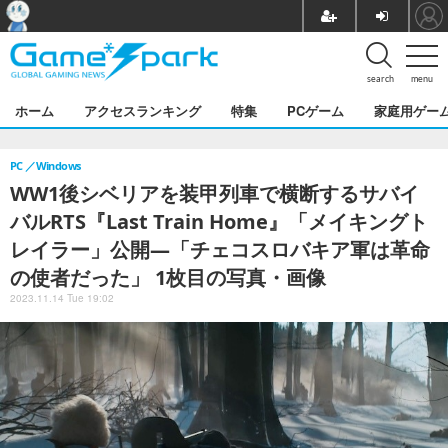
search
menu
ホーム
アクセスランキング
特集
PCゲーム
家庭用ゲー
PC
Windows
WW1後シベリアを装甲列車で横断するサバイ
バルRTS『Last Train Home』「メイキングト
レイラー」公開―「チェコスロバキア軍は革命
の使者だった」 1枚目の写真・画像
2023.11.14 Tue 19:02