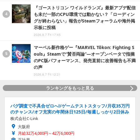
『ゴーストリコン ワイルドランズ』最新アプデ配信
も未だ一部のCPU環境では動かない？「ローディン
グが終わらない」報告がSteamフォーラムや海外掲
示板に投稿
2026.8.7 Fri 17:45
マーベル新作格ゲー『MARVEL Tōkon: Fighting S
ouls』Steamで“賛否両論”―オープンベータで指摘
のPC版パフォーマンス、発売直前に改善報告も不満
の声
2026.8.7 Fri 12:21
ランキングをもっと見る
バグ調査で不具合ゼロへ!/ゲームテストスタッフ/月収35万円
のチャンス/オフ充実の年間休日125日/毎週しっかり2日休み
株式会社C-Link
大阪府
月給32万4,000円～42万6,000円
正社員