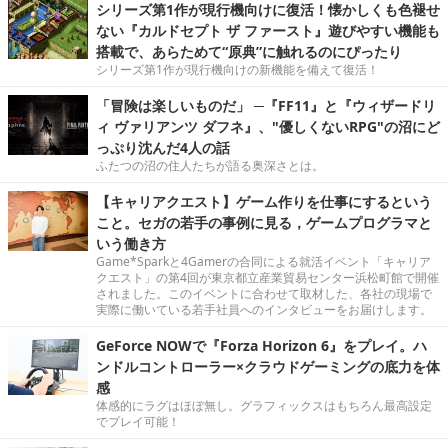
シリーズ第1作が現行機向けに復活！懐かしくも色褪せ
ない『カルドセプト ザ ファースト』遊びやすい機能も
搭載で、あらためて“原典”に触れるのにぴったり
シリーズ第1作が現行機向けの新機能を備えて復活！
「冒険は楽しいものだ」 ─『FF11』と『ウィザードリ
ィ ヴァリアンツ ダフネ』、"優しくないRPG"の沼にど
っぷり沈んだ4人の話
ふたつの沼の住人たちが語る奥深さとは。
【キャリアクエスト】ゲーム作りを仕事にするという
こと。セガの若手の事例に見る，ゲームプログラマと
いう働き方
Game*Sparkと4Gamerの合同による就活イベント「キャリア
クエスト」の第4回が東京都立産業貿易センター浜松町館で開催
されました。このイベントに合わせて取材した、各社の現場で
実際に働いている若手社員へのインタビューをお届けします。
GeForce NOWで『Forza Horizon 6』をプレイ。ハ
ンドルコントローラー×クラウドゲーミングの底力を体
感
体感的にラグはほぼ無し。グラフィックスはもちろん最高設定
でプレイ可能！