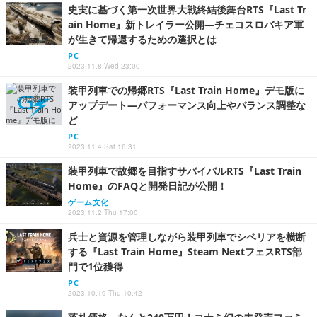
史実に基づく第一次世界大戦終結後舞台RTS『Last Tr
ain Home』新トレイラー公開―チェコスロバキア軍
が生きて帰還するための選択とは
PC
2023.11.8 Wed 23:00
装甲列車での帰郷RTS『Last Train Home』デモ版に
アップデート―パフォーマンス向上やバランス調整な
ど
PC
2023.11.4 Sat 16:31
装甲列車で故郷を目指すサバイバルRTS『Last Train
Home』のFAQと開発日記が公開！
ゲーム文化
2023.11.2 Thu 17:00
兵士と資源を管理しながら装甲列車でシベリアを横断
する『Last Train Home』Steam NextフェスRTS部
門で1位獲得
PC
2023.10.19 Thu 10:42