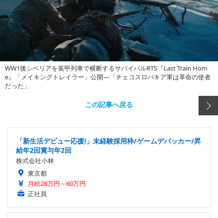
WW1後シベリアを装甲列車で横断するサバイバルRTS『Last Train Hom
e』「メイキングトレイラー」公開―「チェコスロバキア軍は革命の使者
だった」
この記事へ戻る
「新生活デビュー応援!」未経験採用枠/ゲームデバッカー/昇
給年2回賞与年2回
株式会社小林
東京都
月給28万円～60万円
正社員