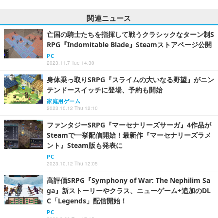
関連ニュース
亡国の騎士たちを指揮して戦うクラシックなターン制S
RPG『Indomitable Blade』Steamストアページ公開
PC
2023.11.7 Tue 14:30
身体乗っ取りSRPG『スライムの大いなる野望』がニン
テンドースイッチに登場、予約も開始
家庭用ゲーム
2023.10.12 Thu 12:10
ファンタジーSRPG『マーセナリーズサーガ』4作品が
Steamで一挙配信開始！最新作『マーセナリーズラメ
ント』Steam版も発表に
PC
2023.10.12 Thu 12:05
高評価SRPG『Symphony of War: The Nephilim Sa
ga』新ストーリーやクラス、ニューゲーム+追加のDL
C「Legends」配信開始！
PC