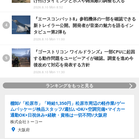
け付けタイミングとボスや雑魚敵の調整も入る
2026.8.10 Mon 8:52
『エースコンバット8』参戦機体の一部を確認できる
新トレイラー公開。開発者が音楽の魅力を語るイン
タビュー第2弾も
2026.8.10 Mon 11:00
『ゴーストリコン ワイルドランズ』一部CPUに起因
する動作問題をユービーアイが確認。調査を進め今
後改めて対応を発表する方針
2026.8.10 Mon 11:30
ランキングをもっと見る
棚卸/「松原市」「時給1,350円」松原市周辺の軽作業/ゲー
ムパッケージ検品スタッフ/週払いOK/×空調完備×マイカー
通勤OK×日祝休み×経験・資格は一切不問!/大阪府
株式会社トーコー
大阪府