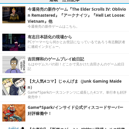
今週発売の新作ゲーム『The Elder Scrolls IV: Oblivio
n Remastered』『アークナイツ』『Hell Let Loose:
Vietnam』他
今週発売の新作ゲームはこちら。
有志日本語化の現場から
PCゲーマーなら何かとお世話になっているであろう有志翻訳者
に連続インタビュー。
吉田輝和のゲームプレイ絵日記
もはやゲムスパの顔！どこかで見かけた吉田さんのゲーム絵日
記
【大人気4コマ】じゃんげま（Junk Gaming Maide
n）
Game*Sparkの一大コンテンツに成長した4コマ。単行本も好評
発売中！
Game*Spark/インサイド公式ディスコードサーバー
好評稼働中！