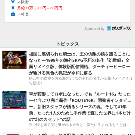
大阪府
月給31万2,200円～60万円
正社員
Sponsored by
トピックス
祖国に裏切られた騎士は、王の仇敵の娘を護ることに
なった―1998年の海外SRPG不朽の名作『幻世録』全
面リメイク版、体験版配信開始。ダーティーヒーロー
が駆ける異色の戦記が令和に蘇る
約30年の歴史を誇る海外SRPGの不朽の名作が全面リメイクされ
て登場！
車が変形してロボになった、でも『ルート16』だった
―41年ぶり完全新作『ROUTE16R』開発者インタビュ
ー。新旧スタッフが語るシリーズの魂。そして41年
前、たった1人のために手作業で直した世界に1本だけ
の“幻のカセット”の話
長い時を経て受け継がれる過去と、新たに生まれるものとは。