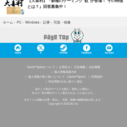
【大喜利】『新種のゲーミング“蚊”が登場！ その特徴
とは？』回答募集中！
写真・画像
ホーム
›
PC
›
Windows
›
記事
›
Home
X
STEAM
Facebook
YouTube
Game*Sparkについて
お問合せ
広告掲載
会社概要
個人情報保護方針
個人情報の取り扱いについて（Game*Spark）
利用規約
特定商取引法に基づく表記
紹介した商品/サービスを購入、契約した場合に、
売上の一部が弊社サイトに還元されることがあります。
当サイトに掲載の記事・見出し・写真・画像の無断転載を禁じます。
Copyright © 2026 IID, Inc.