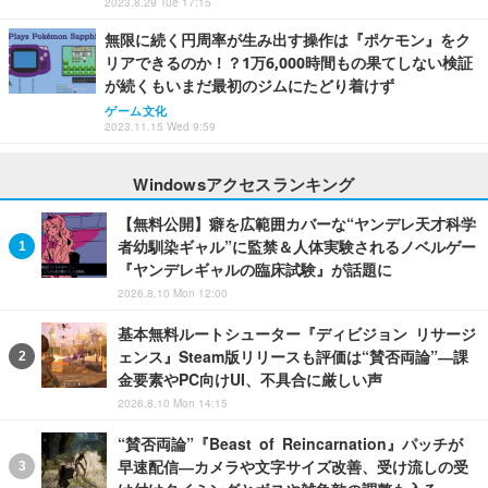
2023.8.29 Tue 17:15
無限に続く円周率が生み出す操作は『ポケモン』をク
リアできるのか！？1万6,000時間もの果てしない検証
が続くもいまだ最初のジムにたどり着けず
ゲーム文化
2023.11.15 Wed 9:59
Windowsアクセスランキング
【無料公開】癖を広範囲カバーな“ヤンデレ天才科学
者幼馴染ギャル”に監禁＆人体実験されるノベルゲー
『ヤンデレギャルの臨床試験』が話題に
2026.8.10 Mon 12:00
基本無料ルートシューター『ディビジョン リサージ
ェンス』Steam版リリースも評価は“賛否両論”―課
金要素やPC向けUI、不具合に厳しい声
2026.8.10 Mon 14:15
“賛否両論”『Beast of Reincarnation』パッチが
早速配信―カメラや文字サイズ改善、受け流しの受