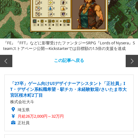
『FE』『FFT』などに影響受けたファンタジーSRPG『Lords of Nysera』S
teamストアページ公開―Kickstarterでは目標額の1.5倍の支援を達成
この記事へ戻る
「27卒」ゲーム向けUIデザイナーアシスタント「正社員」I
T・デザイン系転職希望・駅チカ・未経験歓迎/さいたま市大
宮区桜木町2丁目
株式会社大斗
埼玉県
月給26万2,000円～32万円
正社員