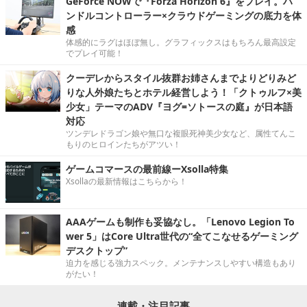
GeForce NOWで『Forza Horizon 6』をプレイ。ハ
ンドルコントローラー×クラウドゲーミングの底力を体
感
体感的にラグはほぼ無し。グラフィックスはもちろん最高設定
でプレイ可能！
クーデレからスタイル抜群お姉さんまでよりどりみど
りな人外娘たちとホテル経営しよう！「クトゥルフ×美
少女」テーマのADV『ヨグ=ソトースの庭』が日本語
対応
ツンデレドラゴン娘や無口な複眼死神美少女など、属性てんこ
もりのヒロインたちがアツい！
ゲームコマースの最前線ーXsolla特集
Xsollaの最新情報はこちらから！
AAAゲームも制作も妥協なし。「Lenovo Legion To
wer 5」はCore Ultra世代の“全てこなせるゲーミング
デスクトップ”
迫力を感じる強力スペック。メンテナンスしやすい構造もあり
がたい！
連載・注目記事