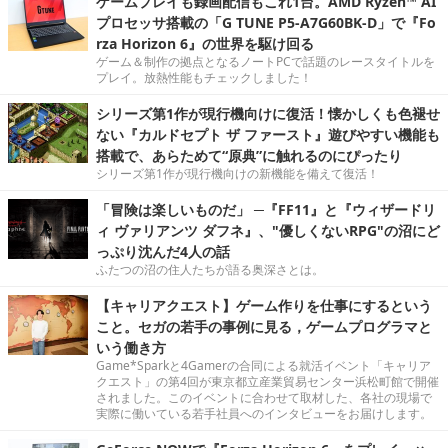
ゲームプレイも録画配信もこれ1台。AMD Ryzen™ AI
プロセッサ搭載の「G TUNE P5-A7G60BK-D」で『Fo
rza Horizon 6』の世界を駆け回る
ゲーム＆制作の拠点となるノートPCで話題のレースタイトルを
プレイ。放熱性能もチェックしました！
シリーズ第1作が現行機向けに復活！懐かしくも色褪せ
ない『カルドセプト ザ ファースト』遊びやすい機能も
搭載で、あらためて“原典”に触れるのにぴったり
シリーズ第1作が現行機向けの新機能を備えて復活！
「冒険は楽しいものだ」 ─『FF11』と『ウィザードリ
ィ ヴァリアンツ ダフネ』、"優しくないRPG"の沼にど
っぷり沈んだ4人の話
ふたつの沼の住人たちが語る奥深さとは。
【キャリアクエスト】ゲーム作りを仕事にするという
こと。セガの若手の事例に見る，ゲームプログラマと
いう働き方
Game*Sparkと4Gamerの合同による就活イベント「キャリア
クエスト」の第4回が東京都立産業貿易センター浜松町館で開催
されました。このイベントに合わせて取材した、各社の現場で
実際に働いている若手社員へのインタビューをお届けします。