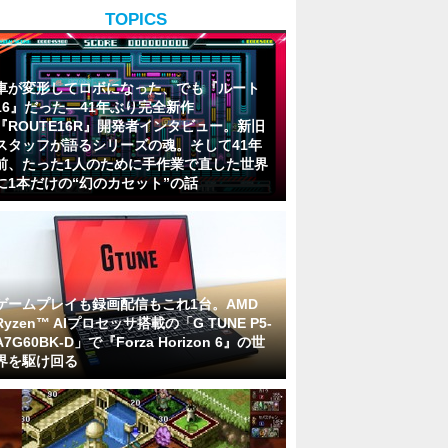
TOPICS
車が変形してロボになった、でも『ルート
16』だった―41年ぶり完全新作
『ROUTE16R』開発者インタビュー。新旧
スタッフが語るシリーズの魂。そして41年
前、たった1人のために手作業で直した世界
に1本だけの“幻のカセット”の話
ゲームプレイも録画配信もこれ1台。AMD
Ryzen™ AIプロセッサ搭載の「G TUNE P5-
A7G60BK-D」で『Forza Horizon 6』の世
界を駆け回る