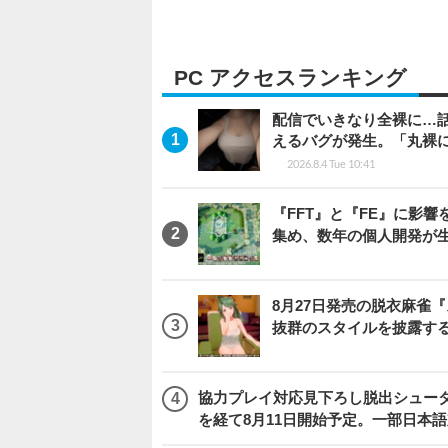
PC アクセスランキング
配信でいきなり全裸に…
えるバグが発生。「丸裸
2026.8.4 Tue 10:41
『FFT』と『FE』に影響を
集め、数年の個人開発が生
8月27日発売の脱衣麻雀『ス
抜群のスタイルを披露す
協力プレイ対応見下ろし脱出シューター
を経て8月11日開始予定。一部日本