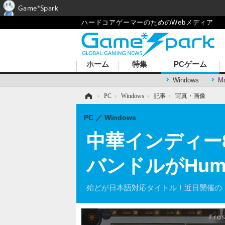
Game*Spark
ハードコアゲーマーのためのWebメディア
ホーム
特集
PCゲーム
Windows
M
ホーム
›
PC
›
Windows
›
記事
›
写真・画像
PC
Windows
中華インディー
バンドルがHum
殆どが日本語対応タイトル！近日開催の「W