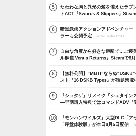
たわわな胸と異形の髪を備えたラプ
トACT『Swords & Slippers』S
暗黒武侠アクションアドベンチャー『Pha
ラーも公開予定
2026.8.6 Thu 17:30
自由な角度から好きな距離で…ご褒
ル麻雀 Venus Returns』Steamで8
【無料公開】“MBTI”ならぬ“DS
スト『16 DSKB Types』が話題沸
『シュタゲ』リメイク『シュタインズ・
―早期購入特典ではコマンドADV『
『モンハンワイルズ』大型DLC「ア
「序盤体験版」が本日8月5日配信
2