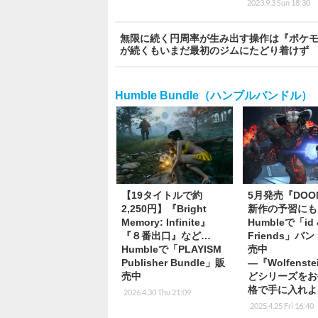
2023.9.3 Sun 18:30
無限に続く円周率が生み出す操作は『ポケモン
が続くもいまだ最初のジムにたどり着けず
Humble Bundle（ハンブルバンドル）
【19タイトルで約
5月発売『DO
2,250円】『Bright
新作の予習にも
Memory: Infinite』
Humbleで「id 
『８番出口』など…
Friends」バ
Humbleで「PLAYISM
売中
Publisher Bundle」販
―『Wolfenst
売中
どシリーズをお
格で手に入れよ
2026.4.30 Thu 21:09
2025.4.25 Fri 16:40