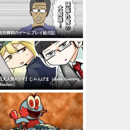
吉田輝和のゲームプレイ絵日記
【大人気4コマ】じゃんげま（Junk Gaming
Maiden）