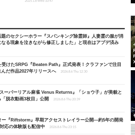
2025.1.8 Wed 10:47
話題のセクシーホラー『スパンキング除霊師』人妻霊の服が消
になる現象を泣きながら修正しました」と現在はアプデ済み
受けたSRPG『Beaten Path』正式発表！クラファンで注目
んだ作品2027年リリースへ
2026.8.6 Thu 12:30
ーパーリアル麻雀 Venus Returns』「ショウ子」が美貌と
る「脱衣動画3枚目」公開
2026.8.6 Thu 20:39
『Riftstorm』早期アクセストレイラー公開―約5年の開発
語対応の体験版も配信中
2026.8.6 Thu 23:15