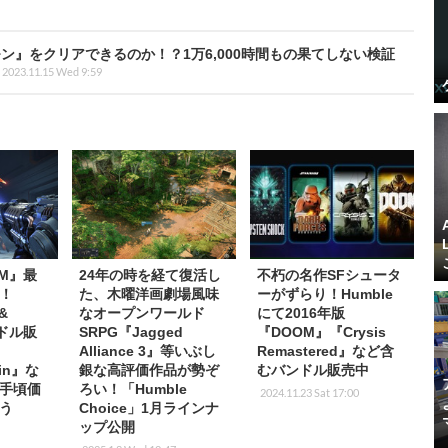
』をクリアできるのか！？1万6,000時間もの果てしない検証
2023.11.15 Wed 9:59
OM』最
24年の時を経て復活し
不朽の名作SFシュータ
！
た、木曜洋画劇場風味
ーがずらり！Humble
&
なオープンワールド
にて2016年版
ンドル販
SRPG『Jagged
『DOOM』『Crysis
Alliance 3』等いぶし
Remastered』など含
ein』な
銀な高評価作品が勢ぞ
むバンドル販売中
手頃価
ろい！「Humble
2024.11.23 Sat 17:00
う
Choice」1月ラインナ
ップ公開