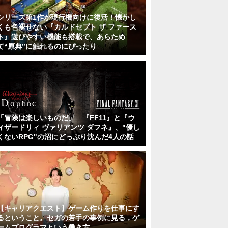
シリーズ第1作が現行機向けに復活！懐かし
くも色褪せない『カルドセプト ザ ファース
ト』遊びやすい機能も搭載で、あらため
て“原典”に触れるのにぴったり
「冒険は楽しいものだ」 ─『FF11』と『ウ
ィザードリィ ヴァリアンツ ダフネ』、"優し
くないRPG"の沼にどっぷり沈んだ4人の話
【キャリアクエスト】ゲーム作りを仕事にす
るということ。セガの若手の事例に見る，ゲ
ームプログラマという働き方