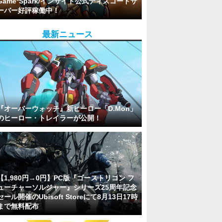
Game*Spark/インサイド公式ディスコードサ
ーバー好評稼働中！
最新ニュース
『オーバーウォッチ』新ヒーロー「D.Mon」
のヒーロー・トレイラーが公開！
【1,980円→0円】PC版『ゴーストリコン フ
ューチャーソルジャー』シリーズ25周年記念
セール開催のUbisoft Storeにて8月13日17時
まで無料配布