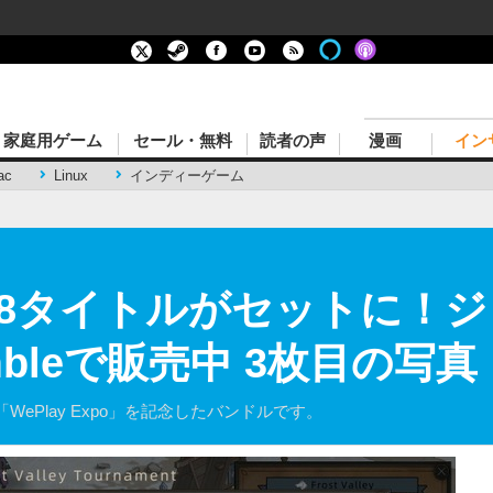
家庭用ゲーム
セール・無料
読者の声
漫画
イン
ac
Linux
インディーゲーム
8タイトルがセットに！ジ
bleで販売中 3枚目の写
ePlay Expo」を記念したバンドルです。