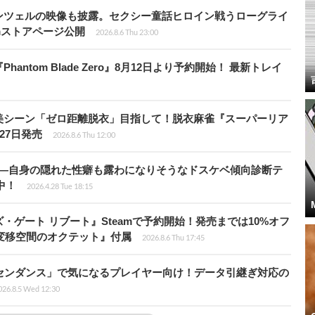
ンツェルの映像も披露。セクシー童話ヒロイン戦うローグライ
teamストアページ公開
2026.8.6 Thu 23:00
ntom Blade Zero』8月12日より予約開始！ 最新トレイ
美シーン「ゼロ距離脱衣」目指して！脱衣麻雀『スーパーリア
月27日発売
2026.8.6 Thu 12:00
KB”―自身の隠れた性癖も露わになりそうなドスケベ傾向診断テ
騰中！
2026.4.28 Tue 18:15
ゲート リブート』Steamで予約開始！発売までは10%オフ
変移空間のオクテット』付属
2026.8.6 Thu 17:45
センダンス」で気になるプレイヤー向け！データ引継ぎ対応の
026.8.5 Wed 12:30