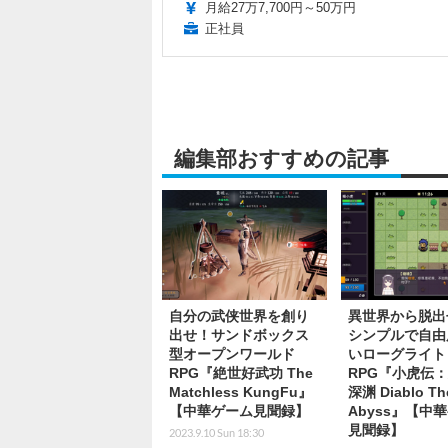
月給27万7,700円～50万円
正社員
編集部おすすめの記事
自分の武侠世界を創り
異世界から脱出
出せ！サンドボックス
シンプルで自由
型オープンワールド
いローグライト
RPG『絶世好武功 The
RPG『小虎伝
Matchless KungFu』
深渊 Diablo Th
【中華ゲーム見聞録】
Abyss』【中
見聞録】
2023.9.10 Sun 18:30