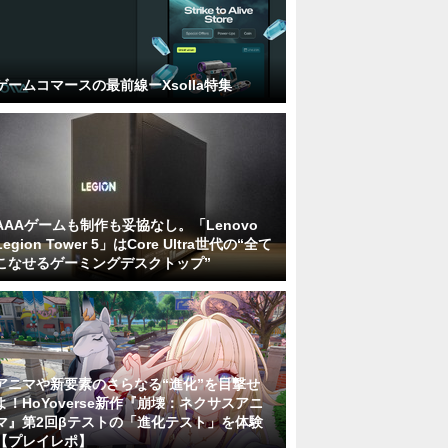
ゲームコマースの最前線ーXsolla特集
AAAゲームも制作も妥協なし。「Lenovo
Legion Tower 5」はCore Ultra世代の“全て
こなせるゲーミングデスクトップ”
アニマや新要素のさらなる“進化”を目撃せ
よ！HoYoverse新作『崩壊：ネクサスアニ
マ』第2回βテストの「進化テスト」を体験
【プレイレポ】