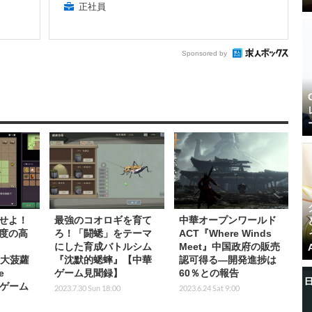
正社員
Sponsored by
せよ！
最強のコオロギを育て
中華オープンワールド
度の高
ろ！「闘蟋」をテーマ
ACT『Where Winds
にした育成バトルシム
Meet』中国政府の販売
：大菠蘿
『沈默的蟋蟀』【中華
認可得る―開発進捗は
e
ゲーム見聞録】
60％との報告
華ゲーム
2023.7.30 Sun 18:00
2023.6.24 Sat 9:00