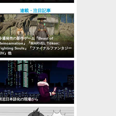
連載・注目記事
今週発売の新作ゲーム『Beast of
Reincarnation』『MARVEL Tōkon:
Fighting Souls』『ファイナルファンタジー
XIV』他
有志日本語化の現場から