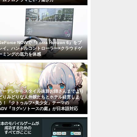
GeForce NOWで『Forza Horizon 6』をプ
レイ。ハンドルコントローラー×クラウドゲ
ーミングの底力を体感
クーデレからスタイル抜群お姉さんまでより
どりみどりな人外娘たちとホテル経営しよ
う！「クトゥルフ×美少女」テーマの
ADV『ヨグ=ソトースの庭』が日本語対応