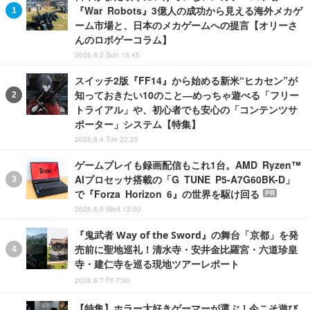
『War Robots』3億人の成功から見える海外メカゲ
ーム市場と、日本のメカゲームへの提言【オリーさ
んのロボゲーコラム】
2026.8.2 Sun 18:45
スイッチ2版『FF14』から始める新米“ヒカセン”が
知っておきたい10のこと―めっちゃ遊べる「フリー
トライアル」や、初心者でも安心の「コンテンツサ
ポーター」システム【特集】
2026.8.4 Tue 22:20
ゲームプレイも録画配信もこれ1台。AMD Ryzen™
AIプロセッサ搭載の「G TUNE P5-A7G60BK-D」
で『Forza Horizon 6』の世界を駆け回る
PR
2026.8.5 Wed 12:00
『鬼武者 Way of the Sword』の舞台「京都」を発
売前に聖地巡礼！清水寺・安井金比羅宮・六道珍皇
寺・建仁寺を巡る現地ツアーレポート
2026.8.7 Fri 7:00
【特集】ホラー大好きゲーマーが選ぶ！今こそ遊び