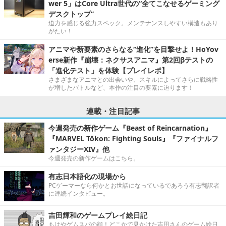
wer 5」はCore Ultra世代の“全てこなせるゲーミング
デスクトップ”
迫力を感じる強力スペック。メンテナンスしやすい構造もあり
がたい！
アニマや新要素のさらなる“進化”を目撃せよ！HoYov
erse新作『崩壊：ネクサスアニマ』第2回βテストの
「進化テスト」を体験【プレイレポ】
さまざまなアニマとの出会いや、スキルによってさらに戦略性
が増したバトルなど、本作の注目の要素に迫ります！
連載・注目記事
今週発売の新作ゲーム『Beast of Reincarnation』
『MARVEL Tōkon: Fighting Souls』『ファイナルフ
ァンタジーXIV』他
今週発売の新作ゲームはこちら。
有志日本語化の現場から
PCゲーマーなら何かとお世話になっているであろう有志翻訳者
に連続インタビュー。
吉田輝和のゲームプレイ絵日記
もはやゲムスパの顔！どこかで見かけた吉田さんのゲーム絵日