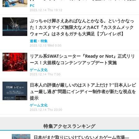
PC
2023.12.14 Thu 19:12
ぶっちゃけ脚さえあればなんとかなる。というかなっ
た！カスタマイズ無限大なメカACT『カスタムメック
ウォーズ』はネタもガチも大満足【プレイレポ】
連載・特集
2023.12.13 Wed 0:00
リアル系SWATシューター『Ready or Not』正式リリ
ース！大規模なコンテンツアップデート実施
ゲーム文化
2023.12.14 Thu 7:00
日本人の評価が厳しいのはストア上だけ？“日本人レビ
ュー厳し過ぎ”問題にインディー制作者が新たな視点を
提示
ゲーム文化
2023.12.14 Thu 23:00
特集アクセスランキング
日本がまだ取りにいけていないメカゲーム市場―