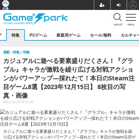
search
menu
グ
特集
PCゲーム
家庭用ゲーム
セール/無料
カルチャ
連載・特集
特集
カジュアルに遊べる要素盛りだくさん！『グラ
ブル』キャラが激戦を繰り広げる対戦アクショ
ンがパワーアップ―採れたて！本日のSteam注
目ゲーム8選【2023年12月15日】 8枚目の写
真・画像
2023.12.15 Fri 21:00
カジュアルに遊べる要素盛りだくさん！『グラブル』キャラが激戦を繰
り広げる対戦アクションがパワーアップ―採れたて！本日のSteam注目ゲ