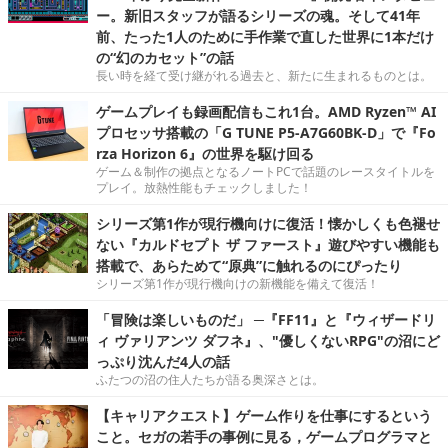
ー。新旧スタッフが語るシリーズの魂。そして41年
前、たった1人のために手作業で直した世界に1本だけ
の“幻のカセット”の話
長い時を経て受け継がれる過去と、新たに生まれるものとは。
ゲームプレイも録画配信もこれ1台。AMD Ryzen™ AI
プロセッサ搭載の「G TUNE P5-A7G60BK-D」で『Fo
rza Horizon 6』の世界を駆け回る
ゲーム＆制作の拠点となるノートPCで話題のレースタイトルを
プレイ。放熱性能もチェックしました！
シリーズ第1作が現行機向けに復活！懐かしくも色褪せ
ない『カルドセプト ザ ファースト』遊びやすい機能も
搭載で、あらためて“原典”に触れるのにぴったり
シリーズ第1作が現行機向けの新機能を備えて復活！
「冒険は楽しいものだ」 ─『FF11』と『ウィザードリ
ィ ヴァリアンツ ダフネ』、"優しくないRPG"の沼にど
っぷり沈んだ4人の話
ふたつの沼の住人たちが語る奥深さとは。
【キャリアクエスト】ゲーム作りを仕事にするという
こと。セガの若手の事例に見る，ゲームプログラマと