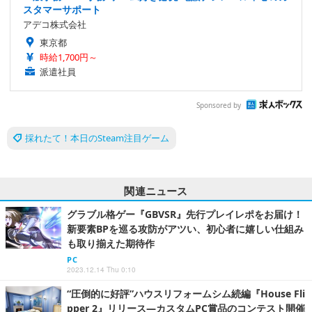
スタマーサポート
アデコ株式会社
東京都
時給1,700円～
派遣社員
Sponsored by
採れたて！本日のSteam注目ゲーム
関連ニュース
グラブル格ゲー『GBVSR』先行プレイレポをお届け！
新要素BPを巡る攻防がアツい、初心者に嬉しい仕組み
も取り揃えた期待作
PC
2023.12.14 Thu 0:10
“圧倒的に好評”ハウスリフォームシム続編『House Fli
pper 2』リリース―カスタムPC賞品のコンテスト開催