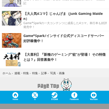
記
【大人気4コマ】じゃんげま（Junk Gaming Maide
n）
Game*Sparkの一大コンテンツに成長した4コマ。単行本も好評
発売中！
Game*Spark/インサイド公式ディスコードサーバー
好評稼働中！
【大喜利】『新種のゲーミング“蚊”が登場！ その特徴
とは？』回答募集中！
写真・画像
ホーム
›
連載・特集
›
特集
›
記事
›
Home
X
STEAM
Facebook
YouTube