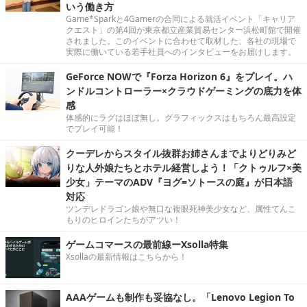
いう働き方
Game*Sparkと4Gamerの合同による就活イベント「キャリア
クエスト」の第4回が東京都立産業貿易センター浜松町館で開催
されました。このイベントに合わせて取材した、各社の現場で
実際に働いている若手社員へのインタビューをお届けします。
GeForce NOWで『Forza Horizon 6』をプレイ。ハ
ンドルコントローラー×クラウドゲーミングの底力を体
感
体感的にラグはほぼ無し。グラフィックスはもちろん最高設定
でプレイ可能！
クーデレからスタイル抜群お姉さんまでよりどりみど
りな人外娘たちとホテル経営しよう！「クトゥルフ×美
少女」テーマのADV『ヨグ=ソトースの庭』が日本語
対応
ツンデレドラゴン娘や無口な複眼死神美少女など、属性てんこ
もりのヒロインたちがアツい！
ゲームコマースの最前線ーXsolla特集
Xsollaの最新情報はこちらから！
AAAゲームも制作も妥協なし。「Lenovo Legion To