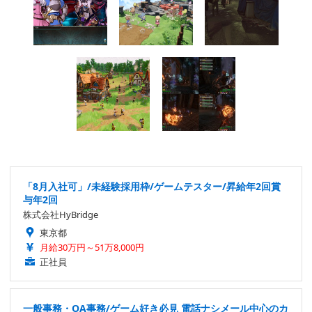
「8月入社可」/未経験採用枠/ゲームテスター/昇給年2回賞
与年2回
株式会社HyBridge
東京都
月給30万円～51万8,000円
正社員
一般事務・OA事務/ゲーム好き必見 電話ナシメール中心のカ