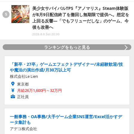
美少女サバイバルTPS『アノマリス』Steam体験版
が8月9日配信終了を撤回し無期限で提供へ。想定を
上回る反響―「でもフリューだしな」のゲーム、今
後も改善へ
2026.8.8 Sat 20:00
ランキングをもっと見る
「新卒・27卒」ゲームエフェクトデザイナー/未経験歓迎/技
や魔法の演出作成/月30万以上可
株式会社Le Lien
東京都
月給26万1,600円～32万円
正社員
一般事務・OA事務/大手ゲーム企業SNS運営/Excel活かすデ
ータ集計も
アデコ株式会社