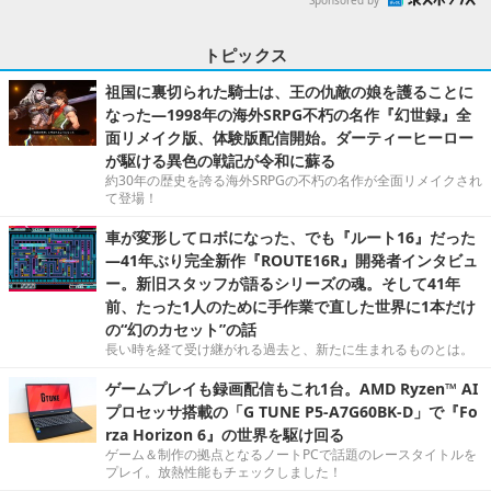
トピックス
祖国に裏切られた騎士は、王の仇敵の娘を護ることに
なった―1998年の海外SRPG不朽の名作『幻世録』全
面リメイク版、体験版配信開始。ダーティーヒーロー
が駆ける異色の戦記が令和に蘇る
約30年の歴史を誇る海外SRPGの不朽の名作が全面リメイクされ
て登場！
車が変形してロボになった、でも『ルート16』だった
―41年ぶり完全新作『ROUTE16R』開発者インタビュ
ー。新旧スタッフが語るシリーズの魂。そして41年
前、たった1人のために手作業で直した世界に1本だけ
の“幻のカセット”の話
長い時を経て受け継がれる過去と、新たに生まれるものとは。
ゲームプレイも録画配信もこれ1台。AMD Ryzen™ AI
プロセッサ搭載の「G TUNE P5-A7G60BK-D」で『Fo
rza Horizon 6』の世界を駆け回る
ゲーム＆制作の拠点となるノートPCで話題のレースタイトルを
プレイ。放熱性能もチェックしました！