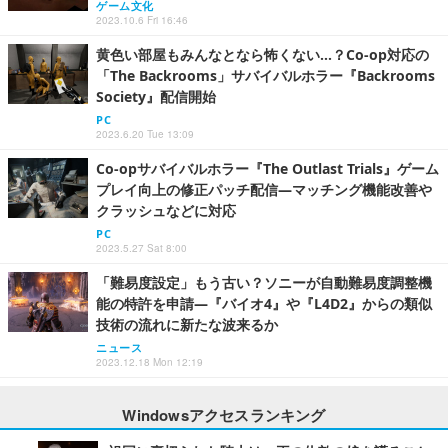
ゲーム文化
2023.10.6 Fri 16:46
黄色い部屋もみんなとなら怖くない…？Co-op対応の
「The Backrooms」サバイバルホラー『Backrooms
Society』配信開始
PC
2023.6.20 Tue 13:09
Co-opサバイバルホラー『The Outlast Trials』ゲーム
プレイ向上の修正パッチ配信―マッチング機能改善や
クラッシュなどに対応
PC
2023.5.27 Sat 8:00
「難易度設定」もう古い？ソニーが自動難易度調整機
能の特許を申請―『バイオ4』や『L4D2』からの類似
技術の流れに新たな波来るか
ニュース
2023.12.18 Mon 12:19
Windowsアクセスランキング