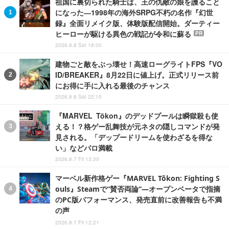
祖国に裏切られた騎士は、王の仇敵の娘を護ること
になった―1998年の海外SRPG不朽の名作『幻世
録』全面リメイク版、体験版配信開始。ダーティー
ヒーローが駆ける異色の戦記が令和に蘇る
PR
2026.8.8 Sat 18:00
建物ごと敵をぶっ壊せ！高速ローグライトFPS『VO
ID/BREAKER』8月22日に値上げ。正式リリース前
にお得に手に入れる最後のチャンス
2026.8.8 Sat 22:15
『MARVEL Tōkon』のデッドプールは瞬獄殺も使
える！？格ゲー乱舞技が元ネタの隠しコマンドが発
見される。「デップードリームを使わざるを得な
い」などパロ満載
2026.8.7 Fri 13:30
マーベル新作格ゲー『MARVEL Tōkon: Fighting S
ouls』Steamで“賛否両論”―オープンベータで指摘
のPC版パフォーマンス、発売直前に改善報告も不満
の声
2026.8.7 Fri 12:21