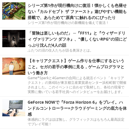
シリーズ第1作が現行機向けに復活！懐かしくも色褪せ
ない『カルドセプト ザ ファースト』遊びやすい機能も
搭載で、あらためて“原典”に触れるのにぴったり
シリーズ第1作が現行機向けの新機能を備えて復活！
「冒険は楽しいものだ」 ─『FF11』と『ウィザードリ
ィ ヴァリアンツ ダフネ』、"優しくないRPG"の沼にど
っぷり沈んだ4人の話
ふたつの沼の住人たちが語る奥深さとは。
【キャリアクエスト】ゲーム作りを仕事にするという
こと。セガの若手の事例に見る，ゲームプログラマと
いう働き方
Game*Sparkと4Gamerの合同による就活イベント「キャリア
クエスト」の第4回が東京都立産業貿易センター浜松町館で開催
されました。このイベントに合わせて取材した、各社の現場で
実際に働いている若手社員へのインタビューをお届けします。
GeForce NOWで『Forza Horizon 6』をプレイ。ハ
ンドルコントローラー×クラウドゲーミングの底力を体
感
体感的にラグはほぼ無し。グラフィックスはもちろん最高設定
でプレイ可能！