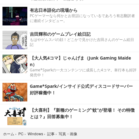
有志日本語化の現場から
PCゲーマーなら何かとお世話になっているであろう有志翻訳者
に連続インタビュー。
吉田輝和のゲームプレイ絵日記
もはやゲムスパの顔！どこかで見かけた吉田さんのゲーム絵日
記
【大人気4コマ】じゃんげま（Junk Gaming Maide
n）
Game*Sparkの一大コンテンツに成長した4コマ。単行本も好評
発売中！
Game*Spark/インサイド公式ディスコードサーバー
好評稼働中！
【大喜利】『新種のゲーミング“蚊”が登場！ その特徴
とは？』回答募集中！
写真・画像
ホーム
›
PC
›
Windows
›
記事
›