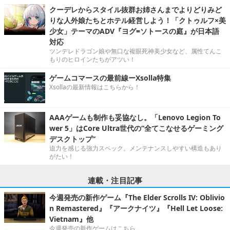
クーデレからスタイル抜群お姉さんまでよりどりみど
りな人外娘たちとホテル経営しよう！「クトゥルフ×美
少女」テーマのADV『ヨグ=ソトースの庭』が日本語
対応
ツンデレドラゴン娘や無口な複眼死神美少女など、属性てんこ
もりのヒロインたちがアツい！
ゲームコマースの最前線ーXsolla特集
Xsollaの最新情報はこちらから！
AAAゲームも制作も妥協なし。「Lenovo Legion To
wer 5」はCore Ultra世代の“全てこなせるゲーミング
デスクトップ”
迫力を感じる強力スペック。メンテナンスしやすい構造もあり
がたい！
連載・注目記事
今週発売の新作ゲーム『The Elder Scrolls IV: Oblivio
n Remastered』『アークナイツ』『Hell Let Loose:
Vietnam』他
今週発売の新作ゲームはこちら。