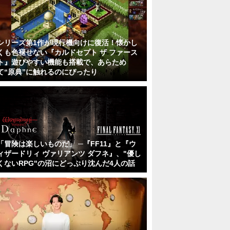
シリーズ第1作が現行機向けに復活！懐かし
くも色褪せない『カルドセプト ザ ファース
ト』遊びやすい機能も搭載で、あらため
て“原典”に触れるのにぴったり
「冒険は楽しいものだ」 ─『FF11』と『ウ
ィザードリィ ヴァリアンツ ダフネ』、"優し
くないRPG"の沼にどっぷり沈んだ4人の話