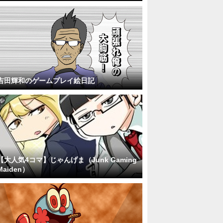
吉田輝和のゲームプレイ絵日記
【大人気4コマ】じゃんげま（Junk Gaming
Maiden）