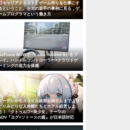
【キャリアクエスト】ゲーム作りを仕事にす
るということ。セガの若手の事例に見る，ゲ
ームプログラマという働き方
GeForce NOWで『Forza Horizon 6』をプ
レイ。ハンドルコントローラー×クラウドゲ
ーミングの底力を体感
クーデレからスタイル抜群お姉さんまでより
どりみどりな人外娘たちとホテル経営しよ
う！「クトゥルフ×美少女」テーマの
ADV『ヨグ=ソトースの庭』が日本語対応