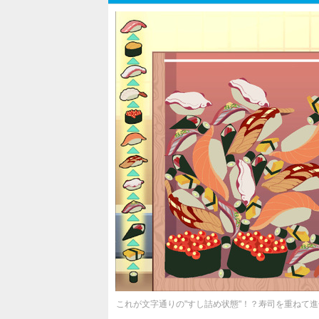
これが文字通りの"すし詰め状態"！？寿司を重ねて