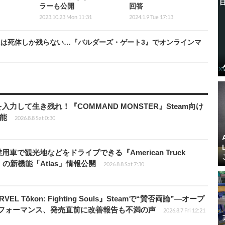
ラーも公開
回答
2023.10.23 Mon 11:31
2024.1.9 Tue 17:13
は死体しか残らない…『バルダーズ・ゲート3』でオンラインマ
力して生き残れ！『COMMAND MONSTER』Steam向け
可能
2026.8.8 Sat 0:30
車で観光地などをドライブできる『American Truck
rip」の新機能「Atlas」情報公開
2026.8.8 Sat 7:30
 Tōkon: Fighting Souls』Steamで“賛否両論”―オープ
パフォーマンス、発売直前に改善報告も不満の声
2026.8.7 Fri 12:21