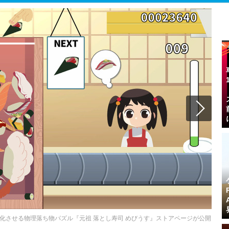
進化させる物理落ち物パズル『元祖 落とし寿司 めびうす』ストアページが公開