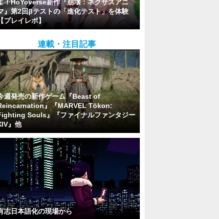
よ！HoYoverse新作『崩壊：ネクサスアニ
マ』第2回βテストの「進化テスト」を体験
【プレイレポ】
連載・注目記事
今週発売の新作ゲーム『Beast of
Reincarnation』『MARVEL Tōkon:
Fighting Souls』『ファイナルファンタジー
XIV』他
有志日本語化の現場から