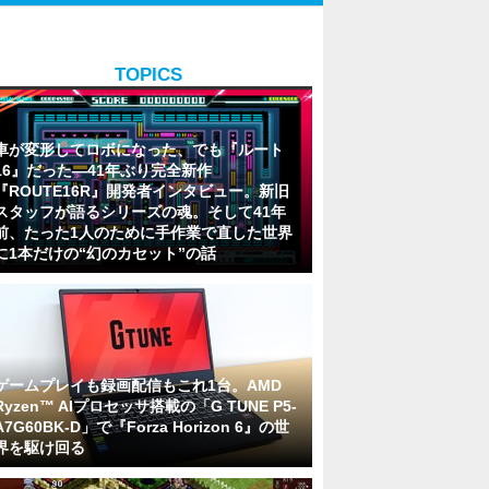
TOPICS
車が変形してロボになった、でも『ルート
16』だった―41年ぶり完全新作
『ROUTE16R』開発者インタビュー。新旧
スタッフが語るシリーズの魂。そして41年
前、たった1人のために手作業で直した世界
に1本だけの“幻のカセット”の話
ゲームプレイも録画配信もこれ1台。AMD
Ryzen™ AIプロセッサ搭載の「G TUNE P5-
A7G60BK-D」で『Forza Horizon 6』の世
界を駆け回る