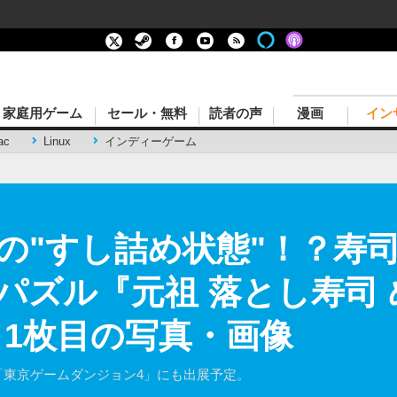
家庭用ゲーム
セール・無料
読者の声
漫画
イン
ac
Linux
インディーゲーム
の"すし詰め状態"！？寿
パズル『元祖 落とし寿司
 1枚目の写真・画像
の「東京ゲームダンジョン4」にも出展予定。