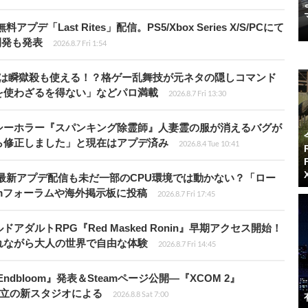
Last Rites」配信。PS5/Xbox Series X/S/PCにて
開発も発表
2026.8.7 Fri 1:54
プールは瞬獄殺も使える！？格ゲー乱舞技が元ネタの隠しコマンド
を使わざるを得ない」などパロ満載
2026.8.7 Fri 13:30
シーホラー『スパンキング除霊師』人妻霊の服が消えるバグが
ら修正しました」と現在はアプデ済み
2026.8.4 Tue 10:41
最新アプデ配信も未だ一部のCPU環境では動かない？「ロー
amフォーラムや海外掲示板に投稿
2026.8.7 Fri 17:45
ダルトRPG『Red Masked Ronin』早期アクセス開始！
れながら大人の世界で自由な体験
2026.8.7 Fri 14:45
ndbloom』発表＆Steamページ公開―『XCOM 2』
開発者設立の新スタジオによる
2026.8.8 Sat 7:00