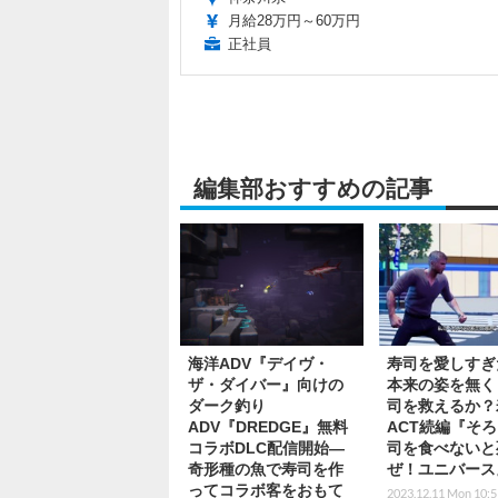
月給28万円～60万円
正社員
編集部おすすめの記事
海洋ADV『デイヴ・
寿司を愛しすぎ
ザ・ダイバー』向けの
本来の姿を無く
ダーク釣り
司を救えるか？
ADV『DREDGE』無料
ACT続編『そ
コラボDLC配信開始―
司を食べないと
奇形種の魚で寿司を作
ぜ！ユニバース
ってコラボ客をおもて
2023.12.11 Mon 10:5