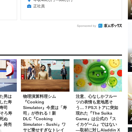
正社員
Sponsored by
た男は
物理演算料理シム
注意、心なしかフルー
した寿
『Cooking
ツの表情も意地悪そ
寿司
Simulator』今度は「寿
う…？PSストアに突如
ろそろ寿
司」が作れる！新
現れた『The Suika
死ぬ
DLC『Cooking
Game』は公式の『ス
』発売
Simulator - Sushi』ワ
イカゲーム』ではない
サビ乗せすぎなトレイ
―取材に対しAladdin X
1