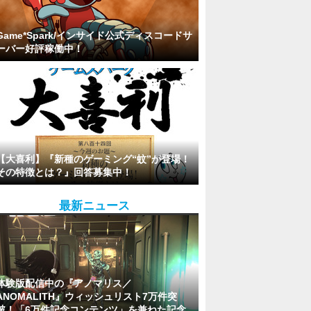
Game*Spark/インサイド公式ディスコードサ
ーバー好評稼働中！
【大喜利】『新種のゲーミング“蚊”が登場！
その特徴とは？』回答募集中！
最新ニュース
体験版配信中の『アノマリス／
ANOMALITH』ウィッシュリスト7万件突
破！「6万件記念コンテンツ」を兼ねた記念