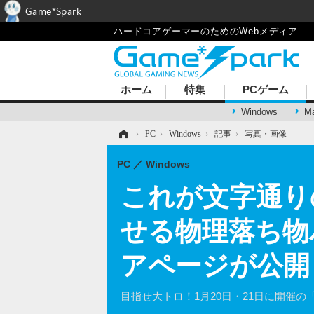
Game*Spark
ハードコアゲーマーのためのWebメディア
ホーム
特集
PCゲーム
Windows
M
ホーム
›
PC
›
Windows
›
記事
›
写真・画像
PC
Windows
これが文字通り
せる物理落ち物
アページが公開
目指せ大トロ！1月20日・21日に開催