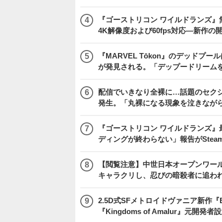
『ゴーストリコン ワイルドランズ』無料アプデ「
4K解像度および60fps対応―新作の
『MARVEL Tōkon』のデッド
が発見される。「デップードリーム
配信でいきなり全裸に…話題のセク
発生。「丸裸になる現象を泣きなが
『ゴーストリコン ワイルドランズ』
ディングが終わらない」報告がSte
【閲覧注意】中世日本オープンワールドア
キャラクリし、忍びの暗殺者に追わ
2.5D式SFメトロイドヴァニア新作『E
『Kingdoms of Amalur』元