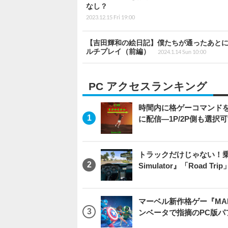
なし？
2023.12.15 Fri 19:00
【吉田輝和の絵日記】僕たちが通ったあとに
ルチプレイ（前編）
2024.1.14 Sun 10:00
PC アクセスランキング
時間内に格ゲーコマンドを入
に配信―1P/2P側も選択
トラックだけじゃない！乗用
Simulator』「Road T
マーベル新作格ゲー『MARVEL
ンベータで指摘のPC版