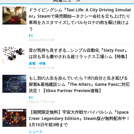
ドライビングシム『Taxi Life: A City Driving Simulat
or』Steamで発売開始―タクシー会社を立ち上げたり
車両をカスタマイズしてバルセロナの街を駆け抜けよ
う
PC
2024.3.8 Fri 13:35
音が気持ち良すぎる…シンプル自動化『Sixty Four』
は目も耳も癒やされる超リラックス工場シム【特集】
連載・特集
2024.3.8 Fri 13:00
もし別の人生を歩んでいたら？ifの自分と生き延びる
探索&基地建設シム『The Alters』Game Passに対応
決定！【Xbox Partner Preview速報】
PC
2024.3.7 Thu 3:25
【期間限定無料】宇宙大作戦サバイバルシム『Space
Crew: Legendary Edition』Steam版が無料配布中！
3月15日午前3時まで
ニュース