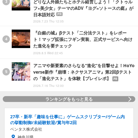
どりな人外娘たちとホテル経営しよう！「クトゥル
フ×美少女」テーマのADV『ヨグ=ソトースの庭』が
日本語対応
PR
2026.7.23 Thu 12:05
『白銀の城』βテスト「二分法テスト」をレポー
ト！マップ拡張にフギン実装、正式サービスへ向け
た進化を要チェック
2026.8.5 Wed 22:45
アニマや新要素のさらなる“進化”を目撃せよ！HoYo
verse新作『崩壊：ネクサスアニマ』第2回βテスト
の「進化テスト」を体験【プレイレポ】
PR
2026.7.16 Thu 12:00
ランキングをもっと見る
27卒・新卒「趣味を仕事に」ゲームスクリプター/ゲーム内
の挙動制御/未経験歓迎/賞与年2回
ベンタス株式会社
神奈川県