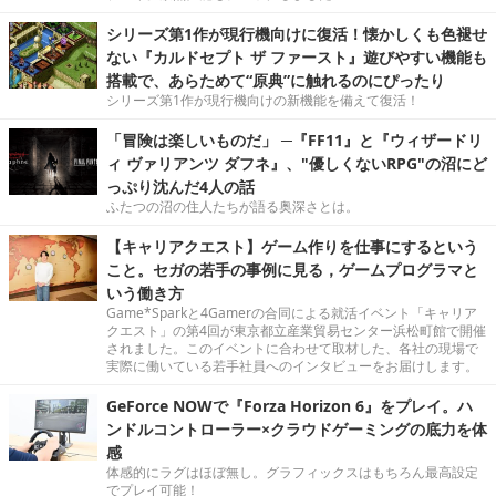
シリーズ第1作が現行機向けに復活！懐かしくも色褪せ
ない『カルドセプト ザ ファースト』遊びやすい機能も
搭載で、あらためて“原典”に触れるのにぴったり
シリーズ第1作が現行機向けの新機能を備えて復活！
「冒険は楽しいものだ」 ─『FF11』と『ウィザードリ
ィ ヴァリアンツ ダフネ』、"優しくないRPG"の沼にど
っぷり沈んだ4人の話
ふたつの沼の住人たちが語る奥深さとは。
【キャリアクエスト】ゲーム作りを仕事にするという
こと。セガの若手の事例に見る，ゲームプログラマと
いう働き方
Game*Sparkと4Gamerの合同による就活イベント「キャリア
クエスト」の第4回が東京都立産業貿易センター浜松町館で開催
されました。このイベントに合わせて取材した、各社の現場で
実際に働いている若手社員へのインタビューをお届けします。
GeForce NOWで『Forza Horizon 6』をプレイ。ハ
ンドルコントローラー×クラウドゲーミングの底力を体
感
体感的にラグはほぼ無し。グラフィックスはもちろん最高設定
でプレイ可能！