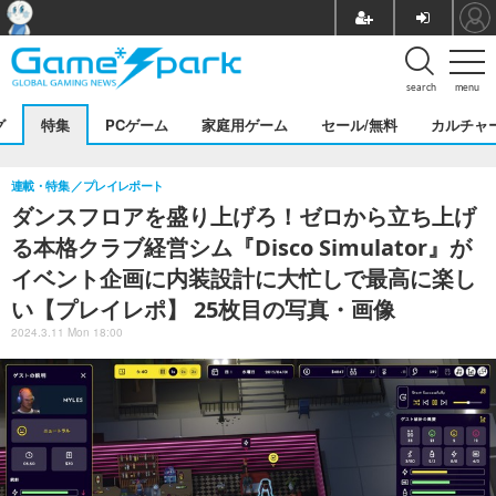
search
menu
グ
特集
PCゲーム
家庭用ゲーム
セール/無料
カルチャ
連載・特集
プレイレポート
ダンスフロアを盛り上げろ！ゼロから立ち上げ
る本格クラブ経営シム『Disco Simulator』が
イベント企画に内装設計に大忙しで最高に楽し
い【プレイレポ】 25枚目の写真・画像
2024.3.11 Mon 18:00