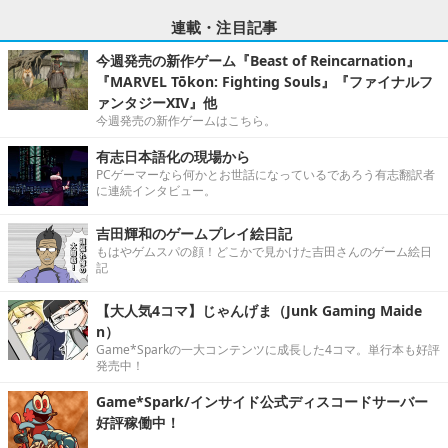
連載・注目記事
今週発売の新作ゲーム『Beast of Reincarnation』
『MARVEL Tōkon: Fighting Souls』『ファイナルフ
ァンタジーXIV』他
今週発売の新作ゲームはこちら。
有志日本語化の現場から
PCゲーマーなら何かとお世話になっているであろう有志翻訳者
に連続インタビュー。
吉田輝和のゲームプレイ絵日記
もはやゲムスパの顔！どこかで見かけた吉田さんのゲーム絵日
記
【大人気4コマ】じゃんげま（Junk Gaming Maide
n）
Game*Sparkの一大コンテンツに成長した4コマ。単行本も好評
発売中！
Game*Spark/インサイド公式ディスコードサーバー
好評稼働中！