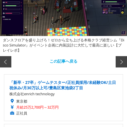
ダンスフロアを盛り上げろ！ゼロから立ち上げる本格クラブ経営シム『Di
sco Simulator』がイベント企画に内装設計に大忙しで最高に楽しい【プ
レイレポ】
この記事へ戻る
「新卒・27卒」ゲームテスター/正社員採用/未経験OK/土日
祝休み/月30万以上可/豊島区東池袋2丁目
株式会社enrich technology
東京都
月給25万2,700円～32万円
正社員