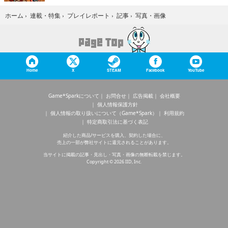
写真・画像
ホーム
›
連載・特集
›
プレイレポート
›
記事
›
Home
X
STEAM
Facebook
YouTube
Game*Sparkについて
お問合せ
広告掲載
会社概要
個人情報保護方針
個人情報の取り扱いについて（Game*Spark）
利用規約
特定商取引法に基づく表記
紹介した商品/サービスを購入、契約した場合に、
売上の一部が弊社サイトに還元されることがあります。
当サイトに掲載の記事・見出し・写真・画像の無断転載を禁じます。
Copyright © 2026 IID, Inc.