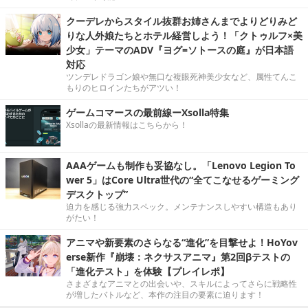
クーデレからスタイル抜群お姉さんまでよりどりみど
りな人外娘たちとホテル経営しよう！「クトゥルフ×美
少女」テーマのADV『ヨグ=ソトースの庭』が日本語
対応
ツンデレドラゴン娘や無口な複眼死神美少女など、属性てんこ
もりのヒロインたちがアツい！
ゲームコマースの最前線ーXsolla特集
Xsollaの最新情報はこちらから！
AAAゲームも制作も妥協なし。「Lenovo Legion To
wer 5」はCore Ultra世代の“全てこなせるゲーミング
デスクトップ”
迫力を感じる強力スペック。メンテナンスしやすい構造もあり
がたい！
アニマや新要素のさらなる“進化”を目撃せよ！HoYov
erse新作『崩壊：ネクサスアニマ』第2回βテストの
「進化テスト」を体験【プレイレポ】
さまざまなアニマとの出会いや、スキルによってさらに戦略性
が増したバトルなど、本作の注目の要素に迫ります！