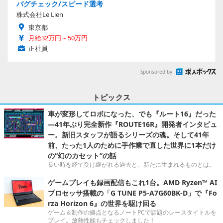
バグチェック/スピード選考
株式会社Le Lien
東京都
月給32万円～50万円
正社員
Sponsored by
トピックス
車が変形してロボになった、でも『ルート16』だった
―41年ぶり完全新作『ROUTE16R』開発者インタビュ
ー。新旧スタッフが語るシリーズの魂。そして41年
前、たった1人のために手作業で直した世界に1本だけ
の“幻のカセット”の話
長い時を経て受け継がれる過去と、新たに生まれるものとは。
ゲームプレイも録画配信もこれ1台。AMD Ryzen™ AI
プロセッサ搭載の「G TUNE P5-A7G60BK-D」で『Fo
rza Horizon 6』の世界を駆け回る
ゲーム＆制作の拠点となるノートPCで話題のレースタイトルを
プレイ。放熱性能もチェックしました！