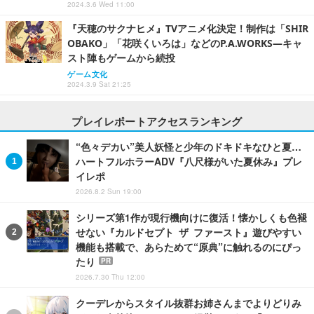
2024.3.6 Wed 11:00
『天穂のサクナヒメ』TVアニメ化決定！制作は「SHIR
OBAKO」「花咲くいろは」などのP.A.WORKS―キャ
スト陣もゲームから続投
ゲーム文化
2024.3.9 Sat 21:25
プレイレポートアクセスランキング
“色々デカい”美人妖怪と少年のドキドキなひと夏…
ハートフルホラーADV『八尺様がいた夏休み』プレ
イレポ
2026.8.2 Sun 19:00
シリーズ第1作が現行機向けに復活！懐かしくも色褪
せない『カルドセプト ザ ファースト』遊びやすい
機能も搭載で、あらためて“原典”に触れるのにぴっ
たり
PR
2026.7.30 Thu 12:00
クーデレからスタイル抜群お姉さんまでよりどりみ