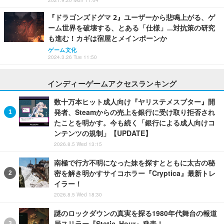
2021.9.20 Mon 11:04
『ドラゴンズドグマ 2』ユーザーから悲鳴上がる、ゲ
ーム世界を破壊する、とある「仕様」…対抗策の研究
も進む！カギは宿屋とメインポーンか
ゲーム文化
2024.3.26 Tue 11:50
インディーゲームアクセスランキング
数十万本ヒット成人向け『ヤリステメスブター』開
発者、Steamからの売上を銀行に受け取り拒否され
たことを明かす。今も続く「銀行による成人向けコ
ンテンツの規制」【UPDATE】
2026.8.5 Wed 13:15
南極で行方不明になった妹を探すとともに太古の秘
密を解き明かすサイコホラー『Cryptica』最新トレ
イラー！
2026.8.5 Wed 18:30
謎のロックダウンの真実を探る1980年代舞台の報道
局スリラー『Static Hour』発表！