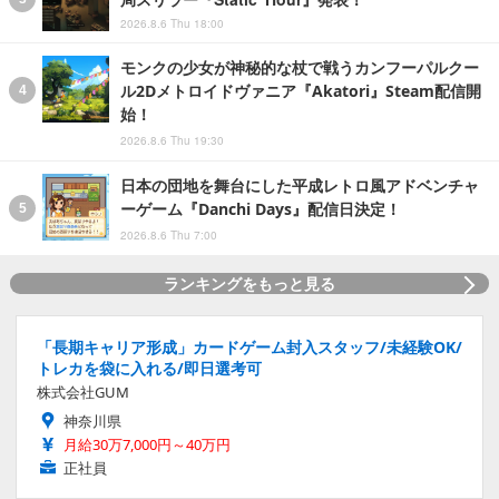
2026.8.6 Thu 18:00
モンクの少女が神秘的な杖で戦うカンフーパルクー
ル2Dメトロイドヴァニア『Akatori』Steam配信開
始！
2026.8.6 Thu 19:30
日本の団地を舞台にした平成レトロ風アドベンチャ
ーゲーム『Danchi Days』配信日決定！
2026.8.6 Thu 7:00
ランキングをもっと見る
「長期キャリア形成」カードゲーム封入スタッフ/未経験OK/
トレカを袋に入れる/即日選考可
株式会社GUM
神奈川県
月給30万7,000円～40万円
正社員