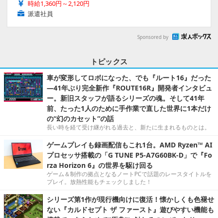
時給1,360円～2,120円
派遣社員
Sponsored by
トピックス
車が変形してロボになった、でも『ルート16』だった
―41年ぶり完全新作『ROUTE16R』開発者インタビュ
ー。新旧スタッフが語るシリーズの魂。そして41年
前、たった1人のために手作業で直した世界に1本だけ
の“幻のカセット”の話
長い時を経て受け継がれる過去と、新たに生まれるものとは。
ゲームプレイも録画配信もこれ1台。AMD Ryzen™ AI
プロセッサ搭載の「G TUNE P5-A7G60BK-D」で『Fo
rza Horizon 6』の世界を駆け回る
ゲーム＆制作の拠点となるノートPCで話題のレースタイトルを
プレイ。放熱性能もチェックしました！
シリーズ第1作が現行機向けに復活！懐かしくも色褪せ
ない『カルドセプト ザ ファースト』遊びやすい機能も