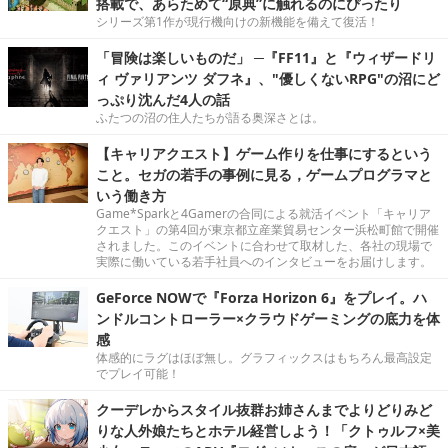
搭載で、あらためて“原典”に触れるのにぴったり
シリーズ第1作が現行機向けの新機能を備えて復活！
「冒険は楽しいものだ」 ─『FF11』と『ウィザードリ
ィ ヴァリアンツ ダフネ』、"優しくないRPG"の沼にど
っぷり沈んだ4人の話
ふたつの沼の住人たちが語る奥深さとは。
【キャリアクエスト】ゲーム作りを仕事にするという
こと。セガの若手の事例に見る，ゲームプログラマと
いう働き方
Game*Sparkと4Gamerの合同による就活イベント「キャリア
クエスト」の第4回が東京都立産業貿易センター浜松町館で開催
されました。このイベントに合わせて取材した、各社の現場で
実際に働いている若手社員へのインタビューをお届けします。
GeForce NOWで『Forza Horizon 6』をプレイ。ハ
ンドルコントローラー×クラウドゲーミングの底力を体
感
体感的にラグはほぼ無し。グラフィックスはもちろん最高設定
でプレイ可能！
クーデレからスタイル抜群お姉さんまでよりどりみど
りな人外娘たちとホテル経営しよう！「クトゥルフ×美