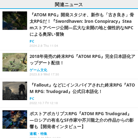
関連ニュース
『ATOM RPG』開発スタジオ、新作も「古き良き」骨
太RPGだ！『Swordhaven: Iron Conspiracy』Stea
mストアページ公開―広大な未開の地と個性的なNPC
による奥深い冒険
PC
2024.2.8 Thu 11:04
2018年発売の終末RPG『ATOM RPG』完全日本語化ア
ップデート配信！
ゲーム文化
2023.8.9 Wed 17:30
『Fallout』などにインスパイアされた終末RPG『ATO
M RPG: Trudograd』公式日本語化！
PC
2022.10.7 Fri 12:18
ポストアポカリプスRPG『ATOM RPG Trudograd』
―ロシアの有名なSF作家や芥川龍之介の作品からの影
響も【開発者インタビュー】
連載・特集