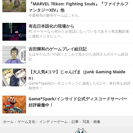
『MARVEL Tōkon: Fighting Souls』『ファイナルフ
ァンタジーXIV』他
今週発売の新作ゲームはこちら。
有志日本語化の現場から
PCゲーマーなら何かとお世話になっているであろう有志翻訳者
に連続インタビュー。
吉田輝和のゲームプレイ絵日記
もはやゲムスパの顔！どこかで見かけた吉田さんのゲーム絵日
記
【大人気4コマ】じゃんげま（Junk Gaming Maide
n）
Game*Sparkの一大コンテンツに成長した4コマ。単行本も好評
発売中！
Game*Spark/インサイド公式ディスコードサーバー
好評稼働中！
写真・画像
ホーム
›
ゲーム文化
›
インディーゲーム
›
記事
›