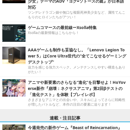
少女」テーマのADV『ヨグ=ソトースの庭』が日本語
対応
ツンデレドラゴン娘や無口な複眼死神美少女など、属性てんこ
もりのヒロインたちがアツい！
ゲームコマースの最前線ーXsolla特集
Xsollaの最新情報はこちらから！
AAAゲームも制作も妥協なし。「Lenovo Legion To
wer 5」はCore Ultra世代の“全てこなせるゲーミング
デスクトップ”
迫力を感じる強力スペック。メンテナンスしやすい構造もあり
がたい！
アニマや新要素のさらなる“進化”を目撃せよ！HoYov
erse新作『崩壊：ネクサスアニマ』第2回βテストの
「進化テスト」を体験【プレイレポ】
さまざまなアニマとの出会いや、スキルによってさらに戦略性
が増したバトルなど、本作の注目の要素に迫ります！
連載・注目記事
今週発売の新作ゲーム『Beast of Reincarnation』