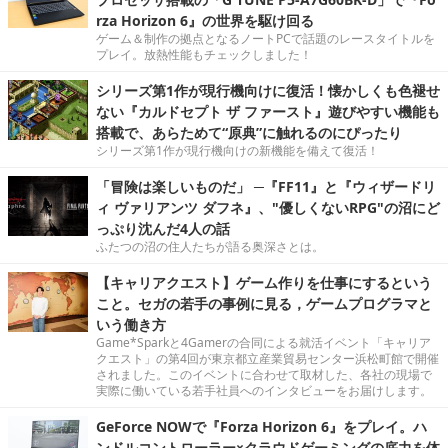
rza Horizon 6』の世界を駆け回る
ゲーム＆制作の拠点となるノートPCで話題のレースタイトルを
プレイ。放熱性能もチェックしました！
シリーズ第1作が現行機向けに復活！懐かしくも色褪せ
ない『カルドセプト ザ ファースト』遊びやすい機能も
搭載で、あらためて“原典”に触れるのにぴったり
シリーズ第1作が現行機向けの新機能を備えて復活！
「冒険は楽しいものだ」 ─『FF11』と『ウィザードリ
ィ ヴァリアンツ ダフネ』、"優しくないRPG"の沼にど
っぷり沈んだ4人の話
ふたつの沼の住人たちが語る奥深さとは。
【キャリアクエスト】ゲーム作りを仕事にするという
こと。セガの若手の事例に見る，ゲームプログラマと
いう働き方
Game*Sparkと4Gamerの合同による就活イベント「キャリア
クエスト」の第4回が東京都立産業貿易センター浜松町館で開催
されました。このイベントに合わせて取材した、各社の現場で
実際に働いている若手社員へのインタビューをお届けします。
GeForce NOWで『Forza Horizon 6』をプレイ。ハ
ンドルコントローラー×クラウドゲーミングの底力を体