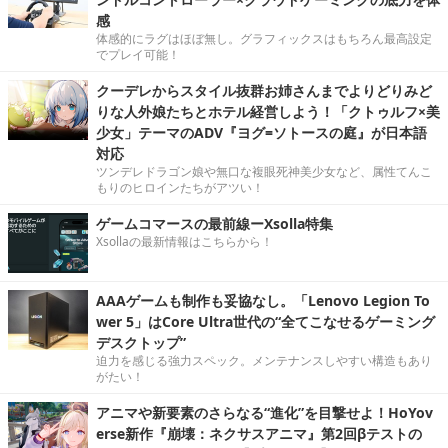
感
体感的にラグはほぼ無し。グラフィックスはもちろん最高設定
でプレイ可能！
クーデレからスタイル抜群お姉さんまでよりどりみど
りな人外娘たちとホテル経営しよう！「クトゥルフ×美
少女」テーマのADV『ヨグ=ソトースの庭』が日本語
対応
ツンデレドラゴン娘や無口な複眼死神美少女など、属性てんこ
もりのヒロインたちがアツい！
ゲームコマースの最前線ーXsolla特集
Xsollaの最新情報はこちらから！
AAAゲームも制作も妥協なし。「Lenovo Legion To
wer 5」はCore Ultra世代の“全てこなせるゲーミング
デスクトップ”
迫力を感じる強力スペック。メンテナンスしやすい構造もあり
がたい！
アニマや新要素のさらなる“進化”を目撃せよ！HoYov
erse新作『崩壊：ネクサスアニマ』第2回βテストの