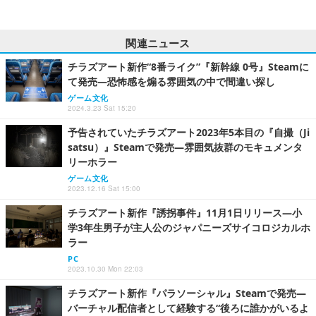
関連ニュース
チラズアート新作“8番ライク”『新幹線 0号』Steamに
て発売―恐怖感を煽る雰囲気の中で間違い探し
ゲーム文化
2024.3.23 Sat 15:20
予告されていたチラズアート2023年5本目の『自撮（Ji
satsu）』Steamで発売―雰囲気抜群のモキュメンタ
リーホラー
ゲーム文化
2023.12.16 Sat 15:00
チラズアート新作『誘拐事件』11月1日リリース―小
学3年生男子が主人公のジャパニーズサイコロジカルホ
ラー
PC
2023.10.30 Mon 22:03
チラズアート新作『パラソーシャル』Steamで発売―
バーチャル配信者として経験する“後ろに誰かがいるよ