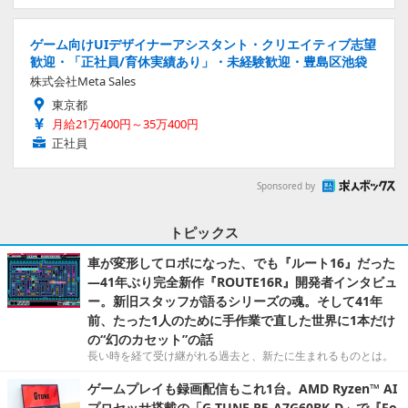
ゲーム向けUIデザイナーアシスタント・クリエイティブ志望
歓迎・「正社員/育休実績あり」・未経験歓迎・豊島区池袋
株式会社Meta Sales
東京都
月給21万400円～35万400円
正社員
Sponsored by
トピックス
車が変形してロボになった、でも『ルート16』だった
―41年ぶり完全新作『ROUTE16R』開発者インタビュ
ー。新旧スタッフが語るシリーズの魂。そして41年
前、たった1人のために手作業で直した世界に1本だけ
の“幻のカセット”の話
長い時を経て受け継がれる過去と、新たに生まれるものとは。
ゲームプレイも録画配信もこれ1台。AMD Ryzen™ AI
プロセッサ搭載の「G TUNE P5-A7G60BK-D」で『Fo