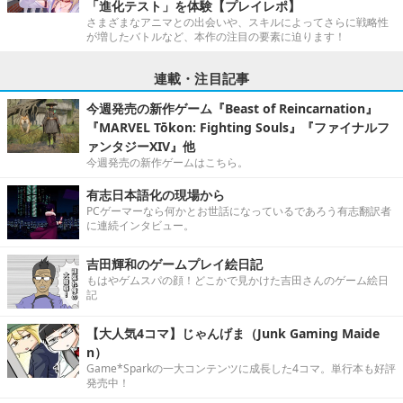
「進化テスト」を体験【プレイレポ】
さまざまなアニマとの出会いや、スキルによってさらに戦略性
が増したバトルなど、本作の注目の要素に迫ります！
連載・注目記事
今週発売の新作ゲーム『Beast of Reincarnation』
『MARVEL Tōkon: Fighting Souls』『ファイナルフ
ァンタジーXIV』他
今週発売の新作ゲームはこちら。
有志日本語化の現場から
PCゲーマーなら何かとお世話になっているであろう有志翻訳者
に連続インタビュー。
吉田輝和のゲームプレイ絵日記
もはやゲムスパの顔！どこかで見かけた吉田さんのゲーム絵日
記
【大人気4コマ】じゃんげま（Junk Gaming Maide
n）
Game*Sparkの一大コンテンツに成長した4コマ。単行本も好評
発売中！