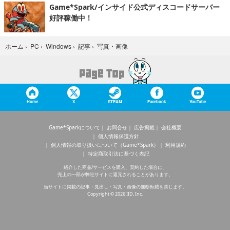
Game*Spark/インサイド公式ディスコードサーバー
好評稼働中！
写真・画像
ホーム
›
PC
›
Windows
›
記事
›
Home
X
STEAM
Facebook
YouTube
Game*Sparkについて
お問合せ
広告掲載
会社概要
個人情報保護方針
個人情報の取り扱いについて（Game*Spark）
利用規約
特定商取引法に基づく表記
紹介した商品/サービスを購入、契約した場合に、
売上の一部が弊社サイトに還元されることがあります。
当サイトに掲載の記事・見出し・写真・画像の無断転載を禁じます。
Copyright © 2026 IID, Inc.