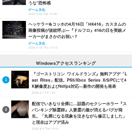
うな”恐怖感
ゲーム文化
2023.8.26 Sat 13:48
ヘッケラー&コッホの4月16日「HK416」カスタムの
画像投稿が波紋呼ぶ―『ドルフロ』416の日を実銃メ
ーカーがまさかのお祝い？
ゲーム文化
2024.4.18 Thu 13:10
Windowsアクセスランキング
『ゴーストリコン ワイルドランズ』無料アプデ「L
ast Rites」配信。PS5/Xbox Series X/S/PCにて4
K解像度および60fps対応―新作の開発も発表
2026.8.7 Fri 1:54
配信でいきなり全裸に…話題のセクシーホラー『ス
パンキング除霊師』人妻霊の服が消えるバグが発
生。「丸裸になる現象を泣きながら修正しました」
と現在はアプデ済み
2026.8.4 Tue 10:41