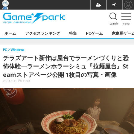
search
menu
ホーム
アクセスランキング
特集
PCゲーム
家庭用ゲー
PC
Windows
チラズアート新作は屋台でラーメンづくりと恐
怖体験―ラーメンホラーシミュ『拉麺屋台』St
eamストアページ公開 1枚目の写真・画像
2024.4.19 Fri 11:01