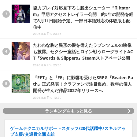
協力プレイ対応見下ろし脱出シューター『Riftstor
m』早期アクセストレイラー公開―約5年の開発を経
て8月11日開始予定。一部日本語対応の体験版も配
信中
2026.8.6 Thu 23:15
たわわな胸と異形の髪を備えたラプンツェルの映像
も披露。セクシー童話ヒロイン戦うローグライトAC
T『Swords & Slippers』Steamストアページ公開
2026.8.6 Thu 23:00
『FFT』と『FE』に影響を受けたSRPG『Beaten Pa
th』正式発表！クラファンで注目集め、数年の個人
開発が生んだ作品2027年リリースへ
2026.8.6 Thu 12:30
ランキングをもっと見る
ゲームテクニカルサポートスタッフ/20代活躍中/スキルアッ
プ支援/交通費全額支給