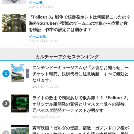
ゲーム機
2024.6.4 Tue 0:32
『Fallout 3』戦争で核爆発ホントは何回起こったの？
海外YouTuberが実際のゲーム上の地形から位置と数
を検証―作中の設定には届かず？
ゲーム文化
2024.6.3 Mon 15:00
カルチャーアクセスランキング
ニンテンドーミュージアムが「大切なお知らせ」ー
チケット転売、決済代行に注意喚起「すべて無効と
なります」
2026.8.7 Fri 21:00
ライトの数まで制限ありで恨み節！？『Fallout 3』
オリジナル版開発の苦労とリマスター版への期待。
元ベセスダ開発アーティストが明かす
2026.8.6 Thu 22:30
実写映画「ゼルダの伝説」宿敵・ガノンドロフ役が
明らかに！故サム・ニールも出演と海外報道。最後