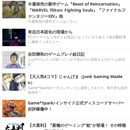
今週発売の新作ゲーム『Beast of Reincarnation』
『MARVEL Tōkon: Fighting Souls』『ファイナルフ
ァンタジーXIV』他
今週発売の新作ゲームはこちら。
有志日本語化の現場から
PCゲーマーなら何かとお世話になっているであろう有志翻訳者
に連続インタビュー。
吉田輝和のゲームプレイ絵日記
もはやゲムスパの顔！どこかで見かけた吉田さんのゲーム絵日
記
【大人気4コマ】じゃんげま（Junk Gaming Maide
n）
Game*Sparkの一大コンテンツに成長した4コマ。単行本も好評
発売中！
Game*Spark/インサイド公式ディスコードサーバー
好評稼働中！
【大喜利】『新種のゲーミング“蚊”が登場！ その特徴