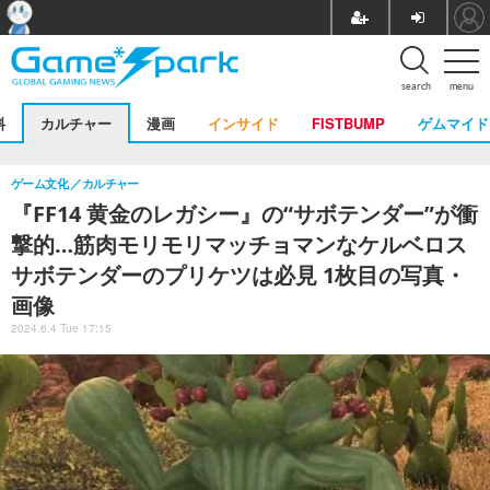
search
menu
料
カルチャー
漫画
インサイド
FISTBUMP
ゲムマイド
ゲーム文化
カルチャー
『FF14 黄金のレガシー』の“サボテンダー”が衝
撃的…筋肉モリモリマッチョマンなケルベロス
サボテンダーのプリケツは必見 1枚目の写真・
画像
2024.6.4 Tue 17:15