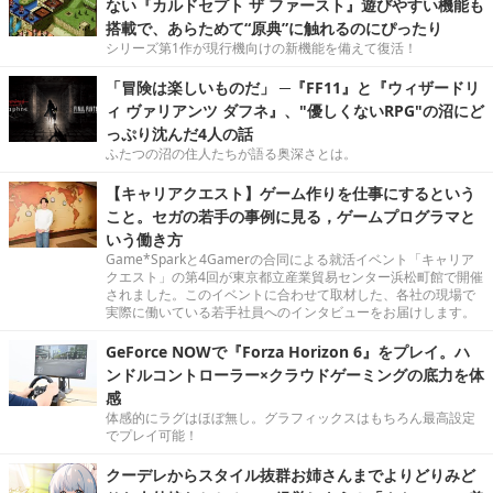
ない『カルドセプト ザ ファースト』遊びやすい機能も
搭載で、あらためて“原典”に触れるのにぴったり
シリーズ第1作が現行機向けの新機能を備えて復活！
「冒険は楽しいものだ」 ─『FF11』と『ウィザードリ
ィ ヴァリアンツ ダフネ』、"優しくないRPG"の沼にど
っぷり沈んだ4人の話
ふたつの沼の住人たちが語る奥深さとは。
【キャリアクエスト】ゲーム作りを仕事にするという
こと。セガの若手の事例に見る，ゲームプログラマと
いう働き方
Game*Sparkと4Gamerの合同による就活イベント「キャリア
クエスト」の第4回が東京都立産業貿易センター浜松町館で開催
されました。このイベントに合わせて取材した、各社の現場で
実際に働いている若手社員へのインタビューをお届けします。
GeForce NOWで『Forza Horizon 6』をプレイ。ハ
ンドルコントローラー×クラウドゲーミングの底力を体
感
体感的にラグはほぼ無し。グラフィックスはもちろん最高設定
でプレイ可能！
クーデレからスタイル抜群お姉さんまでよりどりみど