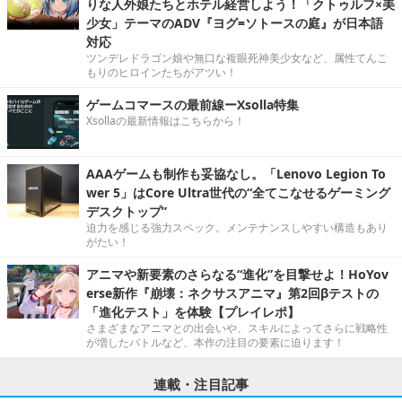
りな人外娘たちとホテル経営しよう！「クトゥルフ×美
少女」テーマのADV『ヨグ=ソトースの庭』が日本語
対応
ツンデレドラゴン娘や無口な複眼死神美少女など、属性てんこ
もりのヒロインたちがアツい！
ゲームコマースの最前線ーXsolla特集
Xsollaの最新情報はこちらから！
AAAゲームも制作も妥協なし。「Lenovo Legion To
wer 5」はCore Ultra世代の“全てこなせるゲーミング
デスクトップ”
迫力を感じる強力スペック。メンテナンスしやすい構造もあり
がたい！
アニマや新要素のさらなる“進化”を目撃せよ！HoYov
erse新作『崩壊：ネクサスアニマ』第2回βテストの
「進化テスト」を体験【プレイレポ】
さまざまなアニマとの出会いや、スキルによってさらに戦略性
が増したバトルなど、本作の注目の要素に迫ります！
連載・注目記事