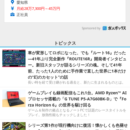
愛知県
月給28万7,300円～45万円
正社員
Sponsored by
トピックス
車が変形してロボになった、でも『ルート16』だった
―41年ぶり完全新作『ROUTE16R』開発者インタビュ
ー。新旧スタッフが語るシリーズの魂。そして41年
前、たった1人のために手作業で直した世界に1本だけ
の“幻のカセット”の話
長い時を経て受け継がれる過去と、新たに生まれるものとは。
ゲームプレイも録画配信もこれ1台。AMD Ryzen™ AI
プロセッサ搭載の「G TUNE P5-A7G60BK-D」で『Fo
rza Horizon 6』の世界を駆け回る
ゲーム＆制作の拠点となるノートPCで話題のレースタイトルを
プレイ。放熱性能もチェックしました！
シリーズ第1作が現行機向けに復活！懐かしくも色褪せ