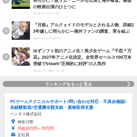
の映画出演のひとつに
2026.8.7 Fri 11:05
『月姫』アルクェイドのモデルとされる人物、詳細2
3年越しに明らかに―海外ファンの調査、実を結ぶ
2024.9.13 Fri 20:41
ゆずソフト初のアニメ化！美少女ゲーム『千恋＊万
花』2027年アニメ化決定。全世界セールス100万本
突破でSteam“圧倒的に好評”の人気作
2026.7.27 Mon 10:16
ランキングをもっと見る
PCゲームテクニカルサポート/問い合わせ対応・不具合確認/
未経験歓迎/交通費全額支給・資格取得支援
ベンタス株式会社
神奈川県
月給33万円～55万円
正社員