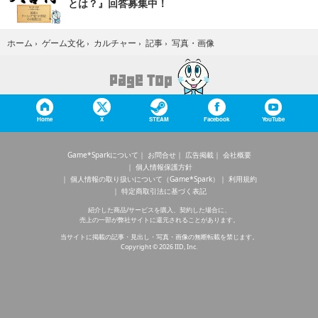
とは？』回答募集中！
写真・画像
ホーム
›
ゲーム文化
›
カルチャー
›
記事
›
Home
X
STEAM
Facebook
YouTube
Game*Sparkについて
お問合せ
広告掲載
会社概要
個人情報保護方針
個人情報の取り扱いについて（Game*Spark）
利用規約
特定商取引法に基づく表記
紹介した商品/サービスを購入、契約した場合に、
売上の一部が弊社サイトに還元されることがあります。
当サイトに掲載の記事・見出し・写真・画像の無断転載を禁じます。
Copyright © 2026 IID, Inc.