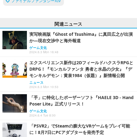
ファイナルファンタジーXIV
関連ニュース
実写映画版『Ghost of Tsushima』に真田広之が出演
か―現在交渉中と海外報道
ゲーム文化
2024.6.3 Mon 16:48
エクスペリエンス新作は2DフィールドハクスラRPGと
DRPG！『モンカルファンタ 勇者と水晶の少女』『デ
モンキルデモン：黄泉1984（仮題）』新情報公開
ニュース
2024.6.3 Mon 10:53
「手」に特化したポーザーソフト『HAELE 3D - Hand
Poser Lite』正式リリース！
ゲーム文化
2024.6.4 Tue 8:00
「PSVR2」でSteamの膨大なVRゲームをプレイ可能
に！8月7日にPCアダプターを発売予定