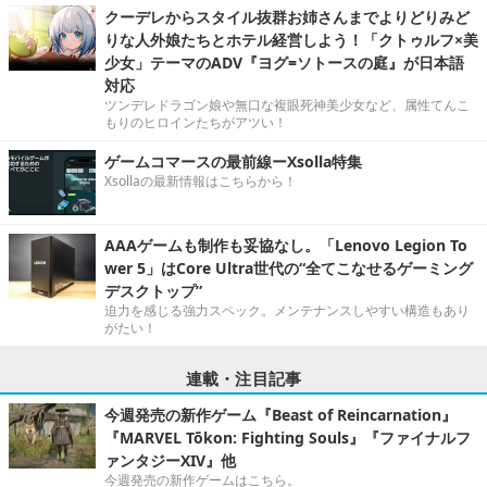
クーデレからスタイル抜群お姉さんまでよりどりみど
りな人外娘たちとホテル経営しよう！「クトゥルフ×美
少女」テーマのADV『ヨグ=ソトースの庭』が日本語
対応
ツンデレドラゴン娘や無口な複眼死神美少女など、属性てんこ
もりのヒロインたちがアツい！
ゲームコマースの最前線ーXsolla特集
Xsollaの最新情報はこちらから！
AAAゲームも制作も妥協なし。「Lenovo Legion To
wer 5」はCore Ultra世代の“全てこなせるゲーミング
デスクトップ”
迫力を感じる強力スペック。メンテナンスしやすい構造もあり
がたい！
連載・注目記事
今週発売の新作ゲーム『Beast of Reincarnation』
『MARVEL Tōkon: Fighting Souls』『ファイナルフ
ァンタジーXIV』他
今週発売の新作ゲームはこちら。