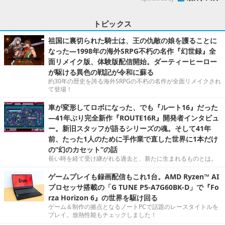
トピックス
祖国に裏切られた騎士は、王の仇敵の娘を護ることに
なった―1998年の海外SRPG不朽の名作『幻世録』全
面リメイク版、体験版配信開始。ダーティーヒーロー
が駆ける異色の戦記が令和に蘇る
約30年の歴史を誇る海外SRPGの不朽の名作が全面リメイクされ
て登場！
車が変形してロボになった、でも『ルート16』だった
―41年ぶり完全新作『ROUTE16R』開発者インタビュ
ー。新旧スタッフが語るシリーズの魂。そして41年
前、たった1人のために手作業で直した世界に1本だけ
の“幻のカセット”の話
長い時を経て受け継がれる過去と、新たに生まれるものとは。
ゲームプレイも録画配信もこれ1台。AMD Ryzen™ AI
プロセッサ搭載の「G TUNE P5-A7G60BK-D」で『Fo
rza Horizon 6』の世界を駆け回る
ゲーム＆制作の拠点となるノートPCで話題のレースタイトルを
プレイ。放熱性能もチェックしました！