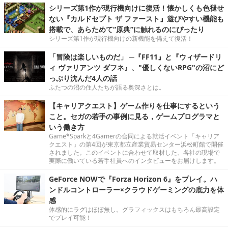
シリーズ第1作が現行機向けに復活！懐かしくも色褪せ
ない『カルドセプト ザ ファースト』遊びやすい機能も
搭載で、あらためて“原典”に触れるのにぴったり
シリーズ第1作が現行機向けの新機能を備えて復活！
「冒険は楽しいものだ」 ─『FF11』と『ウィザードリ
ィ ヴァリアンツ ダフネ』、"優しくないRPG"の沼にど
っぷり沈んだ4人の話
ふたつの沼の住人たちが語る奥深さとは。
【キャリアクエスト】ゲーム作りを仕事にするという
こと。セガの若手の事例に見る，ゲームプログラマと
いう働き方
Game*Sparkと4Gamerの合同による就活イベント「キャリア
クエスト」の第4回が東京都立産業貿易センター浜松町館で開催
されました。このイベントに合わせて取材した、各社の現場で
実際に働いている若手社員へのインタビューをお届けします。
GeForce NOWで『Forza Horizon 6』をプレイ。ハ
ンドルコントローラー×クラウドゲーミングの底力を体
感
体感的にラグはほぼ無し。グラフィックスはもちろん最高設定
でプレイ可能！