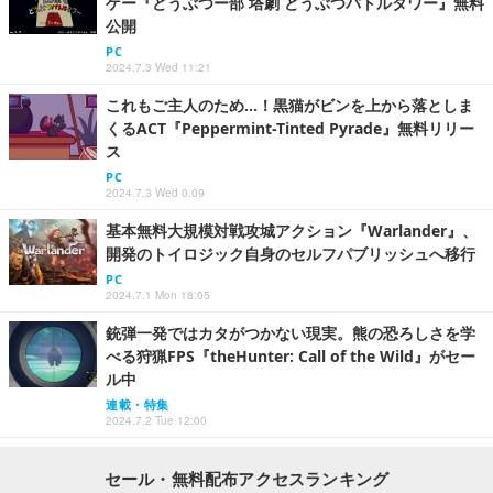
ゲー『どうぶつー部 塔劇 どうぶつバトルタワー』無料
公開
PC
2024.7.3 Wed 11:21
これもご主人のため…！黒猫がビンを上から落としま
くるACT『Peppermint-Tinted Pyrade』無料リリー
ス
PC
2024.7.3 Wed 0:09
基本無料大規模対戦攻城アクション『Warlander』、
開発のトイロジック自身のセルフパブリッシュへ移行
PC
2024.7.1 Mon 18:05
銃弾一発ではカタがつかない現実。熊の恐ろしさを学
べる狩猟FPS『theHunter: Call of the Wild』がセー
ル中
連載・特集
2024.7.2 Tue 12:00
セール・無料配布アクセスランキング