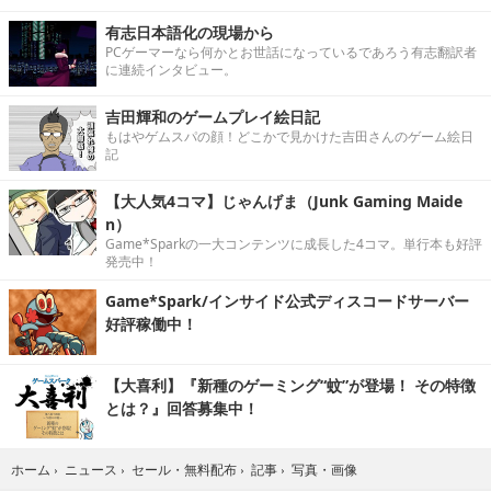
有志日本語化の現場から
PCゲーマーなら何かとお世話になっているであろう有志翻訳者
に連続インタビュー。
吉田輝和のゲームプレイ絵日記
もはやゲムスパの顔！どこかで見かけた吉田さんのゲーム絵日
記
【大人気4コマ】じゃんげま（Junk Gaming Maide
n）
Game*Sparkの一大コンテンツに成長した4コマ。単行本も好評
発売中！
Game*Spark/インサイド公式ディスコードサーバー
好評稼働中！
【大喜利】『新種のゲーミング“蚊”が登場！ その特徴
とは？』回答募集中！
写真・画像
ホーム
›
ニュース
›
セール・無料配布
›
記事
›