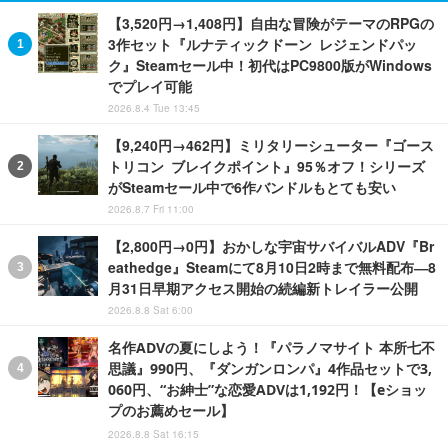
【3,520円→1,408円】自由な冒険がテーマのRPGの
3作セット『ルナティックドーン レジェンドパッ
ク』Steamセール中！初代はPC9800版がWindows
でプレイ可能
2026.8.4 Tue 13:45
【9,240円→462円】ミリタリーシューター『ゴース
トリコン ブレイクポイント』95％オフ！シリーズ
がSteamセール中で6作バンドルもとても安い
2026.8.7 Fri 11:00
【2,800円→0円】おかしな宇宙サバイバルADV『Br
eathedge』Steamにて8月10日2時まで無料配布―8
月31日早期アクセス開始の続編新トレイラー公開
2026.8.8 Sat 6:00
名作ADVの夏にしよう！『パラノマサイト 本所七不
思議』990円、『ダンガンロンパ』4作品セットで3,
060円、“お紳士”な恋愛ADVは1,192円！【eショッ
プのお薦めセール】
2026.8.8 Sat 16:15