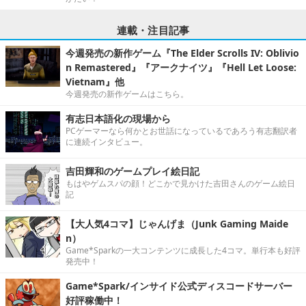
連載・注目記事
今週発売の新作ゲーム『The Elder Scrolls IV: Oblivio
n Remastered』『アークナイツ』『Hell Let Loose:
Vietnam』他
今週発売の新作ゲームはこちら。
有志日本語化の現場から
PCゲーマーなら何かとお世話になっているであろう有志翻訳者
に連続インタビュー。
吉田輝和のゲームプレイ絵日記
もはやゲムスパの顔！どこかで見かけた吉田さんのゲーム絵日
記
【大人気4コマ】じゃんげま（Junk Gaming Maide
n）
Game*Sparkの一大コンテンツに成長した4コマ。単行本も好評
発売中！
Game*Spark/インサイド公式ディスコードサーバー
好評稼働中！