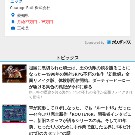
ェック
Courage Path株式会社
愛知県
月給27万円～35万円
正社員
Sponsored by
トピックス
祖国に裏切られた騎士は、王の仇敵の娘を護ることに
なった―1998年の海外SRPG不朽の名作『幻世録』全
面リメイク版、体験版配信開始。ダーティーヒーロー
が駆ける異色の戦記が令和に蘇る
約30年の歴史を誇る海外SRPGの不朽の名作が全面リメイクされ
て登場！
車が変形してロボになった、でも『ルート16』だった
―41年ぶり完全新作『ROUTE16R』開発者インタビュ
ー。新旧スタッフが語るシリーズの魂。そして41年
前、たった1人のために手作業で直した世界に1本だけ
の“幻のカセット”の話