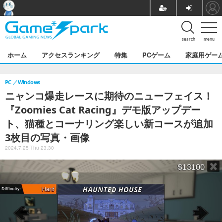
search
menu
ホーム
アクセスランキング
特集
PCゲーム
家庭用ゲー
PC
Windows
ニャンコ爆走レースに期待のニューフェイス！
『Zoomies Cat Racing』デモ版アップデー
ト、猫種とコーナリング楽しい新コースが追加
3枚目の写真・画像
2024.7.25 Thu 23:30