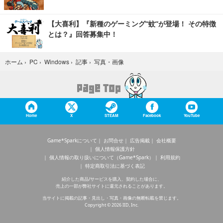
【大喜利】『新種のゲーミング“蚊”が登場！ その特徴
とは？』回答募集中！
写真・画像
ホーム
›
PC
›
Windows
›
記事
›
Home
X
STEAM
Facebook
YouTube
Game*Sparkについて
お問合せ
広告掲載
会社概要
個人情報保護方針
個人情報の取り扱いについて（Game*Spark）
利用規約
特定商取引法に基づく表記
紹介した商品/サービスを購入、契約した場合に、
売上の一部が弊社サイトに還元されることがあります。
当サイトに掲載の記事・見出し・写真・画像の無断転載を禁じます。
Copyright © 2026 IID, Inc.