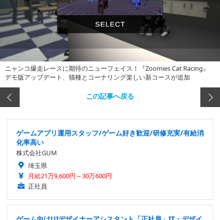
ニャンコ爆走レースに期待のニューフェイス！『Zoomies Cat Racing』
デモ版アップデート、猫種とコーナリング楽しい新コースが追加
この記事へ戻る
ゲームアプリ運用スタッフ/ゲーム好き歓迎/研修充実/有給消
化率高い
株式会社GUM
埼玉県
月給21万9,600円～30万600円
正社員
ゲーム向けUIデザイナーアシスタント「正社員」IT・デザイ