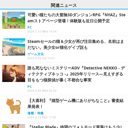
関連ニュース
可愛い猫たちの大冒険3DダンジョンRPG『NYAZ』Ste
amストアページ登場！体験版も近日公開予定
PC
2024.7.10 Wed 15:04
Steamセールの猫＆少女が再び注目集める、名前はま
だない。美少女or猫化ゲイブ説も
ゲーム文化
2024.6.29 Sat 14:21
誰も死なないミステリーADV『Detective NEKKO - デ
ィテクティブネッコ -』2025年リリース―見えすぎる
目をもつ猫探偵が暴く不都合な事実
PC
2024.6.26 Wed 23:00
【大喜利】『猫型ゲーム機にありがちなこと』審査結
果発表！
連載・特集
2024.6.24 Mon 17:00
『Stellar Blade』待望のフォトモード実装はもう少し