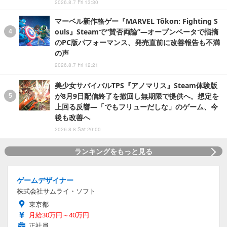
2026.8.7 Fri 13:30
マーベル新作格ゲー『MARVEL Tōkon: Fighting S
ouls』Steamで“賛否両論”―オープンベータで指摘
のPC版パフォーマンス、発売直前に改善報告も不満
の声
2026.8.7 Fri 12:21
美少女サバイバルTPS『アノマリス』Steam体験版
が8月9日配信終了を撤回し無期限で提供へ。想定を
上回る反響―「でもフリューだしな」のゲーム、今
後も改善へ
2026.8.8 Sat 20:00
ランキングをもっと見る
ゲームデザイナー
株式会社サムライ・ソフト
東京都
月給30万円～40万円
正社員