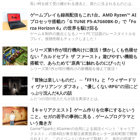
長い時を経て受け継がれる過去と、新たに生まれるものとは。
ゲームプレイも録画配信もこれ1台。AMD Ryzen™ AI
プロセッサ搭載の「G TUNE P5-A7G60BK-D」で『Fo
rza Horizon 6』の世界を駆け回る
ゲーム＆制作の拠点となるノートPCで話題のレースタイトルを
プレイ。放熱性能もチェックしました！
シリーズ第1作が現行機向けに復活！懐かしくも色褪せ
ない『カルドセプト ザ ファースト』遊びやすい機能も
搭載で、あらためて“原典”に触れるのにぴったり
シリーズ第1作が現行機向けの新機能を備えて復活！
「冒険は楽しいものだ」 ─『FF11』と『ウィザードリ
ィ ヴァリアンツ ダフネ』、"優しくないRPG"の沼にど
っぷり沈んだ4人の話
ふたつの沼の住人たちが語る奥深さとは。
【キャリアクエスト】ゲーム作りを仕事にするという
こと。セガの若手の事例に見る，ゲームプログラマと
いう働き方
Game*Sparkと4Gamerの合同による就活イベント「キャリア
クエスト」の第4回が東京都立産業貿易センター浜松町館で開催
されました。このイベントに合わせて取材した、各社の現場で