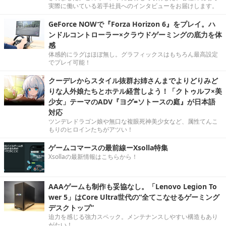
実際に働いている若手社員へのインタビューをお届けします。
GeForce NOWで『Forza Horizon 6』をプレイ。ハ
ンドルコントローラー×クラウドゲーミングの底力を体
感
体感的にラグはほぼ無し。グラフィックスはもちろん最高設定
でプレイ可能！
クーデレからスタイル抜群お姉さんまでよりどりみど
りな人外娘たちとホテル経営しよう！「クトゥルフ×美
少女」テーマのADV『ヨグ=ソトースの庭』が日本語
対応
ツンデレドラゴン娘や無口な複眼死神美少女など、属性てんこ
もりのヒロインたちがアツい！
ゲームコマースの最前線ーXsolla特集
Xsollaの最新情報はこちらから！
AAAゲームも制作も妥協なし。「Lenovo Legion To
wer 5」はCore Ultra世代の“全てこなせるゲーミング
デスクトップ”
迫力を感じる強力スペック。メンテナンスしやすい構造もあり
がたい！