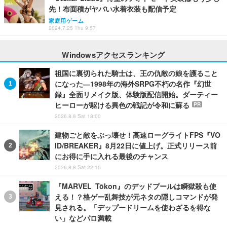
先！布面積がヤバい水着衣装も配信予定
家庭用ゲーム
2024.7.25 Thu 9:57
Windowsアクセスランキング
祖国に裏切られた騎士は、王の仇敵の娘を護ること
になった―1998年の海外SRPG不朽の名作『幻世
録』全面リメイク版、体験版配信開始。ダーティー
ヒーローが駆ける異色の戦記が令和に蘇る
PR
2026.8.8 Sat 18:00
建物ごと敵をぶっ壊せ！高速ローグライトFPS『VO
ID/BREAKER』8月22日に値上げ。正式リリース前
にお得に手に入れる最後のチャンス
2026.8.8 Sat 22:15
『MARVEL Tōkon』のデッドプールは瞬獄殺も使
える！？格ゲー乱舞技が元ネタの隠しコマンドが発
見される。「デップードリームを使わざるを得な
い」などパロ満載