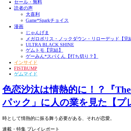
ニンテンドースイッチ
セール・無料
読者の声
大喜利
Game*Sparkチョイス
漫画
じゃんげま
メガロポリス・ノックダ
ウン・リローデッド【完
結】
ULTRA BLACK SHINE
ゲムトモ【完結】
ゲーみん*スパくん【打ち
切り？】
インサイド
FISTBUMP
ゲムマイド
ホーム
›
連載・特集
›
プレイレポート
›
記事
›
写真・画像
色恋沙汰は情熱的に！？『The