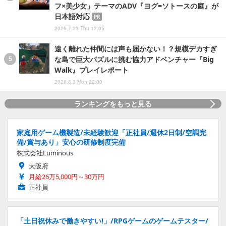
フ×美少女」テーマのADV『ヨグ=ソトースの庭』が
日本語対応
PR
2026.7.23 Thu 12:05
遠く離れた仲間には声も届かない！？規模デカすぎ
な島で巨大パズルに挑む協力アドベンチャー『Big
Walk』プレイレポート
2026.8.3 Mon 22:00
ランキングをもっと見る
家庭用ゲーム機製造/未経験歓迎「正社員/週休2日制/空調完
備/賞与あり」安心の研修制度完備
株式会社Luminous
大阪府
月給26万5,000円～30万円
正社員
「土日祝休みで働きやすい!」/RPGゲームのゲームテスター/