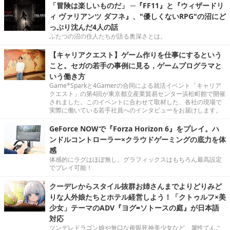
「冒険は楽しいものだ」 ─『FF11』と『ウィザードリ
ィ ヴァリアンツ ダフネ』、"優しくないRPG"の沼にど
っぷり沈んだ4人の話
ふたつの沼の住人たちが語る奥深さとは。
【キャリアクエスト】ゲーム作りを仕事にするという
こと。セガの若手の事例に見る，ゲームプログラマと
いう働き方
Game*Sparkと4Gamerの合同による就活イベント「キャリア
クエスト」の第4回が東京都立産業貿易センター浜松町館で開催
されました。このイベントに合わせて取材した、各社の現場で
実際に働いている若手社員へのインタビューをお届けします。
GeForce NOWで『Forza Horizon 6』をプレイ。ハ
ンドルコントローラー×クラウドゲーミングの底力を体
感
体感的にラグはほぼ無し。グラフィックスはもちろん最高設定
でプレイ可能！
クーデレからスタイル抜群お姉さんまでよりどりみど
りな人外娘たちとホテル経営しよう！「クトゥルフ×美
少女」テーマのADV『ヨグ=ソトースの庭』が日本語
対応
ツンデレドラゴン娘や無口な複眼死神美少女など、属性てんこ