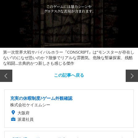
第一次世界大戦サバイバルホラー『CONSCRIPT』は“モンスターが存在し
ない”のになぜ恐いのか？陰惨でリアルな雰囲気、危険な塹壕探索、残酷
な戦闘…古典的かつ新しさも感じる傑作
この記事へ戻る
充実の休暇制度/ゲーム外観確認
株式会社ケイエムシー
大阪府
派遣社員