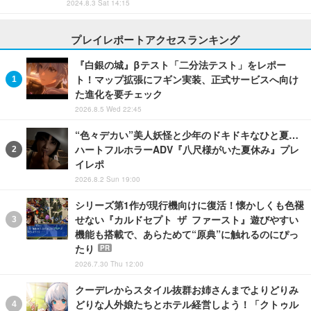
2024.8.3 Sat 14:15
プレイレポートアクセスランキング
『白銀の城』βテスト「二分法テスト」をレポー
ト！マップ拡張にフギン実装、正式サービスへ向け
た進化を要チェック
2026.8.5 Wed 22:45
“色々デカい”美人妖怪と少年のドキドキなひと夏…
ハートフルホラーADV『八尺様がいた夏休み』プレ
イレポ
2026.8.2 Sun 19:00
シリーズ第1作が現行機向けに復活！懐かしくも色褪
せない『カルドセプト ザ ファースト』遊びやすい
機能も搭載で、あらためて“原典”に触れるのにぴっ
たり
PR
2026.7.30 Thu 12:00
クーデレからスタイル抜群お姉さんまでよりどりみ
どりな人外娘たちとホテル経営しよう！「クトゥル