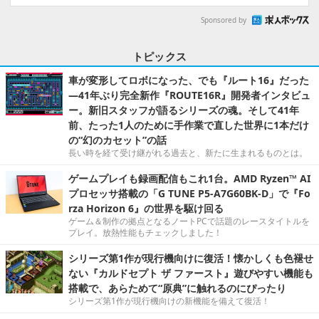
Sponsored by
トピックス
車が変形してロボになった、でも『ルート16』だった
―41年ぶり完全新作『ROUTE16R』開発者インタビュ
ー。新旧スタッフが語るシリーズの魂。そして41年
前、たった1人のために手作業で直した世界に1本だけ
の“幻のカセット”の話
長い時を経て受け継がれる過去と、新たに生まれるものとは。
ゲームプレイも録画配信もこれ1台。AMD Ryzen™ AI
プロセッサ搭載の「G TUNE P5-A7G60BK-D」で『Fo
rza Horizon 6』の世界を駆け回る
ゲーム＆制作の拠点となるノートPCで話題のレースタイトルを
プレイ。放熱性能もチェックしました！
シリーズ第1作が現行機向けに復活！懐かしくも色褪せ
ない『カルドセプト ザ ファースト』遊びやすい機能も
搭載で、あらためて“原典”に触れるのにぴったり
シリーズ第1作が現行機向けの新機能を備えて復活！