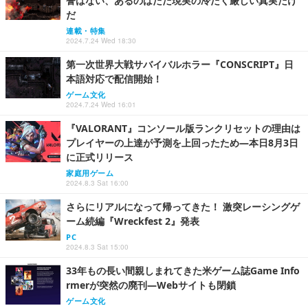
誉はない、あるのはただ現実の冷たく厳しい真実だけ
だ
連載・特集
2024.7.24 Wed 18:30
第一次世界大戦サバイバルホラー『CONSCRIPT』日
本語対応で配信開始！
ゲーム文化
2024.7.24 Wed 16:01
『VALORANT』コンソール版ランクリセットの理由は
プレイヤーの上達が予測を上回ったため―本日8月3日
に正式リリース
家庭用ゲーム
2024.8.3 Sat 16:00
さらにリアルになって帰ってきた！ 激突レーシングゲ
ーム続編『Wreckfest 2』発表
PC
2024.8.3 Sat 15:00
33年もの長い間親しまれてきた米ゲーム誌Game Info
rmerが突然の廃刊―Webサイトも閉鎖
ゲーム文化