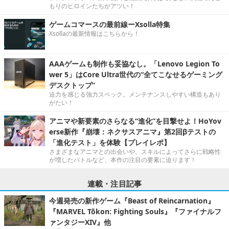
もりのヒロインたちがアツい！
ゲームコマースの最前線ーXsolla特集
Xsollaの最新情報はこちらから！
AAAゲームも制作も妥協なし。「Lenovo Legion To
wer 5」はCore Ultra世代の“全てこなせるゲーミング
デスクトップ”
迫力を感じる強力スペック。メンテナンスしやすい構造もあり
がたい！
アニマや新要素のさらなる“進化”を目撃せよ！HoYov
erse新作『崩壊：ネクサスアニマ』第2回βテストの
「進化テスト」を体験【プレイレポ】
さまざまなアニマとの出会いや、スキルによってさらに戦略性
が増したバトルなど、本作の注目の要素に迫ります！
連載・注目記事
今週発売の新作ゲーム『Beast of Reincarnation』
『MARVEL Tōkon: Fighting Souls』『ファイナルフ
ァンタジーXIV』他