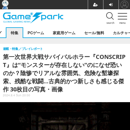
search
menu
グ
特集
PCゲーム
家庭用ゲーム
セール/無料
カルチャ
連載・特集
プレイレポート
第一次世界大戦サバイバルホラー『CONSCRIP
T』は“モンスターが存在しない”のになぜ恐い
のか？陰惨でリアルな雰囲気、危険な塹壕探
索、残酷な戦闘…古典的かつ新しさも感じる傑
作 30枚目の写真・画像
2024.8.4 Sun 20:00