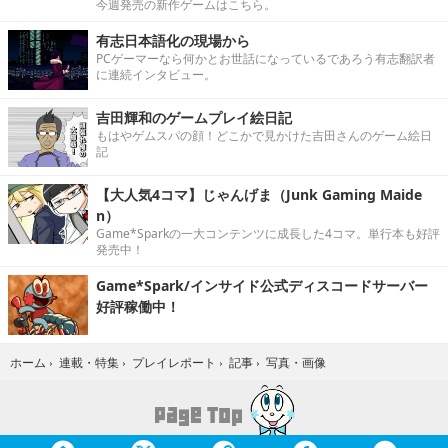
今週発売の新作ゲームはこちら。
有志日本語化の現場から
PCゲーマーなら何かとお世話になっているであろう有志翻訳者
に連続インタビュー。
吉田輝和のゲームプレイ絵日記
もはやゲムスパの顔！どこかで見かけた吉田さんのゲーム絵日
記
【大人気4コマ】じゃんげま（Junk Gaming Maide
n）
Game*Sparkの一大コンテンツに成長した4コマ。単行本も好評
発売中！
Game*Spark/インサイド公式ディスコードサーバー
好評稼働中！
写真・画像
ホーム
›
連載・特集
›
プレイレポート
›
記事
›